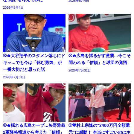
2026年8月4日
2026年8月4日
⚾🔥大谷翔平のスタメン落ちにド
⚾🔥広島を揺るがす激震…今こそ
キッ…でも今は「休む勇気」が
問われる「信頼」と球団の覚悟
一番大切だと思った話
2026年7月31日
2026年7月31日
⚾🔥揺れる広島カープ…矢野雅哉
⚾💖村上宗隆の“2400万円全額還
2軍降格報道から考えた「信頼」
元”に感動！ 本当にすごいのはホ