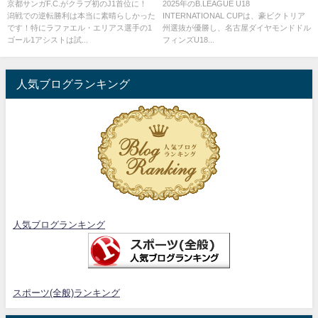
勝利
る
京都サンガF.C.がクラブ初のJ1首位に！
2025年のB.LEAGUE U18
潟戦での逆転勝利は本当に素晴らしかった
INTERNATIONAL CUPは、豪ビクトリア
です！特にラファエル・エリアス選手の1
州選抜が優勝し、名古屋ダイヤモンドドル
ゴール1アシストは試...
フィンズU18...
人気ブログランキング
人気ブログランキング
スポーツ(全般)ランキング