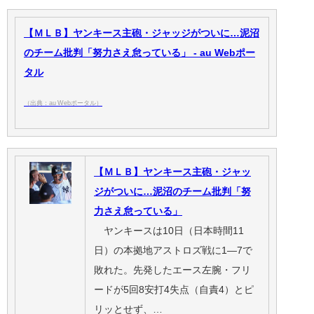
【ＭＬＢ】ヤンキース主砲・ジャッジがついに…泥沼
のチーム批判「努力さえ怠っている」 - au Webポー
タル
（出典：au Webポータル）
【ＭＬＢ】ヤンキース主砲・ジャッ
ジがついに…泥沼のチーム批判「努
力さえ怠っている」
ヤンキースは10日（日本時間11
日）の本拠地アストロズ戦に1―7で
敗れた。先発したエース左腕・フリ
ードが5回8安打4失点（自責4）とピ
リッとせず、…