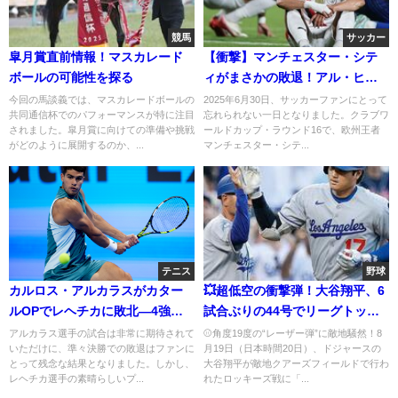
競馬
サッカー
皐月賞直前情報！マスカレード
【衝撃】マンチェスター・シテ
ボールの可能性を探る
ィがまさかの敗退！アル・ヒラ
ルの快進撃に世界が驚愕【クラ
今回の馬談義では、マスカレードボールの
2025年6月30日、サッカーファンにとって
共同通信杯でのパフォーマンスが特に注目
忘れられない一日となりました。クラブワ
ブW杯】
されました。皐月賞に向けての準備や挑戦
ールドカップ・ラウンド16で、欧州王者
がどのように展開するのか、...
マンチェスター・シテ...
テニス
野球
カルロス・アルカラスがカター
💥超低空の衝撃弾！大谷翔平、6
ルOPでレヘチカに敗北—4強進
試合ぶりの44号でリーグトップ
出ならず
に並ぶ！
アルカラス選手の試合は非常に期待されて
⚾角度19度の“レーザー弾”に敵地騒然！8
いただけに、準々決勝での敗退はファンに
月19日（日本時間20日）、ドジャースの
とって残念な結果となりました。しかし、
大谷翔平が敵地クアーズフィールドで行わ
レヘチカ選手の素晴らしいプ...
れたロッキーズ戦に「...