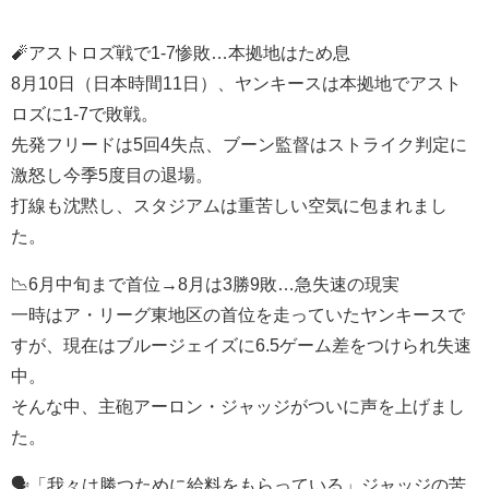
🧨アストロズ戦で1-7惨敗…本拠地はため息
8月10日（日本時間11日）、ヤンキースは本拠地でアスト
ロズに1-7で敗戦。
先発フリードは5回4失点、ブーン監督はストライク判定に
激怒し今季5度目の退場。
打線も沈黙し、スタジアムは重苦しい空気に包まれまし
た。
📉6月中旬まで首位→8月は3勝9敗…急失速の現実
一時はア・リーグ東地区の首位を走っていたヤンキースで
すが、現在はブルージェイズに6.5ゲーム差をつけられ失速
中。
そんな中、主砲アーロン・ジャッジがついに声を上げまし
た。
🗣️「我々は勝つために給料をもらっている」ジャッジの苦