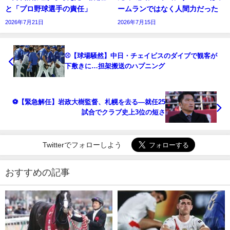
と「プロ野球選手の責任」
ームランではなく人間力だった
2026年7月21日
2026年7月15日
⚾【球場騒然】中日・チェイビスのダイブで観客が
下敷きに…担架搬送のハプニング
⚽【緊急解任】岩政大樹監督、札幌を去る―就任25
試合でクラブ史上3位の短さ
Twitterでフォローしよう
おすすめの記事