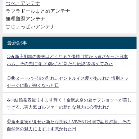
つべこアンテナ
ラブラドールまとめアンテナ
無理難題アンテナ
甘じょっぱいアンテナ
最新記事
⚾🔥新庄剛志の未来はどうなる？優勝目前から遠ざかった日本
ハム、その先に待つ“別れ”と“新たな伝説”を考えてみた
⚾😭ヌートバー涙の別れ…セントルイス愛があふれた惜別メッ
セージに胸が熱くなった日
⛳✨結婚発表後ますます輝く！金沢志奈の夏オフショットが美し
すぎる…実力派ゴルファーの新たな魅力に心奪われた
🥋角田夏実が見せた新たな挑戦！VIVANT出演で話題沸騰、その
自然体の魅力にますます惹かれた日