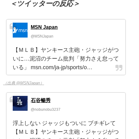
＜ツイッターの反応＞
MSN Japan
@MSNJapan
【ＭＬＢ】ヤンキース主砲・ジャッジがつ
いに…泥沼のチーム批判「努力さえ怠って
いる」 msn.com/ja-jp/sports/o…
（出典 @MSNJapan）
石谷暢秀
@nobunobu3237
浮上しない ジャッジもついに ブチギレて
【ＭＬＢ】ヤンキース主砲・ジャッジがつ