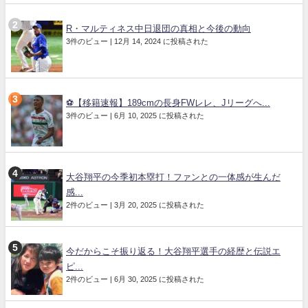
R・マルティネス中日退団の真相と今後の動向
3件のビュー
|
12月 14, 2024 に投稿された
⚽【移籍速報】189cmの長身FWレレ、Jリーグへ...
3件のビュー
|
6月 10, 2025 に投稿された
大谷翔平の今季初本塁打！ファンとの一体感が生んだ
感...
2件のビュー
|
3月 20, 2025 に投稿された
今だからこそ振り返る！大谷翔平選手の経歴と伝説エ
ピ...
2件のビュー
|
6月 30, 2025 に投稿された