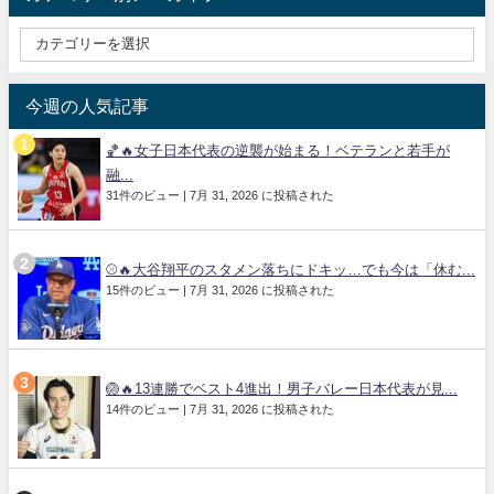
今週の人気記事
🏀🔥女子日本代表の逆襲が始まる！ベテランと若手が
融...
31件のビュー
|
7月 31, 2026 に投稿された
⚾🔥大谷翔平のスタメン落ちにドキッ…でも今は「休む...
15件のビュー
|
7月 31, 2026 に投稿された
🏐🔥13連勝でベスト4進出！男子バレー日本代表が見...
14件のビュー
|
7月 31, 2026 に投稿された