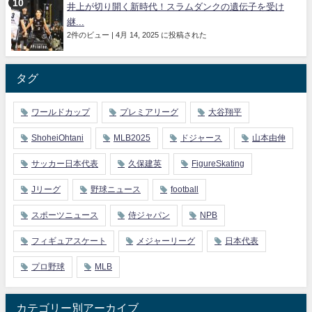
井上が切り開く新時代！スラムダンクの遺伝子を受け
継...
2件のビュー
|
4月 14, 2025 に投稿された
タグ
ワールドカップ
プレミアリーグ
大谷翔平
ShoheiOhtani
MLB2025
ドジャース
山本由伸
サッカー日本代表
久保建英
FigureSkating
Jリーグ
野球ニュース
football
スポーツニュース
侍ジャパン
NPB
フィギュアスケート
メジャーリーグ
日本代表
プロ野球
MLB
カテゴリー別アーカイブ