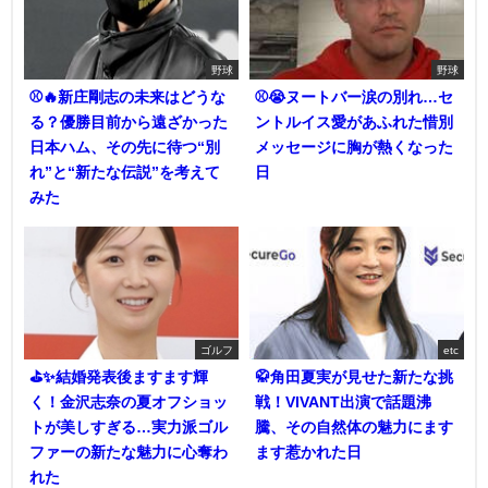
野球
野球
⚾🔥新庄剛志の未来はどうな
⚾😭ヌートバー涙の別れ…セ
る？優勝目前から遠ざかった
ントルイス愛があふれた惜別
日本ハム、その先に待つ“別
メッセージに胸が熱くなった
れ”と“新たな伝説”を考えて
日
みた
ゴルフ
etc
⛳✨結婚発表後ますます輝
🥋角田夏実が見せた新たな挑
く！金沢志奈の夏オフショッ
戦！VIVANT出演で話題沸
トが美しすぎる…実力派ゴル
騰、その自然体の魅力にます
ファーの新たな魅力に心奪わ
ます惹かれた日
れた