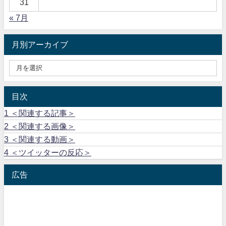
31
« 7月
月別アーカイブ
目次
1
＜関連する記事＞
2
＜関連する画像＞
3
＜関連する動画＞
4
＜ツイッターの反応＞
広告