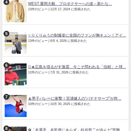
WEST.重岡大毅、プロボクサーへの道 – 新たな...
13件のビュー
|
12月 17, 2024 に投稿された
✨りくりゅうの制服姿に全国のファンが胸キュン！アイ...
13件のビュー
|
8月 4, 2026 に投稿された
⚾🔥広島を揺るがす激震…今こそ問われる「信頼」と球...
12件のビュー
|
7月 31, 2026 に投稿された
🍌男子バレーに衝撃！宮浦健人の“バナナサーブ”が炸...
10件のビュー
|
10月 30, 2025 に投稿された
⚽「名選手、名監督にあらず」柱谷哲二が歩んだ“苦難...