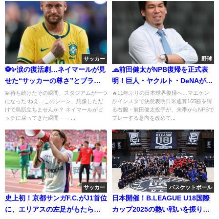
サッカー
野球
⚽✨涙の復活劇…ネイマールが見
🧢前田健太がNPB復帰を正式表
せた“サッカーの尊さ”とブラジ
明！巨人・ヤクルト・DeNAが争
ルの底力
奪戦へ
💫待ち続けたその瞬間、スタジアムが一つ
🔥11年ぶりの日本球界復帰へ…マエケン
になった ねえ…このシーン、想像しただ
がインスタで決意表明日米通算165勝を誇
けで鳥肌立ちませんか？ ネイマールがピ
る右腕・前田健太投手が、来季からNPBで
ッチに戻ってきた瞬間—— ...
プレーする意向を改めて...
サッカー
バスケットボール
史上初！京都サンガF.C.がJ1首位
日本開催！B.LEAGUE U18国際
に、エリアスの左足がもたらす
カップ2025の熱い戦いを振り返