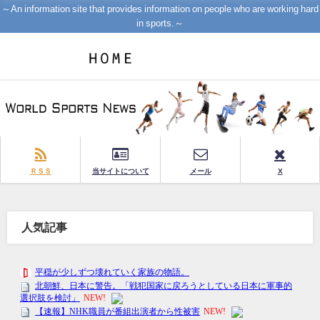
～An information site that provides information on people who are working hard
in sports.～
ＲＳＳ
当サイトについて
メール
X
人気記事