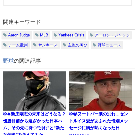
関連キーワード
Aaron Judge
MLB
Yankees Crisis
アーロン・ジャッジ
チーム批判
ヤンキース
主砲の叫び
野球ニュース
野球
の関連記事
⚾🔥新庄剛志の未来はどうなる？
⚾😭ヌートバー涙の別れ…セン
優勝目前から遠ざかった日本ハ
トルイス愛があふれた惜別メッ
ム、その先に待つ“別れ”と“新た
セージに胸が熱くなった日
な伝説”を考えてみた