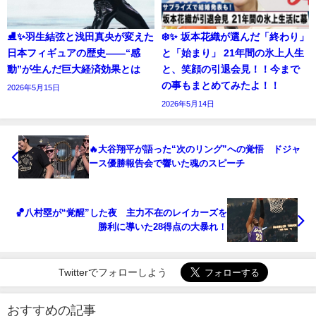
⛸️✨羽生結弦と浅田真央が変えた
❄️✨ 坂本花織が選んだ「終わり」
日本フィギュアの歴史――“感
と「始まり」 21年間の氷上人生
動”が生んだ巨大経済効果とは
と、笑顔の引退会見！！今まで
の事もまとめてみたよ！！
2026年5月15日
2026年5月14日
🔥大谷翔平が語った“次のリング”への覚悟 ドジャ
ース優勝報告会で響いた魂のスピーチ
🏀八村塁が“覚醒”した夜 主力不在のレイカーズを
勝利に導いた28得点の大暴れ！
Twitterでフォローしよう
おすすめの記事