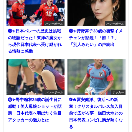
バレーボール
バレーボール
🏐✨日本バレーの歴史は挑戦
🏐✨狩野舞子38歳の衝撃イメ
の物語だった！東洋の魔女か
チェンが話題！「誰！？」
ら現代日本代表へ受け継がれ
「別人みたい」の声続出
る情熱に感動
バレーボール
サッカー
🏐✨野中瑠衣25歳の誕生日に
⚽🔥冨安健洋、復活への新
感動！美人母娘ショットが話
章！クリスタルパレス加入目
題 日本代表へ羽ばたく注目
前で広がる夢 鎌田大地との
アタッカーの魅力とは
日本代表コンビに胸が熱くな
る