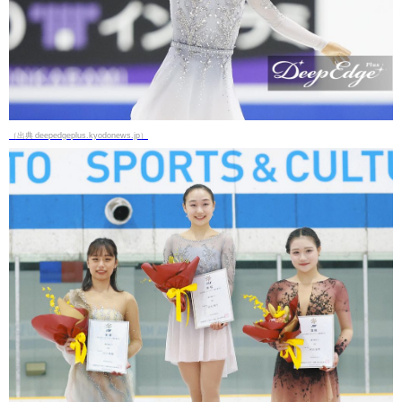
（出典 deepedgeplus.kyodonews.jp）