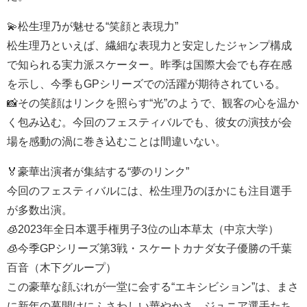
💫松生理乃が魅せる“笑顔と表現力”
松生理乃といえば、繊細な表現力と安定したジャンプ構成
で知られる実力派スケーター。昨季は国際大会でも存在感
を示し、今季もGPシリーズでの活躍が期待されている。
📸その笑顔はリンクを照らす“光”のようで、観客の心を温か
く包み込む。今回のフェスティバルでも、彼女の演技が会
場を感動の渦に巻き込むことは間違いない。
🏅豪華出演者が集結する“夢のリンク”
今回のフェスティバルには、松生理乃のほかにも注目選手
が多数出演。
🧊2023年全日本選手権男子3位の山本草太（中京大学）
🧊今季GPシリーズ第3戦・スケートカナダ女子優勝の千葉
百音（木下グループ）
この豪華な顔ぶれが一堂に会する“エキシビション”は、まさ
に新年の幕開けにふさわしい華やかさ。ジュニア選手たち