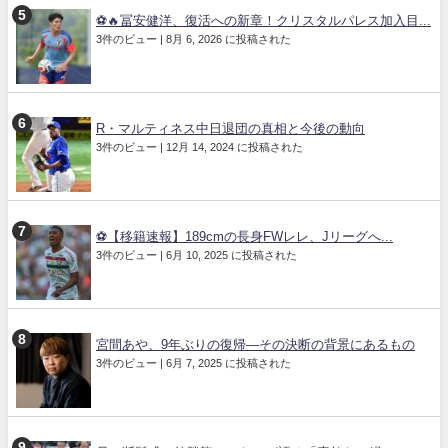
⚽🔥冨安健洋、復活への新章！クリスタルパレス加入目...
3件のビュー
|
8月 6, 2026 に投稿された
R・マルティネス中日退団の真相と今後の動向
3件のビュー
|
12月 14, 2024 に投稿された
⚽【移籍速報】189cmの長身FWレレ、Jリーグへ...
3件のビュー
|
6月 10, 2025 に投稿された
宮間あや、9年ぶりの復帰—その決断の背景にあるもの
3件のビュー
|
6月 7, 2025 に投稿された