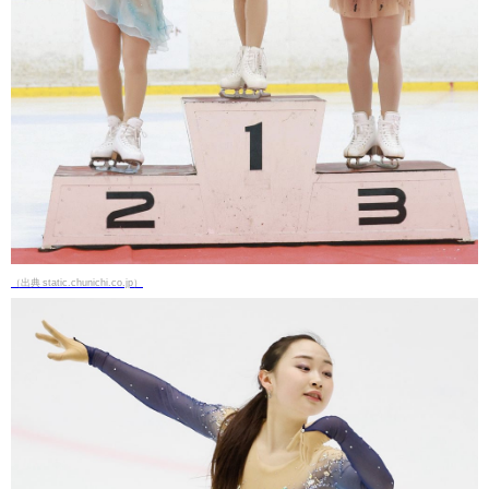
（出典 static.chunichi.co.jp）