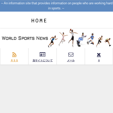
～An information site that provides information on people who are working hard
in sports.～
ＲＳＳ
当サイトについて
メール
X