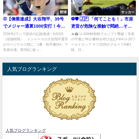
野球
サッカー
⚾【偉業達成】大谷翔平、39号
⚽🛡️ 🇯🇵 「何てことを！」市原
でメジャー通算1000安打！今季
吏音が危険な接触で悶絶…それ
最長4回登板も披露！
でも立ち上がったU-20日本代表
💥39号2ランで節目の記録達成！8月6日
🔥🏟️ U-20W杯初戦でエジプト撃破！市原
（現地時間）、ドジャースの大谷翔平選手
の守備とPKが勝利を呼び込むFIFA U-20ワ
キャプテンの魂 ⚽🛡️
がカージナルス戦に「1番・投手兼DH」で
ールドカップ チリ2025のグループA第1
先発出場。第3回に放っ...
戦、日...
人気ブログランキング
人気ブログランキング