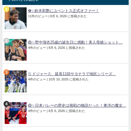
⚽✨鈴木彩艶にユベントス正式オファー！
11件のビュー
|
8月 6, 2026 に投稿された
🏐✨野中瑠衣25歳の誕生日に感動！美人母娘ショット...
4件のビュー
|
8月 6, 2026 に投稿された
⚾️ ドジャース、延長11回サヨナラで地区シリーズ...
4件のビュー
|
10月 10, 2025 に投稿された
🏐✨日本バレーの歴史は挑戦の物語だった！東洋の魔女...
4件のビュー
|
8月 6, 2026 に投稿された