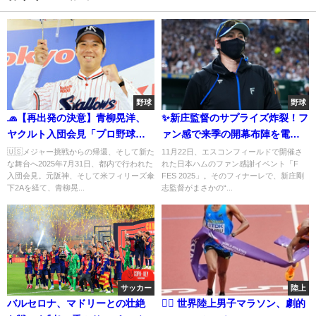
野球
野球
🧢【再出発の決意】青柳晃洋、
✨新庄監督のサプライズ炸裂！フ
ヤクルト入団会見「プロ野球選
ァン感で来季の開幕布陣を電撃
手を続けられる喜びが大きい」
発表
🇺🇸メジャー挑戦からの帰還、そして新た
11月22日、エスコンフィールドで開催さ
な舞台へ2025年7月31日、都内で行われた
れた日本ハムのファン感謝イベント「F
入団会見。元阪神、そして米フィリーズ傘
FES 2025」。そのフィナーレで、新庄剛
下2Aを経て、青柳晃...
志監督がまさかの“...
サッカー
陸上
バルセロナ、マドリーとの壮絶
🏃‍♂️ 世界陸上男子マラソン、劇的