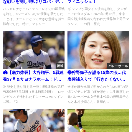
な戦いを制し4季ぶりコパ・デ
フィニッシュ！
ル・レイ優勝！
バルセロナがコパ・デル・レイでの延長戦
🥇 シンブが同タイム決着を制し、タンザ
を制し、4シーズンぶりの優勝を果たした
ニアに金メダル！2025年9月15日、東京・
ことは、チームにとって大きな意味を持つ
国立競技場発着で行われた世界陸上男子マ
勝利でした。特に、マドリー...
ラソン。この日、歴史...
野球
バレーボール
🏟️【底力炸裂】大谷翔平、5戦連
🏐狩野舞子が語る15歳の涙…代
発37号＆サヨナラホーム！ドジ
表候補入りで「行きたくない」
ャース劇的勝利に沸くロサンゼ
と泣いた日
⚾ 歴史を塗り替える一発！5戦連発の第37
🌟ぽかぽか出演で明かされた“あの日”の記
号2025年7月23日（日本時間24日）、ロサ
憶フジテレビ系「ぽかぽか」に生出演した
ルス
ンゼルスで行われたドジャース vs ツイン
元バレーボール女子日本代表の狩野舞子さ
ズ戦。「2...
んと木村沙織さん。番組内...