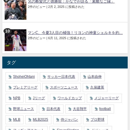
兄の断髪式と徳勝龍：かなでが語る「素敵なご縁」
2件のビュー
|
2月 2, 2025 に投稿された
マンC、今夏3人目の補強！リヨンの神童シェルキを約...
2件のビュー
|
6月 11, 2025 に投稿された
タグ
ShoheiOhtani
サッカー日本代表
山本由伸
プレミアリーグ
スポーツニュース
久保建英
NPB
Jリーグ
ワールドカップ
メジャーリーグ
野球ニュース
日本代表
大谷翔平
football
MLB
MLB2025
侍ジャパン
プロ野球