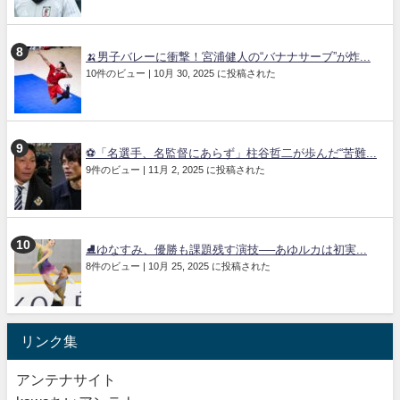
🍌男子バレーに衝撃！宮浦健人の“バナナサーブ”が炸...
10件のビュー
|
10月 30, 2025 に投稿された
⚽「名選手、名監督にあらず」柱谷哲二が歩んだ“苦難...
9件のビュー
|
11月 2, 2025 に投稿された
⛸️ゆなすみ、優勝も課題残す演技──あゆルカは初実...
8件のビュー
|
10月 25, 2025 に投稿された
リンク集
アンテナサイト