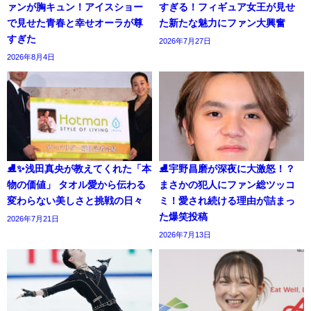
ァンが胸キュン！アイスショー
すぎる！フィギュア女王が見せ
で見せた青春と幸せオーラが尊
た新たな魅力にファン大興奮
すぎた
2026年7月27日
2026年8月4日
⛸️✨浅田真央が教えてくれた「本
⛸️宇野昌磨が深夜に大激怒！？
物の価値」 タオル愛から伝わる
まさかの犯人にファン総ツッコ
変わらない美しさと挑戦の日々
ミ！愛され続ける理由が詰まっ
た爆笑投稿
2026年7月21日
2026年7月13日