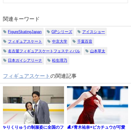
関連キーワード
FigureSkatingJapan
GPシリーズ
アイスショー
フィギュアスケート
中京大学
千葉百音
名古屋フィギュアスケートフェスティバル
山本草太
日本ガイシアリーナ
松生理乃
フィギュアスケート
の関連記事
✨りくりゅうの制服姿に全国のフ
⛸️⚡青木祐奈×ピカチュウが可愛