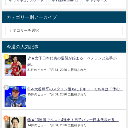
フィギュアスケート
FigureSkating
ドジャース
カテゴリー別アーカイブ
今週の人気記事
🏀🔥女子日本代表の逆襲が始まる！ベテランと若手が
融...
31件のビュー
|
7月 31, 2026 に投稿された
⚾🔥大谷翔平のスタメン落ちにドキッ…でも今は「休む...
15件のビュー
|
7月 31, 2026 に投稿された
🏐🔥13連勝でベスト4進出！男子バレー日本代表が見...
14件のビュー
|
7月 31, 2026 に投稿された