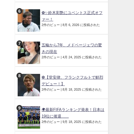
⚽✨鈴木彩艶にユベントス正式オフ
ァー！
2件のビュー
|
8月 6, 2026 に投稿された
五輪から7年、メドベージェワの驚
きの現在
2件のビュー
|
4月 24, 2025 に投稿された
⚽【堂安律、フランクフルトで鮮烈
デビュー！】
2件のビュー
|
8月 18, 2025 に投稿された
🌍最新FIFAランキング発表！日本は
19位に後退…...
2件のビュー
|
9月 18, 2025 に投稿された