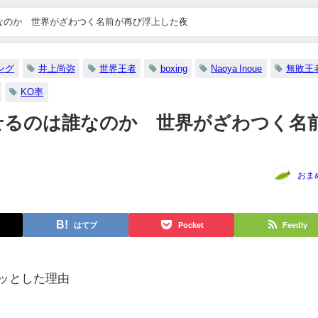
誰なのか 世界がざわつく名前が再び浮上した夜
ング
井上尚弥
世界王者
boxing
Naoya Inoue
無敗王
KO率
を倒せるのは誰なのか 世界がざわつく名
おま
はてブ
Pocket
Feedly
キッとした理由