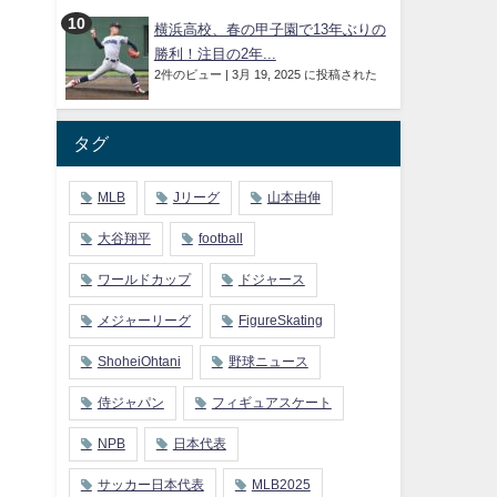
横浜高校、春の甲子園で13年ぶりの
勝利！注目の2年...
2件のビュー
|
3月 19, 2025 に投稿された
タグ
MLB
Jリーグ
山本由伸
大谷翔平
football
ワールドカップ
ドジャース
メジャーリーグ
FigureSkating
ShoheiOhtani
野球ニュース
侍ジャパン
フィギュアスケート
NPB
日本代表
サッカー日本代表
MLB2025