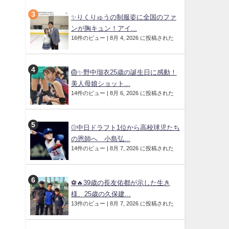
✨りくりゅうの制服姿に全国のファ
ンが胸キュン！アイ...
16件のビュー
|
8月 4, 2026 に投稿された
🏐✨野中瑠衣25歳の誕生日に感動！
美人母娘ショット...
14件のビュー
|
8月 6, 2026 に投稿された
⚾中日ドラフト1位から高校球児たち
の恩師へ 小島弘...
14件のビュー
|
8月 7, 2026 に投稿された
⚽🔥39歳の長友佑都が示した生き
様、25歳の久保建...
13件のビュー
|
8月 7, 2026 に投稿された