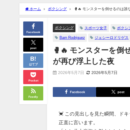
ホーム
ボクシング
🥊🔥 モンスターを倒せるのは
ボクシング
スポーツ女子
ボクシ
Facebook
Bam Rodriguez
ジェシーロドリゲス
post
🥊🔥 モンスター
が再び浮上した夜
はてブ
2026年5月7日
2026年5月7日
Pocket
Facebook
post
Feedly
💓 この見出しを見た瞬間、ド
正直に言います。