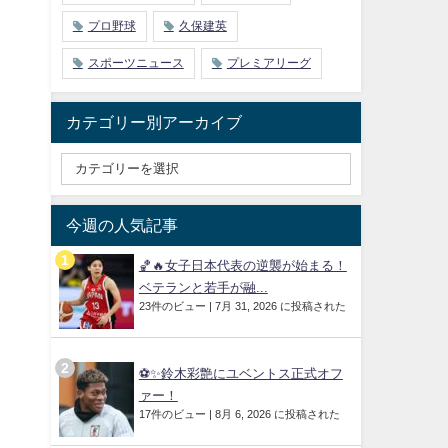
プロ野球
久保建英
スポーツニュース
プレミアリーグ
カテゴリー別アーカイブ
今週の人気記事
🏀🔥女子日本代表の逆襲が始まる！
ベテランと若手が融...
23件のビュー
|
7月 31, 2026 に投稿された
⚽✨鈴木彩艶にユベントス正式オフ
ァー！
17件のビュー
|
8月 6, 2026 に投稿された