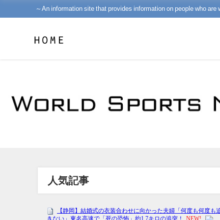
～An information site that provides information on people who are 
人気記事