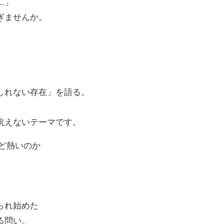
…」
ぎませんか。
しれない存在」を語る。
。
抗えないテーマです。
ほど熱いのか
られ始めた
る問い。