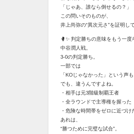
「じゃあ、誰なら倒せるの？」
この問いそのものが、
井上尚弥の“異次元さ”を証明し
🥊✨ 判定勝ちの意味をもう一度
中谷潤人戦。
3-0の判定勝ち。
一部では
「KOじゃなかった」という声
でも、違うんですよね。
・相手は元3階級制覇王者
・全ラウンドで主導権を握った
・危険な時間帯をゼロに近づけ
あれは、
“勝つために完璧な試合”。