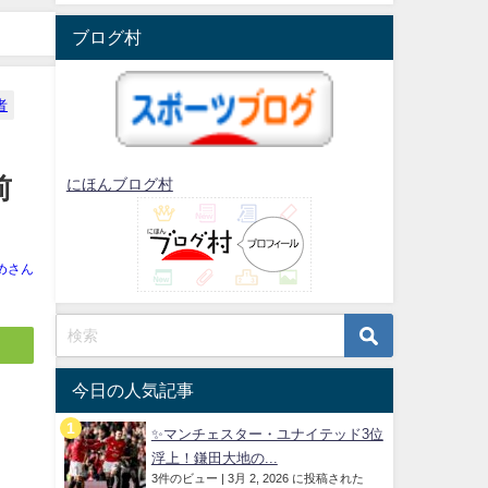
ブログ村
者
前
にほんブログ村
めさん
今日の人気記事
✨マンチェスター・ユナイテッド3位
浮上！鎌田大地の...
3件のビュー
|
3月 2, 2026 に投稿された