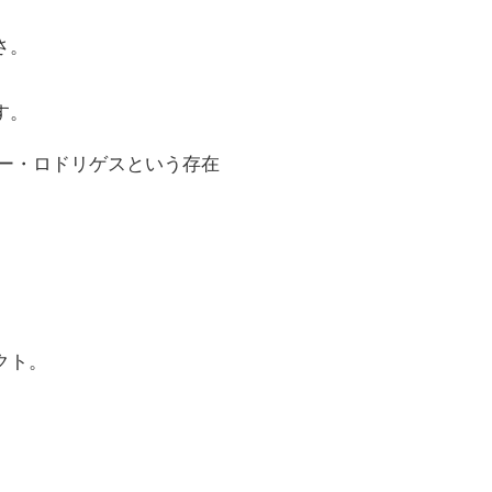
さ。
す。
ェシー・ロドリゲスという存在
クト。