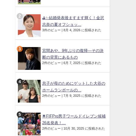
⛳✨結婚発表後ますます輝く！金沢
志奈の夏オフショッ...
3件のビュー
|
8月 4, 2026 に投稿された
宮間あや、9年ぶりの復帰—その決
断の背景にあるもの
2件のビュー
|
6月 7, 2025 に投稿された
息子が母のためにゲットした大谷の
ホームランボールの...
2件のビュー
|
7月 9, 2025 に投稿された
🌟FIFPro男子ワールドイレブン候補
26名発表！...
2件のビュー
|
10月 30, 2025 に投稿された