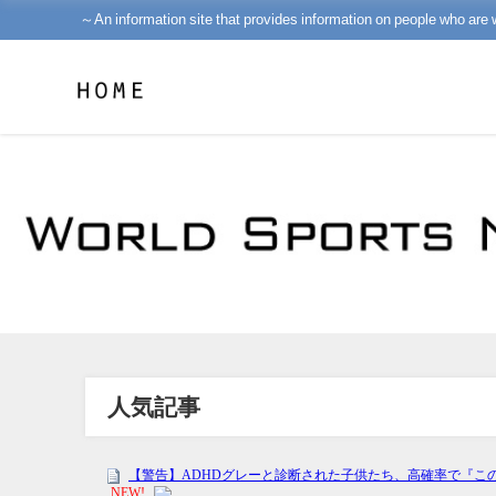
～An information site that provides information on people who are 
人気記事