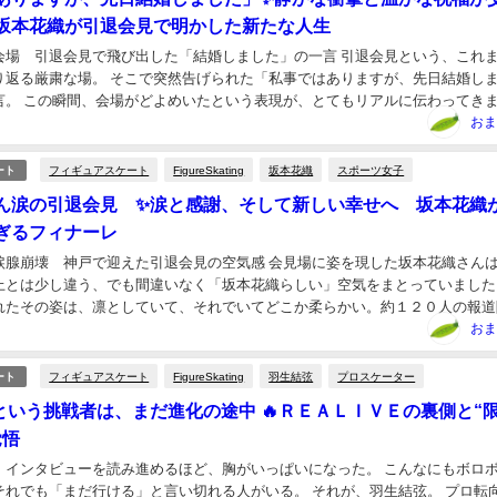
坂本花織が引退会見で明かした新たな人生
た会場 引退会見で飛び出した「結婚しました」の一言 引退会見という、これ
り返る厳粛な場。 そこで突然告げられた「私事ではありますが、先日結婚し
言。 この瞬間、会場がどよめいたという表現が、とてもリアルに伝わってき
ち着いた会見の空気を、一気に変えたこの発表。 ...
おま
フィギュアスケート
FigureSkating
坂本花織
スポーツ女子
ート
ん涙の引退会見 ✨涙と感謝、そして新しい幸せへ 坂本花織
ぎるフィナーレ
で涙腺崩壊 神戸で迎えた引退会見の空気感 会見場に姿を現した坂本花織さん
上とは少し違う、でも間違いなく「坂本花織らしい」空気をまとっていました
れたその姿は、凛としていて、それでいてどこか柔らかい。約１２０人の報道
顔を見せるあたり、長年トップで戦ってきたアス...
おま
フィギュアスケート
FigureSkating
羽生結弦
プロスケーター
ート
という挑戦者は、まだ進化の途中 🔥ＲＥＡＬＩＶＥの裏側と“
覚悟
、インタビューを読み進めるほど、胸がいっぱいになった。 こんなにもボロ
それでも「まだ行ける」と言い切れる人がいる。 それが、羽生結弦。 プロ転