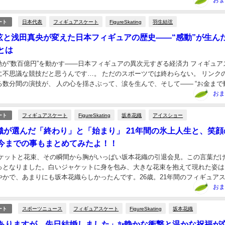
方がいいよマジで」 なんて言われたら...
おま
日本代表
フィギュアスケート
FigureSkating
羽生結弦
ート
結弦と浅田真央が変えた日本フィギュアの歴史――“感動”が生ん
とは
感動が“数百億円”を動かす――日本フィギュアの異次元すぎる経済力 フィギュア
に不思議な競技だと思うんです…。 ただのスポーツでは終わらない。 リンク
る数分間の演技が、 人の心を揺さぶって、涙を生んで、そして―― “お金まで
今回あらためて感じたのは、 日...
おま
フィギュアスケート
FigureSkating
坂本花織
アイスショー
ート
本花織が選んだ「終わり」と「始まり」 21年間の氷上人生と、笑
今までの事もまとめてみたよ！！
ジャケットと花束、その瞬間から胸がいっぱい坂本花織の引退会見。この言葉だ
っとなりました。白いジャケットに身を包み、大きな花束を抱えて現れた姿は
やかで、あまりにも坂本花織らしかったんです。26歳。21年間のフィギュア
に、でも確かな区切り。涙で声を詰まらせるこ...
おま
スポーツニュース
フィギュアスケート
FigureSkating
坂本花織
ート
ありますが、先日結婚しました」✨静かな衝撃と温かな祝福が