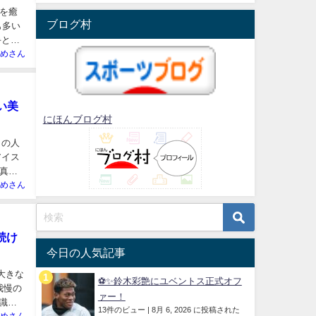
を癒
ブログ村
も多い
手とピ
めさん
い美
にほんブログ村
くの人
アイス
真央
めさん
続け
今日の人気記事
大きな
⚽✨鈴木彩艶にユベントス正式オフ
我慢の
ァー！
識的
13件のビュー
|
8月 6, 2026 に投稿された