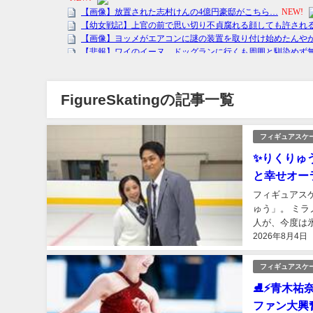
FigureSkatingの記事一覧
フィギュアスケ
✨りくりゅ
と幸せオー
フィギュアス
ゅう」。 ミ
人が、今度は
2026年8月4日
たアイスショー「
フィギュアスケ
⛸️⚡青木
ファン大興