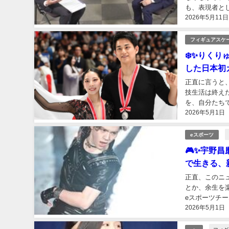
も、表現者と
2026年5月11日
んでいる姿がそ
フィギュアスケ
❄️✨りくり
した日本初
正直に言うと
技生活は終え
を、自分たちで
2026年5月1日
は、つい先日。
eスポーツ
🎮✨宇野昌
で生きる、
正直、このニ
とか、余生を
eスポーツチー
2026年5月1日
2018年平昌五