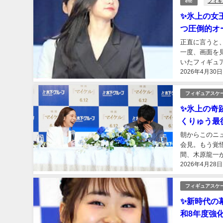
フィギ
etc
✨氷上の女
つ圧倒的オー
正直に言うと
一度、画面を
いたフィギュ
2026年4月30日
れた。🤔ロン
フィギュアスケ
✨氷上の奇
くりゅう最
朝からこのニ
会見。もう覚
間、木原龍一
2026年4月28日
れだけで分かる
フィギュアスケ
✨新時代の
和8年度強