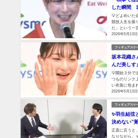
した瞬間 
💡どよめい
競技人生を振
た」という一
2026年5月13日
た。 静かで落
フィギュアスケ
坂本花織さ
んだ美しす
💡開始３分
つものリンク
い衣装に包ま
2026年5月13日
前でも自然な笑
フィギュアスケ
✨羽生結弦
決めない”
正直に言うと
なりながら、