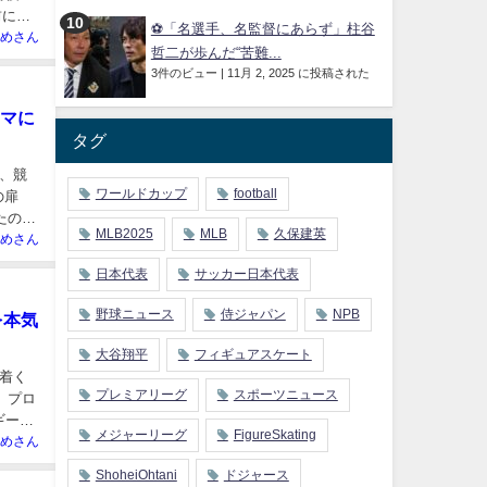
前に進
⚽「名選手、名監督にあらず」柱谷
めさん
哲二が歩んだ“苦難...
3件のビュー
|
11月 2, 2025 に投稿された
ーマに
タグ
、競
ワールドカップ
football
の扉
たの
MLB2025
MLB
久保建英
めさん
日本代表
サッカー日本代表
野球ニュース
侍ジャパン
NPB
を本気
大谷翔平
フィギュアスケート
着く
プレミアリーグ
スポーツニュース
、プロ
ー🤔
メジャーリーグ
FigureSkating
めさん
ShoheiOhtani
ドジャース