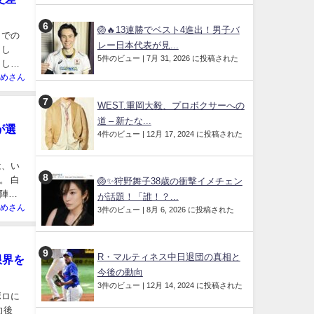
🏐🔥13連勝でベスト4進出！男子バ
までの
レー日本代表が見...
まし
5件のビュー
|
7月 31, 2026 に投稿された
まし
めさん
WEST.重岡大毅、プロボクサーへの
道 – 新たな...
が選
4件のビュー
|
12月 17, 2024 に投稿された
は、い
。 白
🏐✨狩野舞子38歳の衝撃イメチェン
陣の
が話題！「誰！？...
めさん
3件のビュー
|
8月 6, 2026 に投稿された
R・マルティネス中日退団の真相と
限界を
今後の動向
3件のビュー
|
12月 14, 2024 に投稿された
ボロに
向後