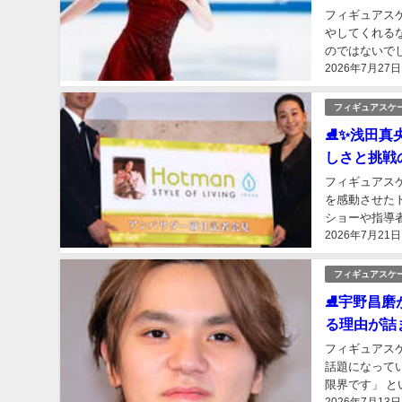
フィギュアス
やしてくれる
のではないで
2026年7月27日
カチュウのコラ
フィギュアスケ
⛸️✨浅田
しさと挑戦
フィギュアス
を感動させた
ショーや指導
2026年7月21日
さんの魅力は競
フィギュアスケ
⛸️宇野昌
る理由が詰
フィギュアス
話題になって
限界です」 と