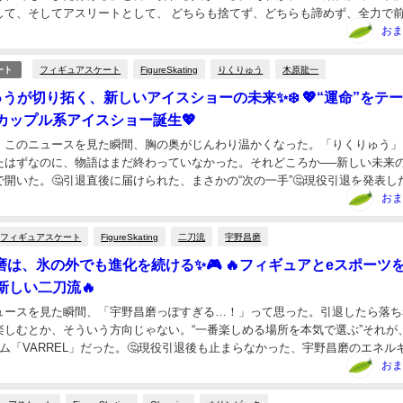
して、そしてアスリートとして、 どちらも捨てず、どちらも諦めず、全力で
こにあった。💡ＲＥＡＬＩＶＥ直後だからこそ...
おま
フィギュアスケート
FigureSkating
りくりゅう
木原龍一
ート
ゅうが切り拓く、新しいアイスショーの未来✨❄️ 💖“運命”をテ
カップル系アイスショー誕生💖
、このニュースを見た瞬間、胸の奥がじんわり温かくなった。「りくりゅう」
たはずなのに、物語はまだ終わっていなかった。それどころか──新しい未来
開いた。🤔引退直後に届けられた、まさかの“次の一手”🤔現役引退を発表し
その余韻が残る中での、電撃発表。プロデュースす...
おま
フィギュアスケート
FigureSkating
二刀流
宇野昌磨
磨は、氷の外でも進化を続ける✨🎮 🔥フィギュアとeスポーツ
新しい二刀流🔥
ュースを見た瞬間、「宇野昌磨っぽすぎる…！」って思った。引退したら落ち
楽しむとか、そういう方向じゃない。“一番楽しめる場所を本気で選ぶ”それが
ム「VARREL」だった。🤔現役引退後も止まらなかった、宇野昌磨のエネルギ
輪銀メダル。2022年北京五輪銅メダ...
おま