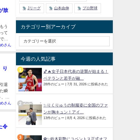
Jリーグ
山本由伸
プロ野球
が放
カテゴリー別アーカイブ
もう
って
姿で現
めさん
今週の人気記事
、り
🏀🔥女子日本代表の逆襲が始まる！
ベテランと若手が融...
28件のビュー
|
7月 31, 2026 に投稿された
引退
た瞬
う、こ
めさん
✨りくりゅうの制服姿に全国のファ
ンが胸キュン！アイ...
13件のビュー
|
8月 4, 2026 に投稿された
た令
⚽✨鈴木彩艶にユベントス正式オフ