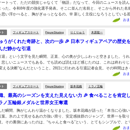
ケートって、ただの競技じゃなくて「物語」だなって、今回のニュースを読ん
まった。令和8年度の強化選手発表。そこに並んだ名前と、そこから外れた名
を思い浮かべると、胸がぎゅっとなるの。🌸 新しく主役になろうとしている
を築いたレジェンドたちの区切り🌸 次のシーズン...
おま
フィギュアスケート
FigureSkating
りくりゅう
木原龍一
ート
りゅうがくれた奇跡と、次の一歩 🎉 日本フィギュアペアの歴史
んだ静かな引退
引退」という文字を見た瞬間、正直、心の奥が少しふわっと空きました。うれ
、悲しいニュースでもある。でも読めば読むほど感じたのは、これは終わりじ
を変える決断”なんだということ。28日に行われる引退記者会見。その時間はき
スケートにとって大切な節目になる。💡 今回...
おま
フィギュアスケート
FigureSkating
坂本花織
ミラノ五輪
ート
花織、最高のシーズンを支えた見えない力 🎉 食べることを肯定
ラノ五輪銀メダルと世界女王奪還
んだ瞬間、胸がじんわり温かくなりました。坂本花織が語った「本当に心強い
言葉。氷の上で見せるあの力強い滑り、安定感抜群のジャンプ、世界一を取り
技。その裏側にあったのは、“ちゃんと食べる”という、とてもシンプルで、と
。💡 今回のニュースで心をつかまれた理由✨ ...
おま