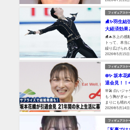
2026年7月13日
に考えて直した
フィギュアスケ
⛸️✨羽生
大経済効果
⛸️🔥氷上の
トって、本当
繰り広げられ
2026年5月15日
てしまう”。 
フィギュアスケ
❄️✨ 坂
退会見！！
🌸🎤 白い
もう胸がぎゅ
まりにも晴れ
2026年5月14日
ト人生に、静か
フィギュアスケ
「私事では