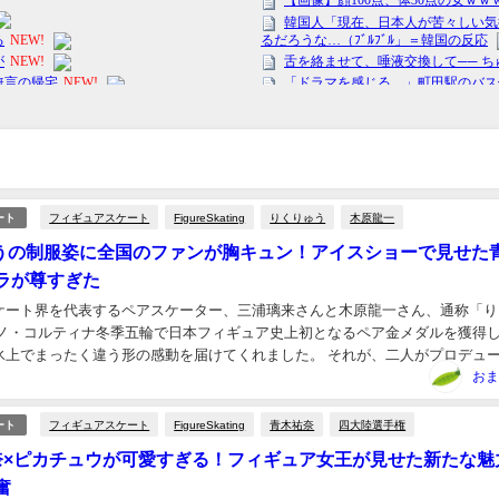
フィギュアスケート
FigureSkating
りくりゅう
木原龍一
ート
うの制服姿に全国のファンが胸キュン！アイスショーで見せた
ラが尊すぎた
ケート界を代表するペアスケーター、三浦璃来さんと木原龍一さん、通称「り
ラノ・コルティナ冬季五輪で日本フィギュア史上初となるペア金メダルを獲得
氷上でまったく違う形の感動を届けてくれました。 それが、二人がプロデュ
THE DESTINY」。 競技会では見ら...
おま
フィギュアスケート
FigureSkating
青木祐奈
四大陸選手権
ート
祐奈×ピカチュウが可愛すぎる！フィギュア女王が見せた新たな魅
奮