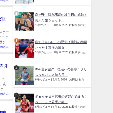
めさん
🏐✨野中瑠衣25歳の誕生日に感動！
だ巨
美人母娘ショット...
10件のビュー
|
8月 6, 2026 に投稿された
スケー
の上で
動かし
🏐✨日本バレーの歴史は挑戦の物語
めさん
だった！東洋の魔女...
10件のビュー
|
8月 6, 2026 に投稿された
顔の引
⚽🔥冨安健洋、復活への新章！クリ
スタルパレス加入目...
けで、
6件のビュー
|
8月 6, 2026 に投稿された
、あ
スケー
めさん
🏀🔥女子日本代表の逆襲が始まる！
ベテランと若手が融...
6件のビュー
|
7月 31, 2026 に投稿された
交差