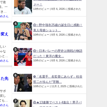
で改
ァー！
前。一
13件のビュー
|
8月 6, 2026 に投稿された
若き才
めさん
🏐✨野中瑠衣25歳の誕生日に感動！
美人母娘ショット...
を変え
10件のビュー
|
8月 6, 2026 に投稿された
しい
🏐✨日本バレーの歴史は挑戦の物語
ゃな
っと、
だった！東洋の魔女...
10件のビュー
|
8月 6, 2026 に投稿された
めさん
⚽「名選手、名監督にあらず」柱谷
した先
哲二が歩んだ“苦難...
10件のビュー
|
11月 2, 2025 に投稿された
サポ
戻し
ても難
🏐🔥13連勝でベスト4進出！男子バ
めさん