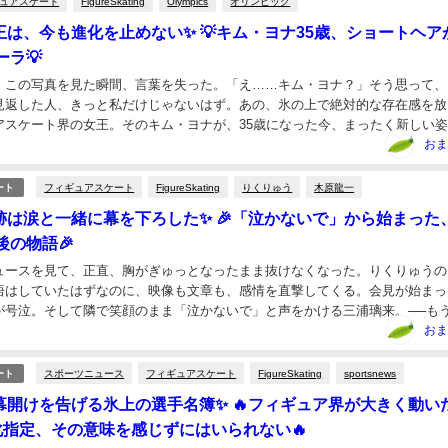
ュアスケート
FigureSkating
Olympics
オリンピック
王は、今も進化を止めない✨ 💡キム・ヨナ35歳、ショートヘア
ラ💡
、この写真を見た瞬間、言葉を失った。「え……キム・ヨナ？」そう思って、
見返した人、きっと私だけじゃないはず。あの、氷の上で絶対的な存在感を放
アスケート界の女王。そのキム・ヨナが、35歳になった今、まったく新しい
グヘアのイメージが強すぎたからこその衝撃🤔キム・...
おま
フィギュアスケート
FigureSkating
りくりゅう
木原龍一
ート
跡は涙と一緒に幕を下ろした✨ 🎉「泣かないで」から始まった
後の物語🎉
ュースを見て、正直、胸がぎゅっとなったまま抜けなくなった。りくりゅうの
悟はしていたはずなのに、映像も文章も、感情を直撃してくる。会見が始まっ
が号泣。そして隣で笑顔のまま「泣かないで」と声をかける三浦璃来。──も
。この二人が、どんな時間を一緒に戦ってきたのか...
おま
スポーツニュース
フィギュアスケート
FigureSkating
sportsnews
ート
幕開けを告げる氷上の選手名簿✨ 🔥フィギュア界が大きく動い
化指定、その意味を感じずにはいられない🔥