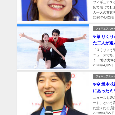
フィギュアス
めて感じてし
人一人の背景
2026年4月28日
能🌸 一時代
フィギュアスケ
✨🥇 りく
た二人が選
「りくりゅう
ニュースでも
く、“歩き方
2026年4月27日
日本フィギュア
フィギュアスケ
✨💎 坂本
にあったミ
ニュースを読
ート」という
た堂々たる演
2026年4月27日
しい選択でした