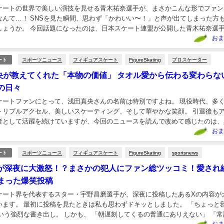
ケートの世界で美しい演技を見せる青木祐奈選手が、まさかこんな形でファン
なんて…！ SNSを見た瞬間、思わず「かわいい〜！」と声が出てしまった方
しょうか。 今回話題になったのは、日本スケート連盟が公開した青木祐奈選
ボダンス動画。 競技中の凛とした姿とはまた...
おま
スポーツニュース
フィギュアスケート
FigureSkating
プロスケーター
ート
真央が教えてくれた「本物の価値」 タオル愛から伝わる変わらな
の日々
ケートファンにとって、浅田真央さんの名前は特別ですよね。 現役時代、多
トリプルアクセル、美しいスケーティング、そして華やかな笑顔。 引退後も
者として活躍を続けていますが、今回のニュースを読んで改めて感じたのは、
技成績だけではないということでした✨ 今回、...
おま
スポーツニュース
フィギュアスケート
FigureSkating
sportsnews
ート
磨が深夜に大激怒！？まさかの犯人にファン総ツッコミ！愛され
まった爆笑投稿
ケート界を代表するスター・宇野昌磨選手が、深夜に投稿したあるXの内容が
います。 最初に投稿を見たときは私も思わずドキッとしました。 「ちょっと
いう強烈な書き出し。 しかも、 「朝遅刻してくるの普通にありえない」 「常