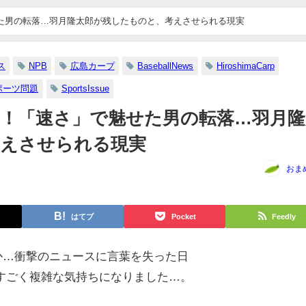
た男の転落…羽月隆太郎が残したものと、考えさせられる現実
ス
NPB
広島カープ
BaseballNews
HiroshimaCarp
ポーツ問題
SportsIssue
！「速さ」で魅せた男の転落…羽月隆
考えさせられる現実
おま
はてブ
Pocket
Feedly
さか…衝撃のニュースに言葉を失った日
すごく複雑な気持ちになりました…。