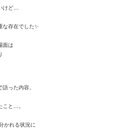
いけど…
重な存在でした✨
場面は
り
で語った内容。
、
たこと…。
く分かれる状況に