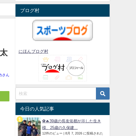
ブログ村
太
にほんブログ村
めさん
今日の人気記事
⚽🔥39歳の長友佑都が示した生き
様、25歳の久保建...
12件のビュー
|
8月 7, 2026 に投稿された