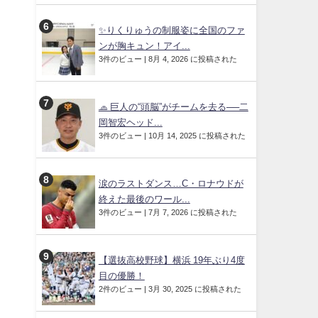
✨りくりゅうの制服姿に全国のファ
ンが胸キュン！アイ...
3件のビュー
|
8月 4, 2026 に投稿された
🧢 巨人の“頭脳”がチームを去る──二
岡智宏ヘッド...
3件のビュー
|
10月 14, 2025 に投稿された
涙のラストダンス…C・ロナウドが
終えた最後のワール...
3件のビュー
|
7月 7, 2026 に投稿された
【選抜高校野球】横浜 19年ぶり4度
目の優勝！
2件のビュー
|
3月 30, 2025 に投稿された