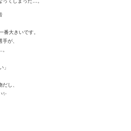
なってしまった…。
音
が一番大きいです。
選手が、
…。
い」
物だし、
い✨