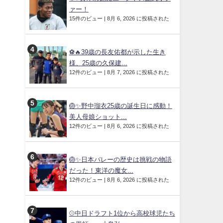
ァー！
15件のビュー
|
8月 6, 2026 に投稿された
⚽🔥39歳の長友佑都が示した生き
様、25歳の久保建...
12件のビュー
|
8月 7, 2026 に投稿された
🏐✨野中瑠衣25歳の誕生日に感動！
美人母娘ショット...
12件のビュー
|
8月 6, 2026 に投稿された
🏐✨日本バレーの歴史は挑戦の物語
だった！東洋の魔女...
12件のビュー
|
8月 6, 2026 に投稿された
⚾中日ドラフト1位から高校球児たち