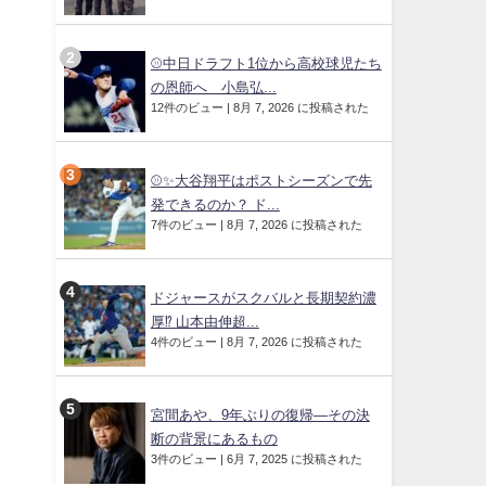
⚾中日ドラフト1位から高校球児たち
の恩師へ 小島弘...
12件のビュー
|
8月 7, 2026 に投稿された
⚾✨大谷翔平はポストシーズンで先
発できるのか？ ド...
7件のビュー
|
8月 7, 2026 に投稿された
ドジャースがスクバルと長期契約濃
厚⁉︎ 山本由伸超...
4件のビュー
|
8月 7, 2026 に投稿された
宮間あや、9年ぶりの復帰—その決
断の背景にあるもの
3件のビュー
|
6月 7, 2025 に投稿された