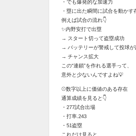
・でも爆発的な加速力
・塁に出た瞬間に試合を動かす
例えば試合の流れ👇
✨内野安打で出塁
→ スタート切って盗塁成功
→ バッテリーが警戒して投球が
→ チャンス拡大
この“連鎖”を作れる選手って、
意外と少ないんですよね💡
⚾数字以上に価値のある存在
通算成績を見ると👇
・277試合出場
・打率.243
・51盗塁
これだけ見ると、