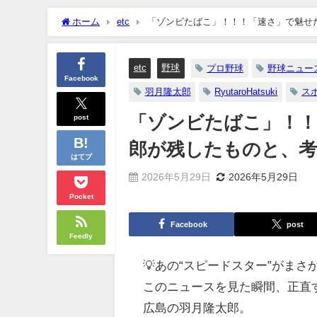
ホーム
etc
「ゾンビたばこ」！！！「速さ」で魅せ
etc
野球
プロ野球
野球ニュー
Facebook
羽月隆太郎
RyutaroHatsuki
ス
post
「ゾンビたばこ」！！
郎が残したものと、
はてブ
2026年5月29日
2026年5月29日
Pocket
Facebook
post
Feedly
💡あの“スピードスター”がま
このニュースを見た瞬間、正直
広島の羽月隆太郎。