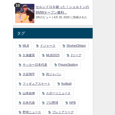
セルンドロを破った！シェルトンの
BMWオープン勝利...
2件のビュー
|
4月 20, 2025 に投稿された
タグ
MLB
ドジャース
ShoheiOhtani
久保建英
MLB2025
Jリーグ
サッカー日本代表
FigureSkating
大谷翔平
侍ジャパン
フィギュアスケート
football
山本由伸
スポーツニュース
日本代表
プロ野球
NPB
野球ニュース
プレミアリーグ