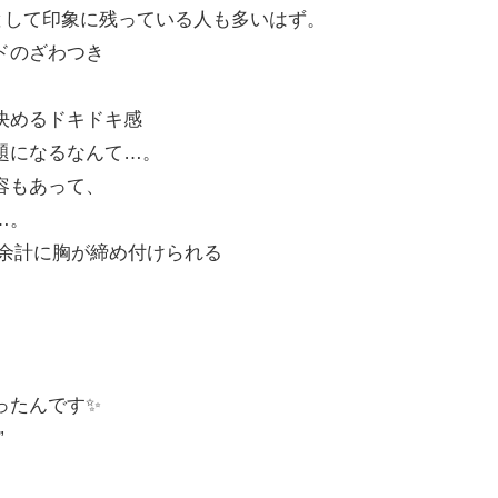
として印象に残っている人も多いはず。
ドのざわつき
決めるドキドキ感
題になるなんて…。
容もあって、
…。
、余計に胸が締め付けられる
ったんです✨
”