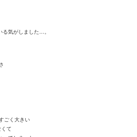
いる気がしました…。
さ
すごく大きい
なくて