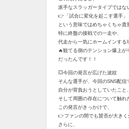
派手なスラッガータイプではな
👉「試合に変化を起こす選手」
という意味ではめちゃくちゃ貴
特に終盤の接戦での一走や、
代走から一気にホームインする
🔥観てる側のテンション爆上が
だったんです！！
💥今回の発言が広げた波紋
そんな選手が、今回のSNS配信
自分が背負おうとしていたこと
そして周囲の存在について触れ
この発言がきっかけで、
👉ファンの間でも賛否が大き
さらに、