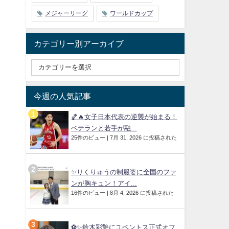
メジャーリーグ
ワールドカップ
カテゴリー別アーカイブ
今週の人気記事
🏀🔥女子日本代表の逆襲が始まる！
ベテランと若手が融...
25件のビュー
|
7月 31, 2026 に投稿された
✨りくりゅうの制服姿に全国のファ
ンが胸キュン！アイ...
16件のビュー
|
8月 4, 2026 に投稿された
⚽✨鈴木彩艶にユベントス正式オフ