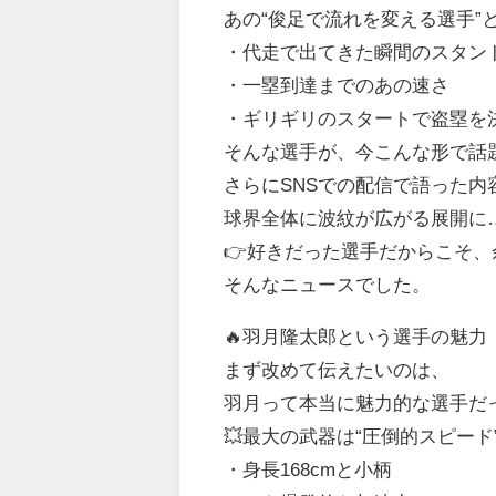
あの“俊足で流れを変える選手”
・代走で出てきた瞬間のスタン
・一塁到達までのあの速さ
・ギリギリのスタートで盗塁を
そんな選手が、今こんな形で話
さらにSNSでの配信で語った内
球界全体に波紋が広がる展開に
👉好きだった選手だからこそ
そんなニュースでした。
🔥羽月隆太郎という選手の魅力
まず改めて伝えたいのは、
羽月って本当に魅力的な選手だ
💥最大の武器は“圧倒的スピード
・身長168cmと小柄