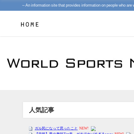
～An information site that provides information on people who are 
人気記事