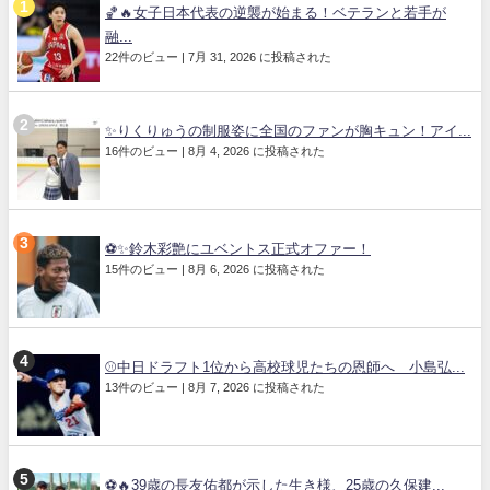
🏀🔥女子日本代表の逆襲が始まる！ベテランと若手が
融...
22件のビュー
|
7月 31, 2026 に投稿された
✨りくりゅうの制服姿に全国のファンが胸キュン！アイ...
16件のビュー
|
8月 4, 2026 に投稿された
⚽✨鈴木彩艶にユベントス正式オファー！
15件のビュー
|
8月 6, 2026 に投稿された
⚾中日ドラフト1位から高校球児たちの恩師へ 小島弘...
13件のビュー
|
8月 7, 2026 に投稿された
⚽🔥39歳の長友佑都が示した生き様、25歳の久保建...