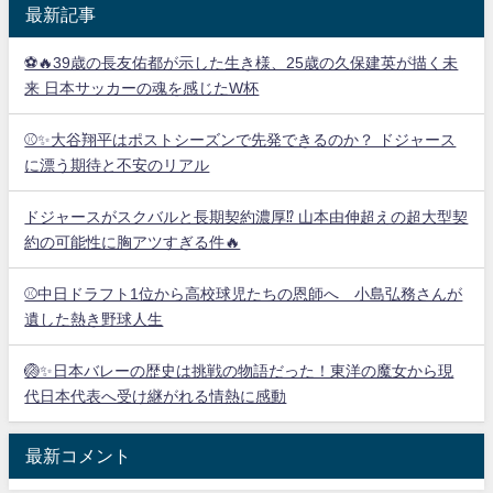
最新記事
⚽🔥39歳の長友佑都が示した生き様、25歳の久保建英が描く未
来 日本サッカーの魂を感じたW杯
⚾✨大谷翔平はポストシーズンで先発できるのか？ ドジャース
に漂う期待と不安のリアル
ドジャースがスクバルと長期契約濃厚⁉︎ 山本由伸超えの超大型契
約の可能性に胸アツすぎる件🔥
⚾中日ドラフト1位から高校球児たちの恩師へ 小島弘務さんが
遺した熱き野球人生
🏐✨日本バレーの歴史は挑戦の物語だった！東洋の魔女から現
代日本代表へ受け継がれる情熱に感動
最新コメント