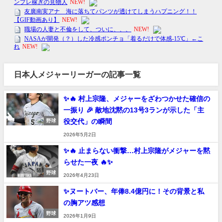
日本人メジャーリーガーの記事一覧
✨🔥 村上宗隆、メジャーをざわつかせた確信の
一振り 🎉 敵地沈黙の13号3ランが示した「主
役交代」の瞬間
野球
2026年5月2日
✨🔥 止まらない衝撃…村上宗隆がメジャーを黙
らせた一夜 🔥✨
野球
2026年4月23日
✨ヌートバー、年俸8.4億円に！その背景と私
の胸アツ感想
野球
2026年1月9日