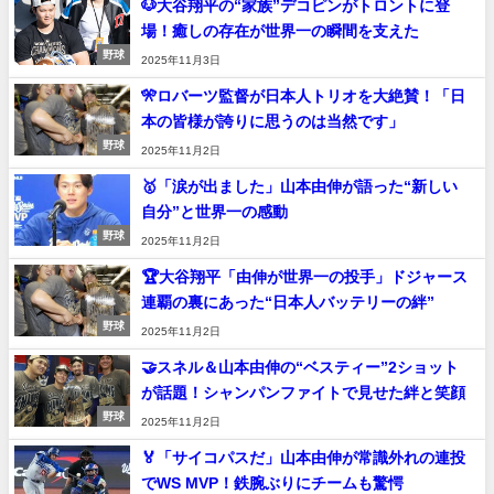
🐶大谷翔平の“家族”デコピンがトロントに登
場！癒しの存在が世界一の瞬間を支えた
野球
2025年11月3日
🎌ロバーツ監督が日本人トリオを大絶賛！「日
本の皆様が誇りに思うのは当然です」
野球
2025年11月2日
🥇「涙が出ました」山本由伸が語った“新しい
自分”と世界一の感動
野球
2025年11月2日
🏆大谷翔平「由伸が世界一の投手」ドジャース
連覇の裏にあった“日本人バッテリーの絆”
野球
2025年11月2日
🤝スネル＆山本由伸の“ベスティー”2ショット
が話題！シャンパンファイトで見せた絆と笑顔
野球
2025年11月2日
🏅「サイコパスだ」山本由伸が常識外れの連投
でWS MVP！鉄腕ぶりにチームも驚愕