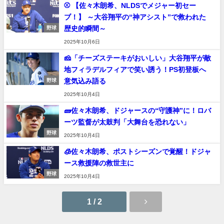
⚾ 【佐々木朗希、NLDSでメジャー初セー
ブ！】 ～大谷翔平の“神アシスト”で救われた
歴史的瞬間～
野球
2025年10月6日
🧀「チーズステーキがおいしい」大谷翔平が敵
地フィラデルフィアで笑い誘う！PS初登板へ
意気込み語る
野球
2025年10月4日
🧱佐々木朗希、ドジャースの“守護神”に！ロバ
ーツ監督が太鼓判「大舞台を恐れない」
野球
2025年10月4日
🧊佐々木朗希、ポストシーズンで覚醒！ドジャ
ース救援陣の救世主に
野球
2025年10月4日
1 / 2