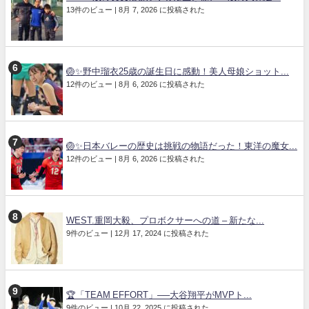
13件のビュー
|
8月 7, 2026 に投稿された
🏐✨野中瑠衣25歳の誕生日に感動！美人母娘ショット...
12件のビュー
|
8月 6, 2026 に投稿された
🏐✨日本バレーの歴史は挑戦の物語だった！東洋の魔女...
12件のビュー
|
8月 6, 2026 に投稿された
WEST.重岡大毅、プロボクサーへの道 – 新たな...
9件のビュー
|
12月 17, 2024 に投稿された
🏆「TEAM EFFORT」──大谷翔平がMVPト...
9件のビュー
|
10月 22, 2025 に投稿された