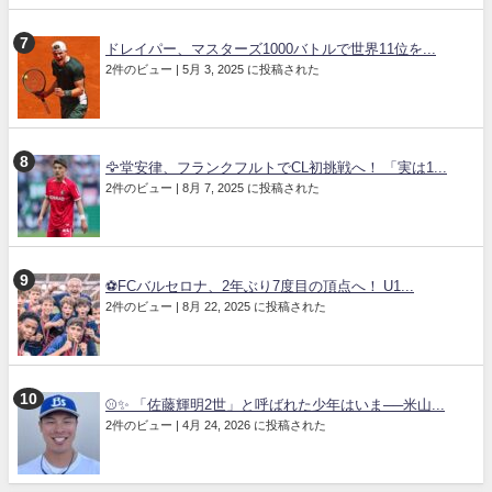
ドレイパー、マスターズ1000バトルで世界11位を...
2件のビュー
|
5月 3, 2025 に投稿された
🦅堂安律、フランクフルトでCL初挑戦へ！ 「実は1...
2件のビュー
|
8月 7, 2025 に投稿された
⚽️FCバルセロナ、2年ぶり7度目の頂点へ！ U1...
2件のビュー
|
8月 22, 2025 に投稿された
⚾✨ 「佐藤輝明2世」と呼ばれた少年はいま──米山...
2件のビュー
|
4月 24, 2026 に投稿された