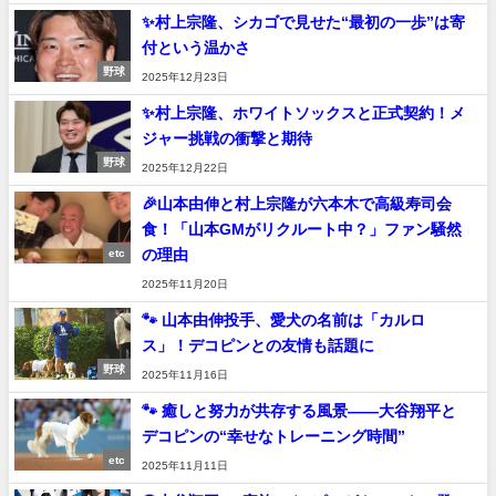
✨村上宗隆、シカゴで見せた“最初の一歩”は寄
付という温かさ
野球
2025年12月23日
✨村上宗隆、ホワイトソックスと正式契約！メ
ジャー挑戦の衝撃と期待
野球
2025年12月22日
🎉山本由伸と村上宗隆が六本木で高級寿司会
食！「山本GMがリクルート中？」ファン騒然
の理由
etc
2025年11月20日
🐾 山本由伸投手、愛犬の名前は「カルロ
ス」！デコピンとの友情も話題に
野球
2025年11月16日
🐾 癒しと努力が共存する風景――大谷翔平と
デコピンの“幸せなトレーニング時間”
etc
2025年11月11日