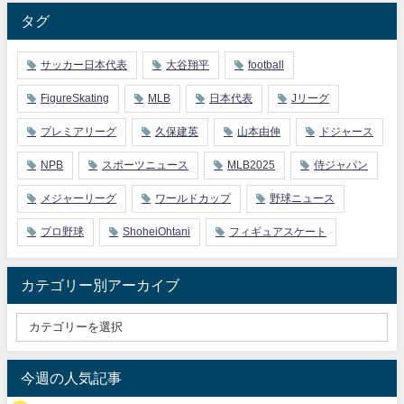
タグ
サッカー日本代表
大谷翔平
football
FigureSkating
MLB
日本代表
Jリーグ
プレミアリーグ
久保建英
山本由伸
ドジャース
NPB
スポーツニュース
MLB2025
侍ジャパン
メジャーリーグ
ワールドカップ
野球ニュース
プロ野球
ShoheiOhtani
フィギュアスケート
カテゴリー別アーカイブ
今週の人気記事