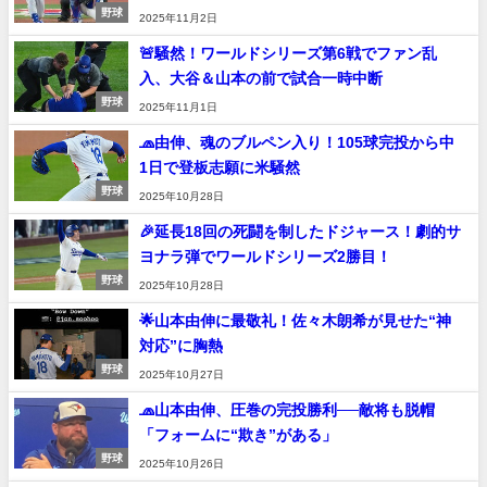
野球
2025年11月2日
🚨騒然！ワールドシリーズ第6戦でファン乱
入、大谷＆山本の前で試合一時中断
野球
2025年11月1日
🧢由伸、魂のブルペン入り！105球完投から中
1日で登板志願に米騒然
野球
2025年10月28日
🎉延長18回の死闘を制したドジャース！劇的サ
ヨナラ弾でワールドシリーズ2勝目！
野球
2025年10月28日
🌟山本由伸に最敬礼！佐々木朗希が見せた“神
対応”に胸熱
野球
2025年10月27日
🧢山本由伸、圧巻の完投勝利──敵将も脱帽
「フォームに“欺き”がある」
野球
2025年10月26日