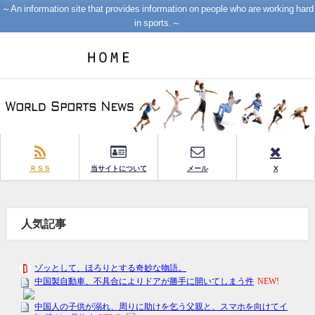
～An information site that provides information on people who are working hard
in sports.～
ＲＳＳ
当サイトについて
メール
X
人気記事