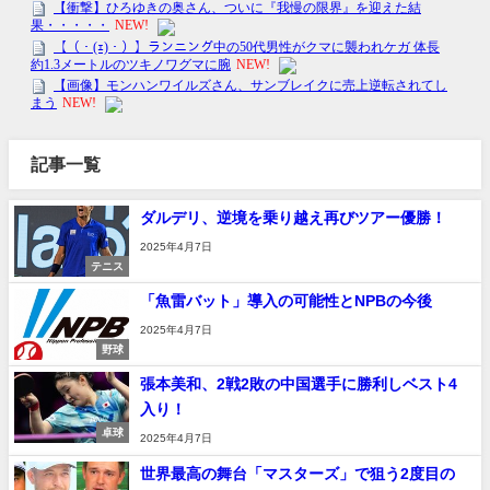
記事一覧
ダルデリ、逆境を乗り越え再びツアー優勝！
2025年4月7日
テニス
「魚雷バット」導入の可能性とNPBの今後
2025年4月7日
野球
張本美和、2戦2敗の中国選手に勝利しベスト4
入り！
卓球
2025年4月7日
世界最高の舞台「マスターズ」で狙う2度目の