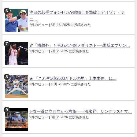
注目の若手フォンセカが錦織圭を撃破！アリゾナ・テ
ニ...
2件のビュー
|
3月 16, 2025 に投稿された
🏀「構想外」と言われた銀メダリスト──馬瓜エブリン...
2件のビュー
|
7月 2, 2025 に投稿された
🔥 「これぞ3億2500万ドルの男」山本由伸、11...
2件のビュー
|
10月 2, 2025 に投稿された
✨春一番に立ち向かう右腕——清水昇、サングラスとマ...
2件のビュー
|
3月 2, 2026 に投稿された