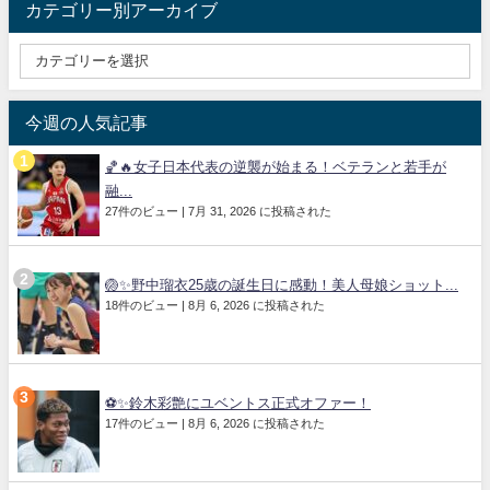
カテゴリー別アーカイブ
今週の人気記事
🏀🔥女子日本代表の逆襲が始まる！ベテランと若手が
融...
27件のビュー
|
7月 31, 2026 に投稿された
🏐✨野中瑠衣25歳の誕生日に感動！美人母娘ショット...
18件のビュー
|
8月 6, 2026 に投稿された
⚽✨鈴木彩艶にユベントス正式オファー！
17件のビュー
|
8月 6, 2026 に投稿された