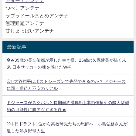
キター！アンテナ
つべこアンテナ
ラブラドールまとめアンテナ
無理難題アンテナ
甘じょっぱいアンテナ
最新記事
⚽🔥39歳の長友佑都が示した生き様、25歳の久保建英が描く未
来 日本サッカーの魂を感じたW杯
⚾✨大谷翔平はポストシーズンで先発できるのか？ ドジャース
に漂う期待と不安のリアル
ドジャースがスクバルと長期契約濃厚⁉︎ 山本由伸超えの超大型契
約の可能性に胸アツすぎる件🔥
⚾中日ドラフト1位から高校球児たちの恩師へ 小島弘務さんが
遺した熱き野球人生