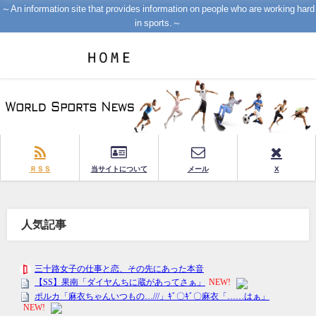
～An information site that provides information on people who are working hard
in sports.～
ＲＳＳ
当サイトについて
メール
X
人気記事