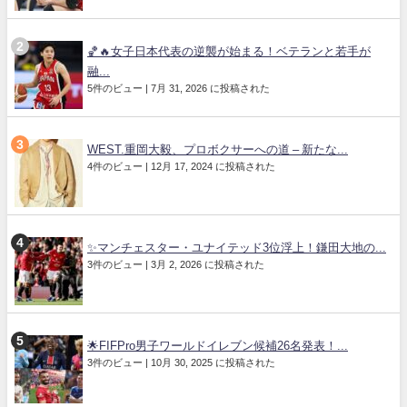
🏀🔥女子日本代表の逆襲が始まる！ベテランと若手が
融...
5件のビュー
|
7月 31, 2026 に投稿された
WEST.重岡大毅、プロボクサーへの道 – 新たな...
4件のビュー
|
12月 17, 2024 に投稿された
✨マンチェスター・ユナイテッド3位浮上！鎌田大地の...
3件のビュー
|
3月 2, 2026 に投稿された
🌟FIFPro男子ワールドイレブン候補26名発表！...
3件のビュー
|
10月 30, 2025 に投稿された