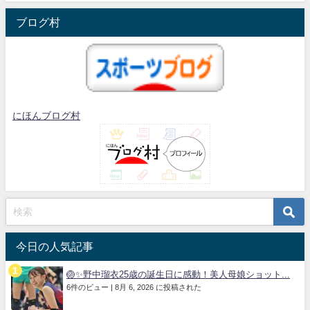
ブログ村
にほんブログ村
今日の人気記事
🏐✨野中瑠衣25歳の誕生日に感動！美人母娘ショット...
6件のビュー
|
8月 6, 2026 に投稿された