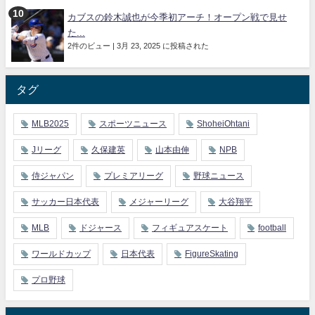
カブスの鈴木誠也が今季初アーチ！オープン戦で見せ
た...
2件のビュー
|
3月 23, 2025 に投稿された
タグ
MLB2025
スポーツニュース
ShoheiOhtani
Jリーグ
久保建英
山本由伸
NPB
侍ジャパン
プレミアリーグ
野球ニュース
サッカー日本代表
メジャーリーグ
大谷翔平
MLB
ドジャース
フィギュアスケート
football
ワールドカップ
日本代表
FigureSkating
プロ野球