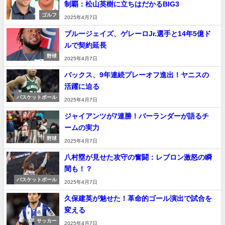
制覇：松山英樹に立ちはだかるBIG3
ゴルフ
2025年4月7日
ブルージェイズ、ゲレーロJr.選手と14年5億ド
ルで契約延長
野球
2025年4月7日
バックス、9年連続プレーオフ進出！ヤニスの
活躍に迫る
バスケットボール
2025年4月7日
ジャイアンツが7連勝！バーランダーが語るチ
ームの実力
野球
2025年4月7日
八村塁が見せた攻守の奮闘：レブロン激怒の瞬
間も！？
バスケットボール
2025年4月7日
久保建英が魅せた！革命的ゴール演出で試合を
変える
サッカー
2025年4月7日