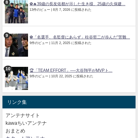
⚽🔥39歳の長友佑都が示した生き様、25歳の久保建...
13件のビュー
|
8月 7, 2026 に投稿された
⚽「名選手、名監督にあらず」柱谷哲二が歩んだ“苦難...
9件のビュー
|
11月 2, 2025 に投稿された
🏆「TEAM EFFORT」──大谷翔平がMVPト...
9件のビュー
|
10月 22, 2025 に投稿された
リンク集
アンテナサイト
kawaちいアンテナ
おまとめ