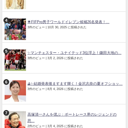
🌟FIFPro男子ワールドイレブン候補26名発表！...
3件のビュー
|
10月 30, 2025 に投稿された
✨マンチェスター・ユナイテッド3位浮上！鎌田大地の...
3件のビュー
|
3月 2, 2026 に投稿された
⛳✨結婚発表後ますます輝く！金沢志奈の夏オフショッ...
3件のビュー
|
8月 4, 2026 に投稿された
高塚清一さんを偲ぶ：ボートレース界のレジェンドの
思...
2件のビュー
|
3月 4, 2025 に投稿された