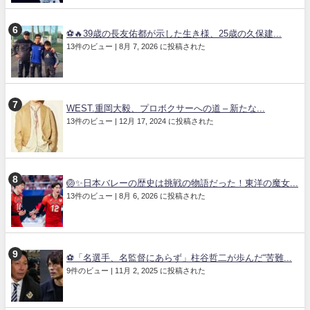
⚽🔥39歳の長友佑都が示した生き様、25歳の久保建...
13件のビュー
|
8月 7, 2026 に投稿された
WEST.重岡大毅、プロボクサーへの道 – 新たな...
13件のビュー
|
12月 17, 2024 に投稿された
🏐✨日本バレーの歴史は挑戦の物語だった！東洋の魔女...
13件のビュー
|
8月 6, 2026 に投稿された
⚽「名選手、名監督にあらず」柱谷哲二が歩んだ“苦難...
9件のビュー
|
11月 2, 2025 に投稿された