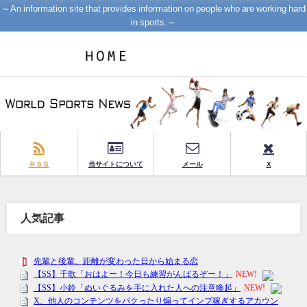
～An information site that provides information on people who are working hard
in sports.～
ＲＳＳ
当サイトについて
メール
X
人気記事