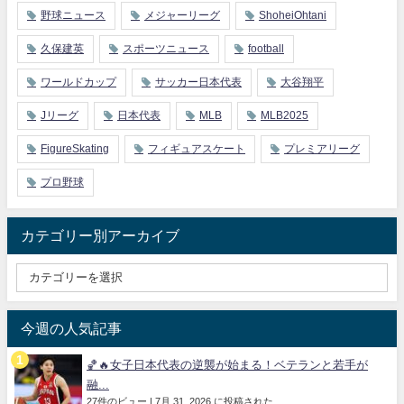
野球ニュース
メジャーリーグ
ShoheiOhtani
久保建英
スポーツニュース
football
ワールドカップ
サッカー日本代表
大谷翔平
Jリーグ
日本代表
MLB
MLB2025
FigureSkating
フィギュアスケート
プレミアリーグ
プロ野球
カテゴリー別アーカイブ
今週の人気記事
🏀🔥女子日本代表の逆襲が始まる！ベテランと若手が
融...
27件のビュー
|
7月 31, 2026 に投稿された