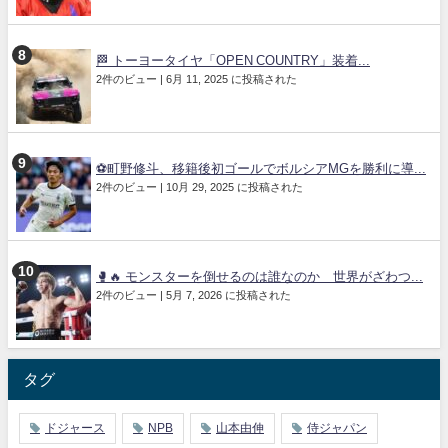
🏁 トーヨータイヤ「OPEN COUNTRY」装着...
2件のビュー
|
6月 11, 2025 に投稿された
⚽町野修斗、移籍後初ゴールでボルシアMGを勝利に導...
2件のビュー
|
10月 29, 2025 に投稿された
🥊🔥 モンスターを倒せるのは誰なのか 世界がざわつ...
2件のビュー
|
5月 7, 2026 に投稿された
タグ
ドジャース
NPB
山本由伸
侍ジャパン