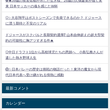
⚽🔥39歳の長友佑都が示した生き様、25歳の久保建英が描く未
来 日本サッカーの魂を感じたW杯
⚾✨大谷翔平はポストシーズンで先発できるのか？ ドジャース
に漂う期待と不安のリアル
ドジャースがスクバルと長期契約濃厚⁉︎ 山本由伸超えの超大型契
約の可能性に胸アツすぎる件🔥
⚾中日ドラフト1位から高校球児たちの恩師へ 小島弘務さんが
遺した熱き野球人生
🏐✨日本バレーの歴史は挑戦の物語だった！東洋の魔女から現
代日本代表へ受け継がれる情熱に感動
最新コメント
カレンダー