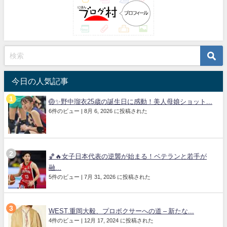
今日の人気記事
🏐✨野中瑠衣25歳の誕生日に感動！美人母娘ショット...
6件のビュー
|
8月 6, 2026 に投稿された
🏀🔥女子日本代表の逆襲が始まる！ベテランと若手が
融...
5件のビュー
|
7月 31, 2026 に投稿された
WEST.重岡大毅、プロボクサーへの道 – 新たな...
4件のビュー
|
12月 17, 2024 に投稿された