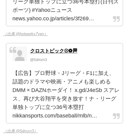
リーグ単独トップに立つ36号本塁打(日刊ス
ポーツ) #Yahooニュース
news.yahoo.co.jp/articles/3f269…
（出典 @hotworks7yen）
クロストピック⚾⚽🏁
@5dmzn3
【広告】プロ野球・Jリーグ・F1に加え、
話題のドラマや映画・アニメも楽しめる
DMM × DAZNホーダイ！ x.gd/J4eSb スアレ
ス、再び大谷翔平を突き放す！ナ・リーグ
単独トップに立つ36号本塁打
nikkansports.com/baseball/mlb/n…
（出典 @5dmzn3）