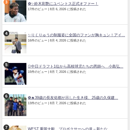
⚽✨鈴木彩艶にユベントス正式オファー！
17件のビュー
|
8月 6, 2026 に投稿された
✨りくりゅうの制服姿に全国のファンが胸キュン！アイ...
16件のビュー
|
8月 4, 2026 に投稿された
⚾中日ドラフト1位から高校球児たちの恩師へ 小島弘...
15件のビュー
|
8月 7, 2026 に投稿された
⚽🔥39歳の長友佑都が示した生き様、25歳の久保建...
13件のビュー
|
8月 7, 2026 に投稿された
WEST.重岡大毅、プロボクサーへの道 – 新たな...