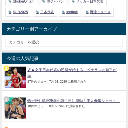
ShoheiOhtani
侍ジャパン
サッカー日本代表
MLB2025
日本代表
football
野球ニュース
カテゴリー別アーカイブ
今週の人気記事
🏀🔥女子日本代表の逆襲が始まる！ベテランと若手が
融...
27件のビュー
|
7月 31, 2026 に投稿された
🏐✨野中瑠衣25歳の誕生日に感動！美人母娘ショット...
18件のビュー
|
8月 6, 2026 に投稿された