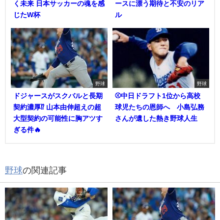
く未来 日本サッカーの魂を感
ースに漂う期待と不安のリア
じたW杯
ル
野球
野球
ドジャースがスクバルと長期
⚾中日ドラフト1位から高校
契約濃厚⁉︎ 山本由伸超えの超
球児たちの恩師へ 小島弘務
大型契約の可能性に胸アツす
さんが遺した熱き野球人生
ぎる件🔥
野球
の関連記事