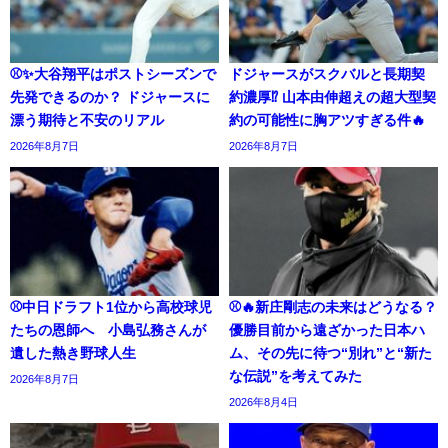
⚾✨大谷翔平はポストシーズンで
ドジャースがスクバルと長期契
先発できるのか？ ドジャースに
約濃厚⁉︎ 山本由伸超えの超大型契
漂う期待と不安のリアル
約の可能性に胸アツすぎる件🔥
2026年8月7日
2026年8月7日
⚾中日ドラフト1位から高校球児
⚾🔥新庄剛志の未来はどうなる？
たちの恩師へ 小島弘務さんが
優勝目前から遠ざかった日本ハ
遺した熱き野球人生
ム、その先に待つ“別れ”と“新た
な伝説”を考えてみた
2026年8月7日
2026年8月4日