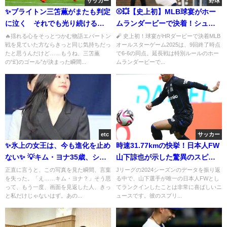
サッカー
野球
✨ブライトン三笘薫がまたも判定
⚾💥【史上初】MLB球宴がホー
に泣く それでも光り続ける理
ムランダービーで決着！シュワ
由
バー3連発でナ・リーグ勝利！
🔥揺れる心をそっとつかむ物語エバートン
🧨 史上初！球宴がHRダービーで決着MLB
戦を見ていた方ならきっと同じ気持ちだっ
オールスターゲーム2025は、9回終了時点
たと思うんだけど……もうね、三笘薫
で6-6の同点。延長戦は特別ルールのホー
の“幻のゴール”が決まった瞬間...
ムランダービーで...
etc
サッカー
✨氷上の女王は、今も進化を止め
時速31.77kmの快挙！日本人FW
ない✨ 💡キム・ヨナ35歳、ショ
山下諒也が示した驚異のスピー
ートヘアが放つ圧倒的オーラ💡
ド
正直に言うと、この写真を見た瞬間、言葉
Jリーグの2024シーズンのデータを振り返
を失った。「え……キム・ヨナ？」そう思
る中で、山下選手が唯一の日本人FWとし
って、もう一度、画面を見返した人、きっ
てランクインしたことは非常に喜ばしいニ
と私だけじゃないはず。あの...
ュースです。彼のスプリ...