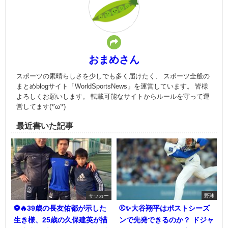
おまめさん
スポーツの素晴らしさを少しでも多く届けたく、 スポーツ全般の
まとめblogサイト「WorldSportsNews」を運営しています。 皆様
よろしくお願いします。 転載可能なサイトからルールを守って運
営してます(*'ω'*)
最近書いた記事
サッカー
野球
⚽🔥39歳の長友佑都が示した
⚾✨大谷翔平はポストシーズ
生き様、25歳の久保建英が描
ンで先発できるのか？ ドジャ