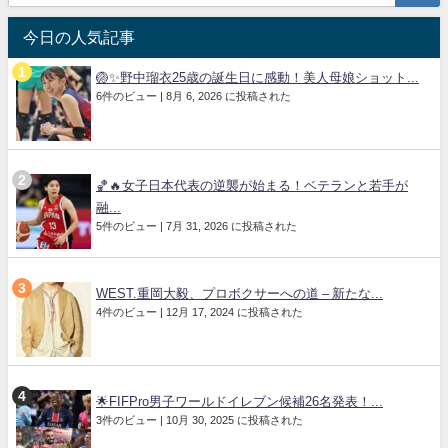
今日の人気記事
🏐✨野中瑠衣25歳の誕生日に感動！美人母娘ショット...
6件のビュー
|
8月 6, 2026 に投稿された
🏀🔥女子日本代表の逆襲が始まる！ベテランと若手が
融...
5件のビュー
|
7月 31, 2026 に投稿された
WEST.重岡大毅、プロボクサーへの道 – 新たな...
4件のビュー
|
12月 17, 2024 に投稿された
🌟FIFPro男子ワールドイレブン候補26名発表！...
3件のビュー
|
10月 30, 2025 に投稿された