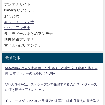
アンテナサイト
kawaちいアンテナ
おまとめ
キター！アンテナ
つべこアンテナ
ラブラドールまとめアンテナ
無理難題アンテナ
甘じょっぱいアンテナ
最新記事
⚽🔥39歳の長友佑都が示した生き様、25歳の久保建英が描く未
来 日本サッカーの魂を感じたW杯
⚾✨大谷翔平はポストシーズンで先発できるのか？ ドジャース
に漂う期待と不安のリアル
ドジャースがスクバルと長期契約濃厚⁉︎ 山本由伸超えの超大型契