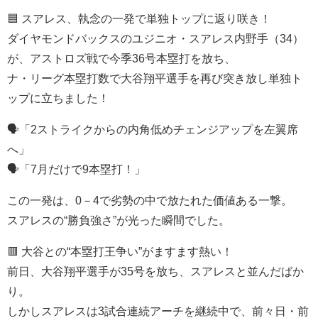
🟦 スアレス、執念の一発で単独トップに返り咲き！
ダイヤモンドバックスのユジニオ・スアレス内野手（34）
が、アストロズ戦で今季36号本塁打を放ち、
ナ・リーグ本塁打数で大谷翔平選手を再び突き放し単独ト
ップに立ちました！
🗣️「2ストライクからの内角低めチェンジアップを左翼席
へ」
🗣️「7月だけで9本塁打！」
この一発は、0－4で劣勢の中で放たれた価値ある一撃。
スアレスの“勝負強さ”が光った瞬間でした。
🟥 大谷との“本塁打王争い”がますます熱い！
前日、大谷翔平選手が35号を放ち、スアレスと並んだばか
り。
しかしスアレスは3試合連続アーチを継続中で、前々日・前