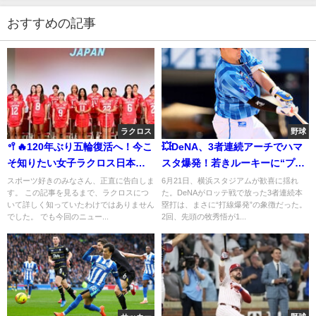
おすすめの記事
ラクロス
野球
🥍🔥120年ぶり五輪復活へ！今こ
💥DeNA、3者連続アーチでハマ
そ知りたい女子ラクロス日本代
スタ爆発！若きルーキーに“プロ
表の挑戦と歴史的世界選手権
の洗礼”
スポーツ好きのみなさん、正直に告白しま
6月21日、横浜スタジアムが歓喜に揺れ
す。 この記事を見るまで、ラクロスにつ
た。DeNAがロッテ戦で放った3者連続本
いて詳しく知っていたわけではありません
塁打は、まさに“打線爆発”の象徴だった。
でした。 でも今回のニュー...
2回、先頭の牧秀悟が1...