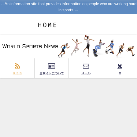
～An information site that provides information on people who are working hard
in sports.～
ＲＳＳ
当サイトについて
メール
X