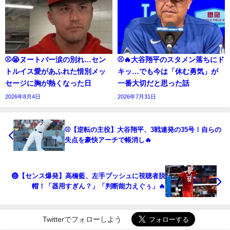
⚾😭ヌートバー涙の別れ…セン
⚾🔥大谷翔平のスタメン落ちにド
トルイス愛があふれた惜別メッ
キッ…でも今は「休む勇気」が
セージに胸が熱くなった日
一番大切だと思った話
2026年8月4日
2026年7月31日
⚾【逆転の主役】大谷翔平、3戦連発の35号！自らの
失点を豪快アーチで帳消し🔥
🏐【センス爆発】高橋藍、左手プッシュに視聴者脱
帽！「器用すぎん？」「判断能力えぐぅ」🔥
Twitterでフォローしよう