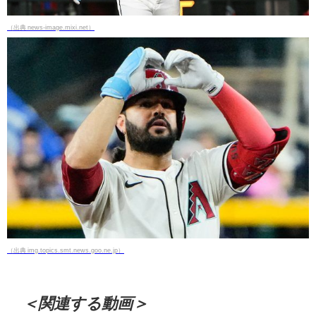
（出典 news-image.mixi.net）
（出典 img.topics.smt.news.goo.ne.jp）
＜関連する動画＞