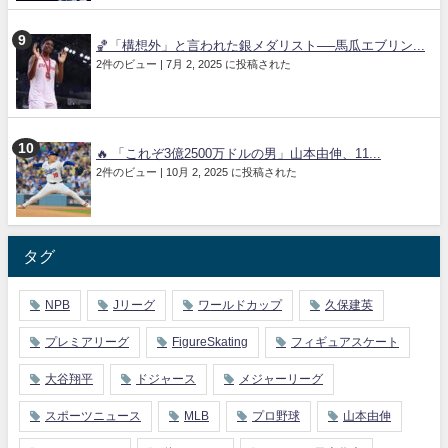
🏀「構想外」と言われた銀メダリスト──馬瓜エブリン...
2件のビュー
|
7月 2, 2025 に投稿された
🔥 「これぞ3億2500万ドルの男」山本由伸、11...
2件のビュー
|
10月 2, 2025 に投稿された
タグ
NPB
Jリーグ
ワールドカップ
久保建英
プレミアリーグ
FigureSkating
フィギュアスケート
大谷翔平
ドジャース
メジャーリーグ
スポーツニュース
MLB
プロ野球
山本由伸