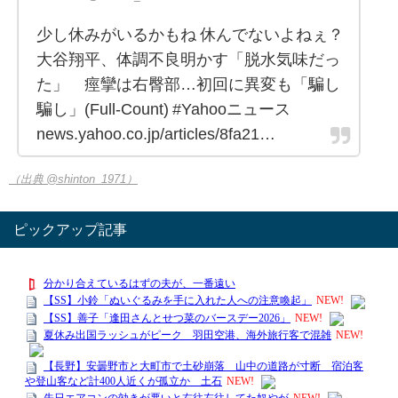
少し休みがいるかもね 休んでないよねぇ？
大谷翔平、体調不良明かす「脱水気味だっ
た」 痙攣は右臀部…初回に異変も「騙し
騙し」(Full-Count) #Yahooニュース
news.yahoo.co.jp/articles/8fa21…
（出典 @shinton_1971）
ピックアップ記事