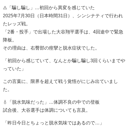
⚠️「騙し騙し」…初回から異変を感じていた
2025年7月30日（日本時間31日）、シンシナティで行われ
たレッズ戦。
「2番・投手」で出場した大谷翔平選手は、4回途中で緊急
降板。
その理由は、右臀部の痙攣と脱水症状でした。
「初回から感じていて、なんとか騙し騙し3回くらいまでや
っていた」
この言葉に、限界を超えて戦う覚悟がにじみ出ていまし
た。
💧「脱水気味だった」…体調不良の中での登板
試合後、大谷選手は体調についても言及。
「昨日今日とちょっと脱水気味ではあるので…」