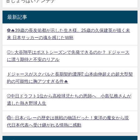
甘じょっぱいアンテナ
最新記事
⚽🔥39歳の長友佑都が示した生き様、25歳の久保建英が描く未
来 日本サッカーの魂を感じたW杯
⚾✨大谷翔平はポストシーズンで先発できるのか？ ドジャース
に漂う期待と不安のリアル
ドジャースがスクバルと長期契約濃厚⁉︎ 山本由伸超えの超大型契
約の可能性に胸アツすぎる件🔥
⚾中日ドラフト1位から高校球児たちの恩師へ 小島弘務さんが
遺した熱き野球人生
🏐✨日本バレーの歴史は挑戦の物語だった！東洋の魔女から現
代日本代表へ受け継がれる情熱に感動