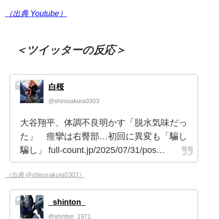
（出典 Youtube）
＜ツイッターの反応＞
白桜
@shirosakura0303
大谷翔平、体調不良明かす「脱水気味だっ
た」 痙攣は右臀部…初回に異変も「騙し
騙し」 full-count.jp/2025/07/31/pos…
（出典 @shirosakura0303）
_shinton_
@shinton_1971