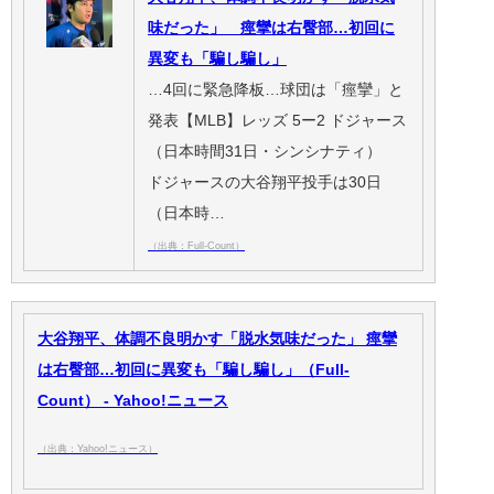
味だった」 痙攣は右臀部…初回に
異変も「騙し騙し」
…4回に緊急降板…球団は「痙攣」と
発表【MLB】レッズ 5ー2 ドジャース
（日本時間31日・シンシナティ）
ドジャースの大谷翔平投手は30日
（日本時…
（出典：Full-Count）
大谷翔平、体調不良明かす「脱水気味だった」 痙攣
は右臀部…初回に異変も「騙し騙し」（Full-
Count） - Yahoo!ニュース
（出典：Yahoo!ニュース）