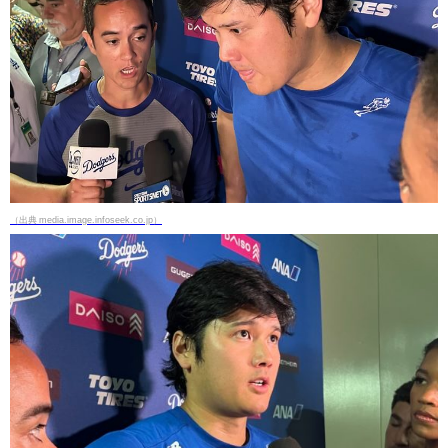
（出典 media.image.infoseek.co.jp）