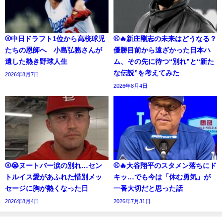
⚾中日ドラフト1位から高校球児
⚾🔥新庄剛志の未来はどうなる？
たちの恩師へ 小島弘務さんが
優勝目前から遠ざかった日本ハ
遺した熱き野球人生
ム、その先に待つ“別れ”と“新た
な伝説”を考えてみた
2026年8月7日
2026年8月4日
⚾😭ヌートバー涙の別れ…セン
⚾🔥大谷翔平のスタメン落ちにド
トルイス愛があふれた惜別メッ
キッ…でも今は「休む勇気」が
セージに胸が熱くなった日
一番大切だと思った話
2026年8月4日
2026年7月31日