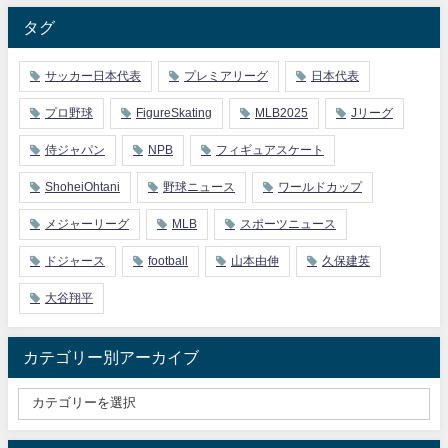
タグ
サッカー日本代表
プレミアリーグ
日本代表
プロ野球
FigureSkating
MLB2025
Jリーグ
侍ジャパン
NPB
フィギュアスケート
ShoheiOhtani
野球ニュース
ワールドカップ
メジャーリーグ
MLB
スポーツニュース
ドジャース
football
山本由伸
久保建英
大谷翔平
カテゴリー別アーカイブ