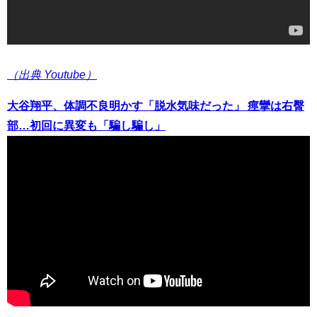
（出典 Youtube）
大谷翔平、体調不良明かす「脱水気味だった」 痙攣は右臀
部…初回に異変も「騙し騙し」