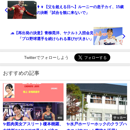
👨‍👦【父を超える日へ】ルーニーの息子カイ、15歳
の決断「試合を観に来ないで」
🧢【再出発の決意】青柳晃洋、ヤクルト入団会見
「プロ野球選手を続けられる喜びが大きい」
Twitterでフォローしよう
おすすめの記事
etc
サッカー
✨筋肉美女アスリート榎本樹羅、
✨水戸ホーリーホックのクラブハ