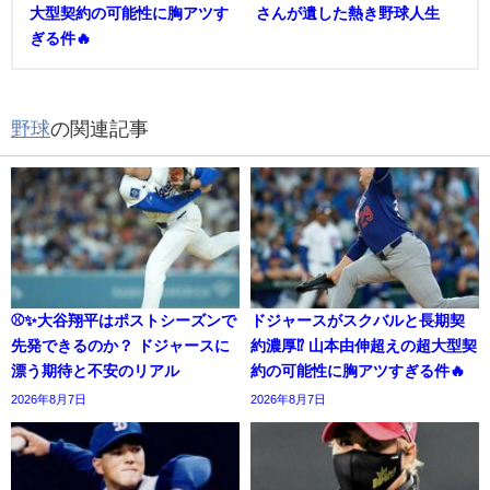
大型契約の可能性に胸アツす
さんが遺した熱き野球人生
ぎる件🔥
野球
の関連記事
⚾✨大谷翔平はポストシーズンで
ドジャースがスクバルと長期契
先発できるのか？ ドジャースに
約濃厚⁉︎ 山本由伸超えの超大型契
漂う期待と不安のリアル
約の可能性に胸アツすぎる件🔥
2026年8月7日
2026年8月7日