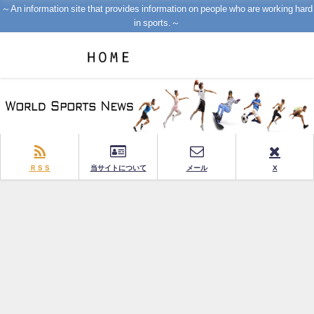
～An information site that provides information on people who are working hard
in sports.～
ＲＳＳ
当サイトについて
メール
X