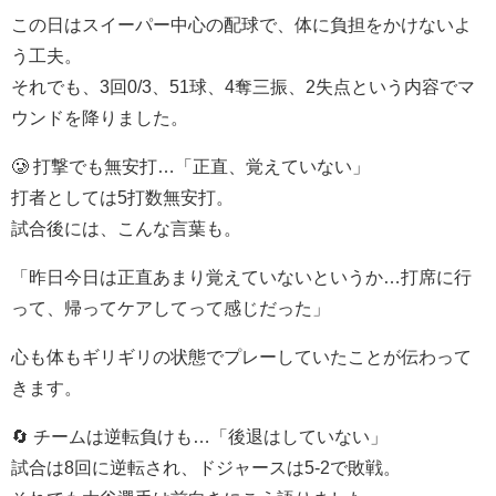
この日はスイーパー中心の配球で、体に負担をかけないよ
う工夫。
それでも、3回0/3、51球、4奪三振、2失点という内容でマ
ウンドを降りました。
🥲 打撃でも無安打…「正直、覚えていない」
打者としては5打数無安打。
試合後には、こんな言葉も。
「昨日今日は正直あまり覚えていないというか…打席に行
って、帰ってケアしてって感じだった」
心も体もギリギリの状態でプレーしていたことが伝わって
きます。
🔄 チームは逆転負けも…「後退はしていない」
試合は8回に逆転され、ドジャースは5-2で敗戦。