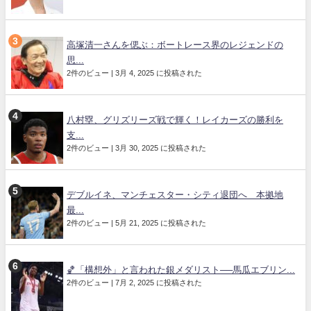
高塚清一さんを偲ぶ：ボートレース界のレジェンドの
思...
2件のビュー
|
3月 4, 2025 に投稿された
八村塁、グリズリーズ戦で輝く！レイカーズの勝利を
支...
2件のビュー
|
3月 30, 2025 に投稿された
デブルイネ、マンチェスター・シティ退団へ 本拠地
最...
2件のビュー
|
5月 21, 2025 に投稿された
🏀「構想外」と言われた銀メダリスト──馬瓜エブリン...
2件のビュー
|
7月 2, 2025 に投稿された