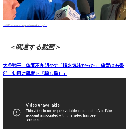
（出典 media.image.infoseek.co.jp）
＜関連する動画＞
大谷翔平、体調不良明かす「脱水気味だった」 痙攣は右臀
部…初回に異変も「騙し騙し」