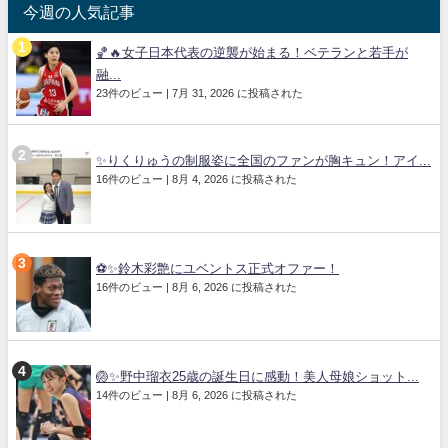
今週の人気記事
🏀🔥女子日本代表の逆襲が始まる！ベテランと若手が
融...
23件のビュー
|
7月 31, 2026 に投稿された
✨りくりゅうの制服姿に全国のファンが胸キュン！アイ...
16件のビュー
|
8月 4, 2026 に投稿された
⚽✨鈴木彩艶にユベントス正式オファー！
16件のビュー
|
8月 6, 2026 に投稿された
🏐✨野中瑠衣25歳の誕生日に感動！美人母娘ショット...
14件のビュー
|
8月 6, 2026 に投稿された