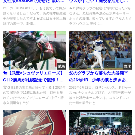
女性版SASUKEで見せた“涙の挑
ウスがすごい！廃校を活用し
戦”
た“低予算の奇跡”と地域愛
昨日の「KUNOICHI」、もう見ていて胸が
🔥J1昇格クラブの秘密は“学校”だった!?み
熱くなりました！だって、あの榎本樹羅選
なさん、J1初昇格を決めた水戸ホーリー
手が登場したんですよ🔥彼女は女子陸上幅
ホックの裏側、知っていますか？なんとク
跳びの選手で、SNS...
ラブハウスは 廃校に...
競馬
野球
🐎【武豊×シュヴァリエローズ】
父のグラブから落ちた大谷翔平
GⅡ2勝馬が札幌記念で復帰！注
の26号HR...少年の涙と沸きあが
目の初コンビに期待高まる
るスタンド🔥
🏆 GⅡ2勝の実力馬が帰ってくる！2024年
2025年6月22日、ロサンゼルス。ドジャー
の宝塚記念で12着に敗れた後、戦列を離
ス vs ナショナルズ戦で、大谷翔平選手が
れていた**シュヴァリエローズ（牡7・清
放った26号ホームランは、スタンドにい
水久詞厩舎）**が...
た一組の親子にと...