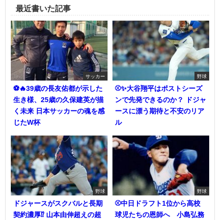
最近書いた記事
サッカー
野球
⚽🔥39歳の長友佑都が示した
⚾✨大谷翔平はポストシーズ
生き様、25歳の久保建英が描
ンで先発できるのか？ ドジャ
く未来 日本サッカーの魂を感
ースに漂う期待と不安のリア
じたW杯
ル
野球
野球
ドジャースがスクバルと長期
⚾中日ドラフト1位から高校
契約濃厚⁉︎ 山本由伸超えの超
球児たちの恩師へ 小島弘務