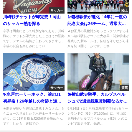
サッカー
陸上
川崎戦チケットが即完売！岡山
✨箱根駅伝が進化！4年に一度の
のサッカー熱を探る
記念大会は26チーム、通常大会
も24チームへ
今季は岡山にとって特別な年であり、川崎
🔥お正月の風物詩がもっとワクワクする未
戦のチケットが即完売したことはその証拠
来へ箱根駅伝がついに大改革！関東学連が
です。ファンの熱気が伝わってきますし、
発表した新ルールは、伝統を守りながら未
今後の試合も楽しみにしてい...
来を切り開く一歩です。これ...
サッカー
競馬
✨水戸ホーリーホック、涙のJ1
🐎横山武史騎手、カルプスペル
初昇格！26年越しの奇跡と逆転
シュで2週連続重賞制覇なるか？
優勝のドラマ
キーンランドCに挑む！
🔥歴史が動いた瞬間に鳥肌！みなさん、も
8月24日（日）札幌競馬場で行われるキー
うニュース見ました？水戸ホーリーホック
ンランドC（G3・芝1200m）に、横山武
がついに J1初昇格＆J2初優勝を決めたん
史騎手がカルプスペルシュ（牝3）とのコ
です！しかも、逆転での...
ンビで出走予定。先週...