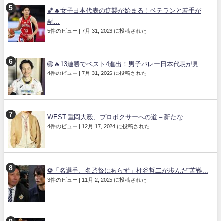
🏀🔥女子日本代表の逆襲が始まる！ベテランと若手が
融...
5件のビュー
|
7月 31, 2026 に投稿された
🏐🔥13連勝でベスト4進出！男子バレー日本代表が見...
4件のビュー
|
7月 31, 2026 に投稿された
WEST.重岡大毅、プロボクサーへの道 – 新たな...
4件のビュー
|
12月 17, 2024 に投稿された
⚽「名選手、名監督にあらず」柱谷哲二が歩んだ“苦難...
3件のビュー
|
11月 2, 2025 に投稿された