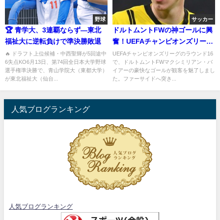
野球
サッカー
🏆 青学大、3連覇ならず—東北
ドルトムントFWの神ゴールに興
福祉大に逆転負けで準決勝敗退
奮！UEFAチャンピオンズリーグ
の名シーン
🔥 ドラフト上位候補・中西聖輝が5回途中
UEFAチャンピオンズリーグのラウンド16
6失点KO6月13日、第74回全日本大学野球
で、ドルトムントFWマクシミリアン・バ
選手権準決勝で、青山学院大（東都大学）
イアーの豪快なゴールが観客を魅了しまし
が東北福祉大（仙台...
た。ファーサイドへ突き...
人気ブログランキング
人気ブログランキング