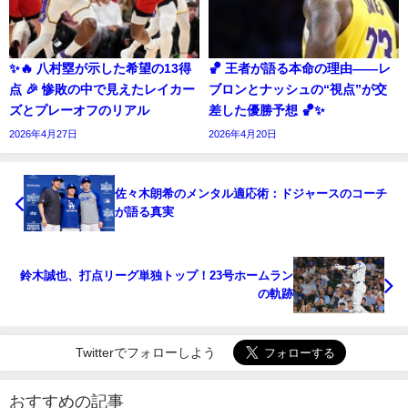
✨🔥 八村塁が示した希望の13得
🏀 王者が語る本命の理由――レ
点 🎉 惨敗の中で見えたレイカー
ブロンとナッシュの“視点”が交
ズとプレーオフのリアル
差した優勝予想 🏀✨
2026年4月27日
2026年4月20日
佐々木朗希のメンタル適応術：ドジャースのコーチ
が語る真実
鈴木誠也、打点リーグ単独トップ！23号ホームラン
の軌跡
Twitterでフォローしよう
おすすめの記事