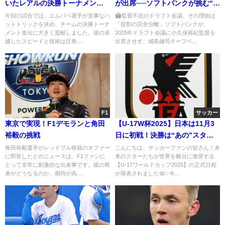
いたレアルの決勝トーナメント
が出席──ソフトバンクが挑む“新
への道
時代のドラフト戦略”
今回の試合では、エムバペ選手が見事なハ
🏟️監督不在のドラフト会議、その理由は
ットトリックを決め、チームの決勝トーナ
「役割の完全分離」ソフトバンクが、
メント進出に大きく貢献しました。彼の卓
2025年ドラフト会議に小久保裕紀監督を
越したスピードと技術は圧巻...
出席させず、城島健司チーフベ...
F1
サッカー
東京で実現！F1デモランと角田
【U-17W杯2025】日本は11月3
裕毅の挑戦
日に初戦！決勝は“あの”スタジ
アムで開催⚽🔥
角田裕毅選手がレッドブル移籍のオファー
こんにちは、サッカーファンの皆さん！未
に即答したとのニュースは、F1ファンに
来のスターたちが世界を舞台に激突する
とって非常に刺激的な出来事です。彼の将
【U-17ワールドカップ2025】の正式日程
来がどうなるのか、期待が高...
が発表されました📅✨今...