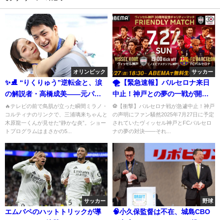
オリンピック
サッカー
✨⛸️ “りくりゅう”逆転金と、涙
🌪️【緊急速報】バルセロナ来日
の解説者・高橋成美――元パー
中止！神戸との夢の一戦が開催
トナーの物語まで一気に味わう
直前で白紙に
🔥テレビの前で鳥肌が立った瞬間ミラノ・
⚽【衝撃】バルセロナ戦が急遽中止！神戸
コルティナのリンクで、三浦璃来ちゃんと
の声明にファン騒然2025年7月27日に予定
超濃厚レビュー ⛸️✨
木原龍一くんが見せた“静かな炎”。ショー
されていたヴィッセル神戸とFCバルセロ
トプログラムはまさかの5...
ナの夢の対決――それ...
サッカー
野球
エムバペのハットトリックが導
🧠小久保監督は不在、城島CBO