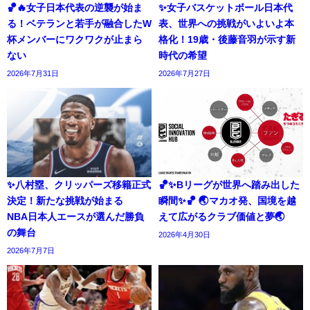
🏀🔥女子日本代表の逆襲が始ま
✨女子バスケットボール日本代
る！ベテランと若手が融合したW
表、世界への挑戦がいよいよ本
杯メンバーにワクワクが止まら
格化！19歳・後藤音羽が示す新
ない
時代の希望
2026年7月31日
2026年7月27日
✨八村塁、クリッパーズ移籍正式
🏀✨Bリーグが世界へ踏み出した
決定！新たな挑戦が始まる
瞬間✨🏀 🌏マカオ発、国境を越
NBA日本人エースが選んだ勝負
えて広がるクラブ価値と夢🌏
の舞台
2026年4月30日
2026年7月7日