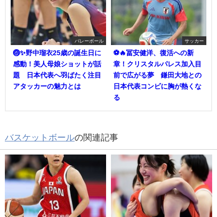
バレーボール
サッカー
🏐✨野中瑠衣25歳の誕生日に
⚽🔥冨安健洋、復活への新
感動！美人母娘ショットが話
章！クリスタルパレス加入目
題 日本代表へ羽ばたく注目
前で広がる夢 鎌田大地との
アタッカーの魅力とは
日本代表コンビに胸が熱くな
る
バスケットボール
の関連記事