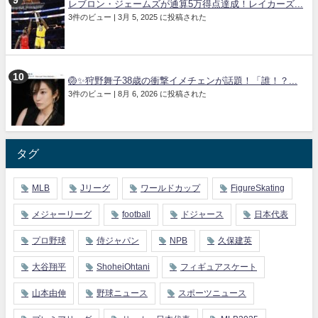
レブロン・ジェームズが通算5万得点達成！レイカーズ...
3件のビュー
|
3月 5, 2025 に投稿された
🏐✨狩野舞子38歳の衝撃イメチェンが話題！「誰！？...
3件のビュー
|
8月 6, 2026 に投稿された
タグ
MLB
Jリーグ
ワールドカップ
FigureSkating
メジャーリーグ
football
ドジャース
日本代表
プロ野球
侍ジャパン
NPB
久保建英
大谷翔平
ShoheiOhtani
フィギュアスケート
山本由伸
野球ニュース
スポーツニュース