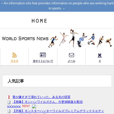
～An information site that provides information on people who are working hard
in sports.～
ＲＳＳ
当サイトについて
メール
X
人気記事