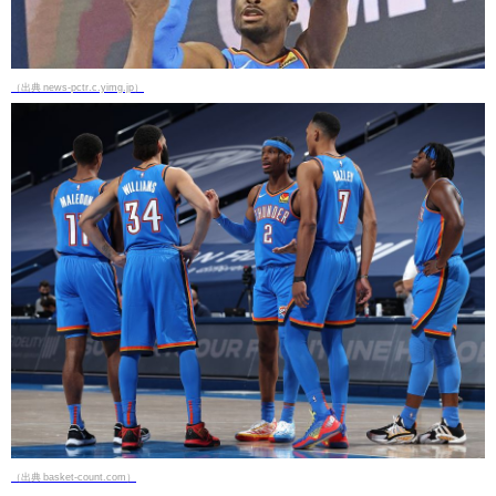
（出典 news-pctr.c.yimg.jp）
（出典 basket-count.com）