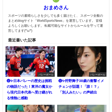
おまめさん
スポーツの素晴らしさを少しでも多く届けたく、 スポーツ全般の
まとめblogサイト「WorldSportsNews」を運営しています。 皆様
よろしくお願いします。 転載可能なサイトからルールを守って運
営してます(*'ω'*)
最近書いた記事
バレーボール
バレーボール
🏐✨日本バレーの歴史は挑戦
🏐✨狩野舞子38歳の衝撃イメ
の物語だった！東洋の魔女か
チェンが話題！「誰！？」
ら現代日本代表へ受け継がれ
「別人みたい」の声続出
る情熱に感動