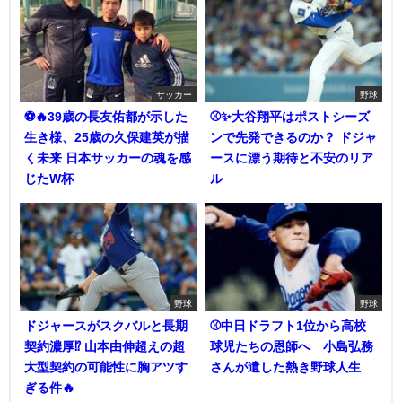
サッカー
野球
⚽🔥39歳の長友佑都が示した
⚾✨大谷翔平はポストシーズ
生き様、25歳の久保建英が描
ンで先発できるのか？ ドジャ
く未来 日本サッカーの魂を感
ースに漂う期待と不安のリア
じたW杯
ル
野球
野球
ドジャースがスクバルと長期
⚾中日ドラフト1位から高校
契約濃厚⁉︎ 山本由伸超えの超
球児たちの恩師へ 小島弘務
大型契約の可能性に胸アツす
さんが遺した熱き野球人生
ぎる件🔥