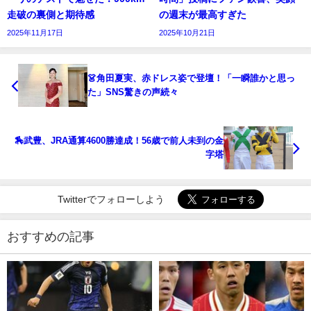
走破の裏側と期待感
の週末が最高すぎた
2025年11月17日
2025年10月21日
👗角田夏実、赤ドレス姿で登壇！「一瞬誰かと思っ
た」SNS驚きの声続々
🏇武豊、JRA通算4600勝達成！56歳で前人未到の金
字塔
Twitterでフォローしよう
おすすめの記事