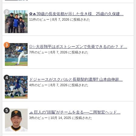
⚽🔥39歳の長友佑都が示した生き様、25歳の久保建...
11件のビュー
|
8月 7, 2026 に投稿された
⚾✨大谷翔平はポストシーズンで先発できるのか？ ド...
7件のビュー
|
8月 7, 2026 に投稿された
ドジャースがスクバルと長期契約濃厚⁉︎ 山本由伸超...
4件のビュー
|
8月 7, 2026 に投稿された
🧢 巨人の“頭脳”がチームを去る──二岡智宏ヘッド...
3件のビュー
|
10月 14, 2025 に投稿された