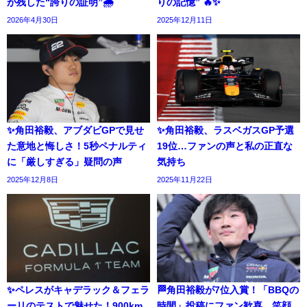
が残した“誇りの証明”🌧️
りの記憶” 🔥✨
2026年4月30日
2025年12月11日
✨角田裕毅、アブダビGPで見せ
✨角田裕毅、ラスベガスGP予選
た意地と悔しさ！5秒ペナルティ
19位…ファンの声と私の正直な
に「厳しすぎる」疑問の声
気持ち
2025年12月8日
2025年11月22日
✨ペレスがキャデラック＆フェラ
🏁角田裕毅が7位入賞！「BBQの
ーリのテストで魅せた！900km
時間」投稿にファン歓喜、笑顔