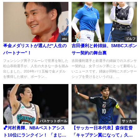
etc
ゴルフ
🌟金メダリストが選んだ“人生の
吉田優利と鈴姉妹、SMBCスポン
パートナー”！
サー契約の舞台裏
フェンシング男子フルーレで世界を制した
吉田優利選手と鈴選手の姉妹でのスポンサ
松山恭助選手が、人生の大きな一歩を踏み
ー契約は、女子ゴルフ界にとって素晴らし
出しました。2024年パリ五輪で金メダル
いニュースです。姉妹が同時にスポンサー
を獲得した彼が、ポーラン...
シップを受けるというのは、...
バスケットボール
サッカー
🏀河村勇輝、NBAベストアシス
【サッカー日本代表】森保監督
ト10位にランクイン！ 「まじで
「キャプテン翼になって」久保