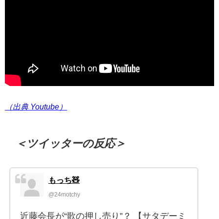
（出典 Youtube）
＜ツイッターの反応＞
もっち🧸
@24motchy
近藤会長が“歌の押し売り”？ 【サタデーミ