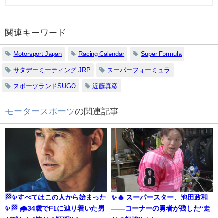
関連キーワード
Motorsport Japan
Racing Calendar
Super Formula
サタデーミーティング.JRP
スーパーフォーミュラ
スポーツランドSUGO
近藤真彦
モータースポーツ
の関連記事
🏁✨すべてはこの人から始まった
✨🔥 スーパースター、池田政和
✨🏁 🌧️34歳でF1に辿り着いた男
――コーナーの勇者が残した“走