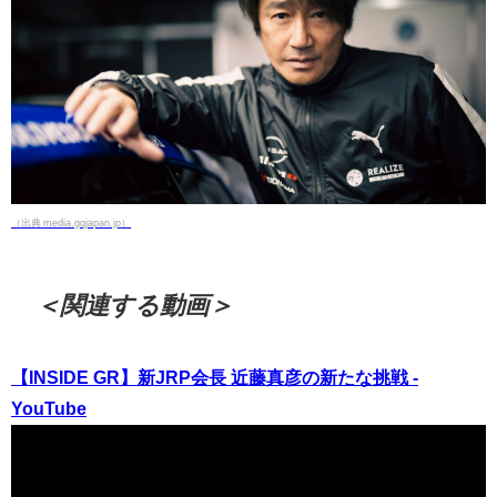
（出典 media.gqjapan.jp）
＜関連する動画＞
【INSIDE GR】新JRP会長 近藤真彦の新たな挑戦 -
YouTube