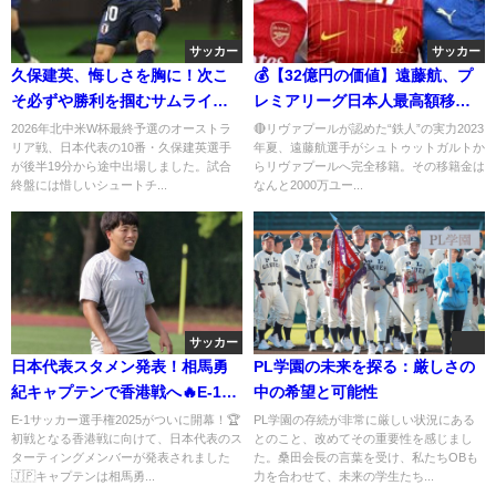
サッカー
サッカー
久保建英、悔しさを胸に！次こ
💰【32億円の価値】遠藤航、プ
そ必ずや勝利を掴むサムライブ
レミアリーグ日本人最高額移籍
ルーの若きエース
金の男
2026年北中米W杯最終予選のオーストラ
🔴リヴァプールが認めた“鉄人”の実力2023
リア戦、日本代表の10番・久保建英選手
年夏、遠藤航選手がシュトゥットガルトか
が後半19分から途中出場しました。試合
らリヴァプールへ完全移籍。その移籍金は
終盤には惜しいシュートチ...
なんと2000万ユー...
サッカー
日本代表スタメン発表！相馬勇
PL学園の未来を探る：厳しさの
紀キャプテンで香港戦へ🔥E-1選
中の希望と可能性
手権初戦に挑む11人
E-1サッカー選手権2025がついに開幕！🏆
PL学園の存続が非常に厳しい状況にある
初戦となる香港戦に向けて、日本代表のス
とのこと、改めてその重要性を感じまし
ターティングメンバーが発表されました
た。桑田会長の言葉を受け、私たちOBも
🇯🇵キャプテンは相馬勇...
力を合わせて、未来の学生たち...