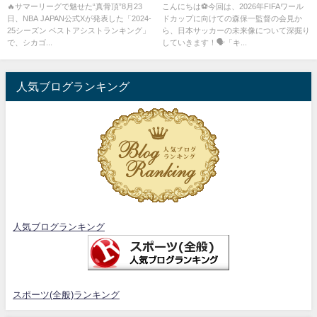
神」「代表呼ばれてもおかしく
建英に託す未来のスター像と
🔥サマーリーグで魅せた“真骨頂”8月23
こんにちは⚽今回は、2026年FIFAワール
日、NBA JAPAN公式Xが発表した「2024-
ドカップに向けての森保一監督の会見か
ない」衝撃ノールックパスが世
は？🌟
25シーズン ベストアシストランキング」
ら、日本サッカーの未来像について深掘り
界を驚かせる
で、シカゴ...
していきます！🗣️「キ...
人気ブログランキング
人気ブログランキング
スポーツ(全般)ランキング