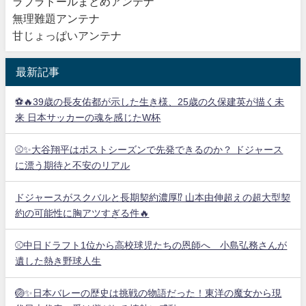
ラブラドールまとめアンテナ
無理難題アンテナ
甘じょっぱいアンテナ
最新記事
⚽🔥39歳の長友佑都が示した生き様、25歳の久保建英が描く未
来 日本サッカーの魂を感じたW杯
⚾✨大谷翔平はポストシーズンで先発できるのか？ ドジャース
に漂う期待と不安のリアル
ドジャースがスクバルと長期契約濃厚⁉︎ 山本由伸超えの超大型契
約の可能性に胸アツすぎる件🔥
⚾中日ドラフト1位から高校球児たちの恩師へ 小島弘務さんが
遺した熱き野球人生
🏐✨日本バレーの歴史は挑戦の物語だった！東洋の魔女から現