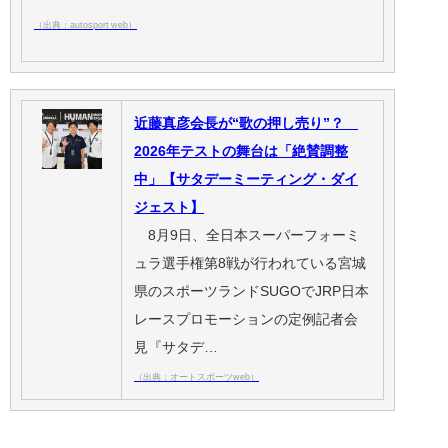
（出典：autosport web）
近藤真彦会長が“歌の押し売り”？
2026年テストの舞台は「絶賛調整
中」【サタデーミーティング・ダイ
ジェスト】
8月9日、全日本スーパーフォーミ
ュラ選手権第8戦が行われている宮城
県のスポーツランドSUGOでJRP日本
レースプロモーションの定例記者会
見『サタデ…
（出典：オートスポーツweb）