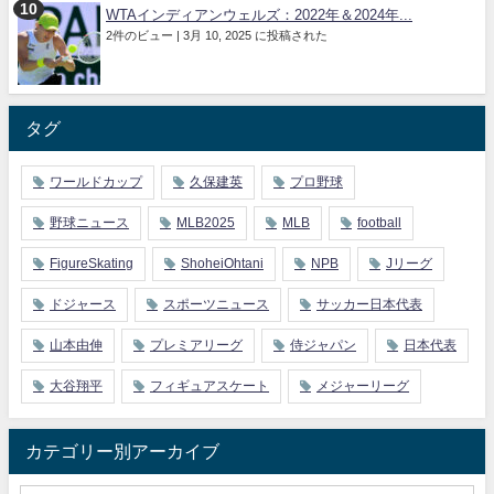
WTAインディアンウェルズ：2022年＆2024年...
2件のビュー
|
3月 10, 2025 に投稿された
タグ
ワールドカップ
久保建英
プロ野球
野球ニュース
MLB2025
MLB
football
FigureSkating
ShoheiOhtani
NPB
Jリーグ
ドジャース
スポーツニュース
サッカー日本代表
山本由伸
プレミアリーグ
侍ジャパン
日本代表
大谷翔平
フィギュアスケート
メジャーリーグ
カテゴリー別アーカイブ