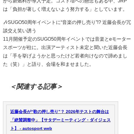
から新燃料が導入予定。コスト増への懸念もある中、JRP
は「負担が著しく増えないよう努力する」としています。
🎶SUGO50周年イベントに“音楽の押し売り”!? 近藤会長が冗
談交え笑い誘う
11月開催予定のSUGO50周年イベントでは音楽とeモーター
スポーツが柱に。出演アーティスト未定と聞いた近藤会長
は「手を挙げようかと思ったけど若者向けなので諦めまし
た（笑）」と語り、会場を和ませました。
＜関連する記事＞
近藤会長が“歌の押し売り”？ 2026年テストの舞台は
「絶賛調整中」【サタデーミーティング・ダイジェス
ト】 - autosport web