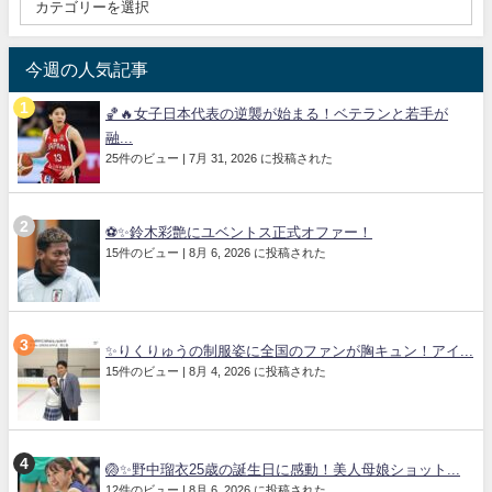
今週の人気記事
🏀🔥女子日本代表の逆襲が始まる！ベテランと若手が
融...
25件のビュー
|
7月 31, 2026 に投稿された
⚽✨鈴木彩艶にユベントス正式オファー！
15件のビュー
|
8月 6, 2026 に投稿された
✨りくりゅうの制服姿に全国のファンが胸キュン！アイ...
15件のビュー
|
8月 4, 2026 に投稿された
🏐✨野中瑠衣25歳の誕生日に感動！美人母娘ショット...
12件のビュー
|
8月 6, 2026 に投稿された