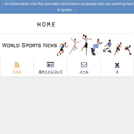
～An information site that provides information on people who are working hard
in sports.～
ＲＳＳ
当サイトについて
メール
X