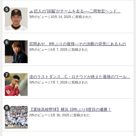
🧢 巨人の“頭脳”がチームを去る──二岡智宏ヘッド...
3件のビュー
|
10月 14, 2025 に投稿された
宮間あや、9年ぶりの復帰—その決断の背景にあるもの
3件のビュー
|
6月 7, 2025 に投稿された
涙のラストダンス…C・ロナウドが終えた最後のワール...
3件のビュー
|
7月 7, 2026 に投稿された
【選抜高校野球】横浜 19年ぶり4度目の優勝！
2件のビュー
|
3月 30, 2025 に投稿された