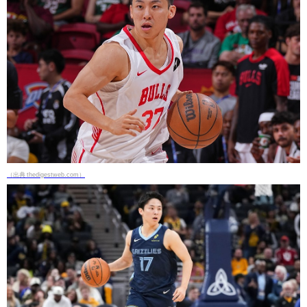
（出典 thedigestweb.com）