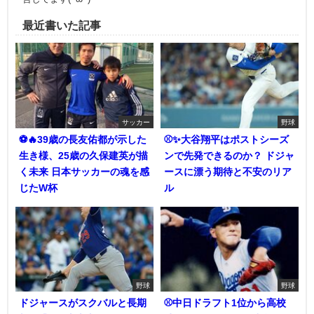
最近書いた記事
サッカー
野球
⚽🔥39歳の長友佑都が示した
⚾✨大谷翔平はポストシーズ
生き様、25歳の久保建英が描
ンで先発できるのか？ ドジャ
く未来 日本サッカーの魂を感
ースに漂う期待と不安のリア
じたW杯
ル
野球
野球
ドジャースがスクバルと長期
⚾中日ドラフト1位から高校