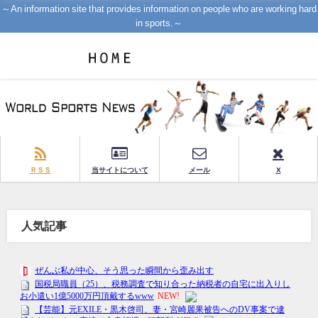
～An information site that provides information on people who are working hard
in sports.～
ＲＳＳ
当サイトについて
メール
X
人気記事