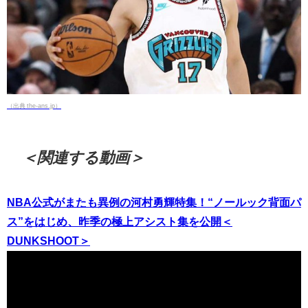
（出典 the-ans.jp）
＜関連する動画＞
NBA公式がまたも異例の河村勇輝特集！“ノールック背面パ
ス”をはじめ、昨季の極上アシスト集を公開＜
DUNKSHOOT＞