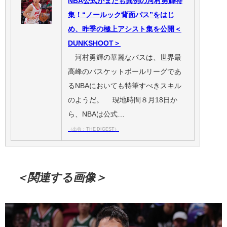
NBA公式がまたも異例の河村勇輝特
集！“ノールック背面パス”をはじ
め、昨季の極上アシスト集を公開＜
DUNKSHOOT＞
河村勇輝の華麗なパスは、世界最
高峰のバスケットボールリーグであ
るNBAにおいても特筆すべきスキル
のようだ。 現地時間８月18日か
ら、NBAは公式…
（出典：THE DIGEST）
＜関連する画像＞