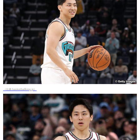
（出典 basketballking.jp）