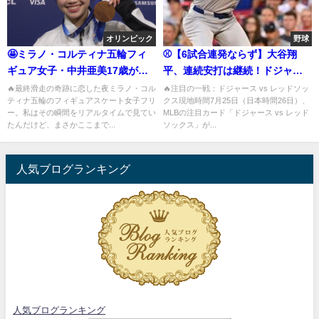
オリンピック
野球
🤩ミラノ・コルティナ五輪フィ
⚾️【6試合連発ならず】大谷翔
ギュア女子・中井亜美17歳が魅
平、連続安打は継続！ドジャー
せた“震えるほど可愛い”10秒の
スは2連勝で好調キープ
🔥最終滑走の奇跡に恋した夜ミラノ・コル
🔥注目の一戦：ドジャース vs レッドソッ
ティナ五輪のフィギュアスケート女子フリ
クス現地時間7月25日（日本時間26日）、
沈黙と銅メダルの物語
ー。私はその瞬間をリアルタイムで見てい
MLBの注目カード「ドジャース vs レッド
たんだけど、まさかここまで...
ソックス」が...
人気ブログランキング
人気ブログランキング