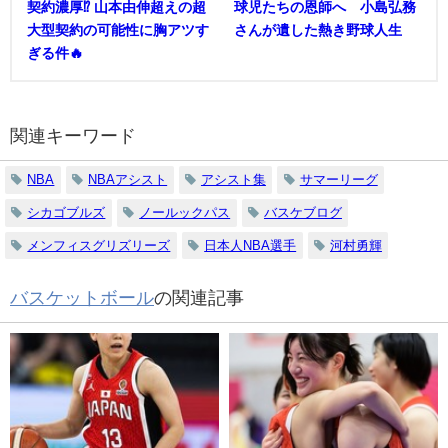
契約濃厚⁉︎ 山本由伸超えの超
球児たちの恩師へ 小島弘務
大型契約の可能性に胸アツす
さんが遺した熱き野球人生
ぎる件🔥
関連キーワード
NBA
NBAアシスト
アシスト集
サマーリーグ
シカゴブルズ
ノールックパス
バスケブログ
メンフィスグリズリーズ
日本人NBA選手
河村勇輝
バスケットボール
の関連記事