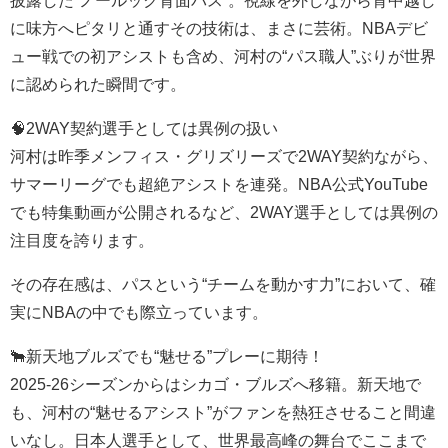
に味方へピタリと通すその技術は、まさに芸術。NBAデビ
ュー戦での初アシストも含め、河村の“パス職人”ぶりが世界
に認められた瞬間です。
🧠2WAY契約選手としては異例の扱い
河村は昨季メンフィス・グリズリーズで2WAY契約ながら、
サマーリーグでも超絶アシストを連発。NBA公式YouTube
でも特集動画が公開されるなど、2WAY選手としては異例の
注目度を誇ります。
その存在感は、パスという“チームを動かす力”において、確
実にNBAの中でも際立っています。
🐂新天地ブルズでも“魅せる”プレーに期待！
2025-26シーズンからはシカゴ・ブルズへ移籍。新天地で
も、河村の“魅せるアシスト”がファンを熱狂させること間違
いなし。日本人選手として、世界最高峰の舞台でここまで