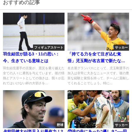
おすすめの記事
フィギュアスケート
サッカー
羽生結弦が語る3・11の思い：
「持てる力を全て注ぎ込む覚
今、生きている意味とは
悟」児玉剛が名古屋で新たな挑
戦！
羽生結弦選手の言葉が、震災を乗り越えた
名古屋グランパスにとって、児玉剛選手の
全ての人々に勇気を与えています。彼の情
加入は非常に大きなニュースです。彼の豊
熱とアスリートとしての強さは、我々が忘
富な経験と覚悟を持って、チームに貢献し
れてはいけない絆の大切さを...
てくれることでしょう。特に...
野球
サッカー
🎉前田健太が楽天入り最有力！2
🥺涙の先にあった“優しさ”──田