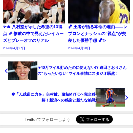
✨🔥 八村塁が示した希望の13得
🏀 王者が語る本命の理由――レ
点 🎉 惨敗の中で見えたレイカー
ブロンとナッシュの“視点”が交
ズとプレーオフのリアル
差した優勝予想 🏀✨
2026年4月27日
2026年4月20日
✈️40万マイル貯めたのに使えない!? 迫田さおりさん
の“もったいない”マイル事情にスタジオ騒然！
⚽「J1残留に力を」矢村健、藤枝MYFCへ完全移
籍！新潟への感謝と新たな挑戦
Twitterでフォローしよう