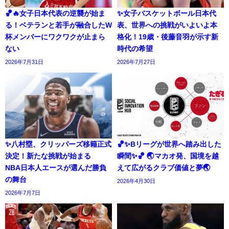
🏀🔥女子日本代表の逆襲が始ま
✨女子バスケットボール日本代
る！ベテランと若手が融合したW
表、世界への挑戦がいよいよ本
杯メンバーにワクワクが止まら
格化！19歳・後藤音羽が示す新
ない
時代の希望
2026年7月31日
2026年7月27日
✨八村塁、クリッパーズ移籍正式
🏀✨Bリーグが世界へ踏み出した
決定！新たな挑戦が始まる
瞬間✨🏀 🌏マカオ発、国境を越
NBA日本人エースが選んだ勝負
えて広がるクラブ価値と夢🌏
の舞台
2026年4月30日
2026年7月7日