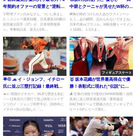
年契約オファーの背景と“逆転獲
中碧とクーニャが見せたW杯の真
得”の理由
の美しさ⚽✨
💡野球ファンのみなさん、ついに来まし
⚽胸が締めつけられたあのラストシーン
た！メジャー通算68勝、日米通算165勝の
もう…あの瞬間、忘れられないですよね。
前田健太投手（37）が、日本球界復帰
日本代表vsブラジル、W杯決勝トーナメン
へ。争奪戦の末、楽天が2年...
ト1回戦。 1-1のま...
フィギュアスケート
🌟⚾ 🧢 イ・ジョンフ、イチロー
🥇 坂本花織が世界最高得点で優
氏に並ぶ三塁打記録！最終戦
勝！表彰式に現れた“伝説”に海
で“伝説超え”なるか？ 🌟⚾
外ファン騒然
🔥📈 韓国のイチロー、MLBで歴史を刻む
⛸️ 圧巻の演技で4度目のNHK杯制覇！浅田
――12本目の三塁打で並ぶ快挙ジャイア
真央に並ぶ快挙達成大阪・東和薬品
ンツのイ・ジョンフ外野手が、2005年に
RACTABドームで開催されたフィギュアス
イチロー氏が記録した「...
ケートGPシリーズ第4...