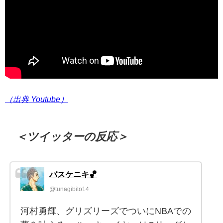
（出典 Youtube）
＜ツイッターの反応＞
バスケニキ🏀
@tunagibito14
河村勇輝、グリズリーズでついにNBAでの