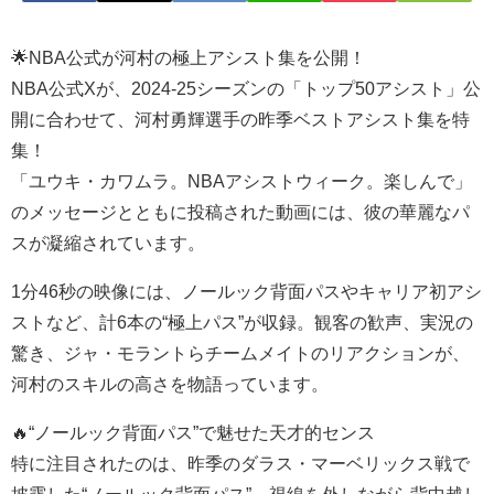
🌟NBA公式が河村の極上アシスト集を公開！
NBA公式Xが、2024-25シーズンの「トップ50アシスト」公
開に合わせて、河村勇輝選手の昨季ベストアシスト集を特
集！
「ユウキ・カワムラ。NBAアシストウィーク。楽しんで」
のメッセージとともに投稿された動画には、彼の華麗なパ
スが凝縮されています。
1分46秒の映像には、ノールック背面パスやキャリア初アシ
ストなど、計6本の“極上パス”が収録。観客の歓声、実況の
驚き、ジャ・モラントらチームメイトのリアクションが、
河村のスキルの高さを物語っています。
🔥“ノールック背面パス”で魅せた天才的センス
特に注目されたのは、昨季のダラス・マーベリックス戦で
披露した“ノールック背面パス”。視線を外しながら背中越し