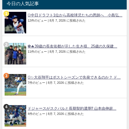
今日の人気記事
⚾中日ドラフト1位から高校球児たちの恩師へ 小島弘...
12件のビュー
|
8月 7, 2026 に投稿された
⚽🔥39歳の長友佑都が示した生き様、25歳の久保建...
11件のビュー
|
8月 7, 2026 に投稿された
⚾✨大谷翔平はポストシーズンで先発できるのか？ ド...
7件のビュー
|
8月 7, 2026 に投稿された
ドジャースがスクバルと長期契約濃厚⁉︎ 山本由伸超...
4件のビュー
|
8月 7, 2026 に投稿された