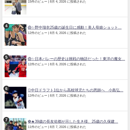
15件のビュー
|
8月 4, 2026 に投稿された
🏐✨野中瑠衣25歳の誕生日に感動！美人母娘ショット...
12件のビュー
|
8月 6, 2026 に投稿された
🏐✨日本バレーの歴史は挑戦の物語だった！東洋の魔女...
12件のビュー
|
8月 6, 2026 に投稿された
⚾中日ドラフト1位から高校球児たちの恩師へ 小島弘...
12件のビュー
|
8月 7, 2026 に投稿された
⚽🔥39歳の長友佑都が示した生き様、25歳の久保建...
11件のビュー
|
8月 7, 2026 に投稿された