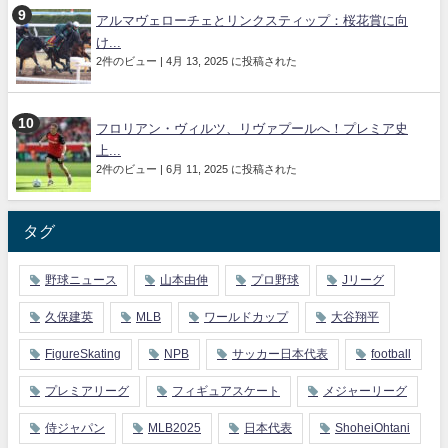
アルマヴェローチェとリンクスティップ：桜花賞に向
け...
2件のビュー
|
4月 13, 2025 に投稿された
フロリアン・ヴィルツ、リヴァプールへ！プレミア史
上...
2件のビュー
|
6月 11, 2025 に投稿された
タグ
野球ニュース
山本由伸
プロ野球
Jリーグ
久保建英
MLB
ワールドカップ
大谷翔平
FigureSkating
NPB
サッカー日本代表
football
プレミアリーグ
フィギュアスケート
メジャーリーグ
侍ジャパン
MLB2025
日本代表
ShoheiOhtani