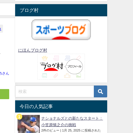
ブログ村
x
ス
にほんブログ村
めさん
今日の人気記事
ナショナルズとの新たなスタート：
小笠原慎之介の挑戦
2件のビュー
|
1月 25, 2025 に投稿された