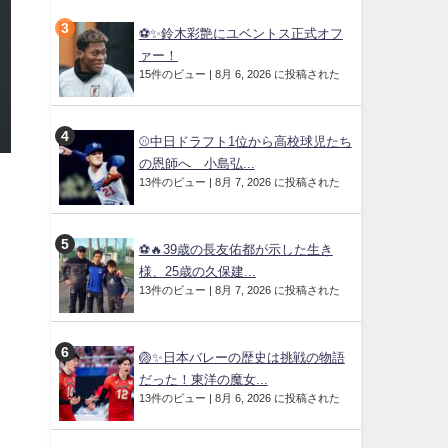
⚽✨鈴木彩艶にユベントス正式オフ
ァー！
15件のビュー
|
8月 6, 2026 に投稿された
⚾中日ドラフト1位から高校球児たち
の恩師へ 小島弘...
13件のビュー
|
8月 7, 2026 に投稿された
⚽🔥39歳の長友佑都が示した生き
様、25歳の久保建...
13件のビュー
|
8月 7, 2026 に投稿された
🏐✨日本バレーの歴史は挑戦の物語
だった！東洋の魔女...
13件のビュー
|
8月 6, 2026 に投稿された