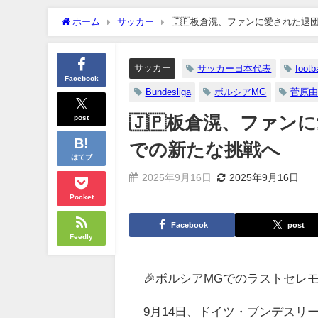
ホーム
サッカー
🇯🇵板倉滉、ファンに愛された
サッカー
サッカー日本代表
footba
Facebook
Bundesliga
ボルシアMG
菅原
post
🇯🇵板倉滉、ファ
での新たな挑戦へ
はてブ
2025年9月16日
2025年9月16日
Pocket
Facebook
post
Feedly
🎉ボルシアMGでのラストセレ
9月14日、ドイツ・ブンデスリ