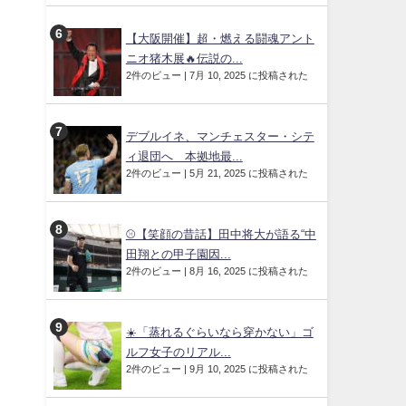
【大阪開催】超・燃える闘魂アント
ニオ猪木展🔥伝説の...
2件のビュー
|
7月 10, 2025 に投稿された
デブルイネ、マンチェスター・シテ
ィ退団へ 本拠地最...
2件のビュー
|
5月 21, 2025 に投稿された
⚾【笑顔の昔話】田中将大が語る“中
田翔との甲子園因...
2件のビュー
|
8月 16, 2025 に投稿された
☀️「蒸れるぐらいなら穿かない」ゴ
ルフ女子のリアル...
2件のビュー
|
9月 10, 2025 に投稿された