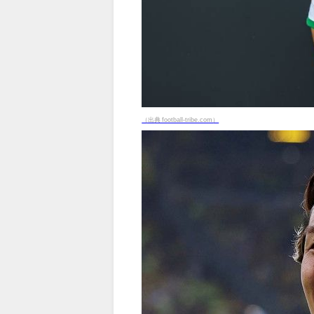
（出典 football-tribe.com）