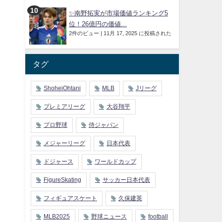
✨南野拓実が市場価値ランキング5
位！26億円の価値...
2件のビュー
|
11月 17, 2025 に投稿された
タグ
ShoheiOhtani
MLB
Jリーグ
プレミアリーグ
大谷翔平
プロ野球
侍ジャパン
メジャーリーグ
日本代表
ドジャース
ワールドカップ
FigureSkating
サッカー日本代表
フィギュアスケート
久保建英
MLB2025
野球ニュース
football