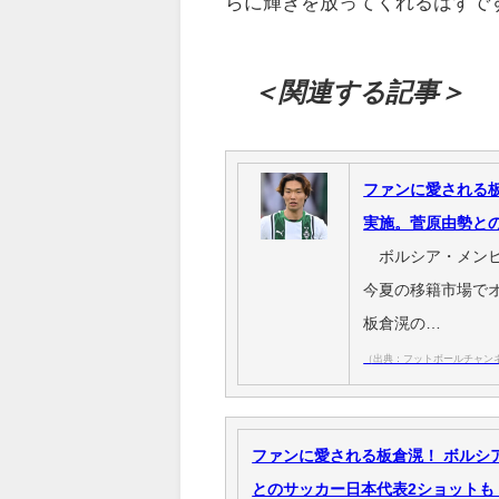
らに輝きを放ってくれるはずで
＜関連する記事＞
ファンに愛される
実施。菅原由勢と
ボルシア・メンヒ
今夏の移籍市場で
板倉滉の…
（出典：フットボールチャン
ファンに愛される板倉滉！ ボルシ
とのサッカー日本代表2ショットも 