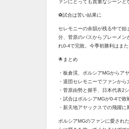
ァンにとっても貴重なシーンと
⚽試合は苦い結果に
セレモニーの余韻が残る中で始
分、菅原のパスからブレーメン
れ0-4で完敗。今季初勝利はま
🌟まとめ
・板倉滉、ボルシアMGからア
・退団セレモニーでファンから
・菅原由勢と握手、日本代表2
・試合はボルシアMGが0-4で敗
・新天地アヤックスでの飛躍に
ボルシアMGのファンに愛され