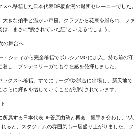
クスへ移籍した日本代表DF板倉滉の退団セレモニーでした
、大きな拍手と温かい声援。クラブから花束を贈られ、フ
姿は、まさに“愛されていた証”といえるでしょう。
て次の舞台へ
ター・シティから完全移籍でボルシアMGに加入。持ち前の守
定着し、ブンデスリーガでも存在感を発揮しました。
ヤックスへ移籍。すでにリーグ戦3試合に出場し、新天地で
でさらに輝きを増していくことが期待されています。
ット
に所属する日本代表DF菅原由勢と再会。握手を交わし、2
出されると、スタジアムの雰囲気も一層盛り上がりました。フ