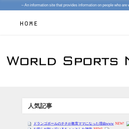
～An information site that provides information on people who are 
人気記事