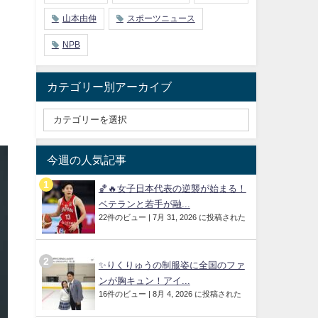
山本由伸
スポーツニュース
NPB
カテゴリー別アーカイブ
今週の人気記事
🏀🔥女子日本代表の逆襲が始まる！
ベテランと若手が融...
22件のビュー
|
7月 31, 2026 に投稿された
✨りくりゅうの制服姿に全国のファ
ンが胸キュン！アイ...
16件のビュー
|
8月 4, 2026 に投稿された