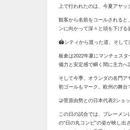
上で行われたのは、今夏アヤッ
観客から名前をコールされると
ンに向かって深々と頭を下げる
🏟️シティから渡った道、そし
板倉は2022年夏にマンチェス
備力と安定感で瞬く間に主力へ
そして今季、オランダの名門ア
初ゴールもマーク。欧州の舞台
🤝菅原由勢との日本代表2ショ
この日の試合では、ブレーメン
の“日の丸コンビ”の姿が映し