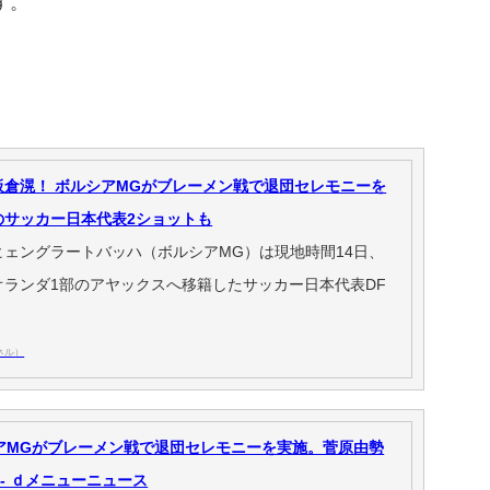
す。
板倉滉！ ボルシアMGがブレーメン戦で退団セレモニーを
のサッカー日本代表2ショットも
ェングラートバッハ（ボルシアMG）は現地時間14日、
オランダ1部のアヤックスへ移籍したサッカー日本代表DF
ネル）
アMGがブレーメン戦で退団セレモニーを実施。菅原由勢
- ｄメニューニュース