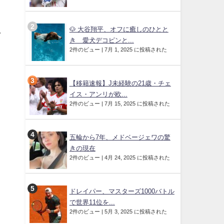
。
🐶 大谷翔平、オフに癒しのひとと
ァ
き 愛犬デコピンと...
2件のビュー
|
7月 1, 2025 に投稿された
【移籍速報】J未経験の21歳・チェ
イス・アンリが欧...
2件のビュー
|
7月 15, 2025 に投稿された
五輪から7年、メドベージェワの驚
きの現在
2件のビュー
|
4月 24, 2025 に投稿された
ドレイパー、マスターズ1000バトル
人
で世界11位を...
2件のビュー
|
5月 3, 2025 に投稿された