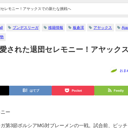
退団セレモニー！アヤックスでの新たな挑戦へ
ll
ブンデスリーガ
移籍情報
板倉滉
アヤックス
Aja
由勢
ンに愛された退団セレモニー！アヤック
おま
はてブ
Pocket
Feedly
モニー
ーガ第3節ボルシアMG対ブレーメンの一戦。試合前、ピッチ