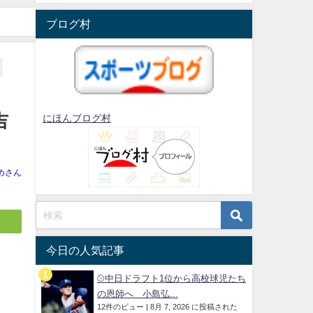
ブログ村
吉
にほんブログ村
めさん
今日の人気記事
⚾中日ドラフト1位から高校球児たち
の恩師へ 小島弘...
12件のビュー
|
8月 7, 2026 に投稿された