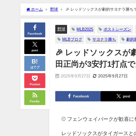
ホーム
野球
🎉 レッドソックスが劇的サヨナラ勝
野球
MLB2025
ポストシーズン
Facebook
MLBブログ
サヨナラ勝ち
劇的
post
🎉 レッドソックス
田正尚が3安打1打点
はてブ
2025年9月27日
2025年9月27日
Pocket
Facebook
post
Feedly
⚾ フェンウェイパークが歓喜に
レッドソックスがタイガースと