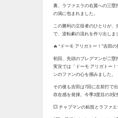
裏、ラファエラの右翼への三塁
の渦に包まれました。
この勝利の立役者のひとりが、先
で、逆転劇の流れを作り出しま
🔥 “ドーモ アリガトー！”吉
初回、先頭のブレグマンが二塁
実況では「ドーモ アリガトー
ンのファンの心を掴みました。
その後も吉田は7回に左前打で
存在感を発揮。今季3度目の3
💥 チャプマンの粘投とラファ