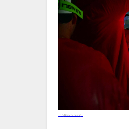
（出典 hochi.news）