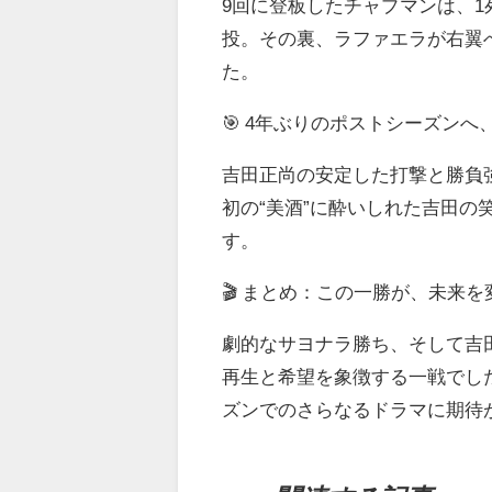
9回に登板したチャプマンは、
投。その裏、ラファエラが右翼
た。
🎯 4年ぶりのポストシーズン
吉田正尚の安定した打撃と勝負
初の“美酒”に酔いしれた吉田
す。
🎬 まとめ：この一勝が、未来
劇的なサヨナラ勝ち、そして吉
再生と希望を象徴する一戦でし
ズンでのさらなるドラマに期待