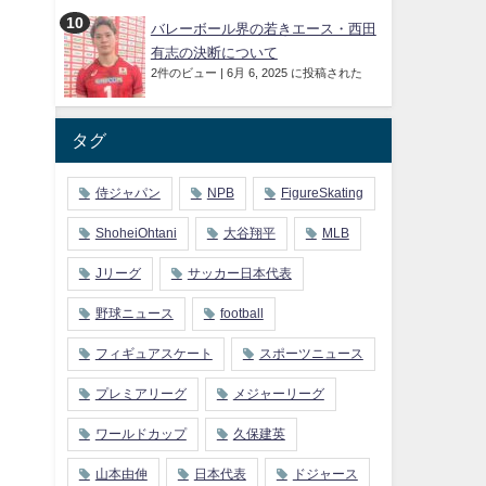
バレーボール界の若きエース・西田
有志の決断について
2件のビュー
|
6月 6, 2025 に投稿された
タグ
侍ジャパン
NPB
FigureSkating
ShoheiOhtani
大谷翔平
MLB
Jリーグ
サッカー日本代表
野球ニュース
football
フィギュアスケート
スポーツニュース
プレミアリーグ
メジャーリーグ
ワールドカップ
久保建英
山本由伸
日本代表
ドジャース