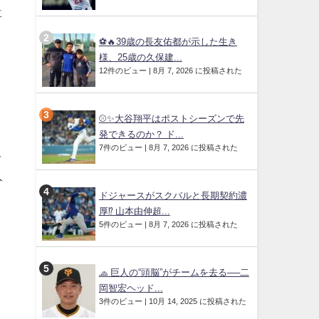
喜
⚽🔥39歳の長友佑都が示した生き
様、25歳の久保建...
12件のビュー
|
8月 7, 2026 に投稿された
⚾✨大谷翔平はポストシーズンで先
発できるのか？ ド...
7件のビュー
|
8月 7, 2026 に投稿された
オ
ト
ドジャースがスクバルと長期契約濃
厚⁉︎ 山本由伸超...
5件のビュー
|
8月 7, 2026 に投稿された
🧢 巨人の“頭脳”がチームを去る──二
岡智宏ヘッド...
3件のビュー
|
10月 14, 2025 に投稿された