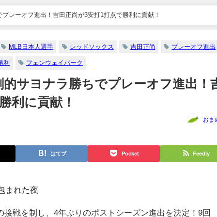
ちでプレーオフ進出！吉田正尚が3安打1打点で勝利に貢献！
MLB日本人選手
レッドソックス
吉田正尚
プレーオフ進出
勝利
フェンウェイパーク
が劇的サヨナラ勝ちでプレーオフ進出！
で勝利に貢献！
おま
はてブ
Pocket
Feedly
包まれた夜
の接戦を制し、4年ぶりのポストシーズン進出を決定！9回