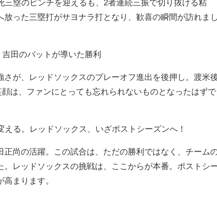
1死三塁のピンチを迎えるも、2者連続三振で切り抜ける粘
へ放った三塁打がサヨナラ打となり、歓喜の瞬間が訪れま
へ、吉田のバットが導いた勝利
強さが、レッドソックスのプレーオフ進出を後押し。渡米
の笑顔は、ファンにとっても忘れられないものとなったはずで
を変える。レッドソックス、いざポストシーズンへ！
田正尚の活躍。この試合は、ただの勝利ではなく、チーム
た。レッドソックスの挑戦は、ここからが本番。ポストシ
が高まります。