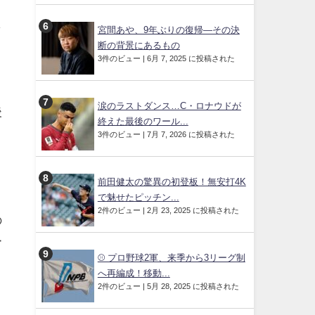
し
宮間あや、9年ぶりの復帰—その決
断の背景にあるもの
3件のビュー
|
6月 7, 2025 に投稿された
涙のラストダンス…C・ロナウドが
後
終えた最後のワール...
3件のビュー
|
7月 7, 2026 に投稿された
前田健太の驚異の初登板！無安打4K
で魅せたピッチン...
2件のビュー
|
2月 23, 2025 に投稿された
の
ー
⚾ プロ野球2軍、来季から3リーグ制
へ再編成！移動...
2件のビュー
|
5月 28, 2025 に投稿された