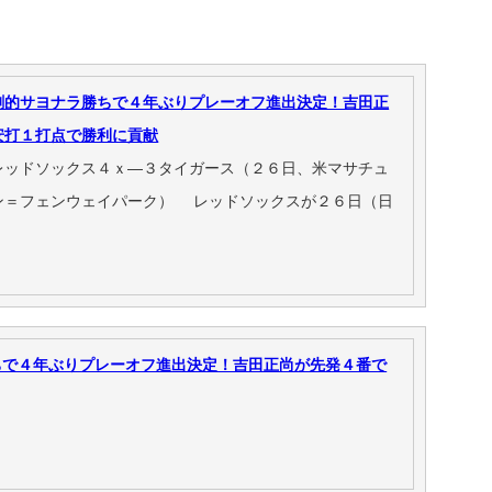
劇的サヨナラ勝ちで４年ぶりプレーオフ進出決定！吉田正
安打１打点で勝利に貢献
レッドソックス４ｘ―３タイガース（２６日、米マサチュ
ン＝フェンウェイパーク） レッドソックスが２６日（日
ちで４年ぶりプレーオフ進出決定！吉田正尚が先発４番で