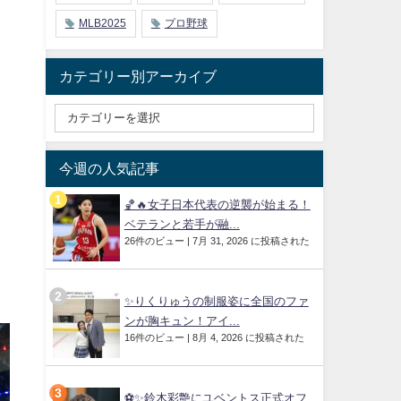
MLB2025
プロ野球
カテゴリー別アーカイブ
今週の人気記事
🏀🔥女子日本代表の逆襲が始まる！
ベテランと若手が融...
26件のビュー
|
7月 31, 2026 に投稿された
✨りくりゅうの制服姿に全国のファ
ンが胸キュン！アイ...
16件のビュー
|
8月 4, 2026 に投稿された
⚽✨鈴木彩艶にユベントス正式オフ