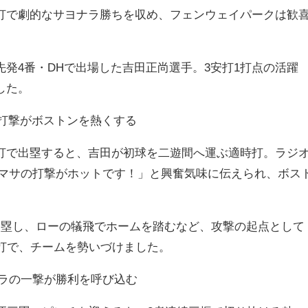
打で劇的なサヨナラ勝ちを収め、フェンウェイパークは歓
発4番・DHで出場した吉田正尚選手。3安打1打点の活躍
した。
田の打撃がボストンを熱くする
打で出塁すると、吉田が初球を二遊間へ運ぶ適時打。ラジ
！マサの打撃がホットです！」と興奮気味に伝えられ、ボス
出塁し、ローの犠飛でホームを踏むなど、攻撃の起点として
安打で、チームを勢いづけました。
エラの一撃が勝利を呼び込む