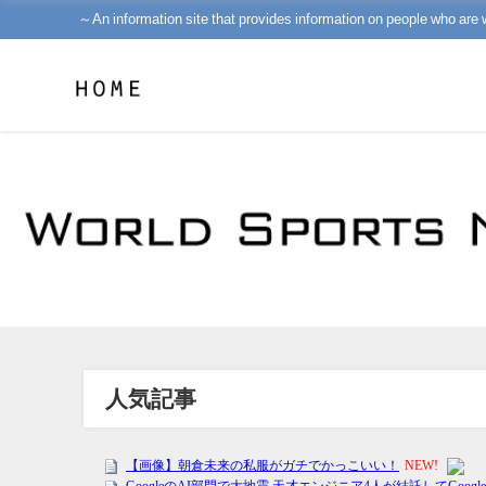
～An information site that provides information on people who are 
人気記事