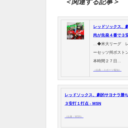
＜関連する記事＞
レッドソックス、
尚が先発４番で３
…◆米大リーグ 
ーセッツ州ボスト
本時間２７日…
（出典：スポーツ報知）
レッドソックス、劇的サヨナラ勝
３安打１打点 - MSN
（出典：MSN）