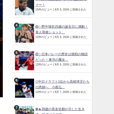
ァー！
15件のビュー
|
8月 6, 2026 に投稿された
🏐✨野中瑠衣25歳の誕生日に感動！
美人母娘ショット...
12件のビュー
|
8月 6, 2026 に投稿された
🏐✨日本バレーの歴史は挑戦の物語
だった！東洋の魔女...
12件のビュー
|
8月 6, 2026 に投稿された
⚾中日ドラフト1位から高校球児たち
の恩師へ 小島弘...
12件のビュー
|
8月 7, 2026 に投稿された
⚽🔥39歳の長友佑都が示した生き