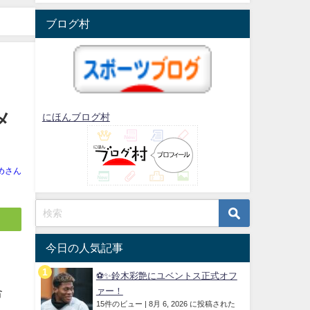
ブログ村
メ
にほんブログ村
めさん
今日の人気記事
⚽✨鈴木彩艶にユベントス正式オフ
合
ァー！
15件のビュー
|
8月 6, 2026 に投稿された