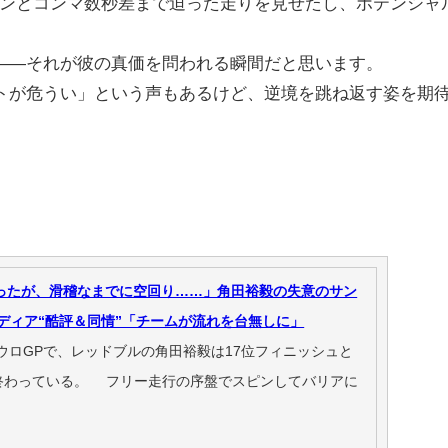
ペンとコンマ数秒差まで迫った走りを見せたし、ポテンシャ
――それが彼の真価を問われる瞬間だと思います。
トが危うい」という声もあるけど、逆境を跳ね返す姿を期
あったが、滑稽なまでに空回り……」角田裕毅の失意のサン
ディア“酷評＆同情”「チームが流れを台無しに」
ウロGPで、レッドブルの角田裕毅は17位フィニッシュと
終わっている。 フリー走行の序盤でスピンしてバリアに