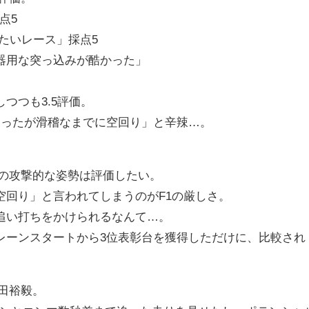
点5
忘れたいレース」採点5
「不器用な突っ込みが酷かった」
」
しつつも3.5評価。
はあったが滑稽なまでに空回り」と辛辣…。
。
田の攻撃的な姿勢は評価したい。
空回り」と言われてしまうのがF1の厳しさ。
追い打ちをかけられるなんて…。
レーンスタートから3位表彰台を獲得しただけに、比較され
角田裕毅。