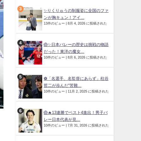
✨りくりゅうの制服姿に全国のファ
ンが胸キュン！アイ...
13件のビュー
|
8月 4, 2026 に投稿された
🏐✨日本バレーの歴史は挑戦の物語
だった！東洋の魔女...
10件のビュー
|
8月 6, 2026 に投稿された
⚽「名選手、名監督にあらず」柱谷
哲二が歩んだ“苦難...
10件のビュー
|
11月 2, 2025 に投稿された
🏐🔥13連勝でベスト4進出！男子バ
レー日本代表が見...
10件のビュー
|
7月 31, 2026 に投稿された