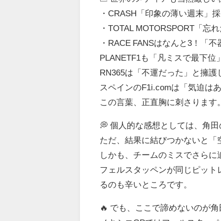
・CRASH「印象の薄い週末」採
・TOTAL MOTORSPORT「
・RACE FANSはなんと3！
PLANETF1も「凡ミスで最下位
RN365は「不運だった」と擁護
スペインのF1i.comは「気迫
この言葉、正直胸に刺さります
💭 個人的な感想としては、角
ただ、結果に結びつかないと「
しかも、チームのミスでさらに
フェルスタッペンが同じピット
るのも辛いところです。
🔥 でも、ここで諦めないのが