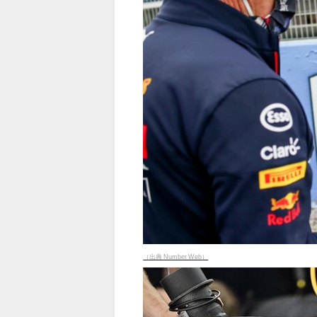
（出典 Number Web）