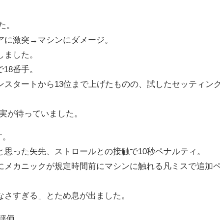
た。
アに激突→マシンにダメージ。
しました。
で18番手。
ンスタートから13位まで上げたものの、試したセッティン
現実が待っていました。
す。
と思った矢先、ストロールとの接触で10秒ペナルティ。
にメカニックが規定時間前にマシンに触れる凡ミスで追加
なさすぎる」とため息が出ました。
い評価。