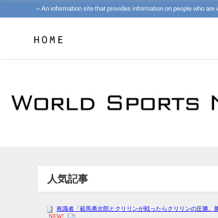
～An information site that provides information on people who are 
人気記事