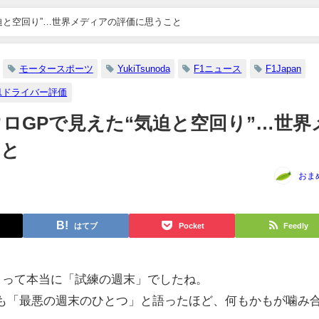
気迫と空回り”…世界メディアの評価に思うこと
モータースポーツ
YukiTsunoda
F1ニュース
F1Japan
1ドライバー評価
ウロGPで見えた“気迫と空回り”…世界
こと
おま
はてブ
Pocket
Feedly
にとって本当に「試練の週末」でしたね。
人も「最悪の週末のひとつ」と語ったほど、何もかもが噛み