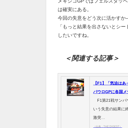
メキシコGPではフェルスタッ
は確実にある。
今回の失意をどう次に活かすか
「もっと結果を出さないとシー
したいですね。
＜関連する記事＞
【F1】「気迫は
パウロGPに各国メ
F1第21戦サンパ
いう失意の結果に
激突…
（出典：THE DIGEST）