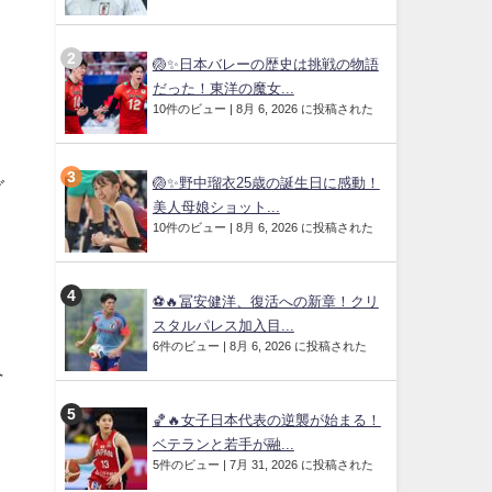
🏐✨日本バレーの歴史は挑戦の物語
だった！東洋の魔女...
10件のビュー
|
8月 6, 2026 に投稿された
🏐✨野中瑠衣25歳の誕生日に感動！
グ
美人母娘ショット...
10件のビュー
|
8月 6, 2026 に投稿された
⚽🔥冨安健洋、復活への新章！クリ
スタルパレス加入目...
6件のビュー
|
8月 6, 2026 に投稿された
ペ
🏀🔥女子日本代表の逆襲が始まる！
ベテランと若手が融...
5件のビュー
|
7月 31, 2026 に投稿された