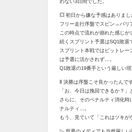
わない3日間でした。
💥 初日から嫌な予感はありまし
フリー走行序盤でスピン→バリ
この時点で流れが崩れた感じが
続くスプリント予選はSQ1敗退
スプリント本戦ではピットレー
は予選に活かされず…。
Q1敗退の19番手という厳しい
🚦 決勝は序盤こそ良かったんで
「お、今日は挽回できるか？」
さらに、そのペナルティ消化時
ナルティ…。
もう、見ていて「これはツキが
📉 世界のメディアも当然厳し