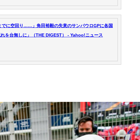
までに空回り……」角田裕毅の失意のサンパウロGPに各国
台無しに」（THE DIGEST） - Yahoo!ニュース