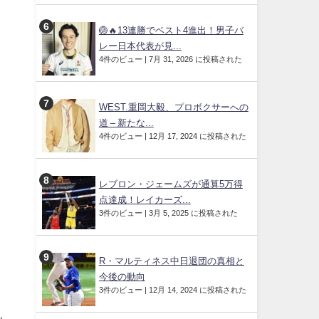
🏐🔥13連勝でベスト4進出！男子バ
レー日本代表が見...
4件のビュー
|
7月 31, 2026 に投稿された
WEST.重岡大毅、プロボクサーへの
道 – 新たな...
4件のビュー
|
12月 17, 2024 に投稿された
レブロン・ジェームズが通算5万得
点達成！レイカーズ...
3件のビュー
|
3月 5, 2025 に投稿された
R・マルティネス中日退団の真相と
今後の動向
3件のビュー
|
12月 14, 2024 に投稿された