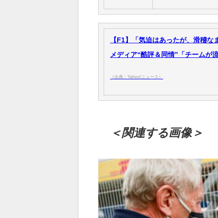
【F1】「気迫はあったが、滑稽な
メディア“酷評＆同情”「チームが流れを
（出典：Yahoo!ニュース）
＜関連する画像＞