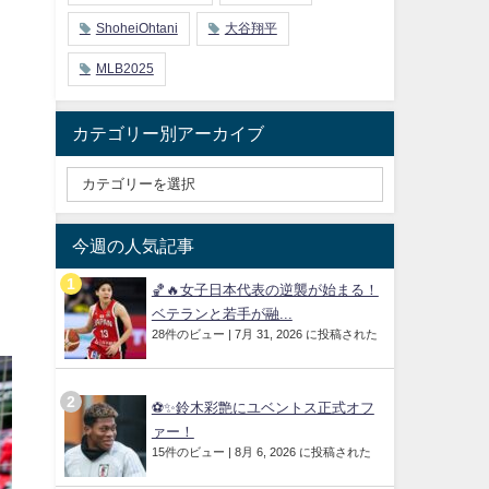
ShoheiOhtani
大谷翔平
MLB2025
カテゴリー別アーカイブ
今週の人気記事
🏀🔥女子日本代表の逆襲が始まる！
ベテランと若手が融...
28件のビュー
|
7月 31, 2026 に投稿された
⚽✨鈴木彩艶にユベントス正式オフ
ァー！
15件のビュー
|
8月 6, 2026 に投稿された