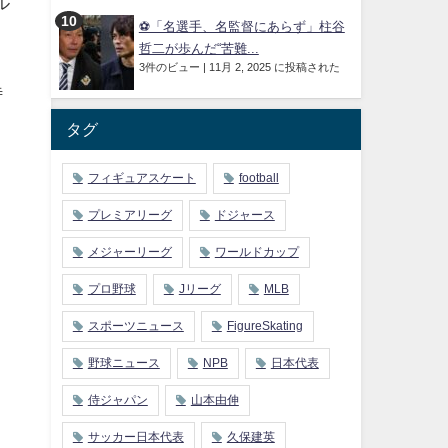
ル
⚽「名選手、名監督にあらず」柱谷
哲二が歩んだ“苦難...
3件のビュー
|
11月 2, 2025 に投稿された
待
タグ
フィギュアスケート
football
プレミアリーグ
ドジャース
メジャーリーグ
ワールドカップ
プロ野球
Jリーグ
MLB
スポーツニュース
FigureSkating
野球ニュース
NPB
日本代表
侍ジャパン
山本由伸
サッカー日本代表
久保建英