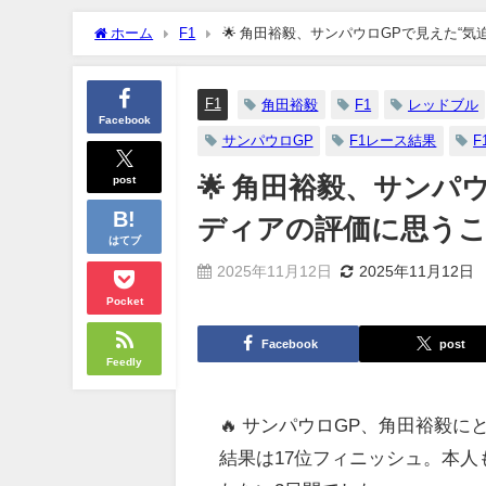
ホーム
F1
🌟 角田裕毅、サンパウロGPで見えた“
F1
角田裕毅
F1
レッドブル
Facebook
サンパウロGP
F1レース結果
F
post
🌟 角田裕毅、サンパ
ディアの評価に思う
はてブ
2025年11月12日
2025年11月12日
Pocket
Facebook
post
Feedly
🔥 サンパウロGP、角田裕毅
結果は17位フィニッシュ。本