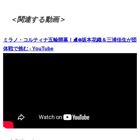
＜関連する動画＞
ミラノ・コルティナ五輪開幕！⛸️❄️坂本花織＆三浦佳生が団
体戦で挑む - YouTube