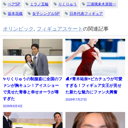
ペアSP
ミラノ五輪
りくりゅう
三浦璃来木原龍一
坂本花織
女子シングルSP
日本代表フィギュア
オリンピック
,
フィギュアスケート
の関連記事
✨りくりゅうの制服姿に全国のフ
⛸️⚡青木祐奈×ピカチュウが可愛
ァンが胸キュン！アイスショー
すぎる！フィギュア女王が見せ
で見せた青春と幸せオーラが尊
た新たな魅力にファン大興奮
すぎた
2026年7月27日
2026年8月4日