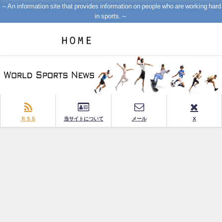
～An information site that provides information on people who are working hard
in sports.～
ＲＳＳ
当サイトについて
メール
X