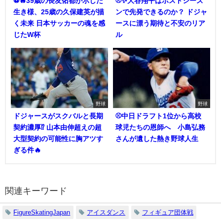
⚽🔥39歳の長友佑都が示した
⚾✨大谷翔平はポストシーズ
生き様、25歳の久保建英が描
ンで先発できるのか？ ドジャ
く未来 日本サッカーの魂を感
ースに漂う期待と不安のリア
じたW杯
ル
野球
野球
ドジャースがスクバルと長期
⚾中日ドラフト1位から高校
契約濃厚⁉︎ 山本由伸超えの超
球児たちの恩師へ 小島弘務
大型契約の可能性に胸アツす
さんが遺した熱き野球人生
ぎる件🔥
関連キーワード
FigureSkatingJapan
アイスダンス
フィギュア団体戦