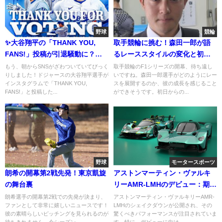
野球
競輪
✨大谷翔平の「THANK YOU,
取手競輪に挑む！森田一郎が語
FANS!」投稿が引退騒動に？そ
るレーススタイルの変化と初優
の真相とWBC出場表明の裏側
出への意気込み
もう、朝からSNSがざわついていてびっく
取手競輪のF1シリーズの開幕、待ち遠し
りしました！ドジャースの大谷翔平選手が
いですね。森田一郎選手がどのようにレー
インスタグラムで「THANK YOU,
スを展開するのか、彼の成長を感じること
FANS!」と投稿した...
ができそうです。初日からの...
野球
モータースポーツ
朗希の開幕第2戦先発！東京凱旋
アストンマーティン・ヴァルキ
の舞台裏
リーAMR-LMHのデビュー：期待
されるパフォーマンスとは
朗希選手の開幕第2戦での先発が決まり、
アストンマーティン・ヴァルキリーAMR-
ファンとして非常に嬉しいニュースです！
LMHのシェイクダウンが公開され、その
彼の素晴らしいピッチングを見られるのが
驚くべきパフォーマンスが注目されていま