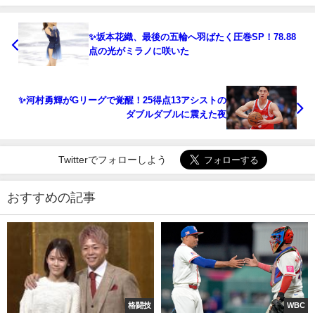
✨坂本花織、最後の五輪へ羽ばたく圧巻SP！78.88
点の光がミラノに咲いた
✨河村勇輝がGリーグで覚醒！25得点13アシストの
ダブルダブルに震えた夜
Twitterでフォローしよう
おすすめの記事
格闘技
WBC