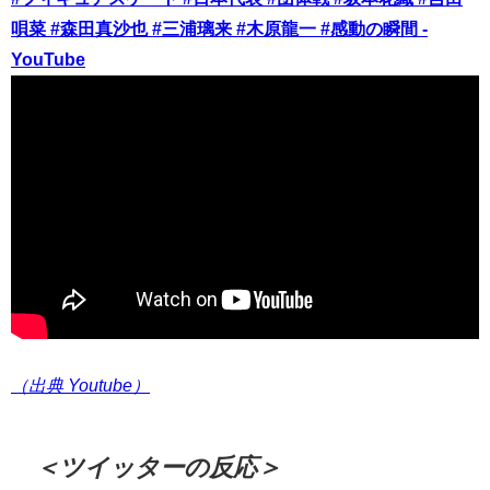
唄菜 #森田真沙也 #三浦璃来 #木原龍一 #感動の瞬間 -
YouTube
（出典 Youtube）
＜ツイッターの反応＞