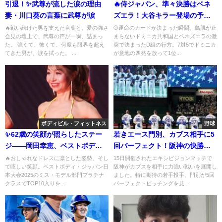
引退！✨武尊が流した涙の理由
🔥侍ジャパン、準々決勝はベネ
妻・川口葵の言葉に武尊が涙
ズエラ！大谷キラー登場の予感
に胸が高鳴る夜
🔥戦い続けた男を支えた言葉と、愛の強さ
⚾運命のカードが決まった瞬間、鳥肌が止
会見の壇上で、武尊の声が一瞬、詰まっ
まらないドミニカ共和国とベネズエラの激
た。 強くて、怖くて、何度も限界を超え
突で決まったD組の行方。7対5でドミニカ
てきた男が、涙を拭った。 ...
が意地の四発を放って1位...
ボディビル・フィットネス
野球
✨62歳の笑顔が照らしたステー
若きエース門別、カブス相手に5
ジ――岡田幸恵、ベストボデ
回パーフェクト！阪神の快勝劇
ィ・ジャパン日本大会2025で
を振り返る
🔥おしゃれなドレスに凛とした姿勢、そし
15日開催されたエキシビジョンマッチで
て眩しい笑顔。ベストボディ・ジャパン日
阪神がカブスを相手に力強い戦いを展開し
TOP10に刻んだ“生きる力”
本大会2025のミス・モデル部門プラチナ
ました。特に期待の若手投手、門別が5回
クラスでTOP10入りを...
パーフェクトピッチングを見...