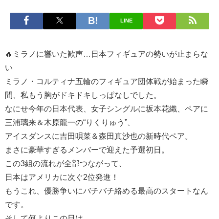
LINE
🔥ミラノに響いた歓声…日本フィギュアの勢いが止まらな
い
ミラノ・コルティナ五輪のフィギュア団体戦が始まった瞬
間、私もう胸がドキドキしっぱなしでした。
なにせ今年の日本代表、女子シングルに坂本花織、ペアに
三浦璃来＆木原龍一の“りくりゅう”、
アイスダンスに吉田唄菜＆森田真沙也の新時代ペア。
まさに豪華すぎるメンバーで迎えた予選初日。
この3組の流れが全部つながって、
日本はアメリカに次ぐ2位発進！
もうこれ、優勝争いにバチバチ絡める最高のスタートなん
です。
そして何よりこの日は、