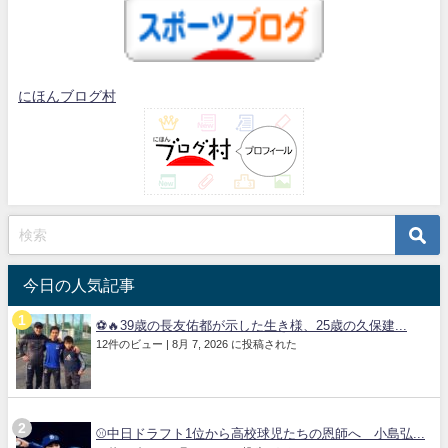
にほんブログ村
今日の人気記事
⚽🔥39歳の長友佑都が示した生き様、25歳の久保建...
12件のビュー
|
8月 7, 2026 に投稿された
⚾中日ドラフト1位から高校球児たちの恩師へ 小島弘...