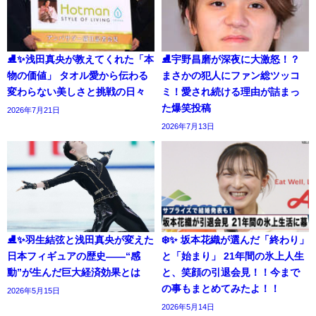
⛸️✨浅田真央が教えてくれた「本
⛸️宇野昌磨が深夜に大激怒！？
物の価値」 タオル愛から伝わる
まさかの犯人にファン総ツッコ
変わらない美しさと挑戦の日々
ミ！愛され続ける理由が詰まっ
た爆笑投稿
2026年7月21日
2026年7月13日
⛸️✨羽生結弦と浅田真央が変えた
❄️✨ 坂本花織が選んだ「終わり」
日本フィギュアの歴史――“感
と「始まり」 21年間の氷上人生
動”が生んだ巨大経済効果とは
と、笑顔の引退会見！！今まで
の事もまとめてみたよ！！
2026年5月15日
2026年5月14日