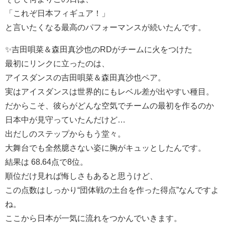
「これぞ日本フィギュア！」
と言いたくなる最高のパフォーマンスが続いたんです。
✨吉田唄菜＆森田真沙也のRDがチームに火をつけた
最初にリンクに立ったのは、
アイスダンスの吉田唄菜＆森田真沙也ペア。
実はアイスダンスは世界的にもレベル差が出やすい種目。
だからこそ、彼らがどんな空気でチームの最初を作るのか
日本中が見守っていたんだけど…
出だしのステップからもう堂々。
大舞台でも全然臆さない姿に胸がキュッとしたんです。
結果は 68.64点で8位。
順位だけ見れば悔しさもあると思うけど、
この点数はしっかり“団体戦の土台を作った得点”なんですよ
ね。
ここから日本が一気に流れをつかんでいきます。