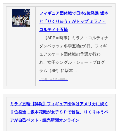
フィギュア団体戦で日本2位発進 坂本
と「りくりゅう」がトップ ミラノ・
コルティナ五輪
…【AFP＝時事】ミラノ・コルティナ
ダンペッツォ冬季五輪は6日、フィギ
ュアスケート団体戦の予選が行わ
れ、女子シングル・ショートプログ
ラム（SP）に坂本…
（出典：ＡＦＰ＝時事）
ミラノ五輪【詳報】フィギュア団体はアメリカに続く
２位発進…坂本花織が女子ＳＰで首位、りくりゅうペ
アが自己ベスト - 読売新聞オンライン