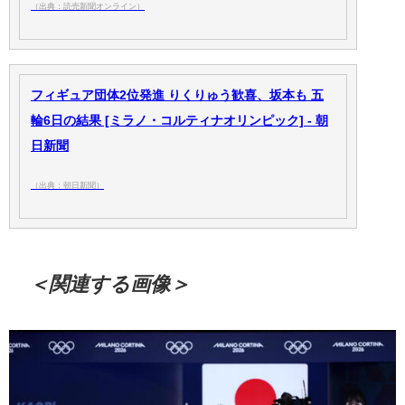
（出典：読売新聞オンライン）
フィギュア団体2位発進 りくりゅう歓喜、坂本も 五
輪6日の結果 [ミラノ・コルティナオリンピック] - 朝
日新聞
（出典：朝日新聞）
＜関連する画像＞