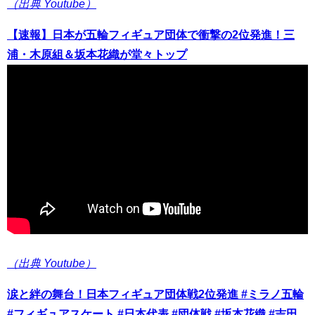
（出典 Youtube）
【速報】日本が五輪フィギュア団体で衝撃の2位発進！三
浦・木原組＆坂本花織が堂々トップ
（出典 Youtube）
涙と絆の舞台！日本フィギュア団体戦2位発進 #ミラノ五輪
#フィギュアスケート #日本代表 #団体戦 #坂本花織 #吉田