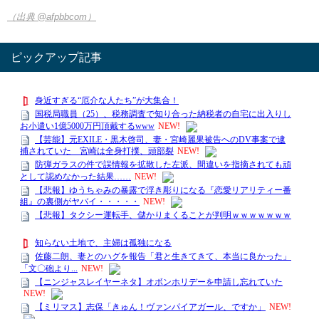
（出典 @afpbbcom）
ピックアップ記事