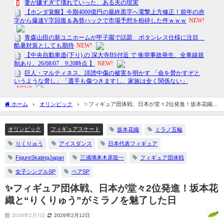
ホーム
オリンピック
✨フィギュア団体戦、日本が堂々2位発進！坂本花織
と“りくりゅう”がミラノを魅了した日
オリンピック
フィギュアスケート
坂本花織
ミラノ五輪
りくりゅう
アイスダンス
日本代表フィギュア
FigureSkatingJapan
三浦璃来木原龍一
フィギュア団体戦
女子シングルSP
ペアSP
✨フィギュア団体戦、日本が堂々2位発進！坂本花
織と“りくりゅう”がミラノを魅了した日
2026年2月7日
2026年2月12日