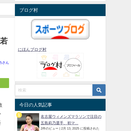
ブログ村
若
にほんブログ村
めさん
救
今日の人気記事
か
名古屋ウィメンズマラソンで注目の
盛
五島莉乃選手、初マ...
2件のビュー
|
2月 13, 2025 に投稿された