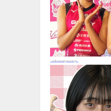
（出典 newsdig.ismcdn.jp）