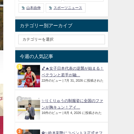
山本由伸
スポーツニュース
カテゴリー別アーカイブ
今週の人気記事
🏀🔥女子日本代表の逆襲が始まる！
ベテランと若手が融...
22件のビュー
|
7月 31, 2026 に投稿された
✨りくりゅうの制服姿に全国のファ
ンが胸キュン！アイ...
16件のビュー
|
8月 4, 2026 に投稿された
⚽✨鈴木彩艶にユベントス正式オフ