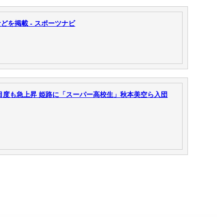
を掲載 - スポーツナビ
目度も急上昇 姫路に「スーパー高校生」秋本美空ら入団