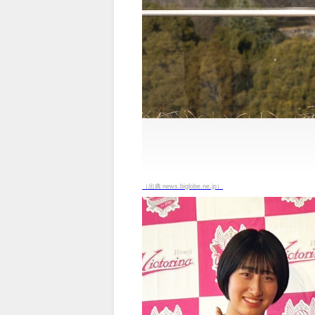
（出典 news.biglobe.ne.jp）