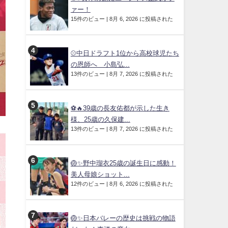
ァー！
15件のビュー
|
8月 6, 2026 に投稿された
⚾中日ドラフト1位から高校球児たち
の恩師へ 小島弘...
13件のビュー
|
8月 7, 2026 に投稿された
⚽🔥39歳の長友佑都が示した生き
様、25歳の久保建...
13件のビュー
|
8月 7, 2026 に投稿された
🏐✨野中瑠衣25歳の誕生日に感動！
美人母娘ショット...
12件のビュー
|
8月 6, 2026 に投稿された
🏐✨日本バレーの歴史は挑戦の物語