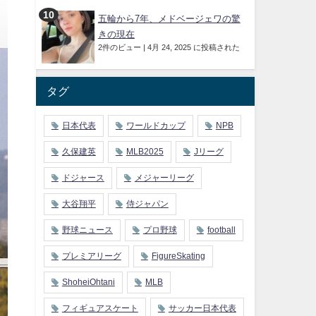
五輪から7年、メドベージェワの驚
きの現在
2件のビュー
|
4月 24, 2025 に投稿された
タグ
日本代表
ワールドカップ
NPB
久保建英
MLB2025
Jリーグ
ドジャース
メジャーリーグ
大谷翔平
侍ジャパン
野球ニュース
プロ野球
football
プレミアリーグ
FigureSkating
ShoheiOhtani
MLB
フィギュアスケート
サッカー日本代表