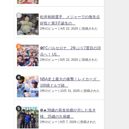
松井裕樹選手、メジャーでの無失点
好投と第3子誕生の...
2件のビュー
|
4月 22, 2025 に投稿された
⚽️FCバルセロナ、2年ぶり7度目の頂
点へ！ U1...
2件のビュー
|
8月 22, 2025 に投稿された
NBA史上最大の衝撃！レイカーズ、
100億ドルで経...
2件のビュー
|
10月 31, 2025 に投稿された
⚽🔥39歳の長友佑都が示した生き
様、25歳の久保建...
2件のビュー
|
8月 7, 2026 に投稿された