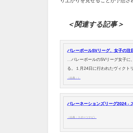
り上がりを見せることが予想さ
＜関連する記事＞
バレーボールSVリーグ、女子の注
…バレーボールのSVリーグ女子に
る。１月24日に行われたヴィクト
（出典：）
バレーネーションズリーグ2024 -
（出典：スポーツナビ）