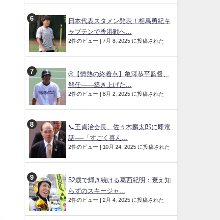
日本代表スタメン発表！相馬勇紀キ
ャプテンで香港戦へ...
2件のビュー
|
7月 8, 2025 に投稿された
⚾【情熱の終着点】亀澤恭平監督、
解任――築き上げた...
2件のビュー
|
8月 2, 2025 に投稿された
📞王貞治会長、佐々木麟太郎に即電
話──「すごく喜ん...
2件のビュー
|
10月 24, 2025 に投稿された
52歳で輝き続ける葛西紀明：衰え知
らずのスキージャ...
2件のビュー
|
2月 4, 2025 に投稿された