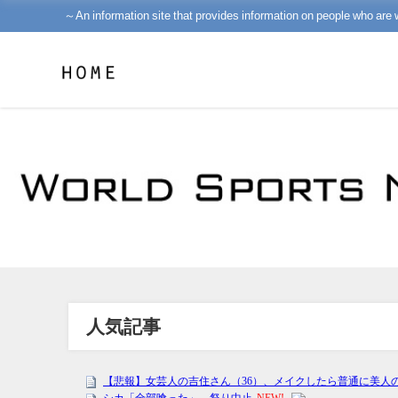
～An information site that provides information on people who are 
人気記事