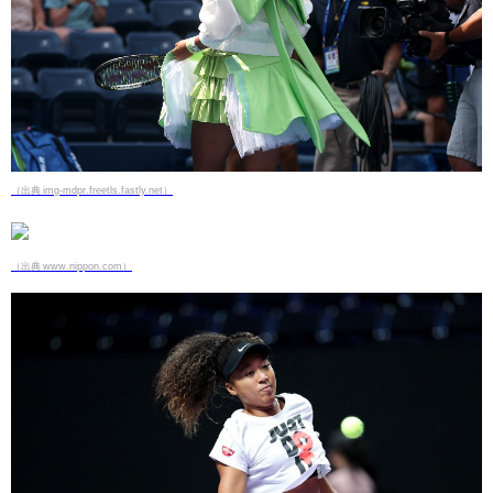
（出典 img-mdpr.freetls.fastly.net）
（出典 www.nippon.com）