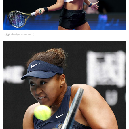
（出典 thedigestweb.com）