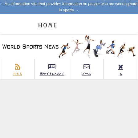
～An information site that provides information on people who are working hard
in sports.～
ＲＳＳ
当サイトについて
メール
X