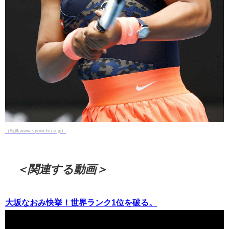
（出典 www.sponichi.co.jp）
＜関連する動画＞
大坂なおみ快挙！世界ランク1位を破る。