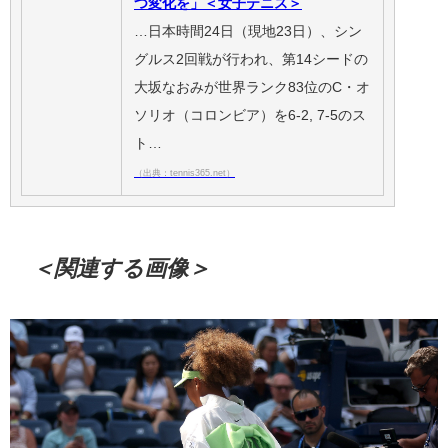
つ変化を」＜女子テニス＞
…日本時間24日（現地23日）、シン
グルス2回戦が行われ、第14シードの
大坂なおみが世界ランク83位のC・オ
ソリオ（コロンビア）を6-2, 7-5のス
ト…
（出典：tennis365.net）
＜関連する画像＞