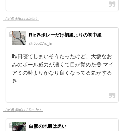
（出典 @tennis365）
Rie🎾ボレーだけ初級よりの初中級
@r0op27rc_hr
昨日寝てしまいそうだったけど、大坂なお
みのボール威力が凄くて目が覚めた😳 マイ
アミの時よりかなり良くなってる気がする
🎾
（出典 @r0op27rc_hr）
白熊の地肌は黒い