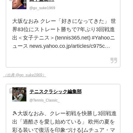
@go_suke1969
大坂なおみ クレー「好きになってきた」 世
界83位にストレート勝ちで7年ぶり3回戦進
出＜女子テニス＞(tennis365.net) #Yahooニ
ュース news.yahoo.co.jp/articles/c975c…
（出典 @go_suke1969）
テニスクラシック編集部
@Tennis_Classic_
🎾大坂なおみ、クレー初戦を快勝し3回戦進
出「過酷さを愛し始めている」 欧州の夏を
彩る装いで復活を印象づける[ムチュア・マ