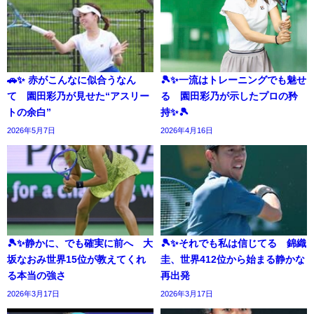
🚗✨ 赤がこんなに似合うなん
🎾✨一流はトレーニングでも魅せ
て 園田彩乃が見せた“アスリー
る 園田彩乃が示したプロの矜
トの余白”
持✨🎾
2026年5月7日
2026年4月16日
🎾✨静かに、でも確実に前へ 大
🎾✨それでも私は信じてる 錦織
坂なおみ世界15位が教えてくれ
圭、世界412位から始まる静かな
る本当の強さ
再出発
2026年3月17日
2026年3月17日