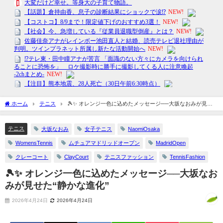
ホーム
テニス
🎾✨ オレンジ一色に込めたメッセージ──大坂なおみが見せ
た“静かな進化”
テニス
大坂なおみ
女子テニス
NaomiOsaka
WomensTennis
ムチュアマドリッドオープン
MadridOpen
クレーコート
ClayCourt
テニスファッション
TennisFashion
🎾✨ オレンジ一色に込めたメッセージ──大坂なお
みが見せた“静かな進化”
2026年4月24日
2026年4月24日