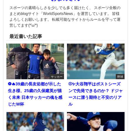
スポーツの素晴らしさを少しでも多く届けたく、 スポーツ全般の
まとめblogサイト「WorldSportsNews」を運営しています。 皆様
よろしくお願いします。 転載可能なサイトからルールを守って運
営してます(*'ω'*)
最近書いた記事
サッカー
野球
⚽🔥39歳の長友佑都が示した
⚾✨大谷翔平はポストシーズ
生き様、25歳の久保建英が描
ンで先発できるのか？ ドジャ
く未来 日本サッカーの魂を感
ースに漂う期待と不安のリア
じたW杯
ル