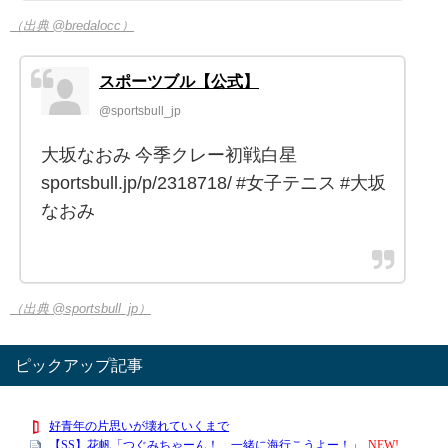
（出典 @bredalocc）
スポーツブル【公式】
@sportsbull_jp
大坂なおみ 今季クレー初戦白星
sportsbull.jp/p/2318718/ #女子テニス #大坂
なおみ
（出典 @sportsbull_jp）
ピックアップ記事