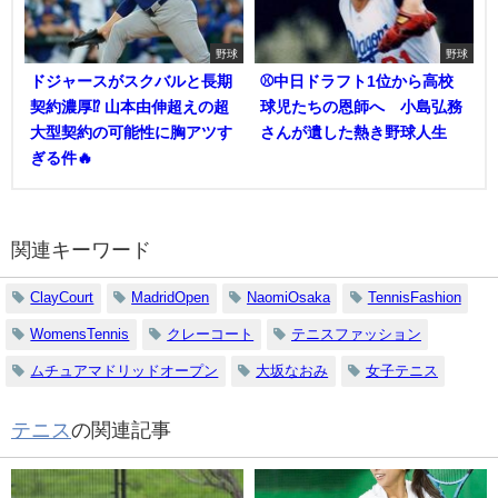
野球
野球
ドジャースがスクバルと長期
⚾中日ドラフト1位から高校
契約濃厚⁉︎ 山本由伸超えの超
球児たちの恩師へ 小島弘務
大型契約の可能性に胸アツす
さんが遺した熱き野球人生
ぎる件🔥
関連キーワード
ClayCourt
MadridOpen
NaomiOsaka
TennisFashion
WomensTennis
クレーコート
テニスファッション
ムチュアマドリッドオープン
大坂なおみ
女子テニス
テニス
の関連記事