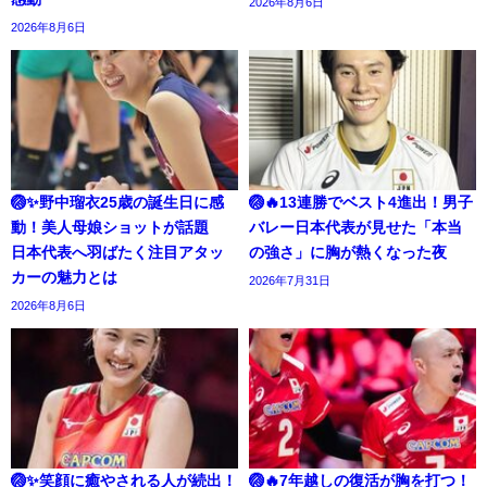
2026年8月6日
2026年8月6日
🏐✨野中瑠衣25歳の誕生日に感
🏐🔥13連勝でベスト4進出！男子
動！美人母娘ショットが話題
バレー日本代表が見せた「本当
日本代表へ羽ばたく注目アタッ
の強さ」に胸が熱くなった夜
カーの魅力とは
2026年7月31日
2026年8月6日
🏐✨笑顔に癒やされる人が続出！
🏐🔥7年越しの復活が胸を打つ！