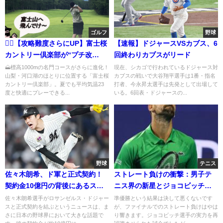
ゴルフ
野球
🏌️‍♂️【攻略難度さらにUP】富士桜
【速報】ドジャースVSカブス、6
カントリー倶楽部が“プチ改
回終わりカブスがリード
造”でモンスター化！グリーン＆
🗻標高1000mの名門コースがさらに進化！
現在、シカゴで行われているドジャース対
山梨・河口湖のほとりに位置する「富士桜
カブスの戦いで大谷翔平選手は1番・指名
上がり3ホールが鬼ムズ！
カントリー倶楽部」。夏でも平均気温23
打者、今永昇太選手は先発として出場して
度と快適にプレーできる...
いる。6回表・ドジャースの...
野球
テニス
佐々木朗希、ド軍と正式契約！
ストレート負けの衝撃：男子テ
契約金10億円の背後にあるスト
ニス界の新星とジョコビッチの
ーリー
戦い
佐々木朗希選手がロサンゼルス・ドジャー
準優勝という結果は決して悪くないです
スと正式契約を結ぶというニュースは、ま
が、ファイナルでのストレート負けはやは
さに日本の野球界において大きな話題で
り響きます。ジョコビッチ選手の実力を再