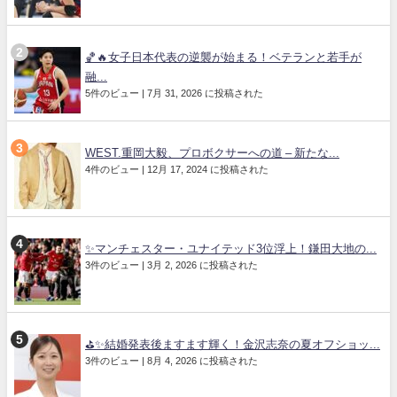
🏀🔥女子日本代表の逆襲が始まる！ベテランと若手が
融...
5件のビュー
|
7月 31, 2026 に投稿された
WEST.重岡大毅、プロボクサーへの道 – 新たな...
4件のビュー
|
12月 17, 2024 に投稿された
✨マンチェスター・ユナイテッド3位浮上！鎌田大地の...
3件のビュー
|
3月 2, 2026 に投稿された
⛳✨結婚発表後ますます輝く！金沢志奈の夏オフショッ...
3件のビュー
|
8月 4, 2026 に投稿された