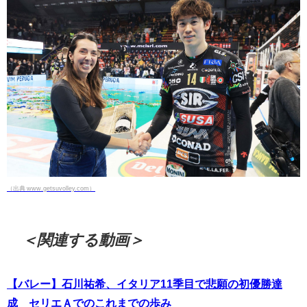
（出典 www.getsuvolley.com）
＜関連する動画＞
【バレー】石川祐希、イタリア11季目で悲願の初優勝達
成 セリエＡでのこれまでの歩み