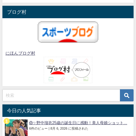
ブログ村
にほんブログ村
今日の人気記事
🏐✨野中瑠衣25歳の誕生日に感動！美人母娘ショット...
6件のビュー
|
8月 6, 2026 に投稿された