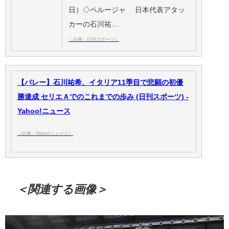
日）◇ペルージャ 日本代表アタッ
カーの石川祐…
（出典：日刊スポーツ）
【バレー】石川祐希、イタリア11季目で悲願の初優
勝達成 セリエＡでのこれまでの歩み (日刊スポーツ) -
Yahoo!ニュース
（出典：Yahoo!ニュース）
＜関連する画像＞