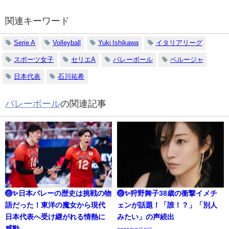
関連キーワード
Serie A
Volleyball
Yuki Ishikawa
イタリアリーグ
スポーツ女子
セリエA
バレーボール
ペルージャ
日本代表
石川祐希
バレーボール
の関連記事
🏐✨日本バレーの歴史は挑戦の物
🏐✨狩野舞子38歳の衝撃イメチ
語だった！東洋の魔女から現代
ェンが話題！「誰！？」「別人
日本代表へ受け継がれる情熱に
みたい」の声続出
感動