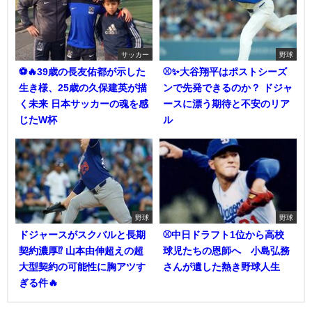
サッカー
野球
⚽🔥39歳の長友佑都が示した
⚾✨大谷翔平はポストシーズ
生き様、25歳の久保建英が描
ンで先発できるのか？ ドジャ
く未来 日本サッカーの魂を感
ースに漂う期待と不安のリア
じたW杯
ル
野球
野球
ドジャースがスクバルと長期
⚾中日ドラフト1位から高校
契約濃厚⁉︎ 山本由伸超えの超
球児たちの恩師へ 小島弘務
大型契約の可能性に胸アツす
さんが遺した熱き野球人生
ぎる件🔥