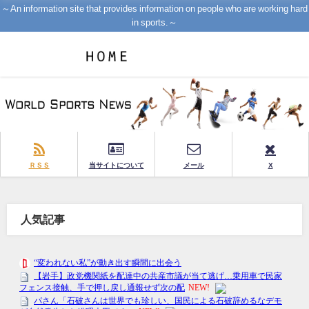
～An information site that provides information on people who are working hard
in sports.～
ＲＳＳ
当サイトについて
メール
X
人気記事