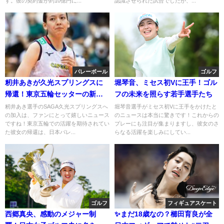
す。彼の契約金が約10億円に...
認識させられた試合でしたが、...
バレーボール
ゴルフ
籾井あきが久光スプリングスに
堀琴音、ミセス初Vに王手！ゴル
帰還！東京五輪セッターの新た
フの未来を照らす若手選手たち
な挑戦
籾井あき選手のSAGA久光スプリングスへ
堀琴音選手がミセス初Vに王手をかけたと
の加入は、ファンにとって嬉しいニュース
のニュースは本当に驚きです！これからの
ですね！東京五輪での活躍を期待されてい
プレーにも注目が集まりますし、彼女のさ
た彼女の帰還は、日本バレ...
らなる活躍を楽しみにしてい...
ゴルフ
フィギュアスケート
西郷真央、感動のメジャー制
✨まだ18歳なの？櫛田育良が全