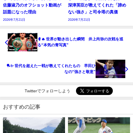
佐藤淑乃のオフショット動画が
深津英臣が教えてくれた「諦め
話題になった理由
ない強さ」と司令塔の真価
2026年7月21日
2026年7月21日
🥊🔥 世界が動き出した瞬間 井上尚弥の次戦を巡
る“本気の青写真”
🏓✨ 世代を超えた一戦が教えてくれたもの 早田ひ
なの“強さと敬意”
Twitterでフォローしよう
おすすめの記事