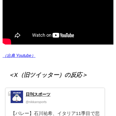
（出典 Youtube）
＜X（旧ツイッター）の反応＞
日刊スポーツ
@nikkansports
【バレー】石川祐希、イタリア11季目で悲