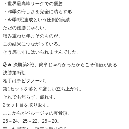
・世界最高峰リーグでの優勝
・昨季の悔しさを完全に晴らす形
・今季3冠達成という圧倒的実績
ただの優勝じゃない。
積み重ねた年月そのものが、
この結果につながっている。
そう感じずにはいられませんでした。
🏐🔥 決勝第3戦、簡単じゃなかったからこそ価値がある
決勝第3戦。
相手はチビタノーバ。
第1セットを落とす厳しい立ち上がり。
それでも焦らず、崩れず、
2セット目を取り返す。
ここからがペルージャの真骨頂。
26－24、25－22、25－20。
競った局面を、確実に取り切る。