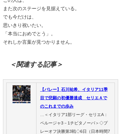
また次のステージを見据えている。
でも今だけは、
思いきり祝いたい。
「本当におめでとう」。
それしか言葉が見つかりません。
＜関連する記事＞
【バレー】石川祐希、イタリア11季
目で悲願の初優勝達成 セリエＡで
のこれまでの歩み
…＜イタリア1部リーグ・セリエA：
ペルージャ3－1チビタノーバ＞◇プ
レーオフ決勝第3戦◇6日（日本時間7