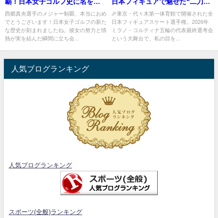
覇！日本女子ゴルフ史に名を刻
日本フィギュアで魅せた“二刀流
んだ瞬間
の衝撃”
西郷真央選手のメジャー制覇、本当におめ
🎉東京・代々木第一体育館で開催された全
でとうございます！日本女子ゴルフの新た
日本フィギュアスケート選手権。2026年
な歴史が刻まれましたね。彼女の努力と情
ミラノ・コルティナ五輪の代表最終選考会
熱が実を結んだ瞬間に立ち会...
という大舞台で、私の目を...
人気ブログランキング
人気ブログランキング
スポーツ(全般)ランキング