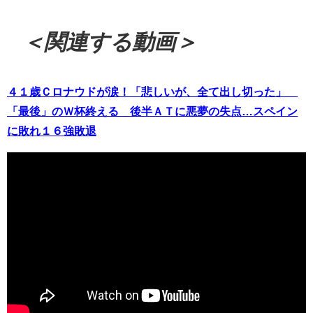
＜関連する動画＞
４１歳Ｃロナウドが涙！「悲しいが、全て出し切った」
「最後」のＷ杯終える 後半ＡＴに悪夢の失点…スペイン
に敗れ１６強敗退