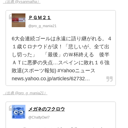
（出典 @ysanmatha）
ＰＧＭ２１
@pro_g_mania21
6大会連続ゴールは永遠に語り継がれる。４
１歳Ｃロナウドが涙！「悲しいが、全て出
し切った」 「最後」のＷ杯終える 後半
ＡＴに悪夢の失点…スペインに敗れ１６強
敗退(スポーツ報知) #Yahooニュース
news.yahoo.co.jp/articles/62732…
（出典 @pro_g_mania21）
メガネのフクロウ
@ChattyOwl7