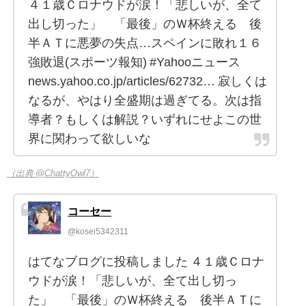
４１歳Ｃロナウドが涙！「悲しいが、全て
出し切った」 「最後」のＷ杯終える 後
半ＡＴに悪夢の失点…スペインに敗れ１６
強敗退(スポーツ報知) #Yahooニュース
news.yahoo.co.jp/articles/62732… 寂しくは
なるが、やはり全盛期は過ぎてる。次は指
導者？もしくは解説？いずれにせよこの世
界に関わって欲しいな
（出典 @ChattyOwl7）
コーセー
@kosei5342311
はてなブログに投稿しました ４１歳Ｃロナ
ウドが涙！「悲しいが、全て出し切っ
た」 「最後」のＷ杯終える 後半ＡＴに