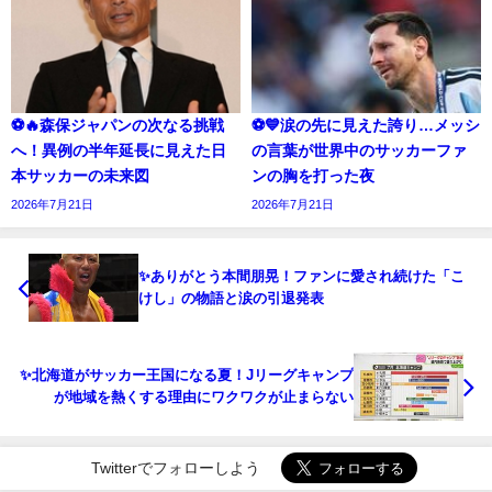
⚽🔥森保ジャパンの次なる挑戦
⚽💙涙の先に見えた誇り…メッシ
へ！異例の半年延長に見えた日
の言葉が世界中のサッカーファ
本サッカーの未来図
ンの胸を打った夜
2026年7月21日
2026年7月21日
✨ありがとう本間朋晃！ファンに愛され続けた「こ
けし」の物語と涙の引退発表
✨北海道がサッカー王国になる夏！Jリーグキャンプ
が地域を熱くする理由にワクワクが止まらない
Twitterでフォローしよう