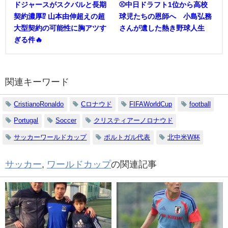
ドジャースがスクバルと長期
⚾中日ドラフト1位から高校
契約濃厚⁉︎ 山本由伸超えの超
球児たちの恩師へ 小島弘務
大型契約の可能性に胸アツす
さんが遺した熱き野球人生
ぎる件🔥
関連キーワード
CristianoRonaldo
Cロナウド
FIFAWorldCup
football
Portugal
Soccer
クリスティアーノロナウド
サッカーワールドカップ
ポルトガル代表
北中米W杯
サッカー
,
ワールドカップ
の関連記事