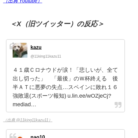
（出典 Youtube）
＜X（旧ツイッター）の反応＞
kazu
@11king11kazu11
４１歳Ｃロナウドが涙！「悲しいが、全て
出し切った」 「最後」のＷ杯終える 後
半ＡＴに悪夢の失点…スペインに敗れ１６
強敗退(スポーツ報知) u.lin.ee/wOZjeCj?
mediad…
（出典 @11king11kazu11）
nao10