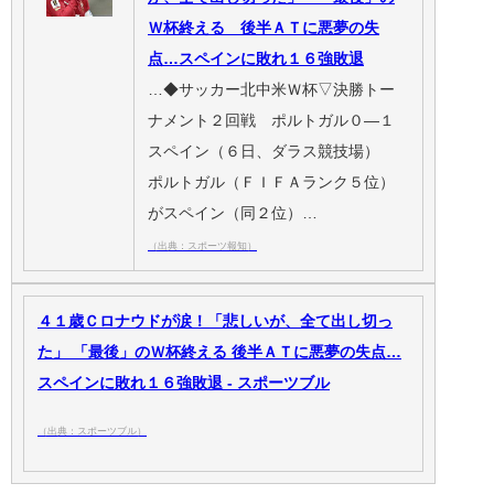
Ｗ杯終える 後半ＡＴに悪夢の失
点…スペインに敗れ１６強敗退
…◆サッカー北中米Ｗ杯▽決勝トー
ナメント２回戦 ポルトガル０―１
スペイン（６日、ダラス競技場）
ポルトガル（ＦＩＦＡランク５位）
がスペイン（同２位）…
（出典：スポーツ報知）
４１歳Ｃロナウドが涙！「悲しいが、全て出し切っ
た」 「最後」のＷ杯終える 後半ＡＴに悪夢の失点…
スペインに敗れ１６強敗退 - スポーツブル
（出典：スポーツブル）