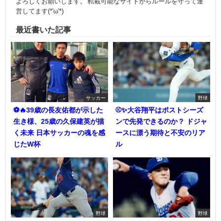
よろしくお願いします。 転載可能なサイトからルールを守って運
営してます(*'ω'*)
最近書いた記事
サッカー
野球
⚽🔥39歳の長友佑都が示した
⚾✨大谷翔平はポストシーズ
生き様、25歳の久保建英が描
ンで先発できるのか？ ドジャ
く未来 日本サッカーの魂を感
ースに漂う期待と不安のリア
じたW杯
ル
野球
野球