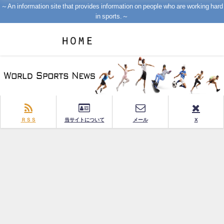
～An information site that provides information on people who are working hard
in sports.～
ＲＳＳ
当サイトについて
メール
X