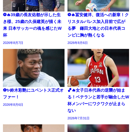
⚽🔥39歳の長友佑都が示した生
⚽🔥冨安健洋、復活への新章！ク
き様、25歳の久保建英が描く未
リスタルパレス加入目前で広が
来 日本サッカーの魂を感じたW
る夢 鎌田大地との日本代表コ
杯
ンビに胸が熱くなる
2026年8月7日
2026年8月6日
⚽✨鈴木彩艶にユベントス正式オ
🏀🔥女子日本代表の逆襲が始ま
ファー！
る！ベテランと若手が融合したW
杯メンバーにワクワクが止まら
2026年8月6日
ない
2026年7月31日