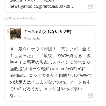
news.yahoo.co.jp/articles/62732…
（出典 @benedictine555）
さっちゃん(とじないカツ丼)
@ysanmatha
４１歳Ｃロナウドが涙！「悲しいが、全て
出し切った」 「最後」のＷ杯終える 後
半ＡＴに悪夢の失点…スペインに敗れ１６
強敗退(スポーツ報知) u.lin.ee/wOZjeCj?
mediad… ロシア大会が圧倒的だけどW杯で
の決定力はそこまでないのね。マークもす
ごいのだろうが、メッシはやっぱ凄い
な。。