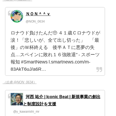
ＮＯＮ＾＾ｖ
@NON_0634
ロナウド負けたんだ🥺 ４１歳Ｃロナウドが
涙！「悲しいが、全て出し切った」 「最
後」のＷ杯終える 後半ＡＴに悪夢の失
点…スペインに敗れ１６強敗退" - スポーツ
報知 #SmartNews l.smartnews.com/m-
83AkT6uJ/a6R…
（出典 @NON_0634）
河西 祐介 | Iconic Beat | 新規事業の創出
と制度設計を支援
@y_kawanishi_mr