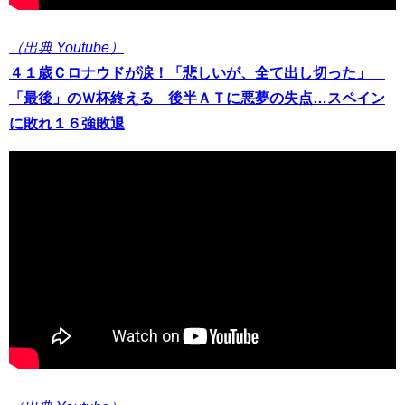
（出典 Youtube）
４１歳Ｃロナウドが涙！「悲しいが、全て出し切った」
「最後」のＷ杯終える 後半ＡＴに悪夢の失点…スペイン
に敗れ１６強敗退