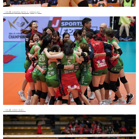
（出典 sports-pctr.c.yimg.jp）
（出典 vbm.link）