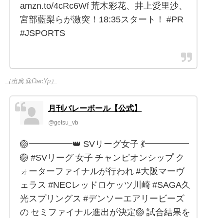
amzn.to/4cRc6Wf 荒木彩花、井上愛里沙、
宮部藍梨らが激突！18:35スタート！ #PR
#JSPORTS
（出典 @OacYp）
月刊バレーボール【公式】
@getsu_vb
🏐━━━━━👑 SVリーグ女子 💃━━━━━
🏐 #SVリーグ 女子 チャンピオンシップ ク
ォーターファイナルが行われ #大阪マーヴ
ェラス #NECレッドロケッツ川崎 #SAGA久
光スプリングス #デンソーエアリービーズ
の セミファイナル進出が決定🏐 試合結果を