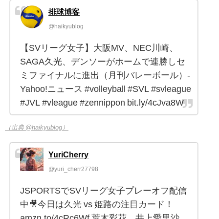
排球博客
@haikyublog
【SVリーグ女子】大阪MV、NEC川崎、
SAGA久光、デンソーがホームで連勝しセ
ミファイナルに進出（月刊バレーボール）-
Yahoo!ニュース #volleyball #SVL #svleague
#JVL #vleague #zennippon bit.ly/4cJva8W
（出典 @haikyublog）
YuriCherry
@yuri_cherr27798
JSPORTSでSVリーグ女子プレーオフ配信
中🎥今日は久光 vs 姫路の注目カード！
amzn.to/4cRc6Wf 荒木彩花、井上愛里沙、