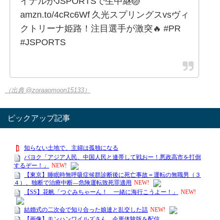
イナルがJSPORTSで生中継🏐
amzn.to/4cRc6Wf 久光スプリングスvsヴィ
クトリーナ姫路！注目選手が激突🔥 #PR
#JSPORTS
（出典 @zoraaomoon15133）
ピックアップ記事