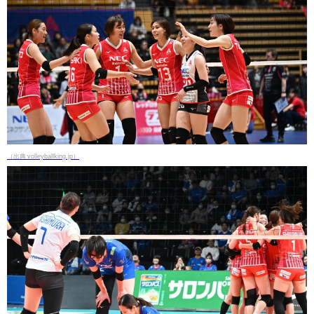
（出典 volleyballking.jp）