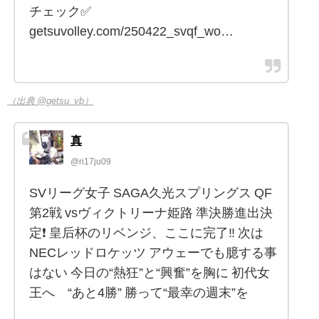
チェック✅
getsuvolley.com/250422_svqf_wo…
（出典 @getsu_vb）
真
@ri17ju09
SVリーグ女子 SAGA久光スプリングス QF
第2戦 vsヴィクトリーナ姫路 準決勝進出決
定❗️ 皇后杯のリベンジ、ここに完了‼️ 次は
NECレッドロケッツ アウェーでも臆する事
はない 今日の“熱狂”と“興奮”を胸に 初代女
王へ “あと4勝” 勝って“最幸の週末”を