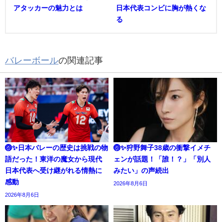
アタッカーの魅力とは
日本代表コンビに胸が熱くな
る
バレーボール
の関連記事
🏐✨日本バレーの歴史は挑戦の物
🏐✨狩野舞子38歳の衝撃イメチ
語だった！東洋の魔女から現代
ェンが話題！「誰！？」「別人
日本代表へ受け継がれる情熱に
みたい」の声続出
感動
2026年8月6日
2026年8月6日