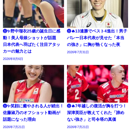
🏐✨野中瑠衣25歳の誕生日に感
🏐🔥13連勝でベスト4進出！男子
動！美人母娘ショットが話題
バレー日本代表が見せた「本当
日本代表へ羽ばたく注目アタッ
の強さ」に胸が熱くなった夜
カーの魅力とは
2026年7月31日
2026年8月6日
🏐✨笑顔に癒やされる人が続出！
🏐🔥7年越しの復活が胸を打つ！
佐藤淑乃のオフショット動画が
深津英臣が教えてくれた「諦め
話題になった理由
ない強さ」と司令塔の真価
2026年7月21日
2026年7月21日