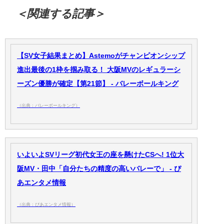
＜関連する記事＞
【SV女子結果まとめ】Astemoがチャンピオンシップ
進出最後の1枠を掴み取る！ 大阪MVのレギュラーシ
ーズン優勝が確定【第21節】 - バレーボールキング
（出典：バレーボールキング）
いよいよSVリーグ初代女王の座を懸けたCSへ! 1位大
阪MV・田中「自分たちの精度の高いバレーで」 - ぴ
あエンタメ情報
（出典：ぴあエンタメ情報）