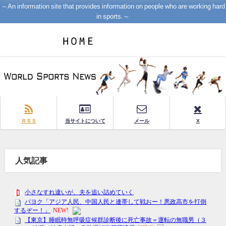
～An information site that provides information on people who are working hard
in sports.～
ＲＳＳ
当サイトについて
メール
X
人気記事