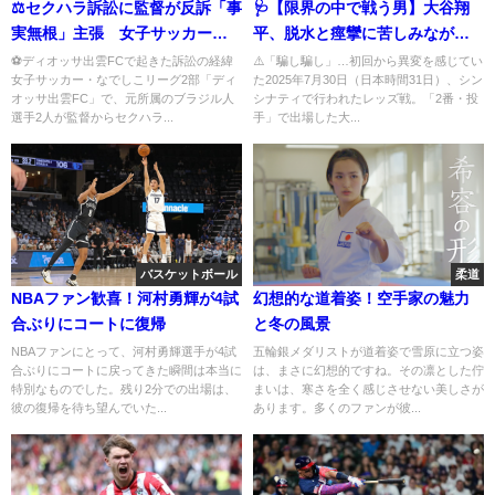
⚖️セクハラ訴訟に監督が反訴「事
🩺【限界の中で戦う男】大谷翔
実無根」主張 女子サッカー界
平、脱水と痙攣に苦しみながら
に波紋広がる
もマウンドに立ち続けた理由
⚽ディオッサ出雲FCで起きた訴訟の経緯
⚠️「騙し騙し」…初回から異変を感じてい
女子サッカー・なでしこリーグ2部「ディ
た2025年7月30日（日本時間31日）、シン
オッサ出雲FC」で、元所属のブラジル人
シナティで行われたレッズ戦。「2番・投
選手2人が監督からセクハラ...
手」で出場した大...
バスケットボール
柔道
NBAファン歓喜！河村勇輝が4試
幻想的な道着姿！空手家の魅力
合ぶりにコートに復帰
と冬の風景
NBAファンにとって、河村勇輝選手が4試
五輪銀メダリストが道着姿で雪原に立つ姿
合ぶりにコートに戻ってきた瞬間は本当に
は、まさに幻想的ですね。その凛とした佇
特別なものでした。残り2分での出場は、
まいは、寒さを全く感じさせない美しさが
彼の復帰を待ち望んでいた...
あります。多くのファンが彼...