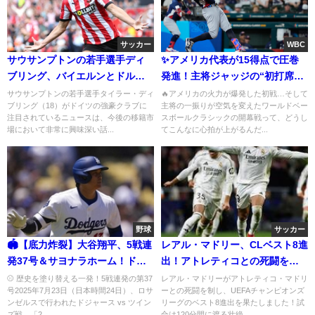
サッカー
WBC
サウサンプトンの若手選手ディ
✨アメリカ代表が15得点で圧巻
ブリング、バイエルンとドルト
発進！主将ジャッジの“初打席2
ムントの注目株に
ラン”に胸が震えた夜
サウサンプトンの若手選手タイラー・ディ
🔥アメリカの火力が爆発した初戦…そして
ブリング（18）がドイツの強豪クラブに
主将の一振りが空気を変えたワールドベー
注目されているニュースは、今後の移籍市
スボールクラシックの開幕戦って、どうし
場において非常に興味深い話...
てこんなに心拍が上がるんだ...
野球
サッカー
🏟️【底力炸裂】大谷翔平、5戦連
レアル・マドリー、CLベスト8進
発37号＆サヨナラホーム！ドジ
出！アトレティコとの死闘を制
ャース劇的勝利に沸くロサンゼ
す
⚾ 歴史を塗り替える一発！5戦連発の第37
レアル・マドリーがアトレティコ・マドリ
号2025年7月23日（日本時間24日）、ロサ
ーとの死闘を制し、UEFAチャンピオンズ
ルス
ンゼルスで行われたドジャース vs ツイン
リーグのベスト8進出を果たしました！試
ズ戦。「2...
合は120分間に渡る壮絶...