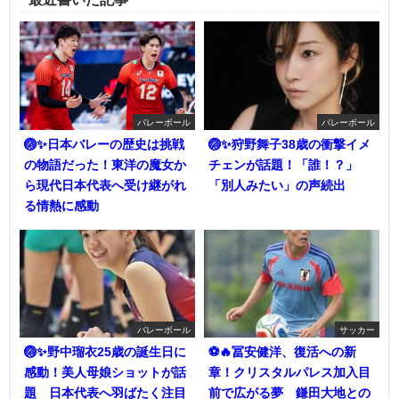
バレーボール
バレーボール
🏐✨日本バレーの歴史は挑戦
🏐✨狩野舞子38歳の衝撃イメ
の物語だった！東洋の魔女か
チェンが話題！「誰！？」
ら現代日本代表へ受け継がれ
「別人みたい」の声続出
る情熱に感動
バレーボール
サッカー
🏐✨野中瑠衣25歳の誕生日に
⚽🔥冨安健洋、復活への新
感動！美人母娘ショットが話
章！クリスタルパレス加入目
題 日本代表へ羽ばたく注目
前で広がる夢 鎌田大地との