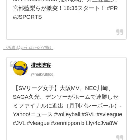
宮部藍梨らが激突！18:35スタート！ #PR
#JSPORTS
（出典 @yuri_cherr27798）
排球博客
@haikyublog
【SVリーグ女子】大阪MV、NEC川崎、
SAGA久光、デンソーがホームで連勝しセ
ミファイナルに進出（月刊バレーボール）-
Yahoo!ニュース #volleyball #SVL #svleague
#JVL #vleague #zennippon bit.ly/4cJva8W