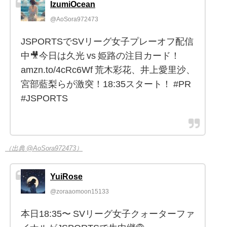
IzumiOcean
@AoSora972473
JSPORTSでSVリーグ女子プレーオフ配信
中🎥今日は久光 vs 姫路の注目カード！
amzn.to/4cRc6Wf 荒木彩花、井上愛里沙、
宮部藍梨らが激突！18:35スタート！ #PR
#JSPORTS
（出典 @AoSora972473）
YuiRose
@zoraaomoon15133
本日18:35〜 SVリーグ女子クォーターファ