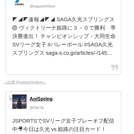
@sagashimbun
◤◢◤速報◢◤◢ SAGA久光スプリングス
🏐 ヴィクトリーナ姫路に３－０で勝利 準
決勝進出！ チャンピオンシップ・大同生命
SVリーグ女子 #バレーボール #SAGA久光
スプリングス saga-s.co.jp/articles/-/145…
（出典 @sagashimbun）
AoiSpring
@OacYp
JSPORTSでSVリーグ女子プレーオフ配信
中🎥今日は久光 vs 姫路の注目カード！