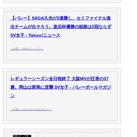
【バレー】SAGA久光が2連勝し、セミファイナル進
出チームが出そろう。皇后杯優勝の姫路は2冠ならず
SV女子 - Yahoo!ニュース
（出典：Yahoo!ニュース）
レギュラーシーズン全日程終了 大阪MVが圧巻の37
勝。岡山は群馬に逆襲 SV女子 - バレーボールマガジ
ン
（出典：バレーボールマガジン）