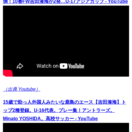
倒！10番FW吉田湊海が2発…U-17アジアカップ - YouTube
（出典 Youtube）
15歳で助っ人外国人みたいな鹿島のエース【吉田湊海】ト
ップ2種登録。U-16代表。プレー集！アントラーズ。
Minato YOSHIDA。高校サッカー - YouTube