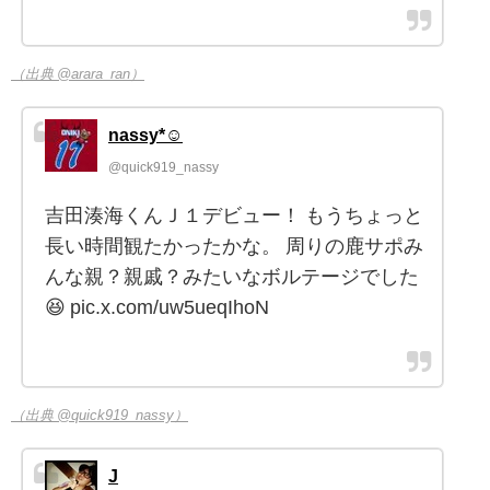
（出典 @arara_ran）
nassy*☺︎︎
@quick919_nassy
吉田湊海くんＪ１デビュー！ もうちょっと
長い時間観たかったかな。 周りの鹿サポみ
んな親？親戚？みたいなボルテージでした
😆 pic.x.com/uw5ueqIhoN
（出典 @quick919_nassy）
J