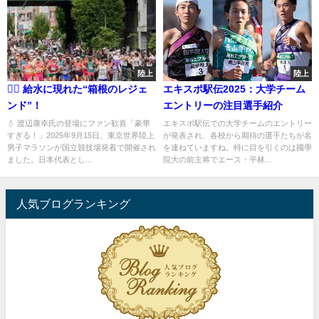
陸上
陸上
🏃‍♂️ 給水に現れた“箱根のレジェ
エキスポ駅伝2025：大学チーム
ンド”！
エントリーの注目選手紹介
💧 渡辺康幸氏の登場にファン歓喜「豪華
エキスポ駅伝での大学チームのエントリー
すぎる！」2025年9月15日、東京世界陸上
が発表され、各校から期待の選手たちが名
男子マラソンが国立競技場発着で開催され
を連ねていますね。特に目を引くのは國學
ました。日本代表とし...
院大の前主将でエース・平林...
人気ブログランキング