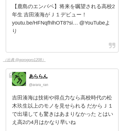
【鹿島のエンバペ】将来を嘱望される高校2
年生 吉田湊海がＪ１デビュー！
youtu.be/HFNqfhlhOT8?si… @YouTubeよ
り
（出典 @gorogoro1208）
あららん
@arara_ran
吉田湊海は技術や得点力なら高校時代の松
木玖生以上のモノを見せられる だからＪ１
で出場しても驚きはあまりなかった とはい
え高2の4月はかなり早いね