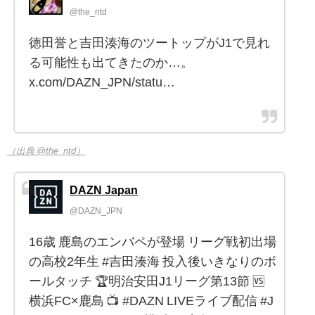
@the_ntd
徳田誉と吉田湊海のツートップがJ1で見れ
る可能性も出てきたのか…。
x.com/DAZN_JPN/statu…
（出典 @the_ntd）
DAZN Japan
@DAZN_JPN
16歳 鹿島のエンバペが登場 リーグ戦初出場
の高校2年生 #吉田湊海 投入後いきなりのボ
ールタッチ 🏆明治安田J1リーグ第13節 🆚
横浜FC×鹿島 📺 #DAZN LIVEライブ配信 #J