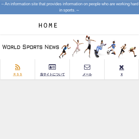
～An information site that provides information on people who are working hard
in sports.～
ＲＳＳ
当サイトについて
メール
X