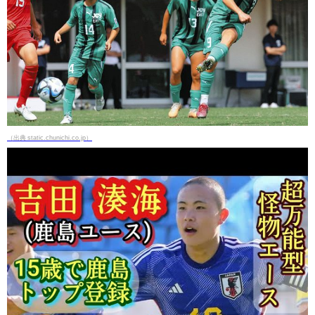
（出典 static.chunichi.co.jp）