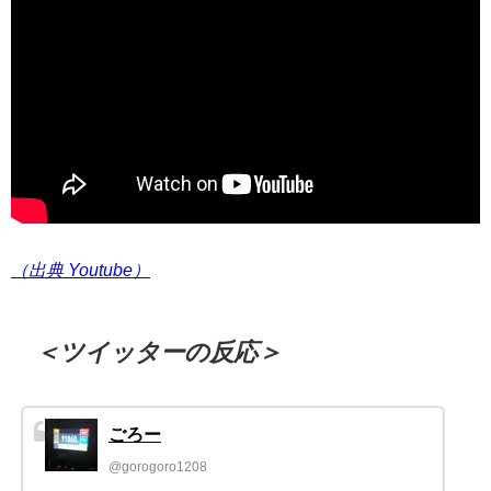
（出典 Youtube）
＜ツイッターの反応＞
ごろー
@gorogoro1208