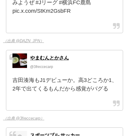
みようぜ #Jリーグ #横浜FC鹿島
pic.x.com/StKm2GsbFR
（出典 @DAZN_JPN）
やまむんとかさん
@3freccecarp
吉田湊海もJ1デビューか。高3どころか1、
2年で出てくるもんだから感覚がバグる
（出典 @3freccecarp）
スポーツブル サッカー