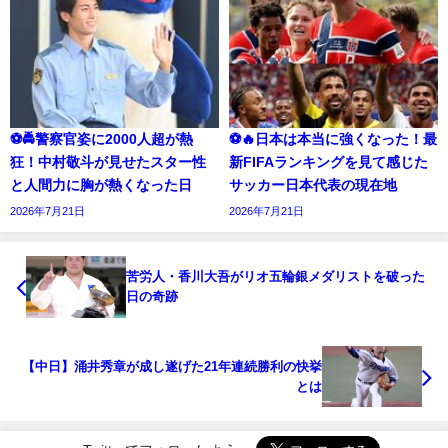
⚽🚔警察官姿に2000人超が熱
⚽🔥日本は本当に強くなった！最
狂！中村敬斗が見せたスター性
新FIFAランキングを見て感じた
と人間力に胸が熱くなった日
サッカー日本代表の現在地
2026年7月21日
2026年7月21日
苦労人・香川大吾がリオ五輪銀メダリストを破った
日の奇跡
【中日】涌井秀章が成し遂げた21年連続勝利の快挙
とは