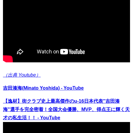
（出典 Youtube）
吉田湊海(Minato Yoshida) - YouTube
【逸材】街クラブ史上最高傑作のu-16日本代表"吉田湊
海"選手を完全密着！全国大会優勝、MVP、得点王に輝く天
才の私生活！！ - YouTube