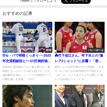
Twitterでフォローしよう
おすすめの記事
野球
バレーボール
⚾セ・パで明暗くっきり──2025
💑竹下佳江さん、年下夫との“激
年交流戦総括と“パの圧倒的強
レア2ショット”に反響！「若返
さ”の背景
ったね」「幸せそうな表情して
2025年の交流戦がついに幕を閉じた。最
🏐元バレー日本代表の“今”が話題に！元女
終戦となったロッテvs巨人戦でロッテが
子バレーボール日本代表の竹下佳江さん
るな」の声続々
逆転勝利を収め、パ・リーグ6球団すべて
（47）が、インスタグラムで公開した“激
が勝ち越しを達成。一方の...
レアお出掛けショット”が...