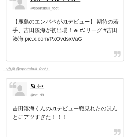
@sportsbull_foot
【鹿島のエンバペがJ1デビュー】 期待の若
手、吉田湊海が初出場！🔥 #Jリーグ #吉田
湊海 pic.x.com/PxOvdsxVaG
（出典 @sportsbull_foot）
🪐˖⊹⋆
@sc_rl9
吉田湊海くんのJ1デビュー戦見れたのほん
とにアツすぎた！！！