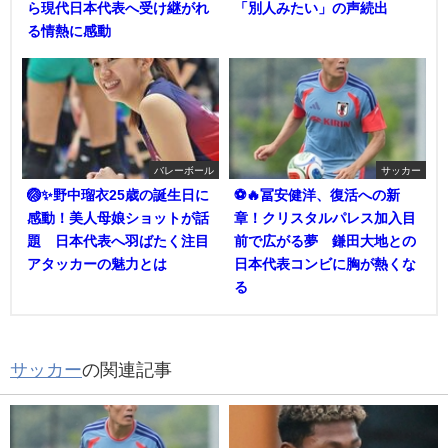
ら現代日本代表へ受け継がれ
「別人みたい」の声続出
る情熱に感動
バレーボール
サッカー
🏐✨野中瑠衣25歳の誕生日に
⚽🔥冨安健洋、復活への新
感動！美人母娘ショットが話
章！クリスタルパレス加入目
題 日本代表へ羽ばたく注目
前で広がる夢 鎌田大地との
アタッカーの魅力とは
日本代表コンビに胸が熱くな
る
サッカー
の関連記事