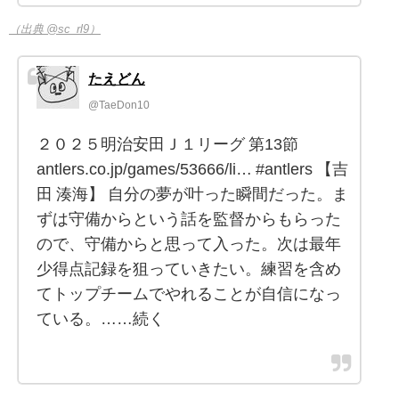
（出典 @sc_rl9）
たえどん
@TaeDon10
２０２５明治安田Ｊ１リーグ 第13節
antlers.co.jp/games/53666/li… #antlers 【吉
田 湊海】 自分の夢が叶った瞬間だった。ま
ずは守備からという話を監督からもらった
ので、守備からと思って入った。次は最年
少得点記録を狙っていきたい。練習を含め
てトップチームでやれることが自信になっ
ている。……続く