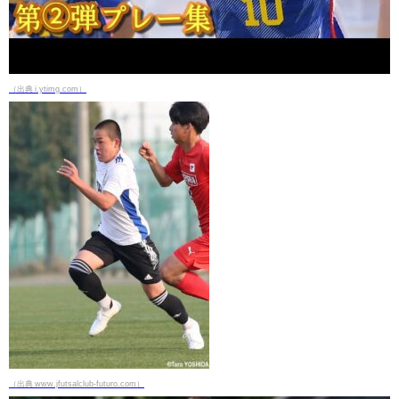
（出典 i.ytimg.com）
（出典 www.jfutsalclub-futuro.com）