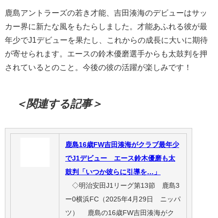
鹿島アントラーズの若き才能、吉田湊海のデビューはサッ
カー界に新たな風をもたらしました。才能あふれる彼が最
年少でJ1デビューを果たし、これからの成長に大いに期待
が寄せられます。エースの鈴木優磨選手からも太鼓判を押
されているとのこと。今後の彼の活躍が楽しみです！
＜関連する記事＞
鹿島16歳FW吉田湊海がクラブ最年少
でJ1デビュー エース鈴木優磨も太
鼓判「いつか彼らに引導を…」
◇明治安田J1リーグ第13節 鹿島3
ー0横浜FC（2025年4月29日 ニッパ
ツ） 鹿島の16歳FW吉田湊海がク