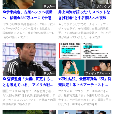
サッカー
ボクシング
🔁伊東純也、古巣ヘンクへ復帰
井上尚弥が語った“リスペクトな
へ！移籍金280万ユーロで合意
き挑戦者”と中谷潤人への視線
日本代表MF伊東純也選手が、2年ぶりにベ
🔥サウジアラビアでの「ナイト・オブ・
ルギーのKRCヘンクへ復帰する見込み。
ザ・サムライ」から帰国した井上尚弥選
現地報道によると、移籍金は280万ユーロ
手。その表情には勝者の余裕と、少しの不
（約4.3億円）でクラ...
満が混ざっていました。今回の試...
サッカー
フィギュアスケート
🔄 森保監督「大幅に変更するこ
✨羽生結弦、最新写真集「羽」発
とを考えている」 アメリカ戦
売決定！氷上のアーティストが
で“大胆な選手起用”を予告。W杯
魅せる“自由な表現”の世界
🇺🇸 アメリカ戦を前に、森保監督が語っ
プロフィギュアスケーター羽生結弦さん
た“大胆な決断”日本代表は現地9月9日、ア
が、最新写真集『羽』を来年2月3日に発
本大会を見据えた采配の真意と
メリカ・コロンバスでアメリカ代表との国
売することが発表されました。撮影を手掛
は？
際親善試合に臨みます。...
けたのは、羽生さんの魅力を知...