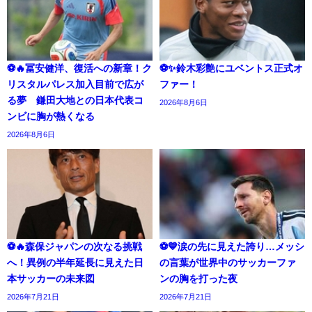
⚽🔥冨安健洋、復活への新章！ク
⚽✨鈴木彩艶にユベントス正式オ
リスタルパレス加入目前で広が
ファー！
る夢 鎌田大地との日本代表コ
2026年8月6日
ンビに胸が熱くなる
2026年8月6日
⚽🔥森保ジャパンの次なる挑戦
⚽💙涙の先に見えた誇り…メッシ
へ！異例の半年延長に見えた日
の言葉が世界中のサッカーファ
本サッカーの未来図
ンの胸を打った夜
2026年7月21日
2026年7月21日