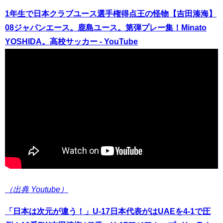
1年生で日本クラブユース選手権得点王の怪物【吉田湊海】
08ジャパンエース。鹿島ユース。第弾プレー集！Minato
YOSHIDA。高校サッカー - YouTube
（出典 Youtube）
「日本は次元が違う！」U-17日本代表がはUAEを4-1で圧