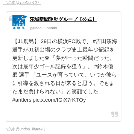
（出典 @TaeDon10）
茨城新聞運動グループ【公式】
@undou_ibaraki
【J1鹿島】 29日の横浜FC戦で、 #吉田湊海
選手がJ1初出場のクラブ史上最年少記録を
更新しました⚽️ 「夢が叶った瞬間だった。
次は最年少ゴール記録を狙う」。 #鈴木優
磨 選手 「ユースが育っていて、いつか彼ら
に引導を渡される日が来ると思う。でもま
だまだ負けられない」と笑顔でした。
#antlers pic.x.com/IGiX7rKTOy
（出典 @undou_ibaraki）