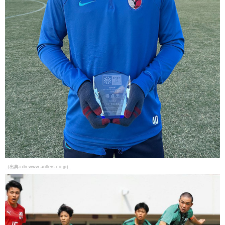
（出典 cdn.www.antlers.co.jp）