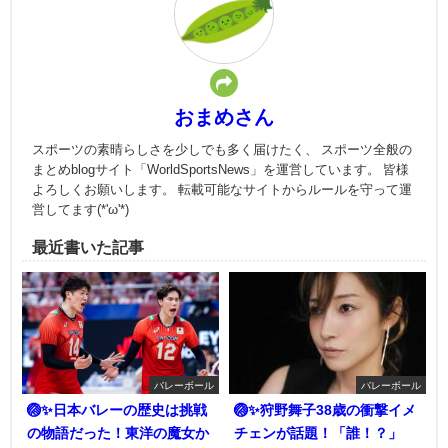
おまめさん
スポーツの素晴らしさを少しでも多く届けたく、 スポーツ全般の
まとめblogサイト「WorldSportsNews」を運営しています。 皆様
よろしくお願いします。 転載可能なサイトからルールを守って運
営してます(*'ω'*)
最近書いた記事
バレーボール
バレーボール
🏐✨日本バレーの歴史は挑戦
🏐✨狩野舞子38歳の衝撃イメ
の物語だった！東洋の魔女か
チェンが話題！「誰！？」