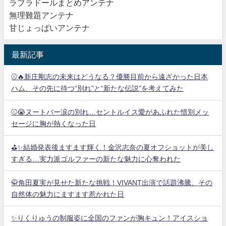
ラブラドールまとめアンテナ
無理難題アンテナ
甘じょっぱいアンテナ
最新記事
⚾🔥新庄剛志の未来はどうなる？優勝目前から遠ざかった日本
ハム、その先に待つ“別れ”と“新たな伝説”を考えてみた
⚾😭ヌートバー涙の別れ…セントルイス愛があふれた惜別メッ
セージに胸が熱くなった日
⛳✨結婚発表後ますます輝く！金沢志奈の夏オフショットが美し
すぎる…実力派ゴルファーの新たな魅力に心奪われた
🥋角田夏実が見せた新たな挑戦！VIVANT出演で話題沸騰、その
自然体の魅力にますます惹かれた日
✨りくりゅうの制服姿に全国のファンが胸キュン！アイスショ