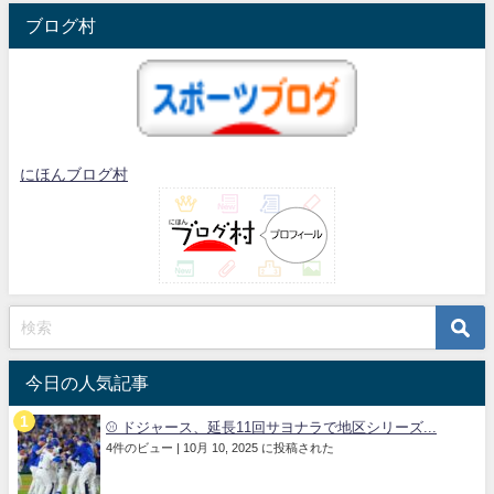
ブログ村
にほんブログ村
今日の人気記事
⚾️ ドジャース、延長11回サヨナラで地区シリーズ...
4件のビュー
|
10月 10, 2025 に投稿された