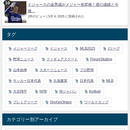
ドジャースの金慧成がメジャー初昇格！彼の成績と今
後...
2件のビュー
|
5月 4, 2025 に投稿された
タグ
メジャーリーグ
ドジャース
MLB2025
Jリーグ
野球ニュース
フィギュアスケート
FigureSkating
山本由伸
スポーツニュース
プロ野球
サッカー日本代表
久保建英
日本代表
MLB
大谷翔平
NPB
侍ジャパン
football
プレミアリーグ
ShoheiOhtani
ワールドカップ
カテゴリー別アーカイブ