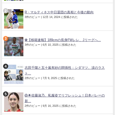
R・マルティネス中日退団の真相と今後の動向
3件のビュー
|
12月 14, 2024 に投稿された
⚽【移籍速報】189cmの長身FWレレ、Jリーグへ...
3件のビュー
|
6月 10, 2025 に投稿された
志田千陽と五十嵐有紗の関係性：シダマツ、涙のラス
ト...
2件のビュー
|
7月 9, 2025 に投稿された
🏐🌟佐藤淑乃、私服姿でリフレッシュ！日本バレーの
新...
2件のビュー
|
9月 16, 2025 に投稿された