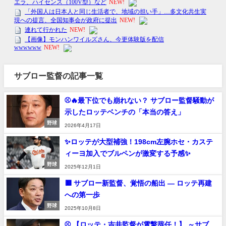
サブロー監督の記事一覧
⚾🔥最下位でも崩れない？ サブロー監督騒動が
示したロッテベンチの「本当の答え」
野球
2026年4月17日
✨ロッテが大型補強！198cm左腕ホセ・カステ
ィーヨ加入でブルペンが激変する予感✨
野球
2025年12月1日
🟥 サブロー新監督、覚悟の船出 ― ロッテ再建
への第一歩
野球
2025年10月8日
⚾ 【ロッテ・吉井監督が電撃辞任！】 ～サブ