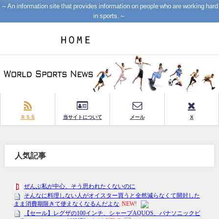
～An information site that provides information on people who are working hard
in sports.～
ＲＳＳ
当サイトについて
メール
X
人気記事