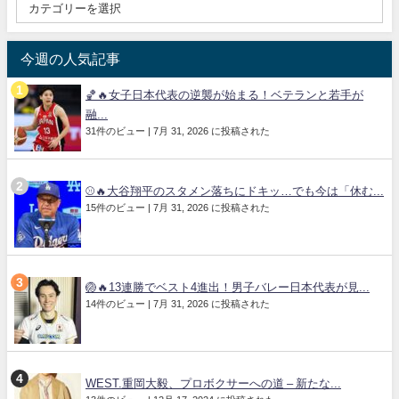
今週の人気記事
🏀🔥女子日本代表の逆襲が始まる！ベテランと若手が
融...
31件のビュー
|
7月 31, 2026 に投稿された
⚾🔥大谷翔平のスタメン落ちにドキッ…でも今は「休む...
15件のビュー
|
7月 31, 2026 に投稿された
🏐🔥13連勝でベスト4進出！男子バレー日本代表が見...
14件のビュー
|
7月 31, 2026 に投稿された
WEST.重岡大毅、プロボクサーへの道 – 新たな...