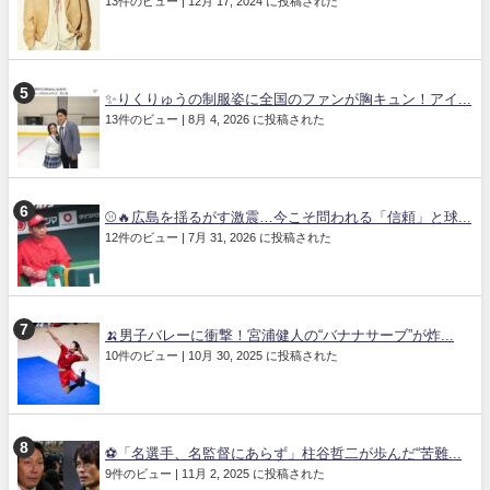
13件のビュー
|
12月 17, 2024 に投稿された
✨りくりゅうの制服姿に全国のファンが胸キュン！アイ...
13件のビュー
|
8月 4, 2026 に投稿された
⚾🔥広島を揺るがす激震…今こそ問われる「信頼」と球...
12件のビュー
|
7月 31, 2026 に投稿された
🍌男子バレーに衝撃！宮浦健人の“バナナサーブ”が炸...
10件のビュー
|
10月 30, 2025 に投稿された
⚽「名選手、名監督にあらず」柱谷哲二が歩んだ“苦難...
9件のビュー
|
11月 2, 2025 に投稿された