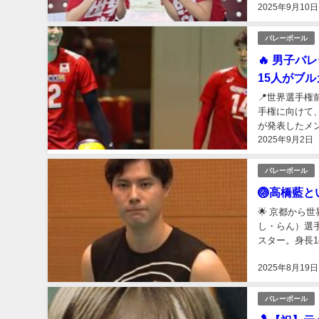
2025年9月10日
バレーボール
🔥 男子バ
15人がブ
📍世界選手
手権に向けて
が発表したメ
2025年9月2日
力が名を連ねま
バレーボール
🏐高橋藍
🌟 京都から
し・らん）選
スター。身長1
兄・塁さんの影
2025年8月19日
バレーボール