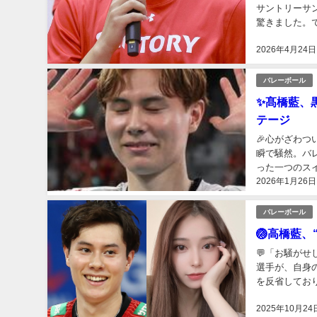
サントリーサ
驚きました。
レーボールSV
2026年4月24日
バレーボール
✨髙橋藍、
テージ
🎉心がざわ
瞬で騒然。バ
った一つのス
2026年1月26日
シャープで映え
バレーボール
🏐高橋藍
💬「お騒が
選手が、自身
を反省してお
文春』。ギャル
2025年10月24