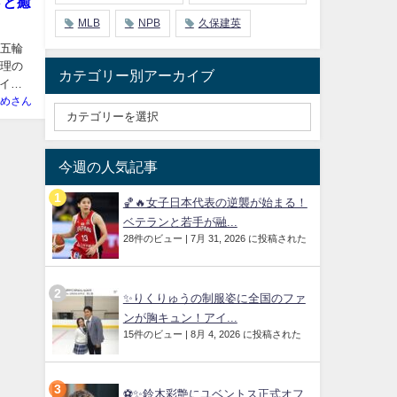
さと癒
MLB
NPB
久保建英
の五輪
無理の
カテゴリー別アーカイブ
イン
めさん
今週の人気記事
🏀🔥女子日本代表の逆襲が始まる！
ベテランと若手が融...
28件のビュー
|
7月 31, 2026 に投稿された
✨りくりゅうの制服姿に全国のファ
ンが胸キュン！アイ...
15件のビュー
|
8月 4, 2026 に投稿された
⚽✨鈴木彩艶にユベントス正式オフ