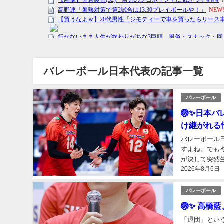
バレーボール日本代表の記事一覧
バレーボール
🏐✨日本
け継がれる
バレーボール
すよね。でも
が決して突然
2026年8月6日
の積み重ねがあ
バレーボール
🏐✨ 高
「退団」とい