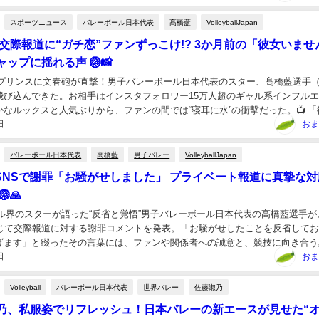
スポーツニュース
バレーボール日本代表
髙橋藍
VolleyballJapan
の交際報道に“ガチ恋”ファンずっこけ!? 3か月前の「彼女いませ
ップに揺れる声 🏐📸
のプリンスに文春砲が直撃！男子バレーボール日本代表のスター、髙橋藍選手（
飛び込んできた。お相手はインスタフォロワー15万人超のギャル系インフル
なルックスと人気ぶりから、ファンの間では“寝耳に水”の衝撃だった。📺 「
日
からわずか3か月…髙橋選手は今年7月7...
おま
バレーボール日本代表
高橋藍
男子バレー
VolleyballJapan
藍がSNSで謝罪「お騒がせしました」 プライベート報道に真摯な
🙏
ール界のスターが語った“反省と覚悟”男子バレーボール日本代表の高橋藍選手が
通じて交際報道に対する謝罪コメントを発表。「お騒がせしたことを反省して
げます」と綴ったその言葉には、ファンや関係者への誠意と、競技に向き合う
日
れていました。📱 SNSでの発信に込められ...
おま
Volleyball
バレーボール日本代表
世界バレー
佐藤淑乃
藤淑乃、私服姿でリフレッシュ！日本バレーの新エースが見せた“