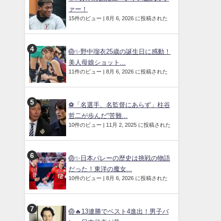
ァー！
15件のビュー
|
8月 6, 2026 に投稿された
🏐✨野中瑠衣25歳の誕生日に感動！
美人母娘ショット...
11件のビュー
|
8月 6, 2026 に投稿された
⚽「名選手、名監督にあらず」柱谷
哲二が歩んだ“苦難...
10件のビュー
|
11月 2, 2025 に投稿された
🏐✨日本バレーの歴史は挑戦の物語
だった！東洋の魔女...
10件のビュー
|
8月 6, 2026 に投稿された
🏐🔥13連勝でベスト4進出！男子バ