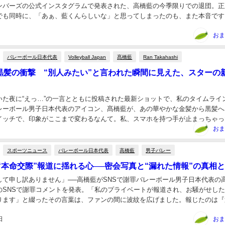
ンバーズの公式インスタグラムで発表された、高橋藍の今季限りでの退団。正
でも同時に、「あぁ、藍くんらしいな」と思ってしまったのも、また本音です
リーグのトップを走り続けるチームで、主将として、...
おま
バレーボール日本代表
Volleyball Japan
髙橋藍
Ran Takahashi
黒髪の衝撃 “別人みたい”と言われた瞬間に見えた、スターの
ついた夜に“えっ…”の一言とともに投稿された最新ショットで、私のタイムライ
レーボール男子日本代表のアイコン、髙橋藍が、あの華やかな金髪から黒髪へ
イッチで、印象がここまで変わるなんて。私、スマホを持つ手が止まっちゃっ
る金髪の彼も好きだったけれど、黒髪の藍くんは...
おま
スポーツニュース
バレーボール日本代表
高橋藍
男子バレー
、“本命交際”報道に揺れる心──密会写真と“漏れた情報”の真相
せして申し訳ありません」──高橋藍がSNSで謝罪バレーボール男子日本代表の
のSNSで謝罪コメントを発表。「私のプライベートが報道され、お騒がせし
ります」と綴ったその言葉は、ファンの間に波紋を広げました。報じたのは『
系インフルエンサー・uka.さんとの“本命...
日
おま