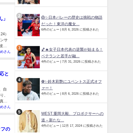
🏐✨日本バレーの歴史は挑戦の物語
ん」
だった！東洋の魔女...
6件のビュー
|
8月 6, 2026 に投稿された
24）
エンサ
彼女
🏀🔥女子日本代表の逆襲が始まる！
めさん
ベテランと若手が融...
4件のビュー
|
7月 31, 2026 に投稿された
対応と
⚽✨鈴木彩艶にユベントス正式オフ
ァー！
、自
4件のビュー
|
8月 6, 2026 に投稿された
おり、
真摯
めさん
WEST.重岡大毅、プロボクサーへの
道 – 新たな...
4件のビュー
|
12月 17, 2024 に投稿された
オフの