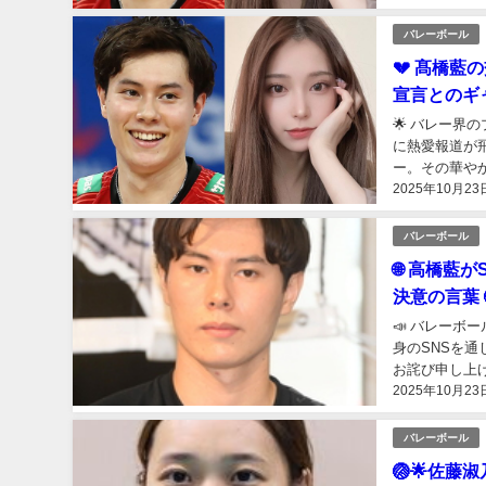
バレーボール
💔 髙橋藍
宣言とのギャ
🌟 バレー界
に熱愛報道が
ー。その華やか
2025年10月23
いません」宣言
バレーボール
🌐 高橋
決意の言葉 
📣 バレーボ
身のSNSを
お詫び申し上
2025年10月23
な姿勢が込めら
バレーボール
🏐🌟佐