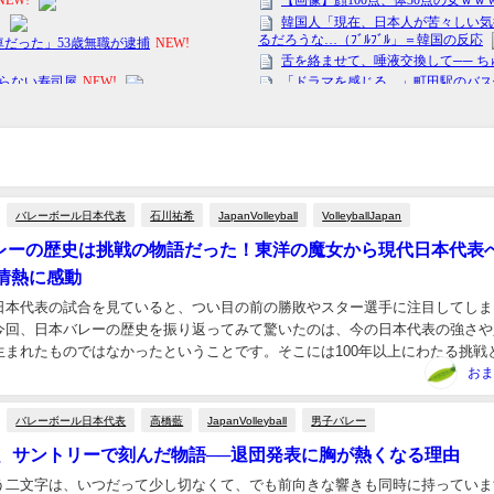
バレーボール日本代表
石川祐希
JapanVolleyball
VolleyballJapan
バレーの歴史は挑戦の物語だった！東洋の魔女から現代日本代表
情熱に感動
日本代表の試合を見ていると、つい目の前の勝敗やスター選手に注目してしま
今回、日本バレーの歴史を振り返ってみて驚いたのは、今の日本代表の強さや
生まれたものではなかったということです。そこには100年以上にわたる挑戦
りました。世界の強豪国に何度も敗れながら学び...
おま
バレーボール日本代表
高橋藍
JapanVolleyball
男子バレー
橋藍、サントリーで刻んだ物語──退団発表に胸が熱くなる理由
う二文字は、いつだって少し切なくて、でも前向きな響きも同時に持っていま