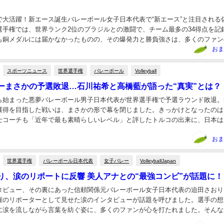
ーで大活躍！新エース誕生バレーボール女子日本代表で“新エース”と注目される
選手権では、世界ランク2位のブラジルとの激闘で、チーム最多の34得点を記
も銅メダルには届かなかったものの、その爆発力と勝負強さは、多くのファン
。💬「皆さんの応援が力になりました」感謝...
おま
スポーツニュース
世界選手権
バレーボール
Volleyball
レーまさかの予選敗退…石川祐希と高橋藍が語った“真実”とは？
から始まった悪夢バレーボール男子日本代表が世界選手権で予選ラウンド敗退。
獲得を目指した戦いは、まさかの形で幕を閉じました。きっかけとなったのは
士コーチも「近年で最も素晴らしいレベル」と評したトルコの出来に、日本は
しかし選手たちの表情は暗くなく、むしろ前向きな...
おま
世界選手権
バレーボール日本代表
女子バレー
VolleyballJapan
おり、涙のリポートに反響 美人アナとの“最強コンビ”が話題に！
ンタビュー、その裏にあった信頼関係元バレーボール女子日本代表の迫田さおり
権のリポーターとして見せた涙のインタビューが話題を呼びました。選手の想
に涙を流しながら言葉を紡ぐ姿に、多くのファンが心を打たれました。そんな
ぎた」と語る存在が、TBSの御手洗菜々アナウンサ...