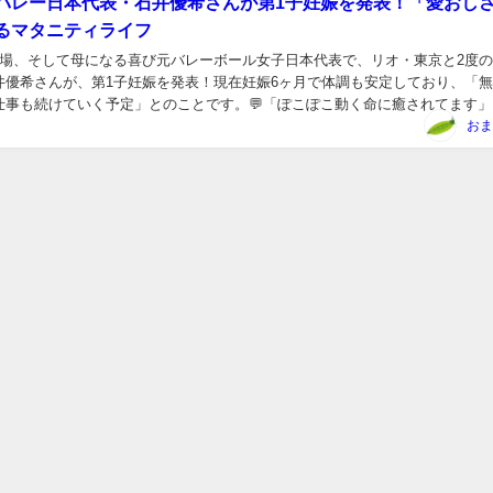
元バレー日本代表・石井優希さんが第1子妊娠を発表！「愛おし
るマタニティライフ
輪出場、そして母になる喜び元バレーボール女子日本代表で、リオ・東京と2度
井優希さんが、第1子妊娠を発表！現在妊娠6ヶ月で体調も安定しており、「
仕事も続けていく予定」とのことです。💬「ぽこぽこ動く命に癒されてます」
報告では、「日々ぽこぽこと動く小さな命に、す...
おま