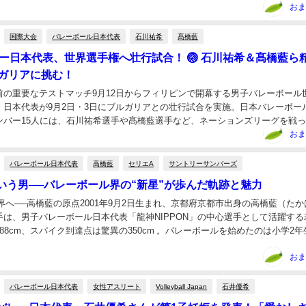
おま
国際大会
バレーボール日本代表
石川祐希
髙橋藍
レー日本代表、世界選手権へ壮行試合！ 🏐 石川祐希＆髙橋藍ら
ルガリアに挑む！
権前の重要なテストマッチ9月12日からフィリピンで開幕する男子バレーボール
、日本代表が9月2日・3日にブルガリアとの壮行試合を実施。日本バレーボー
ンバー15人には、石川祐希選手や髙橋藍選手など、ネーションズリーグを戦
した。🇧🇬因縁のブルガリア戦、リベンジ...
おま
バレーボール日本代表
高橋藍
セリエA
サントリーサンバーズ
という男──バレーボール界の“新星”が歩んだ軌跡と魅力
世界へ──高橋藍の原点2001年9月2日生まれ、京都府京都市出身の高橋藍（たか
手は、男子バレーボール日本代表「龍神NIPPON」の中心選手として活躍する
88cm、スパイク到達点は驚異の350cm 。バレーボールを始めたのは小学2年
響で地元のチームに入り、最初...
おま
バレーボール日本代表
女性アスリート
Volleyball Japan
石井優希