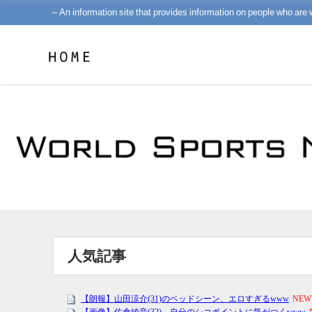
～An information site that provides information on people who are 
人気記事