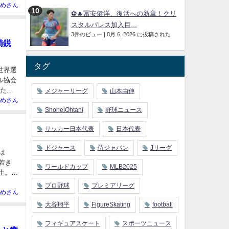
めさん
⚽🔥冨安健洋、復活への新章！クリ
スタルパレス加入目...
3件のビュー
|
8月 6, 2026 に投稿された
精鋭
タグ
世界選
ル協会
った主
メジャーリーグ
山本由伸
めさん
ShoheiOhtani
野球ニュース
サッカー日本代表
日本代表
ドジャース
侍ジャパン
Jリーグ
は
若き
ワールドカップ
MLB2025
生。
プロ野球
プレミアリーグ
めさん
大谷翔平
FigureSkating
football
フィギュアスケート
スポーツニュース