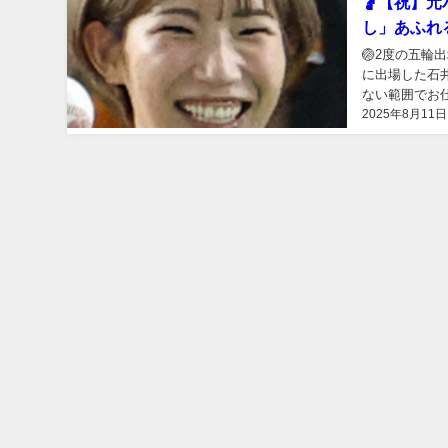
🤰【祝】
し」あふれ
🏐2度の五
に出場した石
ない範囲でお
2025年8月11日
スタグラムでの