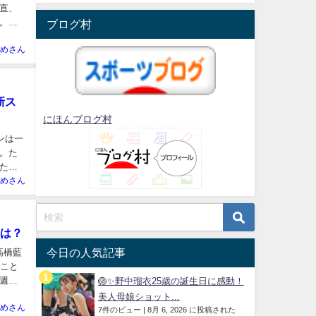
直、
。バ
ブログ村
めさん
新ス
にほんブログ村
ンは一
。た
た。
めさん
とは？
今日の人気記事
高橋藍
たこと
週刊
🏐✨野中瑠衣25歳の誕生日に感動！
美人母娘ショット...
めさん
7件のビュー
|
8月 6, 2026 に投稿された