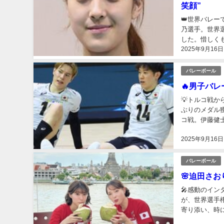
笑顔”
👑世界バレ
乃選手。世界
した。惜しく
2025年9月16日
をつかみました
バレーボール
🔥男子バ
💡トルコ戦
ぶりのメダル
コ戦。伊藤健
術がなく敗戦。
2025年9月16日
バレーボール
🌸迫田さ
🎤感動のイ
が、世界選手
寄り添い、時
さんが「頼りす