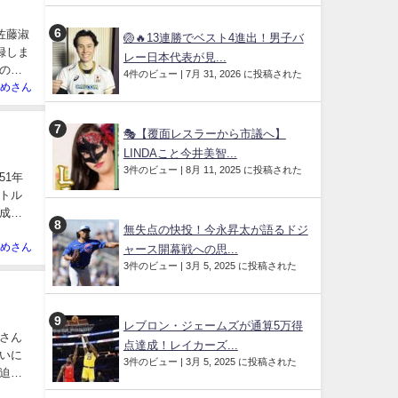
佐藤淑
🏐🔥13連勝でベスト4進出！男子バ
録しま
レー日本代表が見...
の心
4件のビュー
|
7月 31, 2026 に投稿された
めさん
🎭【覆面レスラーから市議へ】
LINDAこと今井美智...
3件のビュー
|
8月 11, 2025 に投稿された
51年
トル
成す
無失点の快投！今永昇太が語るドジ
めさん
ャース開幕戦への思...
3件のビュー
|
3月 5, 2025 に投稿された
レブロン・ジェームズが通算5万得
さん
点達成！レイカーズ...
いに
3件のビュー
|
3月 5, 2025 に投稿された
迫田