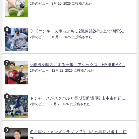
2件のビュー
|
9月 10, 2025 に投稿された
⚾ 【ヤンキース崖っぷち…2戦連続2桁失点で地区S...
2件のビュー
|
10月 6, 2025 に投稿された
✨春風を味方にする一歩—アシックス「HARUKAZ...
2件のビュー
|
12月 22, 2025 に投稿された
ドジャースがスクバルと長期契約濃厚⁉︎ 山本由伸超...
2件のビュー
|
8月 7, 2026 に投稿された
名古屋ウィメンズマラソンで注目の五島莉乃選手、初
マ...