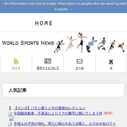
～An information site that provides information on people who are working hard
in sports.～
ＲＳＳ
当サイトについて
メール
X
人気記事