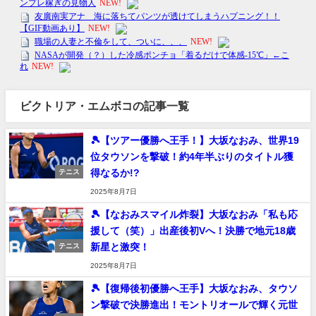
ビクトリア・エムボコの記事一覧
🎾【ツアー優勝へ王手！】大坂なおみ、世界19
位タウソンを撃破！約4年半ぶりのタイトル獲
得なるか!?
テニス
2025年8月7日
🎾【なおみスマイル炸裂】大坂なおみ「私も応
援して（笑）」出産後初Vへ！決勝で地元18歳
新星と激突！
テニス
2025年8月7日
🎾【復帰後初優勝へ王手】大坂なおみ、タウソ
ン撃破で決勝進出！モントリオールで輝く元世