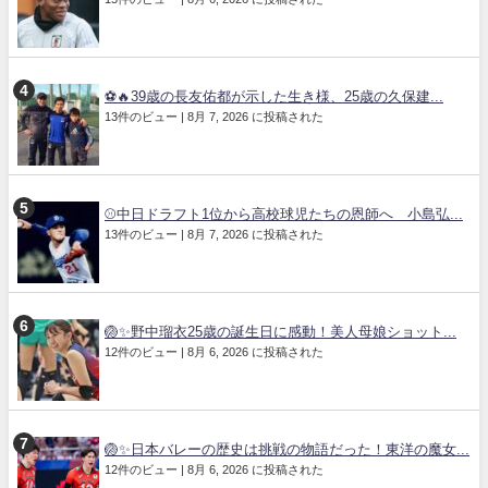
⚽🔥39歳の長友佑都が示した生き様、25歳の久保建...
13件のビュー
|
8月 7, 2026 に投稿された
⚾中日ドラフト1位から高校球児たちの恩師へ 小島弘...
13件のビュー
|
8月 7, 2026 に投稿された
🏐✨野中瑠衣25歳の誕生日に感動！美人母娘ショット...
12件のビュー
|
8月 6, 2026 に投稿された
🏐✨日本バレーの歴史は挑戦の物語だった！東洋の魔女...
12件のビュー
|
8月 6, 2026 に投稿された