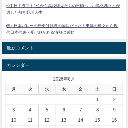
⚾中日ドラフト1位から高校球児たちの恩師へ 小島弘務さんが
遺した熱き野球人生
🏐✨日本バレーの歴史は挑戦の物語だった！東洋の魔女から現
代日本代表へ受け継がれる情熱に感動
最新コメント
カレンダー
2026年8月
月
火
水
木
金
土
日
1
2
3
4
5
6
7
8
9
10
11
12
13
14
15
16