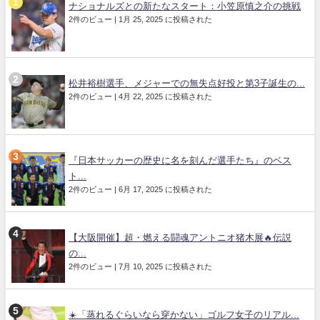
ナショナルズとの新たなスタート：小笠原慎之介の挑戦
2件のビュー
|
1月 25, 2025 に投稿された
松井裕樹選手、メジャーでの無失点好投と第3子誕生の...
2件のビュー
|
4月 22, 2025 に投稿された
『日本サッカーの歴史に名を刻んだ選手たち』のベス
ト...
2件のビュー
|
6月 17, 2025 に投稿された
【大阪開催】超・燃える闘魂アントニオ猪木展🔥伝説
の...
2件のビュー
|
7月 10, 2025 に投稿された
☀️「蒸れるぐらいなら穿かない」ゴルフ女子のリアル...