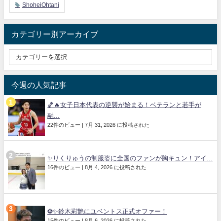
ShoheiOhtani
カテゴリー別アーカイブ
今週の人気記事
🏀🔥女子日本代表の逆襲が始まる！ベテランと若手が
融...
22件のビュー
|
7月 31, 2026 に投稿された
✨りくりゅうの制服姿に全国のファンが胸キュン！アイ...
16件のビュー
|
8月 4, 2026 に投稿された
⚽✨鈴木彩艶にユベントス正式オファー！
15件のビュー
|
8月 6, 2026 に投稿された