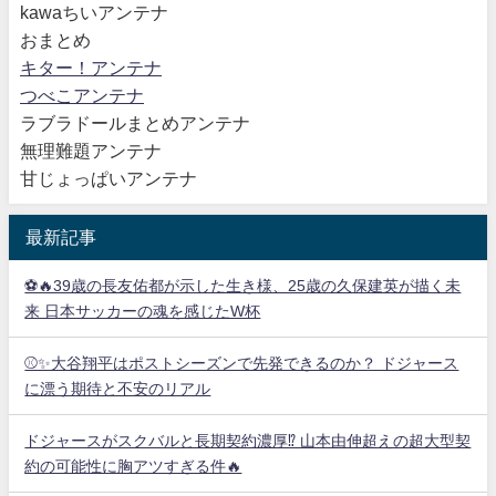
kawaちいアンテナ
おまとめ
キター！アンテナ
つべこアンテナ
ラブラドールまとめアンテナ
無理難題アンテナ
甘じょっぱいアンテナ
最新記事
⚽🔥39歳の長友佑都が示した生き様、25歳の久保建英が描く未
来 日本サッカーの魂を感じたW杯
⚾✨大谷翔平はポストシーズンで先発できるのか？ ドジャース
に漂う期待と不安のリアル
ドジャースがスクバルと長期契約濃厚⁉︎ 山本由伸超えの超大型契
約の可能性に胸アツすぎる件🔥