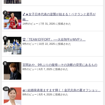
🏀🔥女子日本代表の逆襲が始まる！ベテランと若手が
融...
14件のビュー
|
7月 31, 2026 に投稿された
🏆「TEAM EFFORT」──大谷翔平がMVPト...
9件のビュー
|
10月 22, 2025 に投稿された
宮間あや、9年ぶりの復帰—その決断の背景にあるもの
8件のビュー
|
6月 7, 2025 に投稿された
⛳✨結婚発表後ますます輝く！金沢志奈の夏オフショッ...
8件のビュー
|
8月 4, 2026 に投稿された