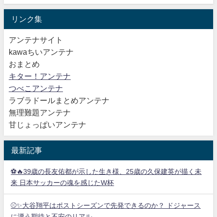
リンク集
アンテナサイト
kawaちいアンテナ
おまとめ
キター！アンテナ
つべこアンテナ
ラブラドールまとめアンテナ
無理難題アンテナ
甘じょっぱいアンテナ
最新記事
⚽🔥39歳の長友佑都が示した生き様、25歳の久保建英が描く未
来 日本サッカーの魂を感じたW杯
⚾✨大谷翔平はポストシーズンで先発できるのか？ ドジャース
に漂う期待と不安のリアル