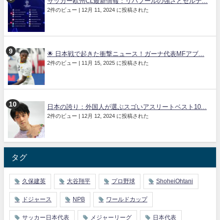
サッカー欧州CL最新情報：リバプールの強さとセルテ...
2件のビュー
|
12月 11, 2024 に投稿された
🌟 日本戦で起きた衝撃ニュース！ガーナ代表MFアブ...
2件のビュー
|
11月 15, 2025 に投稿された
日本の誇り：外国人が選ぶスゴいアスリートベスト10...
2件のビュー
|
12月 12, 2024 に投稿された
タグ
久保建英
大谷翔平
プロ野球
ShoheiOhtani
ドジャース
NPB
ワールドカップ
サッカー日本代表
メジャーリーグ
日本代表