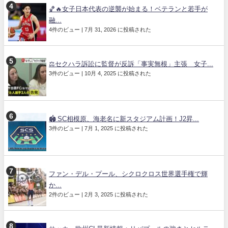
🏀🔥女子日本代表の逆襲が始まる！ベテランと若手が
融...
4件のビュー
|
7月 31, 2026 に投稿された
⚖️セクハラ訴訟に監督が反訴「事実無根」主張 女子...
3件のビュー
|
10月 4, 2025 に投稿された
🏟️ SC相模原、海老名に新スタジアム計画！J2昇...
3件のビュー
|
7月 1, 2025 に投稿された
ファン・デル・プール、シクロクロス世界選手権で輝
か...
2件のビュー
|
2月 3, 2025 に投稿された