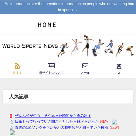
～An information site that provides information on people who are working hard
in sports.～
ＲＳＳ
当サイトについて
メール
X
人気記事