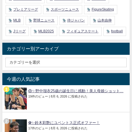
プレミアリーグ
スポーツニュース
FigureSkating
MLB
野球ニュース
侍ジャパン
山本由伸
Jリーグ
MLB2025
フィギュアスケート
football
カテゴリー別アーカイブ
今週の人気記事
🏐✨野中瑠衣25歳の誕生日に感動！美人母娘ショット...
19件のビュー
|
8月 6, 2026 に投稿された
⚽✨鈴木彩艶にユベントス正式オファー！
17件のビュー
|
8月 6, 2026 に投稿された