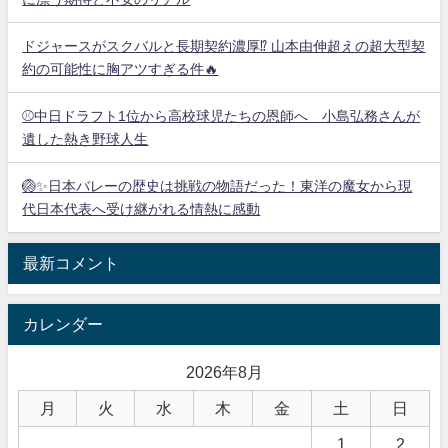
ドジャースがスクバルと長期契約濃厚⁉︎ 山本由伸超えの超大型契
約の可能性に胸アツすぎる件🔥
⚾中日ドラフト1位から高校球児たちの恩師へ 小島弘務さんが
遺した熱き野球人生
🏐✨日本バレーの歴史は挑戦の物語だった！東洋の魔女から現
代日本代表へ受け継がれる情熱に感動
最新コメント
カレンダー
2026年8月
月
火
水
木
金
土
日
1
2