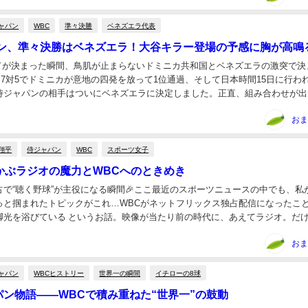
ャパン
WBC
準々決勝
ベネズエラ代表
パン、準々決勝はベネズエラ！大谷キラー登場の予感に胸が高鳴
ドが決まった瞬間、鳥肌が止まらないドミニカ共和国とベネズエラの激突で決
7対5でドミニカが意地の四発を放って1位通過、そして日本時間15日に行わ
侍ジャパンの相手はついにベネズエラに決定しました。正直、組み合わせが出
上がりっぱなし。だって相手は、アクーニャを先...
おま
翔平
侍ジャパン
WBC
スポーツ女子
かぶラジオの魔力とWBCへのときめき
占で“聴く野球”が主役になる瞬間🎉ここ最近のスポーツニュースの中でも、私
っと掴まれたトピックがこれ…WBCがネットフリックス独占配信になったこ
脚光を浴びている というお話。映像が当たり前の時代に、あえてラジオ。だ
”が、ものすごく新鮮でワクワクするんです...
おま
ャパン
WBCヒストリー
世界一の瞬間
イチローの8球
パン物語——WBCで積み重ねた“世界一”の鼓動