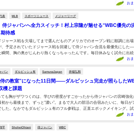
に切り取ってシェアするのがふつうの時代だもん。...
おま
代表
MLB
スポーツニュース
メジャーリーグ
、侍ジャパンへ全力スイッチ！村上宗隆が魅せる“WBC優先の
る期待感
、ドジャース戦を欠場してまで選んだものアメリカでのオープン戦に順調に出場
が、予定されていたドジャース戦を回避して侍ジャパン合流を最優先にした―
た瞬間、胸の奥がじんわり熱くなっちゃったんです。毎日休みなく試合に出続
と長時間移動を見据えて「今、何を大切にすべきか」...
おま
ャパン
ダルビッシュ有
SamuraiJapan
井端弘和
が“侍の教室”になった11日間——ダルビッシュ完走が照らしたW
収穫と課題
っても胸がザワつくのは、学びの密度がすごかったから侍ジャパンの宮崎強化
最初から最後まで、ずっと“濃い”。まるで大人の部活の合宿みたいに、毎日が
でした。なかでもダルビッシュ有のフル参戦は、正直エポックメイキング。試
こまでチーム全体の競技力と思考法を底上げする...
おま
翔平
ShoheiOhtani
侍ジャパン
WBC