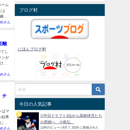
ホーム
ブログ村
だよ
瞬間
めさん
距離
にほんブログ村
めてし
ランが
け寂
めさん
、チ
今日の人気記事
ンはマ
⚾中日ドラフト1位から高校球児たち
う結果
の恩師へ 小島弘...
じゃ
12件のビュー
|
8月 7, 2026 に投稿された
めさん