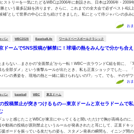
BCヒストリーを一気にたどるWBCは2006年に創設され、日本は2006年・2009
度優勝という最多記録を誇ります。さらに、これまでの全大会で必ずベスト4以
勝候補”として世界の中心に立ち続けてきました。私にとって侍ジャパンの歩み
重ねじゃなくて、一打・一...
おま
ャパン
WBC2026
BaseballLife
ワールドベースボールクラシック
東京ドームでSNS投稿が解禁に！球場の熱をみんなで分かち合え
止まらない…まさかの“全面禁止”から一転！WBC一次ラウンドC組を前に、「
稿も全部ダメ」という衝撃ルールが出たとき、私も正直ショックでした…。「
ャパンの勇姿を、現地の熱と一緒に届けられないの!?」って。でも、そのザワ
るごと受け止めるように、主催者がなんと翌日...
おま
ャパン
baseball
WBC
東京ドーム
戦の投稿禁止が突きつけるもの—東京ドームと京セラドームで私
む
がギュッと感じたことWBCが東京にやってくると聞いただけで胸が高鳴るのに
真や動画の投稿が原則禁止というルールが発表されたと耳にして、正直ドキッ
応援ボードを振っている友だちの姿も、スタメン発表の瞬間も、イニング間の