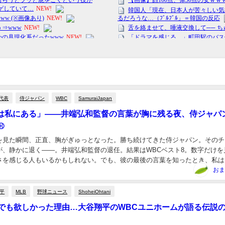
代表
侍ジャパン
WBC
SamuraiJapan
任は私にある」――井端弘和監督の言葉が胸に残る夜、侍ジャパ
⚾
を見た瞬間、正直、胸がぎゅっとなった。勝ち続けてきた侍ジャパン。そのチ
が、静かに退く――。井端弘和監督の退任。結果はWBCベスト8。数字だけを
さを感じる人もいるかもしれない。でも、彼の最後の言葉を知ったとき、私は
した」と思った。🤔💡 就任から短期間、背負い続...
おま
平
MLB
野球ニュース
ShoheiOhtani
億円でも欲しかった理由…大谷翔平のWBCユニホームが語る伝説