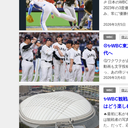
🎉 日本のW
2023年の3
み、常に“優
だの結果の積み
2026年3月5日
侍ジ
WBC
⚾✨WBC
代へ
🤔ワクワクが
動画も文字投
っ、あの侍ジ
2026年3月4日
した気持ちをま
侍ジ
WBC
✨WBC観
はどう楽し
🔥最初に私
は観戦者の写
た。だって、