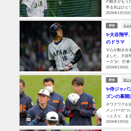
の動きがもう
寄る先はひと
2026年2月15日
寄せられるみた
ドジ
野球
✨大谷翔平
のドラマ
💡心が動き
ました。大谷
ース”が、打
2026年2月6日
語が見えてきた
侍ジ
野球
✨侍ジャパ
ズンの幕開
🎉ワクワク
メンバーがつ
っと入り、ま
2026年2月5日
ちゃテンション