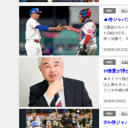
侍ジ
WBC
🔥侍ジャ
⚾運命のカー
たD組の行方。
準々決勝で、
間から心拍数が
2026年3月12日
大谷
WBC
✨情景が浮
🔥ネトフリ独
ばん胸をぎゅ
ラジオ中継が
その“あえて感
2026年3月6日
侍ジ
WBC
⚾✨侍ジャ