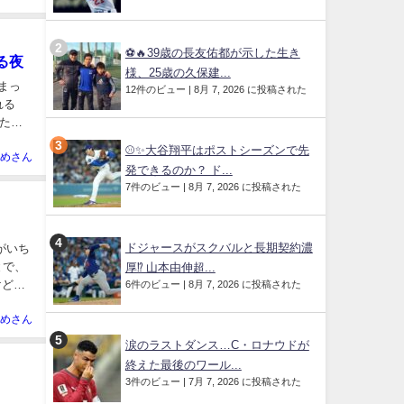
⚽🔥39歳の長友佑都が示した生き
る夜
様、25歳の久保建...
まっ
12件のビュー
|
8月 7, 2026 に投稿された
れる
た瞬
⚾✨大谷翔平はポストシーズンで先
めさん
発できるのか？ ド...
7件のビュー
|
8月 7, 2026 に投稿された
ドジャースがスクバルと長期契約濃
がいち
とで、
厚⁉︎ 山本由伸超...
けど、
6件のビュー
|
8月 7, 2026 に投稿された
めさん
涙のラストダンス…C・ロナウドが
終えた最後のワール...
3件のビュー
|
7月 7, 2026 に投稿された