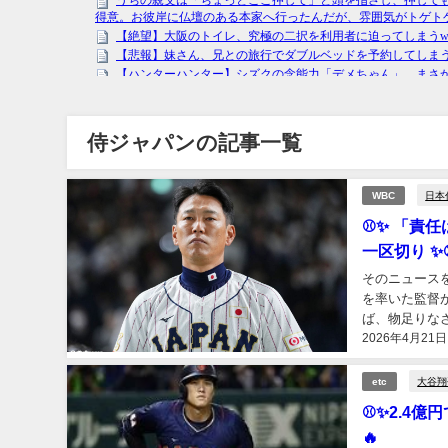
侍ジャパンの記事一覧
日本
WBC
⚾✨ 「責
一区切り ✨
そのニュース
を率いた監督
ば、物足りな
2026年4月21日
「お疲れさまで
大谷翔
etc
⚾✨2.4
🔥