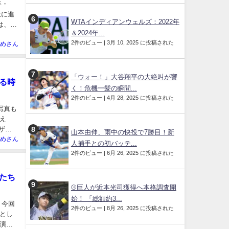
年・
上に進
WTAインディアンウェルズ：2022年
は、た
＆2024年...
2件のビュー
|
3月 10, 2025 に投稿された
めさん
「ウォー！」大谷翔平の大絶叫が響
る時
く！危機一髪の瞬間...
2件のビュー
|
4月 28, 2025 に投稿された
写真も
え
ザワ
山本由伸、雨中の快投で7勝目！新
めさん
人捕手との初バッテ...
2件のビュー
|
6月 26, 2025 に投稿された
たち
⚾️巨人が近本光司獲得へ本格調査開
始！ 「総額約3...
、今回
2件のビュー
|
8月 26, 2025 に投稿された
とし
演出