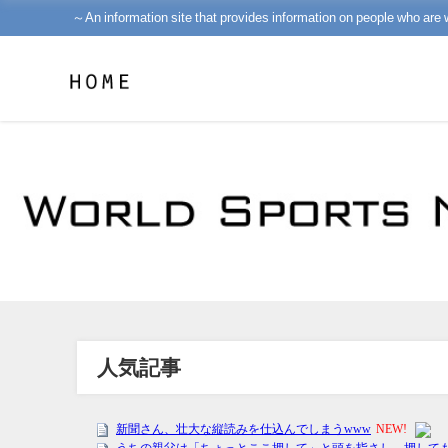
～An information site that provides information on people who are 
人気記事