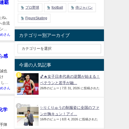
連覇
プロ野球
football
侍ジャパン
たね。
FigureSkating
へ合流
ンプ
めさん
カテゴリー別アーカイブ
ら感
今週の人気記事
木誠也
🏀🔥女子日本代表の逆襲が始まる！
け
として
ベテランと若手が融...
めさん
26件のビュー
|
7月 31, 2026 に投稿された
✨りくりゅうの制服姿に全国のファ
化学
ンが胸キュン！アイ...
16件のビュー
|
8月 4, 2026 に投稿された
手陣