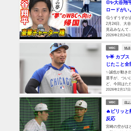
⚾✨大谷翔
ロードがい
🤔うずうず
2月24日、
見込みなんて
2026年2月24日
を22日（日本
MLB
WBC
✨🌟 カ
じたこと全
✨誠也が動き
選手が、つい
ど、今回はた
2026年2月17日
戦う大事なシー
侍ジ
WBC
🔥ピリッ
反応
宮崎の空がほ