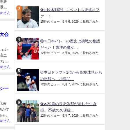
歩み
吸い
⚽✨鈴木彩艶にユベントス正式オフ
めさん
ァー！
15件のビュー
|
8月 6, 2026 に投稿された
大会
🏐✨日本バレーの歴史は挑戦の物語
だった！東洋の魔女...
ちゃい
12件のビュー
|
8月 6, 2026 に投稿された
流エ
うな物
めさん
⚾中日ドラフト1位から高校球児たち
の恩師へ 小島弘...
12件のビュー
|
8月 7, 2026 に投稿された
シー
代表
⚽🔥39歳の長友佑都が示した生き
尚がす
様、25歳の久保建...
ちゃく
12件のビュー
|
8月 7, 2026 に投稿された
めさん