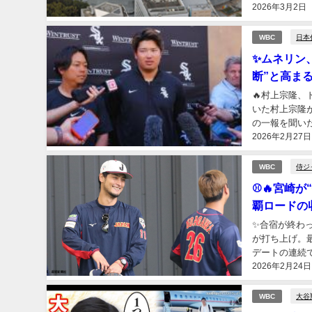
2026年3月2日
も、スマホ越し
日本
WBC
✨ムネリン
断”と高ま
🔥村上宗隆
いた村上宗隆
の一報を聞い
2026年2月27日
いた彼が、疲労
侍ジ
WBC
⚾🔥宮崎
覇ロードの
✨合宿が終わ
が打ち上げ。
デートの連続
2026年2月24日
出ないのに、こ
大谷
WBC