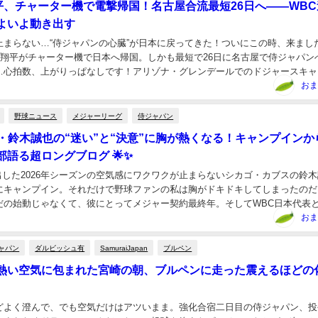
平、チャーター機で電撃帰国！名古屋合流最短26日へ——WBC
よいよ動き出す
が止まらない…“侍ジャパンの心臓”が日本に戻ってきた！ついにこの時、来まし
大谷翔平がチャーター機で日本へ帰国。しかも最短で26日に名古屋で侍ジャパン
…心拍数、上がりっぱなしです！アリゾナ・グレンデールでのドジャースキャ
時間23日）で打ち上げたばかりの“二刀...
おま
野球ニュース
メジャーリーグ
侍ジャパン
ブス・鈴木誠也の“迷い”と“決意”に胸が熱くなる！キャンプインか
部語る超ロングブログ 🌟✨
出した2026年シーズンの空気感にワクワクが止まらないシカゴ・カブスの鈴
にキャンプイン。それだけで野球ファンの私は胸がドキドキしてしまったのだ
だの始動じゃなくて、彼にとってメジャー契約最終年。そしてWBC日本代表
ズン。実は……そのWBC参加には“少し迷いが...
おま
ャパン
ダルビッシュ有
SamuraiJapan
ブルペン
と熱い空気に包まれた宮崎の朝、ブルペンに走った震えるほどの
どよく澄んで、でも空気だけはアツいまま。強化合宿二日目の侍ジャパン、投