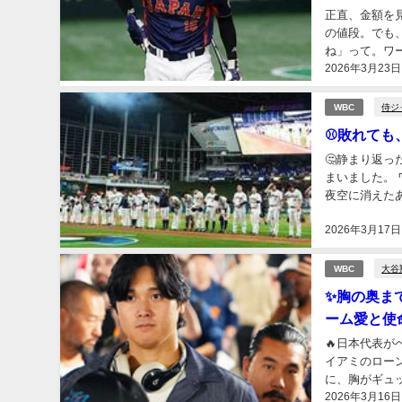
正直、金額を
の値段。でも
ね」って。ワ
2026年3月23日
を知っている人
侍ジ
WBC
⚾敗れても
🤔静まり返
まいました。
夜空に消えた
しく見えたんで
2026年3月17日
大谷
WBC
✨胸の奥ま
ーム愛と使
🔥日本代表
イアミのロー
に、胸がギュ
2026年3月16日
ない。 初回、