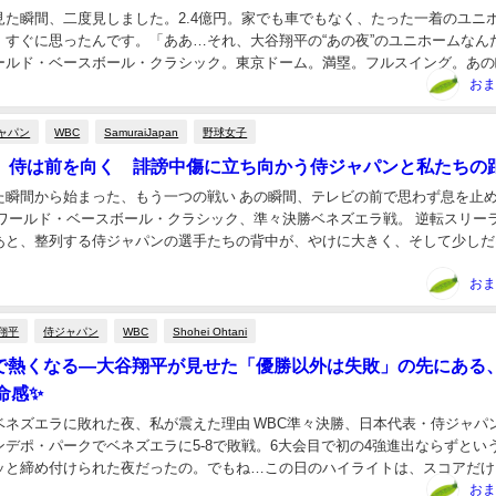
見た瞬間、二度見しました。2.4億円。家でも車でもなく、たった一着のユニ
、すぐに思ったんです。「ああ…それ、大谷翔平の“あの夜”のユニホームなん
ールド・ベースボール・クラシック。東京ドーム。満塁。フルスイング。あの
なら、この金額に、きっとただの驚き以上の感...
おま
ャパン
WBC
SamuraiJapan
野球女子
、侍は前を向く 誹謗中傷に立ち向かう侍ジャパンと私たちの
った瞬間から始まった、もう一つの戦い あの瞬間、テレビの前で思わず息を止
 ワールド・ベースボール・クラシック、準々決勝ベネズエラ戦。 逆転スリー
あと、整列する侍ジャパンの選手たちの背中が、やけに大きく、そして少しだ
す。 勝負の世界だから、勝ち負けがあるのは...
おま
翔平
侍ジャパン
WBC
Shohei Ohtani
で熱くなる—大谷翔平が見せた「優勝以外は失敗」の先にある
命感✨
がベネズエラに敗れた夜、私が震えた理由 WBC準々決勝、日本代表・侍ジャパ
ンデポ・パークでベネズエラに5-8で敗戦。6大会目で初の4強進出ならずとい
ッと締め付けられた夜だったの。でもね…この日のハイライトは、スコアだけ
先頭打者としてライトスタンドに一直線の...
おま