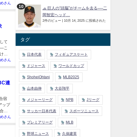
めさん
🧢 巨人の“頭脳”がチームを去る──二
岡智宏ヘッド...
2件のビュー
|
10月 14, 2025 に投稿された
決
タグ
して
―こ
けて
日本代表
フィギュアスケート
めさん
ドジャース
ワールドカップ
ShoheiOhtani
MLB2025
BC連
山本由伸
大谷翔平
合宿
メジャーリーグ
NPB
Jリーグ
アップ
合に
サッカー日本代表
スポーツニュース
めさん
プレミアリーグ
MLB
野球ニュース
久保建英