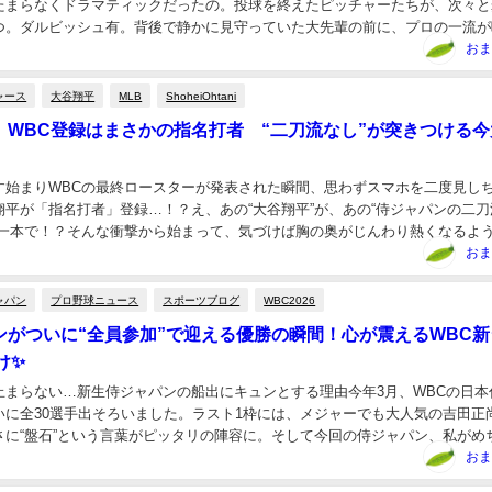
たまらなくドラマティックだったの。投球を終えたピッチャーたちが、次々と
つ。ダルビッシュ有。背後で静かに見守っていた大先輩の前に、プロの一流が
いに集まっていく。ブルペンの余熱が残る右腕と左腕...
おま
ャース
大谷翔平
MLB
ShoheiOhtani
、WBC登録はまさかの指名打者 “二刀流なし”が突きつける今
出す始まりWBCの最終ロースターが発表された瞬間、思わずスマホを二度見し
翔平が「指名打者」登録…！？え、あの“大谷翔平”が、あの“侍ジャパンの二刀
者一本で！？そんな衝撃から始まって、気づけば胸の奥がじんわり熱くなるよ
んです。大好きなスポーツの大舞台で、大谷...
おま
ャパン
プロ野球ニュース
スポーツブログ
WBC2026
ンがついに“全員参加”で迎える優勝の瞬間！心が震えるWBC新
け✨
が止まらない…新生侍ジャパンの船出にキュンとする理由今年3月、WBCの日本
いに全30選手出そろいました。ラスト1枠には、メジャーでも大人気の吉田正
さに“盤石”という言葉がピッタリの陣容に。そして今回の侍ジャパン、私がめ
上がったのは――優勝時のシャンパンファ...
おま