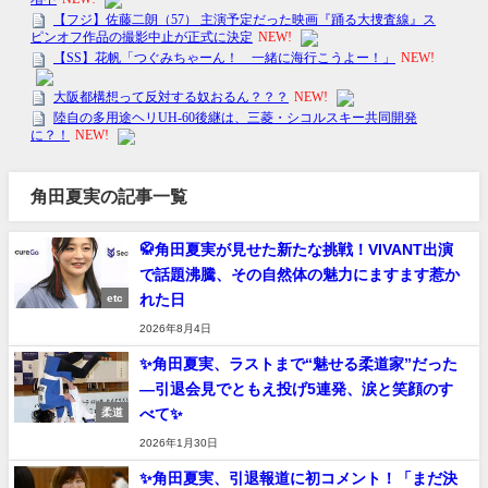
角田夏実の記事一覧
🥋角田夏実が見せた新たな挑戦！VIVANT出演
で話題沸騰、その自然体の魅力にますます惹か
れた日
etc
2026年8月4日
✨角田夏実、ラストまで“魅せる柔道家”だった
—引退会見でともえ投げ5連発、涙と笑顔のす
べて✨
柔道
2026年1月30日
✨角田夏実、引退報道に初コメント！「まだ決