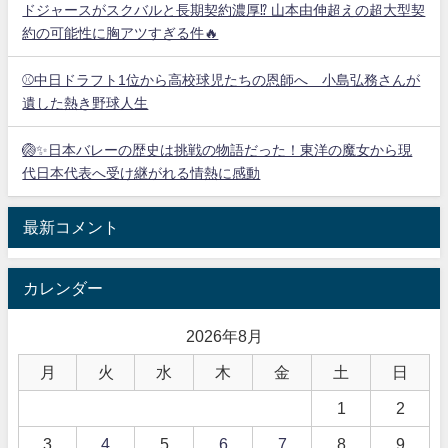
ドジャースがスクバルと長期契約濃厚⁉︎ 山本由伸超えの超大型契
約の可能性に胸アツすぎる件🔥
⚾中日ドラフト1位から高校球児たちの恩師へ 小島弘務さんが
遺した熱き野球人生
🏐✨日本バレーの歴史は挑戦の物語だった！東洋の魔女から現
代日本代表へ受け継がれる情熱に感動
最新コメント
カレンダー
2026年8月
月
火
水
木
金
土
日
1
2
3
4
5
6
7
8
9