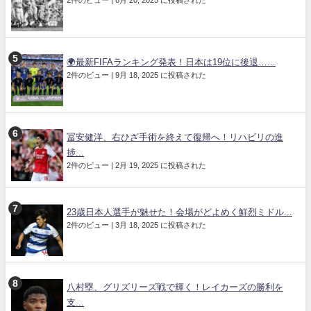
2件のビュー
|
8月 20, 2025 に投稿された
🌍最新FIFAランキング発表！日本は19位に後退…...
2件のビュー
|
9月 18, 2025 に投稿された
冨安健洋、右ひざ手術を終えて復帰へ！リハビリの進
捗...
2件のビュー
|
2月 19, 2025 に投稿された
23歳日本人選手が魅せた！会場がどよめく鮮烈ミドル...
2件のビュー
|
3月 18, 2025 に投稿された
八村塁、グリズリーズ戦で輝く！レイカーズの勝利を
支...