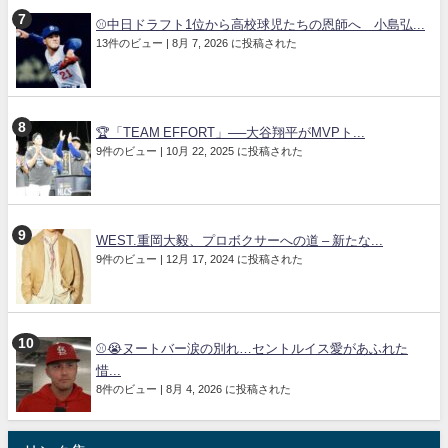
⚾中日ドラフト1位から高校球児たちの恩師へ 小島弘...
13件のビュー
|
8月 7, 2026 に投稿された
🏆「TEAM EFFORT」──大谷翔平がMVPト...
9件のビュー
|
10月 22, 2025 に投稿された
WEST.重岡大毅、プロボクサーへの道 – 新たな...
9件のビュー
|
12月 17, 2024 に投稿された
⚾😭ヌートバー涙の別れ…セントルイス愛があふれた
惜...
8件のビュー
|
8月 4, 2026 に投稿された