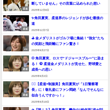
断していません」その言葉に込められた想い
柔道
2025年12月9日
✨角田夏実、柔道界のレジェンドが歩む最後の
道
柔道
2025年12月7日
⛳️ 金メダリストがゴルフ場に集結！“強女”たち
の笑顔と飛距離にファン驚き！
etc
2025年9月27日
⚾️ 角田夏実、ロスで“ドジャースブルー”に染ま
る！ 🥋 柔道金メダリストが見せた、野球愛と
成長への思い
柔道
2025年9月2日
👮‍♀️【柔道×制服美】角田夏実が「1日警察署
長」に！敬礼姿にファン悶絶「なんでそんなに
似合うんですかっ！」
柔道
2025年8月19日
✈️【誰！？】角田夏実、機内の“鉄仮面”姿が話