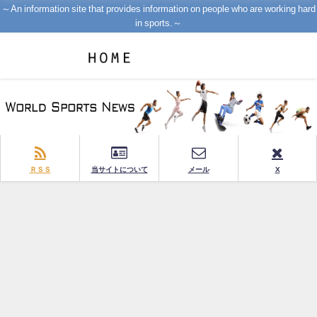
～An information site that provides information on people who are working hard
in sports.～
ＲＳＳ
当サイトについて
メール
X