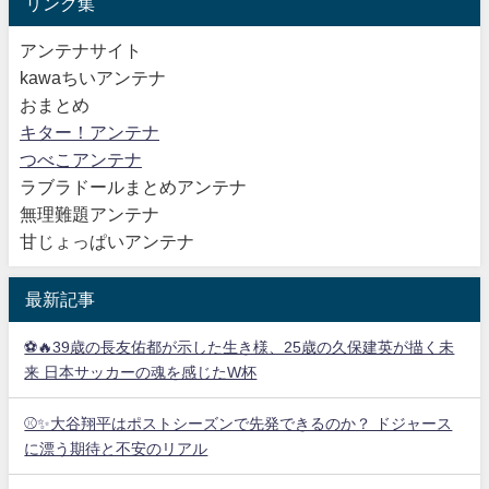
リンク集
アンテナサイト
kawaちいアンテナ
おまとめ
キター！アンテナ
つべこアンテナ
ラブラドールまとめアンテナ
無理難題アンテナ
甘じょっぱいアンテナ
最新記事
⚽🔥39歳の長友佑都が示した生き様、25歳の久保建英が描く未
来 日本サッカーの魂を感じたW杯
⚾✨大谷翔平はポストシーズンで先発できるのか？ ドジャース
に漂う期待と不安のリアル