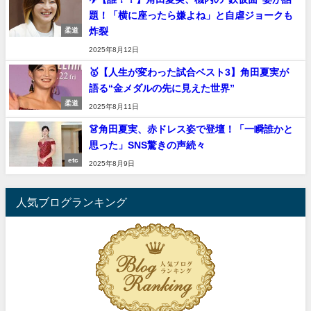
題！「横に座ったら嫌よね」と自虐ジョークも
炸裂
柔道
2025年8月12日
🥇【人生が変わった試合ベスト3】角田夏実が
語る“金メダルの先に見えた世界”
柔道
2025年8月11日
👗角田夏実、赤ドレス姿で登壇！「一瞬誰かと
思った」SNS驚きの声続々
etc
2025年8月9日
人気ブログランキング