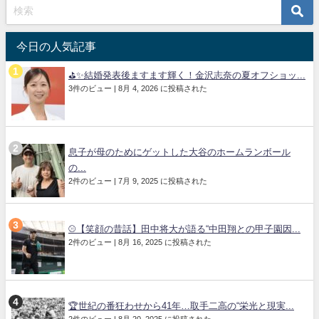
今日の人気記事
⛳✨結婚発表後ますます輝く！金沢志奈の夏オフショッ...
3件のビュー
|
8月 4, 2026 に投稿された
息子が母のためにゲットした大谷のホームランボール
の...
2件のビュー
|
7月 9, 2025 に投稿された
⚾【笑顔の昔話】田中将大が語る“中田翔との甲子園因...
2件のビュー
|
8月 16, 2025 に投稿された
🏆世紀の番狂わせから41年…取手二高の“栄光と現実...