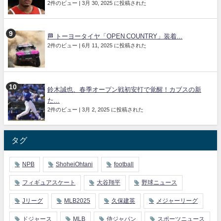
2件のビュー
|
3月 30, 2025 に投稿された
🏁 トーヨータイヤ「OPEN COUNTRY」装着...
2件のビュー
|
6月 11, 2025 に投稿された
鈴木誠也、春季オープン戦初安打で覚醒！カブスの新
た...
2件のビュー
|
3月 2, 2025 に投稿された
タグ
NPB
ShoheiOhtani
football
フィギュアスケート
大谷翔平
野球ニュース
Jリーグ
MLB2025
久保建英
メジャーリーグ
ドジャース
MLB
侍ジャパン
スポーツニュース