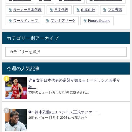
サッカー日本代表
日本代表
山本由伸
プロ野球
ワールドカップ
プレミアリーグ
FigureSkating
カテゴリー別アーカイブ
今週の人気記事
🏀🔥女子日本代表の逆襲が始まる！ベテランと若手が
融...
23件のビュー
|
7月 31, 2026 に投稿された
⚽✨鈴木彩艶にユベントス正式オファー！
16件のビュー
|
8月 6, 2026 に投稿された