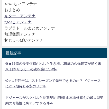
kawaちいアンテナ
おまとめ
キター！アンテナ
つべこアンテナ
ラブラドールまとめアンテナ
無理難題アンテナ
甘じょっぱいアンテナ
最新記事
⚽🔥39歳の長友佑都が示した生き様、25歳の久保建英が描く未
来 日本サッカーの魂を感じたW杯
⚾✨大谷翔平はポストシーズンで先発できるのか？ ドジャース
に漂う期待と不安のリアル
ドジャースがスクバルと長期契約濃厚⁉︎ 山本由伸超えの超大型契
約の可能性に胸アツすぎる件🔥