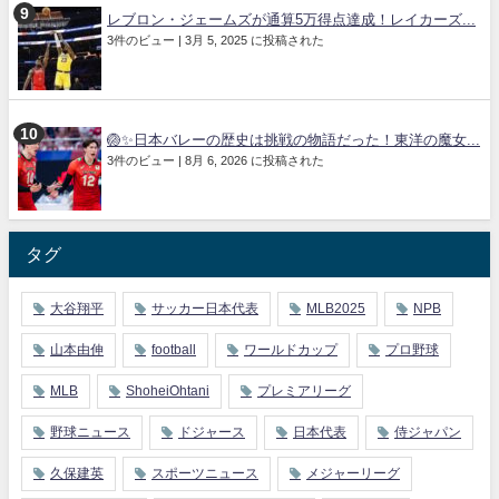
レブロン・ジェームズが通算5万得点達成！レイカーズ...
3件のビュー
|
3月 5, 2025 に投稿された
🏐✨日本バレーの歴史は挑戦の物語だった！東洋の魔女...
3件のビュー
|
8月 6, 2026 に投稿された
タグ
大谷翔平
サッカー日本代表
MLB2025
NPB
山本由伸
football
ワールドカップ
プロ野球
MLB
ShoheiOhtani
プレミアリーグ
野球ニュース
ドジャース
日本代表
侍ジャパン
久保建英
スポーツニュース
メジャーリーグ