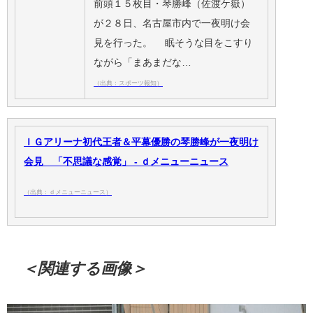
前頭１５枚目・琴勝峰（佐渡ケ嶽）
が２８日、名古屋市内で一夜明け会
見を行った。 眠そうな目をこすり
ながら「まあまだな…
（出典：スポーツ報知）
ＩＧアリーナ初代王者＆平幕優勝の琴勝峰が一夜明け
会見 「不思議な感覚」 - ｄメニューニュース
（出典：ｄメニューニュース）
＜関連する画像＞