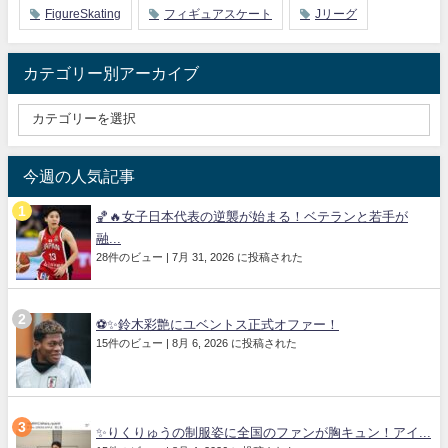
FigureSkating
フィギュアスケート
Jリーグ
カテゴリー別アーカイブ
今週の人気記事
🏀🔥女子日本代表の逆襲が始まる！ベテランと若手が
融...
28件のビュー
|
7月 31, 2026 に投稿された
⚽✨鈴木彩艶にユベントス正式オファー！
15件のビュー
|
8月 6, 2026 に投稿された
✨りくりゅうの制服姿に全国のファンが胸キュン！アイ...