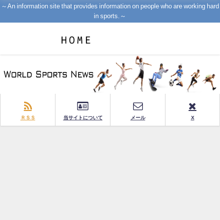
～An information site that provides information on people who are working hard
in sports.～
ＲＳＳ
当サイトについて
メール
X