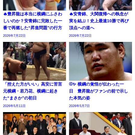
🔥豊昇龍は本当に横綱にふさわ
🔥安青錦、大関復帰への執念が
しいのか？安青錦に完敗した一
実を結ぶ！史上最速10勝で再び
番で再燃した“昇進問題”の行方
頂点への道へ
2026年7月22日
2026年7月22日
「控えた方がいい」高安に苦言
⚾✨ 横綱の覚悟が伝わった一
元横綱・若乃花、横綱に起き
日 豊昇龍がファンの前で示し
た“まさか”の初日
た本気の姿
2026年5月11日
2026年5月7日