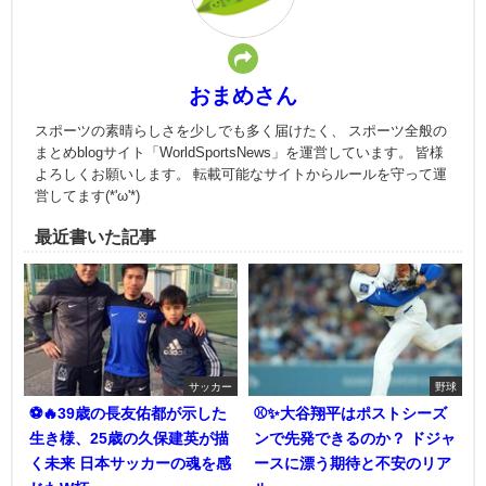
おまめさん
スポーツの素晴らしさを少しでも多く届けたく、 スポーツ全般の
まとめblogサイト「WorldSportsNews」を運営しています。 皆様
よろしくお願いします。 転載可能なサイトからルールを守って運
営してます(*'ω'*)
最近書いた記事
サッカー
野球
⚽🔥39歳の長友佑都が示した
⚾✨大谷翔平はポストシーズ
生き様、25歳の久保建英が描
ンで先発できるのか？ ドジャ
く未来 日本サッカーの魂を感
ースに漂う期待と不安のリア