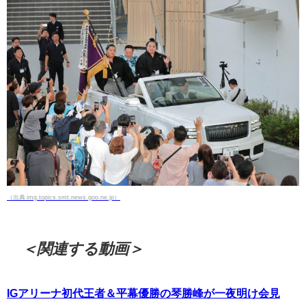
（出典 img.topics.smt.news.goo.ne.jp）
＜関連する動画＞
IGアリーナ初代王者＆平幕優勝の琴勝峰が一夜明け会見