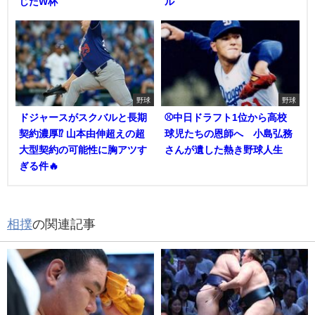
じたW杯
ル
野球
野球
ドジャースがスクバルと長期
⚾中日ドラフト1位から高校
契約濃厚⁉︎ 山本由伸超えの超
球児たちの恩師へ 小島弘務
大型契約の可能性に胸アツす
さんが遺した熱き野球人生
ぎる件🔥
相撲
の関連記事