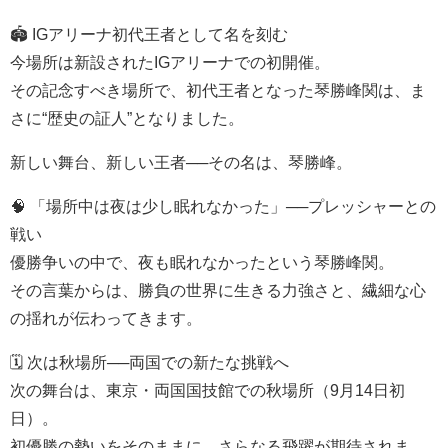
🏟️ IGアリーナ初代王者として名を刻む
今場所は新設されたIGアリーナでの初開催。
その記念すべき場所で、初代王者となった琴勝峰関は、ま
さに“歴史の証人”となりました。
新しい舞台、新しい王者──その名は、琴勝峰。
🧠 「場所中は夜は少し眠れなかった」──プレッシャーとの
戦い
優勝争いの中で、夜も眠れなかったという琴勝峰関。
その言葉からは、勝負の世界に生きる力強さと、繊細な心
の揺れが伝わってきます。
🗓️ 次は秋場所──両国での新たな挑戦へ
次の舞台は、東京・両国国技館での秋場所（9月14日初
日）。
初優勝の勢いをそのままに、さらなる飛躍が期待されま