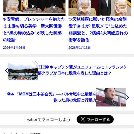
✨安青錦、プレッシャーを抱えた
✨天覧相撲に咲いた桜色の余韻
まま勝ち切る美学 新大関優勝
愛子さまが“星取メモ”に込めた
と“黒の締め込み”が映した師弟
相撲愛と、2横綱2大関総崩れの
の物語
衝撃を語る
2026年1月26日
2026年1月18日
🇫🇷⚽️ キャプテン翼がユニフォームに！フランス3
部クラブが日本に敬意を表した理由とは？
⚽🔥 「MOMは三木谷会長」──バルサ戦中止騒動を
救った男の覚悟と行動力
Twitterでフォローしよう