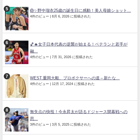
🏐✨野中瑠衣25歳の誕生日に感動！美人母娘ショット...
4件のビュー
|
8月 6, 2026 に投稿された
🏀🔥女子日本代表の逆襲が始まる！ベテランと若手が
融...
4件のビュー
|
7月 31, 2026 に投稿された
WEST.重岡大毅、プロボクサーへの道 – 新たな...
4件のビュー
|
12月 17, 2024 に投稿された
無失点の快投！今永昇太が語るドジャース開幕戦への
思...
3件のビュー
|
3月 5, 2025 に投稿された