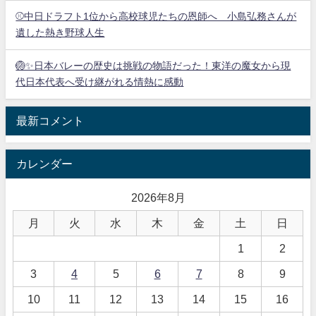
⚾中日ドラフト1位から高校球児たちの恩師へ 小島弘務さんが
遺した熱き野球人生
🏐✨日本バレーの歴史は挑戦の物語だった！東洋の魔女から現
代日本代表へ受け継がれる情熱に感動
最新コメント
カレンダー
2026年8月
月
火
水
木
金
土
日
1
2
3
4
5
6
7
8
9
10
11
12
13
14
15
16