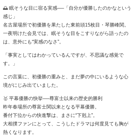
🌅 眠そうな目に宿る実感──「自分が優勝したのかなという
感じ」
名古屋場所で初優勝を果たした東前頭15枚目・琴勝峰関。
一夜明けた会見では、眠そうな目をこすりながら語ったの
は、意外にも“実感のなさ”。
「事実としてはわかっているんですが、不思議な感覚で
す。」
この言葉に、初優勝の重みと、まだ夢の中にいるような心
境がにじみ出ていました。
🥇 平幕優勝の快挙──尊富士以来の歴史的勝利
昨年春場所の尊富士関以来となる平幕優勝。
番付下位からの快進撃は、まさに“下剋上”。
大相撲ファンにとって、こうしたドラマは何度見ても胸が
熱くなります。