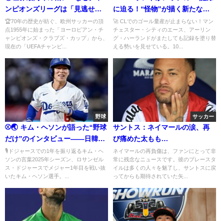
ンピオンズリーグは「見逃せな
に迫る！“怪物”が描く新たな歴
い」のか？
史のページ 🏆🔥
🏆70年の歴史が紡ぐ、欧州サッカーの頂
🚀 CLでのゴール量産が止まらない！マン
点1955年に始まった「ヨーロピアン・チ
チェスター・シティのエース、アーリン
ャンピオンズ・クラブズ・カップ」から、
グ・ハーランドがまたしても記録を塗り替
現在の「UEFAチャンピ...
える勢いを見せている。10...
野球
サッカー
⚾🌏 キム・ヘソンが語った“野球
サントス：ネイマールの涙、再
だけ”のインタビュー――日韓フ
び痛めた太もも…
ァンの温度差が浮き彫りに
🎙️ドジャースでの1年を振り返るキム・ヘ
ネイマールの再負傷は、ファンにとって非
ソンの言葉2025年シーズン、ロサンゼル
常に残念なニュースです。彼のプレースタ
ス・ドジャースでメジャー1年目を戦い抜
イルは多くの人々を魅了し、サントスに戻
いたキム・ヘソン選手。...
ってからも期待されていた矢...