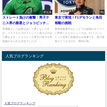
テニス
F1
ストレート負けの衝撃：男子テ
東京で実現！F1デモランと角田
ニス界の新星とジョコビッチの
裕毅の挑戦
戦い
準優勝という結果は決して悪くないです
角田裕毅選手がレッドブル移籍のオファー
が、ファイナルでのストレート負けはやは
に即答したとのニュースは、F1ファンに
り響きます。ジョコビッチ選手の実力を再
とって非常に刺激的な出来事です。彼の将
認識させられた試合でしたが、...
来がどうなるのか、期待が高...
人気ブログランキング
人気ブログランキング