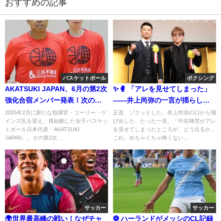
おすすめの記事
バスケットボール
ボクシング
AKATSUKI JAPAN、6月の第2次
✨🥊 「アレを見せてしまった」
強化合宿メンバー発表！次の対
――井上尚弥の一言が揺らした
戦相手はどこ？
5・2東京ドーム決戦 🥊✨
2025年2月に新たな指揮官・コーリー・ゲ
正直、ゾクッとした。井上尚弥の口から飛
インズ氏を迎え、再始動した女子バスケッ
び出した、たった一言。「中谷陣営がアレ
トボール日本代表「AKATSUKI
を見せてしまったところが、どう出るか」
JAPAN」。その第2次...
これ、めちゃくちゃ怖くない...
サッカー
サッカー
🌍世界最高峰の戦い！なぜチャ
⚽️ ハーランドがメッシのCL記録