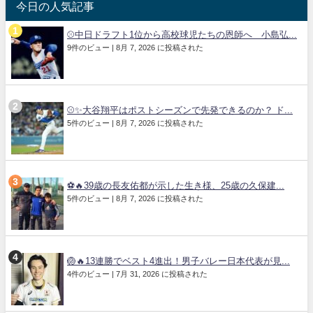
今日の人気記事
⚾中日ドラフト1位から高校球児たちの恩師へ 小島弘...
9件のビュー
|
8月 7, 2026 に投稿された
⚾✨大谷翔平はポストシーズンで先発できるのか？ ド...
5件のビュー
|
8月 7, 2026 に投稿された
⚽🔥39歳の長友佑都が示した生き様、25歳の久保建...
5件のビュー
|
8月 7, 2026 に投稿された
🏐🔥13連勝でベスト4進出！男子バレー日本代表が見...
4件のビュー
|
7月 31, 2026 に投稿された