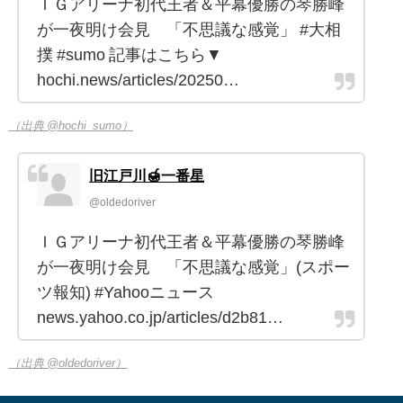
ＩＧアリーナ初代王者＆平幕優勝の琴勝峰
が一夜明け会見 「不思議な感覚」 #大相
撲 #sumo 記事はこちら▼
hochi.news/articles/20250…
（出典 @hochi_sumo）
旧江戸川🍯一番星
@oldedoriver
ＩＧアリーナ初代王者＆平幕優勝の琴勝峰
が一夜明け会見 「不思議な感覚」(スポー
ツ報知) #Yahooニュース
news.yahoo.co.jp/articles/d2b81…
（出典 @oldedoriver）