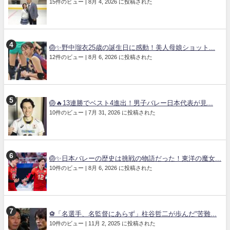
15件のビュー
|
8月 4, 2026 に投稿された
🏐✨野中瑠衣25歳の誕生日に感動！美人母娘ショット...
12件のビュー
|
8月 6, 2026 に投稿された
🏐🔥13連勝でベスト4進出！男子バレー日本代表が見...
10件のビュー
|
7月 31, 2026 に投稿された
🏐✨日本バレーの歴史は挑戦の物語だった！東洋の魔女...
10件のビュー
|
8月 6, 2026 に投稿された
⚽「名選手、名監督にあらず」柱谷哲二が歩んだ“苦難...
10件のビュー
|
11月 2, 2025 に投稿された