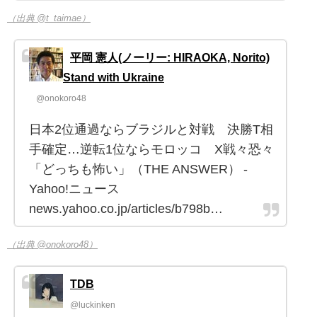
（出典 @t_taimae）
平岡 憲人(ノーリー: HIRAOKA, Norito)
Stand with Ukraine
@onokoro48
日本2位通過ならブラジルと対戦 決勝T相
手確定…逆転1位ならモロッコ X戦々恐々
「どっちも怖い」（THE ANSWER） -
Yahoo!ニュース
news.yahoo.co.jp/articles/b798b…
（出典 @onokoro48）
TDB
@luckinken