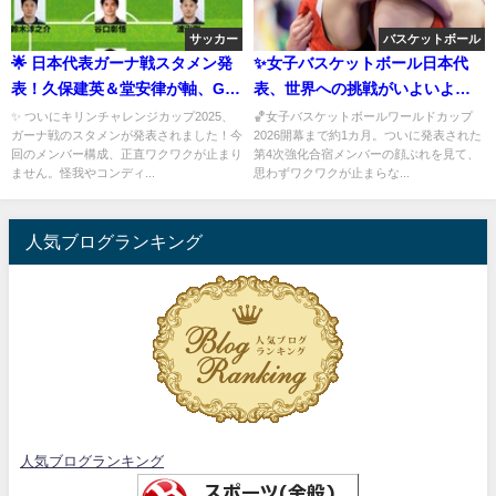
サッカー
バスケットボール
🌟 日本代表ガーナ戦スタメン発
✨女子バスケットボール日本代
表！久保建英＆堂安律が軸、GK
表、世界への挑戦がいよいよ本
は早川友基に大抜擢
格化！19歳・後藤音羽が示す新
✨ ついにキリンチャレンジカップ2025、
🏀女子バスケットボールワールドカップ
ガーナ戦のスタメンが発表されました！今
2026開幕まで約1カ月。ついに発表された
時代の希望
回のメンバー構成、正直ワクワクが止まり
第4次強化合宿メンバーの顔ぶれを見て、
ません。怪我やコンディ...
思わずワクワクが止まらな...
人気ブログランキング
人気ブログランキング