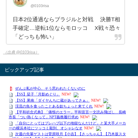
@0103risa
日本2位通過ならブラジルと対戦 決勝T相
手確定…逆転1位ならモロッコ X戦々恐々
「どっちも怖い」
（出典 @0103risa）
ピックアップ記事