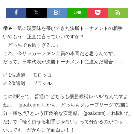
LINE
🌍🔥一気に現実味を帯びてきた決勝トーナメントの相手
いやもう…正直に言っていいですか？
「どっちでも怖すぎる…」
これ、今サッカーファン全員の本音だと思うんです。
だって、日本代表が決勝トーナメントに進んだ場合——
✅ 1位通過 → モロッコ
✅ 2位通過 → ブラジル
この2択って、普通に“どちらも優勝候補レベル”なんですよ
ね…！ [goal.com] しかも、どっちもグループリーグで2勝1
分・勝ち点7という圧倒的な安定感。 [goal.com] これ聞いた
だけで「軽く倒せる相手じゃない」って分かるのがつら
い…でも、だからこそ面白い！！