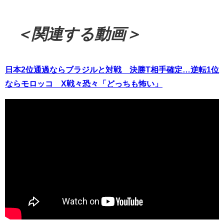
＜関連する動画＞
日本2位通過ならブラジルと対戦 決勝T相手確定…逆転1位
ならモロッコ X戦々恐々「どっちも怖い」