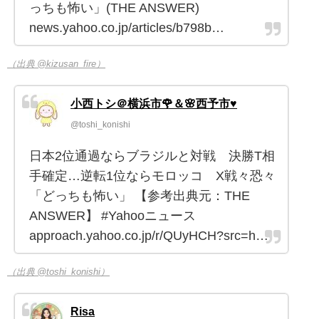
っちも怖い」(THE ANSWER)
news.yahoo.co.jp/articles/b798b…
（出典 @kizusan_fire）
小西トシ＠横浜市🌹＆🌸西予市♥
@toshi_konishi
日本2位通過ならブラジルと対戦 決勝T相
手確定…逆転1位ならモロッコ X戦々恐々
「どっちも怖い」 【参考出典元：THE
ANSWER】 #Yahooニュース
approach.yahoo.co.jp/r/QUyHCH?src=h…
（出典 @toshi_konishi）
Risa