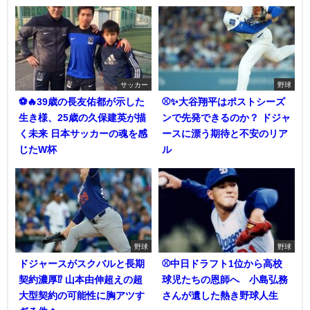
サッカー
野球
⚽🔥39歳の長友佑都が示した
⚾✨大谷翔平はポストシーズ
生き様、25歳の久保建英が描
ンで先発できるのか？ ドジャ
く未来 日本サッカーの魂を感
ースに漂う期待と不安のリア
じたW杯
ル
野球
野球
ドジャースがスクバルと長期
⚾中日ドラフト1位から高校
契約濃厚⁉︎ 山本由伸超えの超
球児たちの恩師へ 小島弘務
大型契約の可能性に胸アツす
さんが遺した熱き野球人生