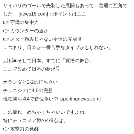
サイバリのゴールで先制した展開もあって、普通に互角で
した。 [news18.com] ✨ポイントはここ
👉 守備の集中力
👉 カウンターの速さ
👉 スター頼みじゃない全体の完成度
…つまり、日本が一番苦手なタイプかもしれない。
🇯🇵🔥そして日本、すでに「覚悟の舞台」
ここで改めて日本の状況👇
オランダと2-2の打ち合い
チュニジアに4-0の完勝
現在勝ち点4で首位争い中 [sportingnews.com]
この流れ、めちゃくちゃいいですよね。
特にチュニジア戦の4得点は、
👉 攻撃力の覚醒