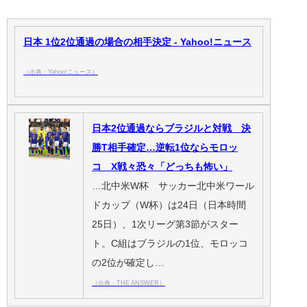
日本 1位2位通過の場合の相手決定 - Yahoo!ニュース
（出典：Yahoo!ニュース）
日本2位通過ならブラジルと対戦 決
勝T相手確定…逆転1位ならモロッ
コ X戦々恐々「どっちも怖い」
…北中米W杯 サッカー北中米ワール
ドカップ（W杯）は24日（日本時間
25日）、1次リーグ第3節がスター
ト。C組はブラジルの1位、モロッコ
の2位が確定し…
（出典：THE ANSWER）