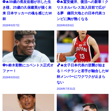
⚽🔥39歳の長友佑都が示した生
⚽🔥冨安健洋、復活への新章！ク
き様、25歳の久保建英が描く未
リスタルパレス加入目前で広が
来 日本サッカーの魂を感じたW
る夢 鎌田大地との日本代表コ
杯
ンビに胸が熱くなる
2026年8月7日
2026年8月6日
⚽✨鈴木彩艶にユベントス正式オ
🏀🔥女子日本代表の逆襲が始ま
ファー！
る！ベテランと若手が融合したW
杯メンバーにワクワクが止まら
2026年8月6日
ない
2026年7月31日