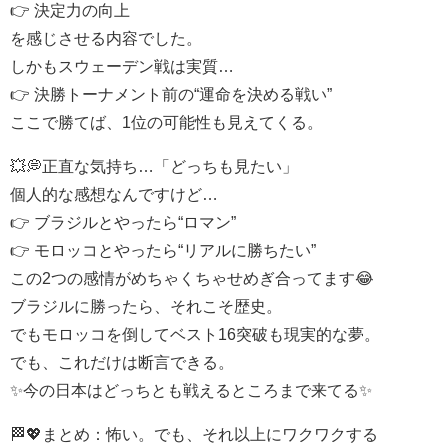
👉 決定力の向上
を感じさせる内容でした。
しかもスウェーデン戦は実質…
👉 決勝トーナメント前の“運命を決める戦い”
ここで勝てば、1位の可能性も見えてくる。
💥💭正直な気持ち…「どっちも見たい」
個人的な感想なんですけど…
👉 ブラジルとやったら“ロマン”
👉 モロッコとやったら“リアルに勝ちたい”
この2つの感情がめちゃくちゃせめぎ合ってます😂
ブラジルに勝ったら、それこそ歴史。
でもモロッコを倒してベスト16突破も現実的な夢。
でも、これだけは断言できる。
✨今の日本はどっちとも戦えるところまで来てる✨
🏁💖まとめ：怖い。でも、それ以上にワクワクする