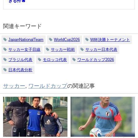
ぎる件🔥
関連キーワード
JapanNationalTeam
WorldCup2026
W杯決勝トーナメント
サッカー女子目線
サッカー戦術
サッカー日本代表
ブラジル代表
モロッコ代表
ワールドカップ2026
日本代表分析
サッカー
,
ワールドカップ
の関連記事