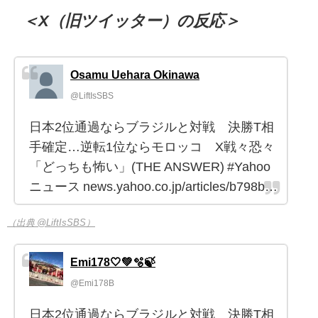
＜X（旧ツイッター）の反応＞
Osamu Uehara Okinawa
@LiftIsSBS
日本2位通過ならブラジルと対戦 決勝T相
手確定…逆転1位ならモロッコ X戦々恐々
「どっちも怖い」(THE ANSWER) #Yahoo
ニュース news.yahoo.co.jp/articles/b798b…
（出典 @LiftIsSBS）
Emi178🤍💚🫧🍃
@Emi178B
日本2位通過ならブラジルと対戦 決勝T相