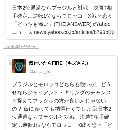
日本2位通過ならブラジルと対戦 決勝T相
手確定…逆転1位ならモロッコ X戦々恐々
「どっちも怖い」(THE ANSWER) #Yahoo
ニュース news.yahoo.co.jp/articles/b798b…
（出典 @luckinken）
気付いたらFIRE（キズさん）
@kizusan_fire
ブラジルとモロッコどちらも強いが、どう
せならジャイアント・キリングのチャンス
と捉えてブラジルの方が良いんじゃない
の？ 仮に負けても納得行くでしょ🤔 日本2
位通過ならブラジルと対戦 決勝T相手確
定…逆転1位ならモロッコ X戦々恐々「ど