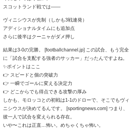
スコットランド戦では——
ヴィニシウスが先制（しかも3戦連発）
アディショナルタイムにも追加点
さらに後半はクーニャがダメ押し
結果は3-0の完勝。 [footballchannel.jp] この試合、もう完全
に「試合を支配する強者のサッカー」だったんですよね。
✨ポイントはここ
👉 スピードと個の突破力
👉 一瞬でゴールに変える決定力
👉 どこからでも得点できる攻撃の厚み
しかも、モロッコとの初戦は1-1のドローで、そこでもヴィ
ニシウスが決めてるんです。 [sportingnews.com] つまり、
彼一人で試合を変えられる存在。
いや〜これは正直…怖い。めちゃくちゃ怖い。