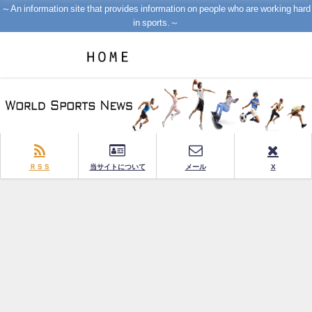
～An information site that provides information on people who are working hard
in sports.～
ＲＳＳ
当サイトについて
メール
X