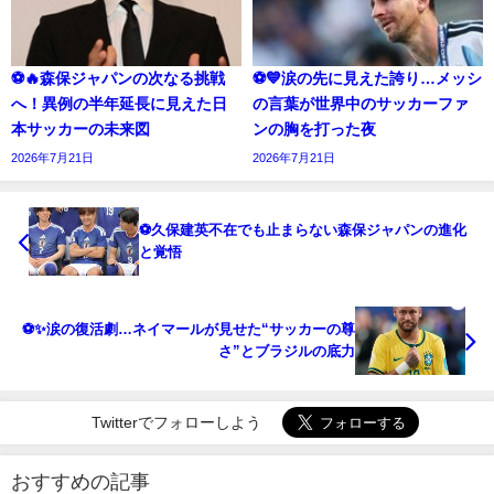
⚽🔥森保ジャパンの次なる挑戦
⚽💙涙の先に見えた誇り…メッシ
へ！異例の半年延長に見えた日
の言葉が世界中のサッカーファ
本サッカーの未来図
ンの胸を打った夜
2026年7月21日
2026年7月21日
⚽久保建英不在でも止まらない森保ジャパンの進化
と覚悟
⚽✨涙の復活劇…ネイマールが見せた“サッカーの尊
さ”とブラジルの底力
Twitterでフォローしよう
おすすめの記事