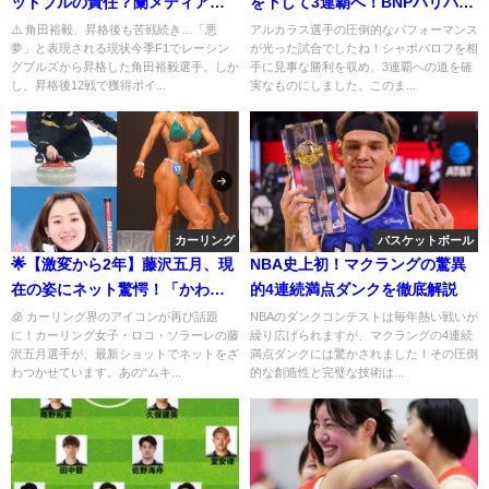
ッドブルの責任？蘭メディアが
を下して3連覇へ！BNPパリバ・
パワーバランス問題を糾弾
オープン16強進出
⚠️ 角田裕毅、昇格後も苦戦続き…「悪
アルカラス選手の圧倒的なパフォーマンス
夢」と表現される現状今季F1でレーシン
が光った試合でしたね！シャポバロフを相
グブルズから昇格した角田裕毅選手。しか
手に見事な勝利を収め、3連覇への道を確
し、昇格後12戦で獲得ポイ...
実なものにしました。このま...
カーリング
バスケットボール
🌟【激変から2年】藤沢五月、現
NBA史上初！マクラングの驚異
在の姿にネット驚愕！「かわい
的4連続満点ダンクを徹底解説
くなって」「もうマッチョ封
🧊 カーリング界のアイコンが再び話題
NBAのダンクコンテストは毎年熱い戦いが
に！カーリング女子・ロコ・ソラーレの藤
繰り広げられますが、マクラングの4連続
印？」
沢五月選手が、最新ショットでネットをざ
満点ダンクには驚かされました！その圧倒
わつかせています。あの“ムキ...
的な創造性と完璧な技術は...