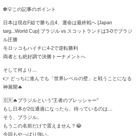
⚽💡この記事のポイント
日本は現在F組で勝ち点4、運命は最終戦へ [Japan
targ...World Cup] ブラジル vs スコットランドは3-0でブラジ
ル圧勝
モロッコもハイチに4-2で逆転勝利
両者とも絶好調で決勝トーナメントへ
そして何より…
👉 どっちに進んでも「世界レベルの壁」と戦うことになる
神展開🔥
🇧🇷🔥ブラジルという“王者のプレッシャー”
もし日本が2位通過になったら、待っているのは…
そう、ブラジル。
もうこの名前だけで震えません？😂
今回もやっぱり強い。