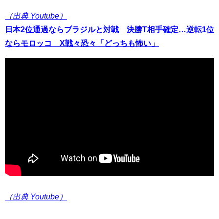
（出典 Youtube）
日本2位通過ならブラジルと対戦 決勝T相手確定…逆転1位
ならモロッコ X戦々恐々「どっちも怖い」
（出典 Youtube）