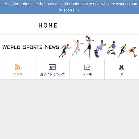
～An information site that provides information on people who are working hard
in sports.～
ＲＳＳ
当サイトについて
メール
X