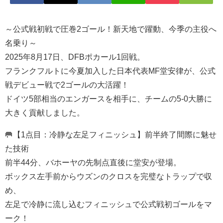
～公式戦初戦で圧巻2ゴール！新天地で躍動、今季の主役へ
名乗り～
2025年8月17日、DFBポカール1回戦。
フランクフルトに今夏加入した日本代表MF堂安律が、公式
戦デビュー戦で2ゴールの大活躍！
ドイツ5部相当のエンガースを相手に、チームの5-0大勝に
大きく貢献しました。
🥅【1点目：冷静な左足フィニッシュ】前半終了間際に魅せ
た技術
前半44分、バホーヤの先制点直後に堂安が登場。
ボックス左手前からウズンのクロスを完璧なトラップで収
め、
左足で冷静に流し込むフィニッシュで公式戦初ゴールをマ
ーク！