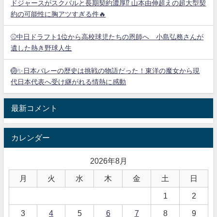
ドジャースがスクバルと長期契約濃厚⁉︎ 山本由伸超えの超大型契
約の可能性に胸アツすぎる件🔥
⚾中日ドラフト1位から高校球児たちの恩師へ 小島弘務さんが
遺した熱き野球人生
🏐✨日本バレーの歴史は挑戦の物語だった！東洋の魔女から現
代日本代表へ受け継がれる情熱に感動
最新コメント
カレンダー
2026年8月
月
火
水
木
金
土
日
1
2
3
4
5
6
7
8
9