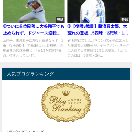
野球
野球
⚾ついに首位陥落…大谷翔平でも
⚾【復帰3戦目】藤浪晋太郎、大
止められず、ドジャース逆転負
荒れの登板…5四球・2死球・1暴
けで4連敗
投で無念の降板
🧢翔平、古巣相手に力投も白星ならず「1
🧨 制球に苦しんだマウンドDeNAに加入し
番・投手兼DH」で先発した大谷翔平。術
た藤浪晋太郎投手が、イースタン・リーグ
後最多の80球を投じ、4回1/3を5安打4失
巨人戦で日本復帰後3度目の登板。しかし
点。打者としては4打...
この日は、5四球・2死...
人気ブログランキング