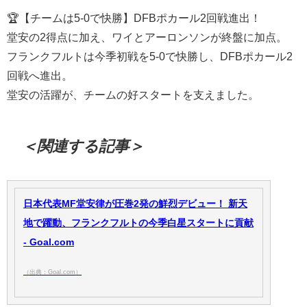
🏆【チームは5-0で快勝】DFBポカール2回戦進出！
堂安の2得点に加え、ワイとアーロンソンが終盤に加点。
フランクフルトは今季初戦を5-0で快勝し、DFBポカール2
回戦へ進出。
堂安の活躍が、チームの好スタートを支えました。
＜関連する記事＞
日本代表MF堂安律が圧巻2発の鮮烈デビュー！ 新天
地で躍動、フランクフルトの今季白星スタートに貢献
- Goal.com
（出典：Goal.com）