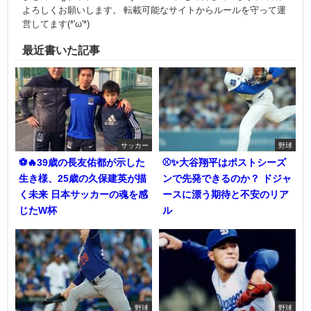
よろしくお願いします。 転載可能なサイトからルールを守って運
営してます(*'ω'*)
最近書いた記事
サッカー
野球
⚽🔥39歳の長友佑都が示した
⚾✨大谷翔平はポストシーズ
生き様、25歳の久保建英が描
ンで先発できるのか？ ドジャ
く未来 日本サッカーの魂を感
ースに漂う期待と不安のリア
じたW杯
ル
野球
野球