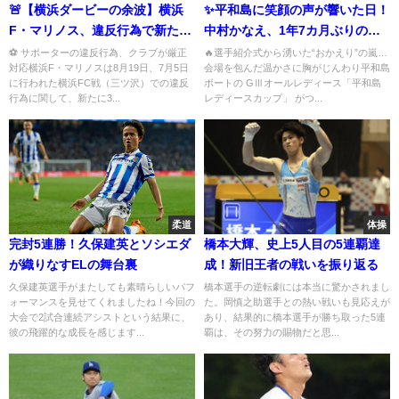
🚨【横浜ダービーの余波】横浜
✨平和島に笑顔の声が響いた日！
F・マリノス、違反行為で新たに
中村かなえ、1年7カ月ぶりの復
3人を無期限入場禁止に 処分者
帰へ「お久しぶりです」
⚽ サポーターの違反行為、クラブが厳正
🔥選手紹介式から湧いた“おかえり”の嵐…
対応横浜F・マリノスは8月19日、7月5日
会場を包んだ温かさに胸がじんわり平和島
は合計72人に
に行われた横浜FC戦（三ツ沢）での違反
ボートの GⅢオールレディース「平和島
行為に関して、新たに3...
レディースカップ」 がつ...
柔道
体操
完封5連勝！久保建英とソシエダ
橋本大輝、史上5人目の5連覇達
が織りなすELの舞台裏
成！新旧王者の戦いを振り返る
久保建英選手がまたしても素晴らしいパフ
橋本選手の逆転劇には本当に驚かされまし
ォーマンスを見せてくれましたね！今回の
た。岡慎之助選手との熱い戦いも見応えが
大会で2試合連続アシストという結果に、
あり、結果的に橋本選手が勝ち取った5連
彼の飛躍的な成長を感じます...
覇は、その努力の賜物だと思...