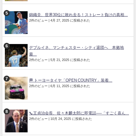
錦織圭、世界30位に敗れ去る！ストレート負けの真相...
2件のビュー
|
4月 27, 2025 に投稿された
デブルイネ、マンチェスター・シティ退団へ 本拠地
最...
2件のビュー
|
5月 21, 2025 に投稿された
🏁 トーヨータイヤ「OPEN COUNTRY」装着...
2件のビュー
|
6月 11, 2025 に投稿された
📞王貞治会長、佐々木麟太郎に即電話──「すごく喜ん...
2件のビュー
|
10月 24, 2025 に投稿された