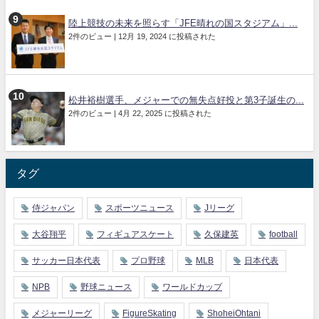
陸上競技の未来を照らす「JFE晴れの国スタジアム」...
2件のビュー
|
12月 19, 2024 に投稿された
松井裕樹選手、メジャーでの無失点好投と第3子誕生の...
2件のビュー
|
4月 22, 2025 に投稿された
タグ
侍ジャパン
スポーツニュース
Jリーグ
大谷翔平
フィギュアスケート
久保建英
football
サッカー日本代表
プロ野球
MLB
日本代表
NPB
野球ニュース
ワールドカップ
メジャーリーグ
FigureSkating
ShoheiOhtani