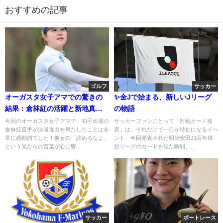
おすすめの記事
ゴルフ
サッカー
オーガスタ女子アマでの驚きの
✨金Jで始まる、新しいJリーグ
結果：倉林紅の活躍と新地真美
の物語
夏の決勝進出
今回のオーガスタ女子アマで、初手出場の
サッカーファンにとって「対戦カード発
倉林紅選手が決勝進出を果たしたことは非
表」は、それだけで一日が特別になるイベ
常に感動的でした！彼女の「諦めるなよ」
ント。今回発表された明治安田J1百年構
という兄からの言葉が心に響...
想リーグのカードを見た瞬間、...
サッカー
ボートレース