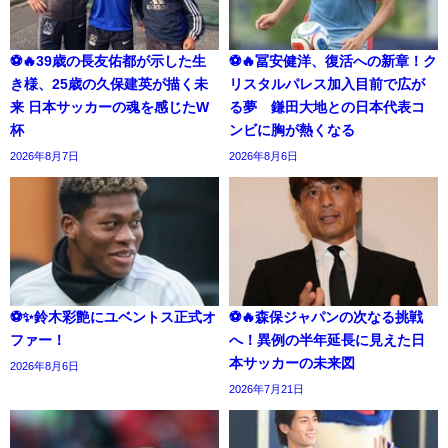
⚽🔥39歳の長友佑都が示した生
⚽🔥冨安健洋、復活への新章！ク
き様、25歳の久保建英が描く未
リスタルパレス加入目前で広が
来 日本サッカーの魂を感じたW
る夢 鎌田大地との日本代表コ
杯
ンビに胸が熱くなる
2026年8月7日
2026年8月6日
⚽✨鈴木彩艶にユベントス正式オ
⚽🔥森保ジャパンの次なる挑戦
ファー！
へ！異例の半年延長に見えた日
本サッカーの未来図
2026年8月6日
2026年7月21日