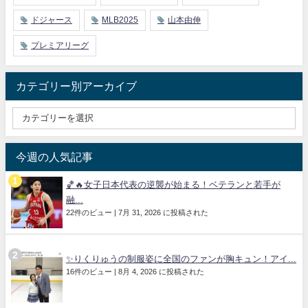
ドジャース
MLB2025
山本由伸
プレミアリーグ
カテゴリー別アーカイブ
今週の人気記事
🏀🔥女子日本代表の逆襲が始まる！ベテランと若手が
融...
22件のビュー
|
7月 31, 2026 に投稿された
✨りくりゅうの制服姿に全国のファンが胸キュン！アイ...
16件のビュー
|
8月 4, 2026 に投稿された