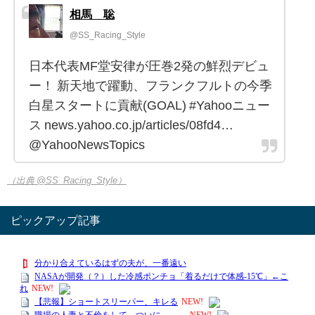
相馬 聡
@SS_Racing_Style
日本代表MF堂安律が圧巻2発の鮮烈デビュ
ー！ 新天地で躍動、フランクフルトの今季
白星スタートに貢献(GOAL) #Yahooニュー
ス news.yahoo.co.jp/articles/08fd4…
@YahooNewsTopics
（出典 @SS_Racing_Style）
ピックアップ記事