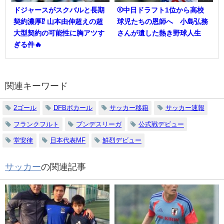
ドジャースがスクバルと長期
⚾中日ドラフト1位から高校
契約濃厚⁉︎ 山本由伸超えの超
球児たちの恩師へ 小島弘務
大型契約の可能性に胸アツす
さんが遺した熱き野球人生
ぎる件🔥
関連キーワード
2ゴール
DFBポカール
サッカー移籍
サッカー速報
フランクフルト
ブンデスリーガ
公式戦デビュー
堂安律
日本代表MF
鮮烈デビュー
サッカー
の関連記事