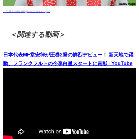
（出典 media.image.infoseek.co.jp）
＜関連する動画＞
日本代表MF堂安律が圧巻2発の鮮烈デビュー！ 新天地で躍
動、フランクフルトの今季白星スタートに貢献 - YouTube