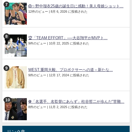
🏐✨野中瑠衣25歳の誕生日に感動！美人母娘ショット...
12件のビュー
|
8月 6, 2026 に投稿された
🏆「TEAM EFFORT」──大谷翔平がMVPト...
9件のビュー
|
10月 22, 2025 に投稿された
WEST.重岡大毅、プロボクサーへの道 – 新たな...
9件のビュー
|
12月 17, 2024 に投稿された
⚽「名選手、名監督にあらず」柱谷哲二が歩んだ“苦難...
8件のビュー
|
11月 2, 2025 に投稿された
リンク集