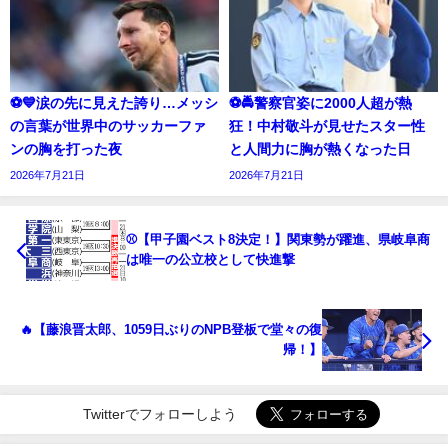
⚽💙涙の先に見えた誇り…メッシ
⚽🚔警察官姿に2000人超が熱
の言葉が世界中のサッカーファ
狂！中村敬斗が見せたスター性
ンの胸を打った夜
と人間力に胸が熱くなった日
2026年7月21日
2026年7月21日
⚾【甲子園ベスト8決定！】関東勢が躍進、県岐阜商
は唯一の公立校として快進撃
🔥【藤浪晋太郎、1059日ぶりのNPB登板で堂々の復
帰！】
Twitterでフォローしよう