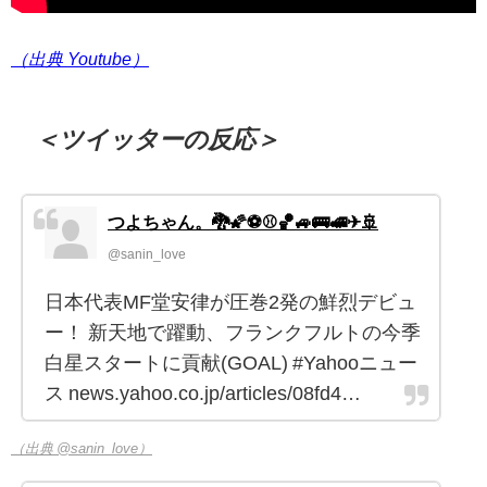
（出典 Youtube）
＜ツイッターの反応＞
つよちゃん。🐉🌠⚽⚾🏀🚙🚌🚅✈🚢
@sanin_love
日本代表MF堂安律が圧巻2発の鮮烈デビュ
ー！ 新天地で躍動、フランクフルトの今季
白星スタートに貢献(GOAL) #Yahooニュー
ス news.yahoo.co.jp/articles/08fd4…
（出典 @sanin_love）