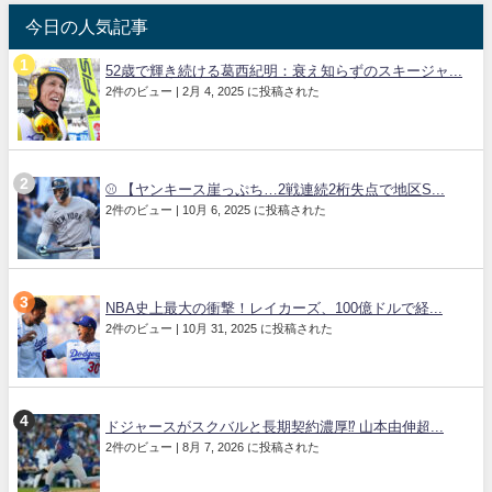
今日の人気記事
52歳で輝き続ける葛西紀明：衰え知らずのスキージャ...
2件のビュー
|
2月 4, 2025 に投稿された
⚾ 【ヤンキース崖っぷち…2戦連続2桁失点で地区S...
2件のビュー
|
10月 6, 2025 に投稿された
NBA史上最大の衝撃！レイカーズ、100億ドルで経...
2件のビュー
|
10月 31, 2025 に投稿された
ドジャースがスクバルと長期契約濃厚⁉︎ 山本由伸超...
2件のビュー
|
8月 7, 2026 に投稿された