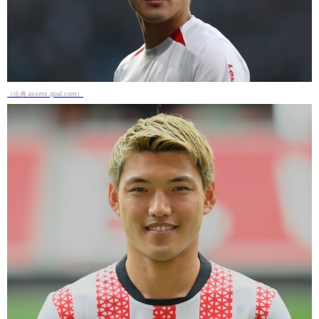
（出典 assets.goal.com）