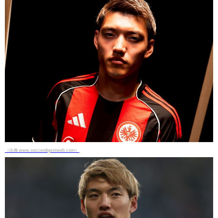
（出典 www.soccerdigestweb.com）