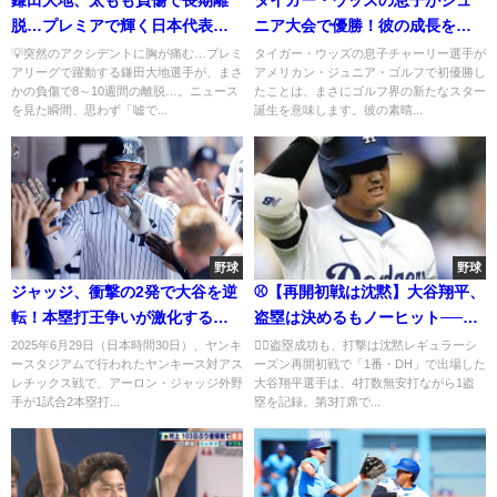
脱…プレミアで輝く日本代表に
ニア大会で優勝！彼の成長を振
試練🔥
り返る
💡突然のアクシデントに胸が痛む…プレミ
タイガー・ウッズの息子チャーリー選手が
アリーグで躍動する鎌田大地選手が、まさ
アメリカン・ジュニア・ゴルフで初優勝し
かの負傷で8～10週間の離脱…。ニュース
たことは、まさにゴルフ界の新たなスター
を見た瞬間、思わず「嘘で...
誕生を意味します。彼の素晴...
野球
野球
ジャッジ、衝撃の2発で大谷を逆
⚾【再開初戦は沈黙】大谷翔平、
転！本塁打王争いが激化する
盗塁は決めるもノーヒット──ド
MLB中盤戦
ジャースは“天敵”ブルワーズに4
2025年6月29日（日本時間30日）、ヤンキ
🏃‍♂️盗塁成功も、打撃は沈黙レギュラーシ
ースタジアムで行われたヤンキース対アス
ーズン再開初戦で「1番・DH」で出場した
連敗
レチックス戦で、アーロン・ジャッジ外野
大谷翔平選手は、4打数無安打ながら1盗
手が1試合2本塁打...
塁を記録。第3打席で...