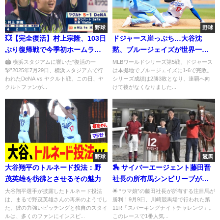
野球
野球
💥【完全復活】村上宗隆、103日
ドジャース崖っぷち…大谷沈
ぶり復帰戦で今季初ホームラ
黙、ブルージェイズが世界一へ
ン！「すごくほっとしていま
王手！
🏟️ 横浜スタジアムに響いた“復活の一
MLBワールドシリーズ第5戦、ドジャース
撃”2025年7月29日、横浜スタジアムで行
は本拠地でブルージェイズに1-6で完敗。
す」
われたDeNA vs ヤクルト戦。この日、ヤ
シリーズ成績は2勝3敗となり、連覇へ向
クルトファンが...
けて後がなくなりました...
野球
競馬
大谷翔平のトルネード投法：野
🏇 サイバーエージェント藤田晋
茂英雄を彷彿とさせるその魅力
社長の所有馬シンビリーブが快
勝！ 川崎競馬でJRA交流競走を
大谷翔平選手が披露したトルネード投法
🌟 “ウマ娘”の藤田社長が所有する注目馬が
は、まるで野茂英雄さんの再来のようでし
勝利！9月9日、川崎競馬場で行われた第
制覇！JDC2連覇へ向けて視界良
た。彼の力強いピッチングと独自のスタイ
11R「スパーキングナイトチャレンジ」。
好
ルは、多くのファンにインスピ...
このレースで1番人気...