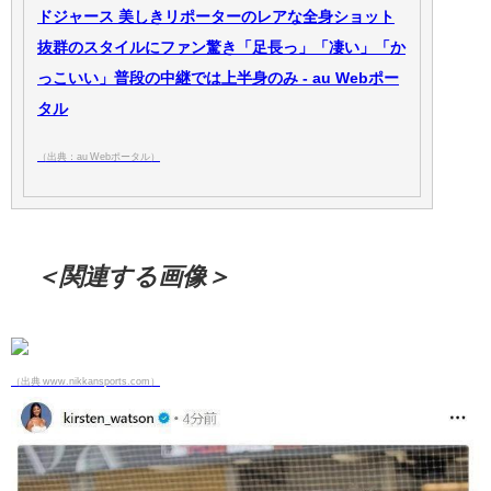
ドジャース 美しきリポーターのレアな全身ショット
抜群のスタイルにファン驚き「足長っ」「凄い」「か
っこいい」普段の中継では上半身のみ - au Webポー
タル
（出典：au Webポータル）
＜関連する画像＞
（出典 www.nikkansports.com）