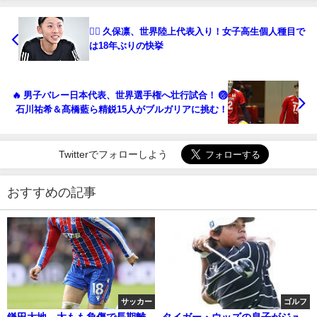
🏃‍♀️ 久保凛、世界陸上代表入り！女子高生個人種目で
は18年ぶりの快挙
🔥 男子バレー日本代表、世界選手権へ壮行試合！ 🏐
石川祐希＆髙橋藍ら精鋭15人がブルガリアに挑む！
Twitterでフォローしよう
おすすめの記事
サッカー
ゴルフ
鎌田大地、太もも負傷で長期離
タイガー・ウッズの息子がジュ