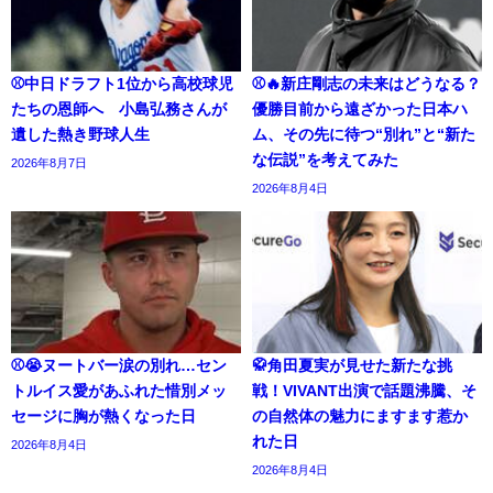
⚾中日ドラフト1位から高校球児
⚾🔥新庄剛志の未来はどうなる？
たちの恩師へ 小島弘務さんが
優勝目前から遠ざかった日本ハ
遺した熱き野球人生
ム、その先に待つ“別れ”と“新た
な伝説”を考えてみた
2026年8月7日
2026年8月4日
⚾😭ヌートバー涙の別れ…セン
🥋角田夏実が見せた新たな挑
トルイス愛があふれた惜別メッ
戦！VIVANT出演で話題沸騰、そ
セージに胸が熱くなった日
の自然体の魅力にますます惹か
れた日
2026年8月4日
2026年8月4日