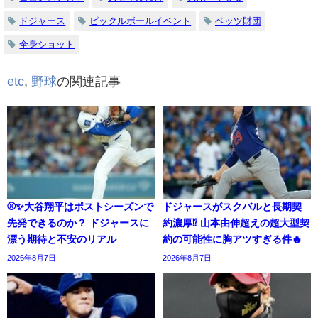
ドジャース
ピックルボールイベント
ベッツ財団
全身ショット
etc
,
野球
の関連記事
⚾✨大谷翔平はポストシーズンで
ドジャースがスクバルと長期契
先発できるのか？ ドジャースに
約濃厚⁉︎ 山本由伸超えの超大型契
漂う期待と不安のリアル
約の可能性に胸アツすぎる件🔥
2026年8月7日
2026年8月7日