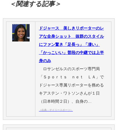
＜関連する記事＞
ドジャース 美しきリポーターのレ
アな全身ショット 抜群のスタイル
にファン驚き「足長っ」「凄い」
「かっこいい」普段の中継では上半
身のみ
ロサンゼルスのスポーツ専門局
「Ｓｐｏｒｔｓ ｎｅｔ ＬＡ」で
ドジャース専属リポーターを務める
キアステン・ワトソンさんが１日
（日本時間２日）、自身の…
（出典：デイリースポーツ）