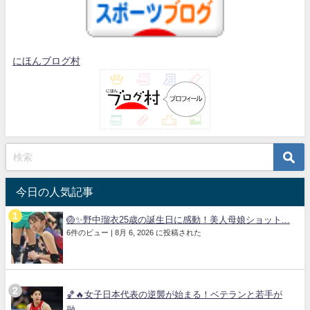
にほんブログ村
今日の人気記事
🏐✨野中瑠衣25歳の誕生日に感動！美人母娘ショット...
6件のビュー
|
8月 6, 2026 に投稿された
🏀🔥女子日本代表の逆襲が始まる！ベテランと若手が
融...