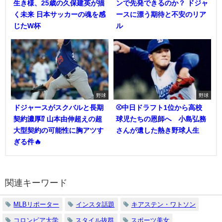
生き様、25歳の久保建英が描
ンで先発できるのか？ ドジャ
く未来 日本サッカーの魂を感
ースに漂う期待と不安のリア
じたW杯
ル
野球
野球
ドジャースがスクバルと長期
⚾中日ドラフト1位から高校
契約濃厚⁉︎ 山本由伸超えの超
球児たちの恩師へ 小島弘務
大型契約の可能性に胸アツす
さんが遺した熱き野球人生
ぎる件🔥
関連キーワード
MLBリポーター
インスタ話題
キアステン・ワトソン
コロンビア大学
スタイル抜群
スポーツ美女