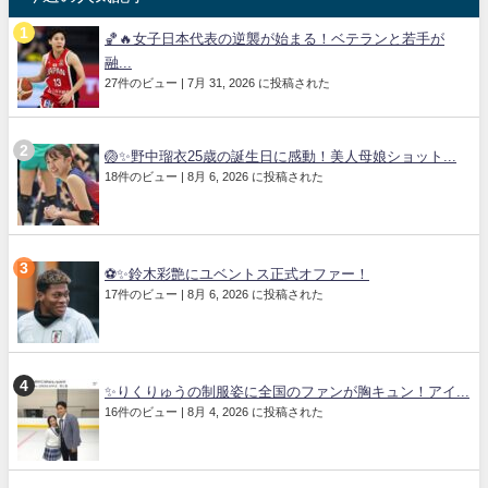
🏀🔥女子日本代表の逆襲が始まる！ベテランと若手が
融...
27件のビュー
|
7月 31, 2026 に投稿された
🏐✨野中瑠衣25歳の誕生日に感動！美人母娘ショット...
18件のビュー
|
8月 6, 2026 に投稿された
⚽✨鈴木彩艶にユベントス正式オファー！
17件のビュー
|
8月 6, 2026 に投稿された
✨りくりゅうの制服姿に全国のファンが胸キュン！アイ...
16件のビュー
|
8月 4, 2026 に投稿された