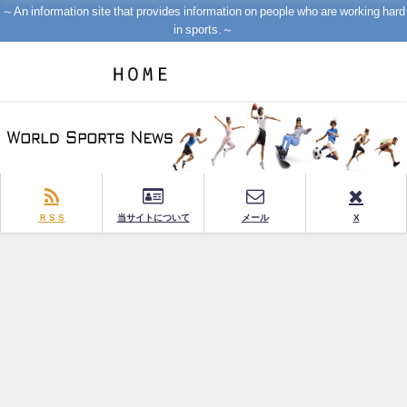
～An information site that provides information on people who are working hard
in sports.～
ＲＳＳ
当サイトについて
メール
X