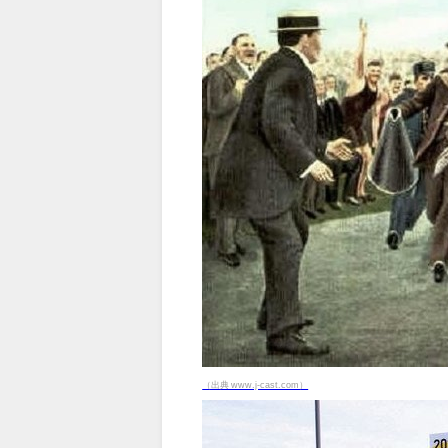
（出典 www.j-cast.com）