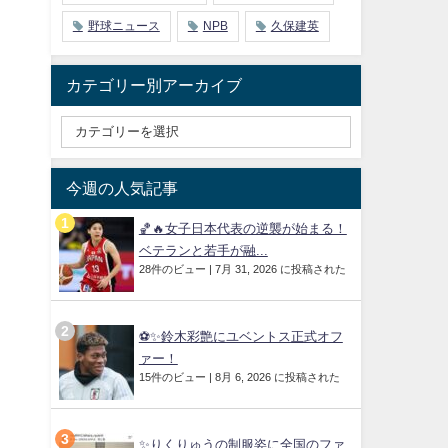
野球ニュース
NPB
久保建英
カテゴリー別アーカイブ
今週の人気記事
🏀🔥女子日本代表の逆襲が始まる！
ベテランと若手が融...
28件のビュー
|
7月 31, 2026 に投稿された
⚽✨鈴木彩艶にユベントス正式オフ
ァー！
15件のビュー
|
8月 6, 2026 に投稿された
✨りくりゅうの制服姿に全国のファ