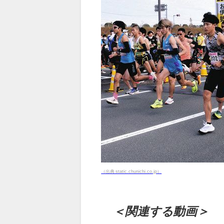
（出典 static.chunichi.co.jp）
＜関連する動画＞