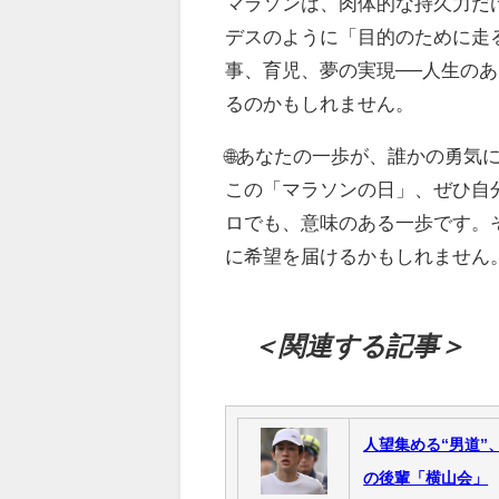
マラソンは、肉体的な持久力だ
デスのように「目的のために走
事、育児、夢の実現──人生の
るのかもしれません。
🌐あなたの一歩が、誰かの勇気
この「マラソンの日」、ぜひ自
ロでも、意味のある一歩です。
に希望を届けるかもしれません
＜関連する記事＞
人望集める“男道”
の後輩「横山会」