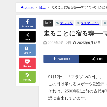
ホーム
陸上
走ることに宿る魂──マラソンの日が語
陸上
マラソン
東京マラソン
Facebook
走ることに宿る魂──
post
2025年9月12日
2025年9月12日
はてブ
Facebook
post
Pocket
9月12日、「マラソンの日」。
Feedly
この日は単なるスポーツ記念日
それは、2500年以上前の古代
語に由来しています。