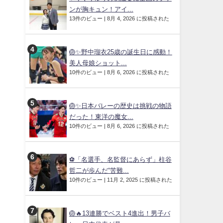
ンが胸キュン！アイ...
13件のビュー
|
8月 4, 2026 に投稿された
🏐✨野中瑠衣25歳の誕生日に感動！
美人母娘ショット...
10件のビュー
|
8月 6, 2026 に投稿された
🏐✨日本バレーの歴史は挑戦の物語
だった！東洋の魔女...
10件のビュー
|
8月 6, 2026 に投稿された
⚽「名選手、名監督にあらず」柱谷
哲二が歩んだ“苦難...
10件のビュー
|
11月 2, 2025 に投稿された
🏐🔥13連勝でベスト4進出！男子バ