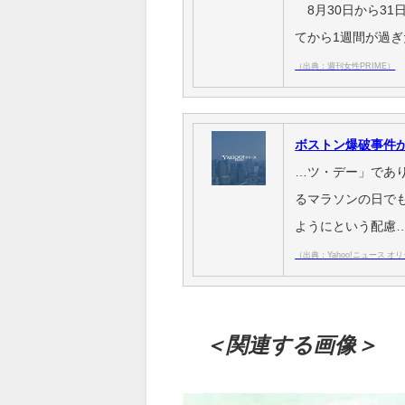
8月30日から31
てから1週間が過ぎ
（出典：週刊女性PRIME）
ボストン爆破事件か
…ツ・デー」であ
るマラソンの日で
ようにという配慮
（出典：Yahoo!ニュース オリ
＜関連する画像＞