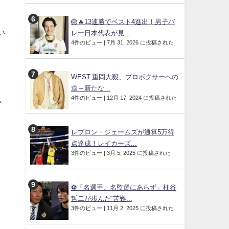
ピ
🏐🔥13連勝でベスト4進出！男子バ
い
レー日本代表が見...
4件のビュー
|
7月 31, 2026 に投稿された
WEST.重岡大毅、プロボクサーへの
道 – 新たな...
4件のビュー
|
12月 17, 2024 に投稿された
か
レブロン・ジェームズが通算5万得
点達成！レイカーズ...
3件のビュー
|
3月 5, 2025 に投稿された
⚽「名選手、名監督にあらず」柱谷
哲二が歩んだ“苦難...
3件のビュー
|
11月 2, 2025 に投稿された