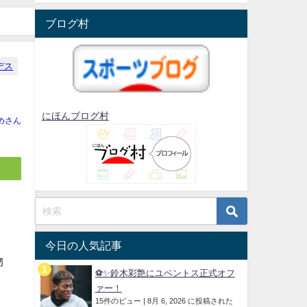
ブログ村
デス
にほんブログ村
めさん
今日の人気記事
物
⚽✨鈴木彩艶にユベントス正式オフ
ァー！
15件のビュー
|
8月 6, 2026 に投稿された