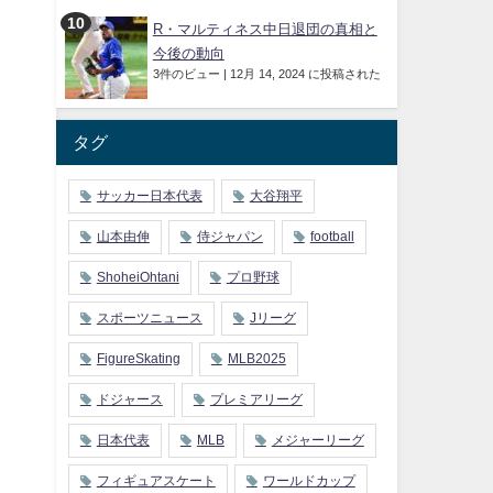
R・マルティネス中日退団の真相と
今後の動向
3件のビュー
|
12月 14, 2024 に投稿された
タグ
サッカー日本代表
大谷翔平
山本由伸
侍ジャパン
football
ShoheiOhtani
プロ野球
スポーツニュース
Jリーグ
FigureSkating
MLB2025
ドジャース
プレミアリーグ
日本代表
MLB
メジャーリーグ
フィギュアスケート
ワールドカップ