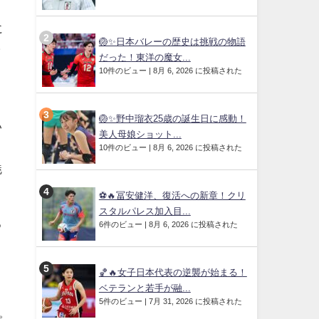
に
🏐✨日本バレーの歴史は挑戦の物語
ラ
だった！東洋の魔女...
10件のビュー
|
8月 6, 2026 に投稿された
🏐✨野中瑠衣25歳の誕生日に感動！
い
美人母娘ショット...
10件のビュー
|
8月 6, 2026 に投稿された
魅
⚽🔥冨安健洋、復活への新章！クリ
スタルパレス加入目...
る
6件のビュー
|
8月 6, 2026 に投稿された
🏀🔥女子日本代表の逆襲が始まる！
ベテランと若手が融...
5件のビュー
|
7月 31, 2026 に投稿された