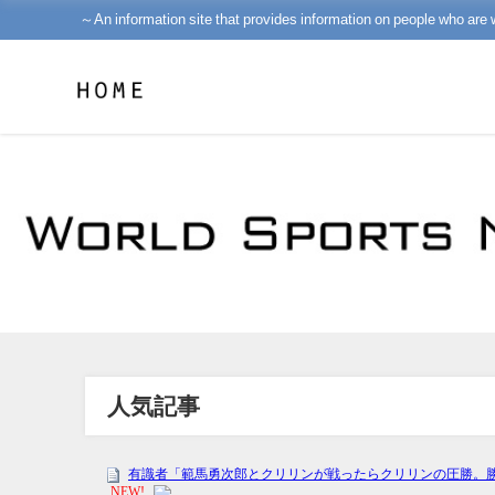
～An information site that provides information on people who are 
人気記事