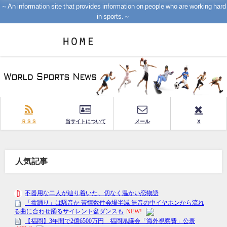
～An information site that provides information on people who are working hard
in sports.～
ＲＳＳ
当サイトについて
メール
X
人気記事