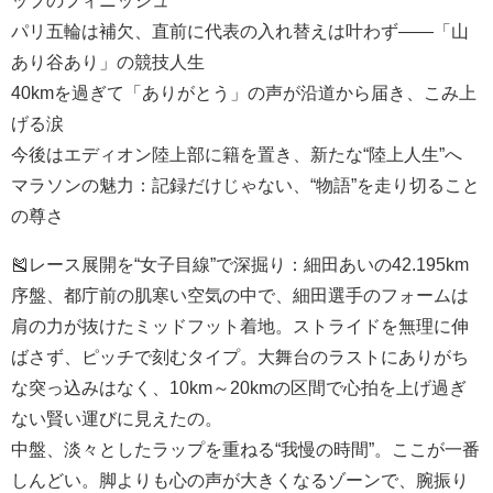
パリ五輪は補欠、直前に代表の入れ替えは叶わず――「山
あり谷あり」の競技人生
40kmを過ぎて「ありがとう」の声が沿道から届き、こみ上
げる涙
今後はエディオン陸上部に籍を置き、新たな“陸上人生”へ
マラソンの魅力：記録だけじゃない、“物語”を走り切ること
の尊さ
🎽レース展開を“女子目線”で深掘り：細田あいの42.195km
序盤、都庁前の肌寒い空気の中で、細田選手のフォームは
肩の力が抜けたミッドフット着地。ストライドを無理に伸
ばさず、ピッチで刻むタイプ。大舞台のラストにありがち
な突っ込みはなく、10km～20kmの区間で心拍を上げ過ぎ
ない賢い運びに見えたの。
中盤、淡々としたラップを重ねる“我慢の時間”。ここが一番
しんどい。脚よりも心の声が大きくなるゾーンで、腕振り