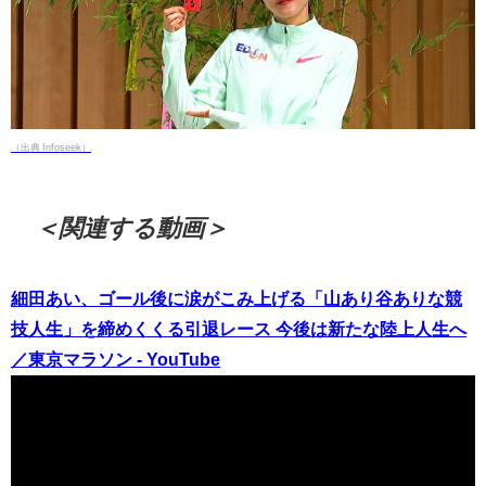
（出典 Infoseek）
＜関連する動画＞
細田あい、ゴール後に涙がこみ上げる「山あり谷ありな競
技人生」を締めくくる引退レース 今後は新たな陸上人生へ
／東京マラソン - YouTube