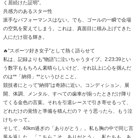
く居続けた証明”。
共感力のあるスター性
派手なパフォーマンスはない。でも、ゴールの一瞬で会場
の空気を変えてしまう。これは、真面目に積み上げてきた
人にだけ宿る輝き。
🔥“スポーツ好き女子”として熱く語らせて
私は、記録よりも“物語”に泣いちゃうタイプ。2:23:39とい
う数字ももちろん素晴らしいけど、それ以上に心を掴んだ
のは**「納得」**というひとこと。
競技者にとって“納得”は奇跡に近い。コンディション、展
開、体調、メンタル、すべての歯車が揃ったときだけ降り
てくる金色の言葉。それを引退レースで引き寄せるって、
どれだけの覚悟と準備を積んだの？ そう思ったら、もう泣
けちゃって。
そして、40km過ぎの「ありがとう」。私も胸の中で同じ言
葉を返した。「こちらこそ、ありがとう」。私たちも、あ