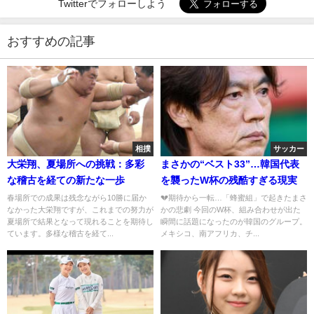
Twitterでフォローしよう
おすすめの記事
相撲
サッカー
大栄翔、夏場所への挑戦：多彩
まさかの“ベスト33”…韓国代表
な稽古を経ての新たな一歩
を襲ったW杯の残酷すぎる現実
春場所での成果は残念ながら10勝に届か
💔期待から一転…「蜂蜜組」で起きたまさ
なかった大栄翔ですが、これまでの努力が
かの悲劇 今回のW杯、組み合わせが出た
夏場所で結果となって現れることを期待し
瞬間に話題になったのが韓国のグループ。
ています。多様な稽古を経て...
メキシコ、南アフリカ、チ...