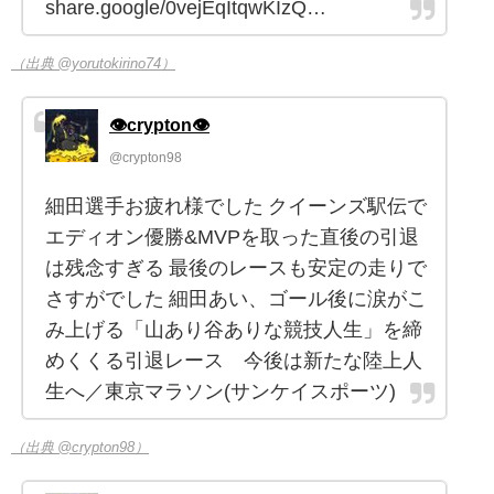
share.google/0vejEqItqwKIzQ…
（出典 @yorutokirino74）
👁crypton👁
@crypton98
細田選手お疲れ様でした クイーンズ駅伝で
エディオン優勝&MVPを取った直後の引退
は残念すぎる 最後のレースも安定の走りで
さすがでした 細田あい、ゴール後に涙がこ
み上げる「山あり谷ありな競技人生」を締
めくくる引退レース 今後は新たな陸上人
生へ／東京マラソン(サンケイスポーツ)
（出典 @crypton98）