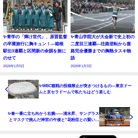
✨青学の「輝け世代」、原晋監督
✨青山学院大が大会新で史上初の
の卒業旅行に胸キュン！—箱根
二度目三連覇—往路逆転から復
駅伝3連覇と区間新の余韻を旅に
路完全優勝までの胸熱タスキ物
のせて
語
2026年1月5日
2026年1月3日
✨WBC観戦の投稿禁止が突きつけるもの—東京ドー
ムと京セラドームで私たちはどう楽しむ
✨春一番に立ち向かう右腕——清水昇、サングラス
とマスクで挑んだ神宮の午後と“花粉症との賢い闘
い”