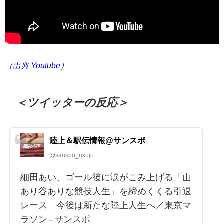
（出典 Youtube）
＜ツイッターの反応＞
陸上＆駅伝情報@サンスポ
@sanspo_rikujo
細田あい、ゴール後に涙がこみ上げる「山
あり谷ありな競技人生」を締めくくる引退
レース 今後は新たな陸上人生へ／東京マ
ラソン - サンスポ