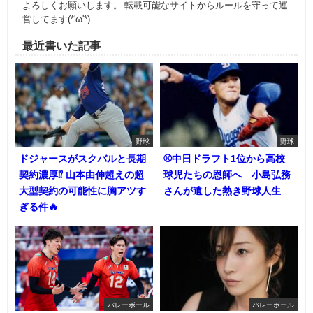
よろしくお願いします。 転載可能なサイトからルールを守って運
営してます(*'ω'*)
最近書いた記事
野球
野球
ドジャースがスクバルと長期
⚾中日ドラフト1位から高校
契約濃厚⁉︎ 山本由伸超えの超
球児たちの恩師へ 小島弘務
大型契約の可能性に胸アツす
さんが遺した熱き野球人生
ぎる件🔥
バレーボール
バレーボール