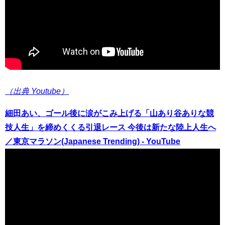
（出典 Youtube）
細田あい、ゴール後に涙がこみ上げる「山あり谷ありな競
技人生」を締めくくる引退レース 今後は新たな陸上人生へ
／東京マラソン(Japanese Trending) - YouTube