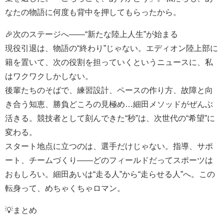
なたの物語に何度も背中を押してもらったから。
🎉次のステージへ――“新たな陸上人生”が始まる
現役引退は、物語の“終わり”じゃない。エディオン陸上部に
籍を置いて、次の役割を担っていくというニュースに、私
はワクワクしかしない。
後輩たちのそばで、練習設計、ペースの作り方、故障と向
き合う知恵、勝負どころの見極め…細田メソッドがぜんぶ
活きる。競技者として刻んできた“秒”は、次世代の“希望”に
変わる。
スタート地点に立つのは、選手だけじゃない。指導、サポ
ート、チームづくり――どのフィールドだってスポーツは
おもしろい。細田あいは“走る人”から“走らせる人”へ。この
転身って、めちゃくちゃロマン。
💡まとめ