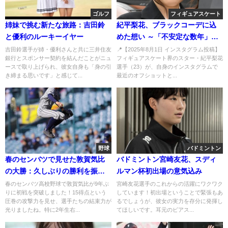
ゴルフ
フィギュアスケート
姉妹で挑む新たな旅路：吉田鈴
紀平梨花、ブラックコーデに込
と優利のルーキーイヤー
めた想い ～「不安定な数年」を
乗り越え、心の回復と再出発～
吉田鈴選手が姉・優利さんと共に三井住友
📍【2025年8月1日 インスタグラム投稿】
銀行とスポンサー契約を結んだことがニュ
フィギュアスケート界のスター・紀平梨花
ースで取り上げられ、彼女自身も「身の引
選手（23）が、自身のインスタグラムで
き締まる思いです」と感じて...
最近のオフショットと...
野球
バドミントン
春のセンバツで見せた敦賀気比
バドミントン宮崎友花、スディ
の大勝：久しぶりの勝利を振り
ルマン杯初出場の意気込み
返る
春のセンバツ高校野球で敦賀気比が9年ぶ
宮崎友花選手のこれからの活躍にワクワク
りに初戦を突破しました！15得点という
しています！初出場ということで緊張もあ
圧巻の攻撃力を見せ、選手たちの結束力が
るでしょうが、彼女の実力を存分に発揮し
光りましたね。特に2年生右...
てほしいです。耳元のピアス...