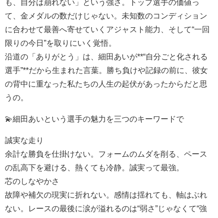
も、自分は崩れない」という強さ。トップ選手の価値っ
て、金メダルの数だけじゃない。未知数のコンディション
に合わせて最善へ寄せていくアジャスト能力、そして“一回
限りの今日”を取りにいく覚悟。
沿道の「ありがとう」は、細田あいが**“自分ごと化される
選手”**だから生まれた言葉。勝ち負けや記録の前に、彼女
の背中に重なった私たちの人生の起伏があったからだと思
うの。
💫細田あいという選手の魅力を三つのキーワードで
誠実な走り
余計な勝負を仕掛けない。フォームのムダを削る、ペース
の乱高下を避ける、熱くても冷静。誠実って最強。
芯のしなやかさ
故障や補欠の現実に折れない。感情は揺れても、軸はぶれ
ない。レースの最後に涙が溢れるのは“弱さ”じゃなくて“強