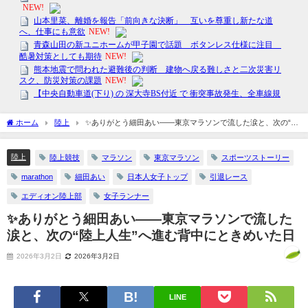
ホーム
陸上
✨ありがとう細田あい――東京マラソンで流した涙と、次の“陸
上人生”へ進む背中にときめいた日
陸上
陸上競技
マラソン
東京マラソン
スポーツストーリー
marathon
細田あい
日本人女子トップ
引退レース
エディオン陸上部
女子ランナー
✨ありがとう細田あい――東京マラソンで流した
涙と、次の“陸上人生”へ進む背中にときめいた日
2026年3月2日
2026年3月2日
LINE