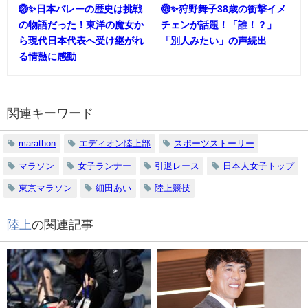
🏐✨日本バレーの歴史は挑戦
🏐✨狩野舞子38歳の衝撃イメ
の物語だった！東洋の魔女か
チェンが話題！「誰！？」
ら現代日本代表へ受け継がれ
「別人みたい」の声続出
る情熱に感動
関連キーワード
marathon
エディオン陸上部
スポーツストーリー
マラソン
女子ランナー
引退レース
日本人女子トップ
東京マラソン
細田あい
陸上競技
陸上
の関連記事