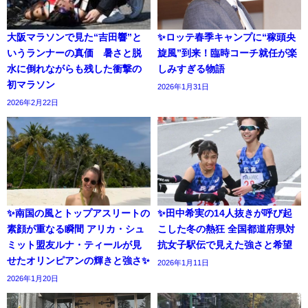
大阪マラソンで見た“吉田響”と
✨ロッテ春季キャンプに“稼頭央
いうランナーの真価 暑さと脱
旋風”到来！臨時コーチ就任が楽
水に倒れながらも残した衝撃の
しみすぎる物語
初マラソン
2026年1月31日
2026年2月22日
✨南国の風とトップアスリートの
✨田中希実の14人抜きが呼び起
素顔が重なる瞬間 アリカ・シュ
こした冬の熱狂 全国都道府県対
ミット盟友ルナ・ティールが見
抗女子駅伝で見えた強さと希望
せたオリンピアンの輝きと強さ✨
2026年1月11日
2026年1月20日