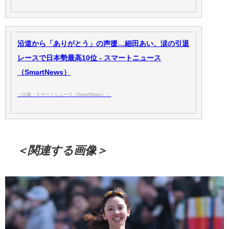
沿道から「ありがとう」の声援…細田あい、涙の引退
レースで日本勢最高10位 - スマートニュース
（SmartNews）
（出典：スマートニュース（SmartNews））
＜関連する画像＞