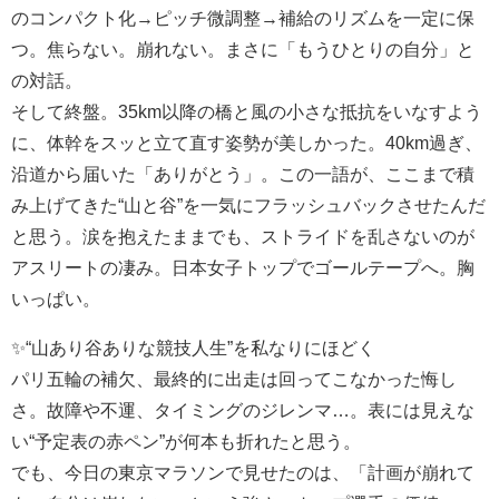
のコンパクト化→ピッチ微調整→補給のリズムを一定に保
つ。焦らない。崩れない。まさに「もうひとりの自分」と
の対話。
そして終盤。35km以降の橋と風の小さな抵抗をいなすよう
に、体幹をスッと立て直す姿勢が美しかった。40km過ぎ、
沿道から届いた「ありがとう」。この一語が、ここまで積
み上げてきた“山と谷”を一気にフラッシュバックさせたんだ
と思う。涙を抱えたままでも、ストライドを乱さないのが
アスリートの凄み。日本女子トップでゴールテープへ。胸
いっぱい。
✨“山あり谷ありな競技人生”を私なりにほどく
パリ五輪の補欠、最終的に出走は回ってこなかった悔し
さ。故障や不運、タイミングのジレンマ…。表には見えな
い“予定表の赤ペン”が何本も折れたと思う。
でも、今日の東京マラソンで見せたのは、「計画が崩れて