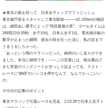
🔥東京の風を切って、日本女子トップでフィニッシュ
東京都庁前をスタートして東京駅前へ――42.195kmの物語
は、細田あい選手にとって“現役最後の章”。ゴールタイムは
2時間23分39秒、女子10位、日本人女子1位。電光掲示板の
数字が止まった瞬間、彼女の頬を伝った涙に、私の目まで
うるうるしちゃった。
「あっという間のマラソンだった。納得のいく走りができ
ました。本当に納得です」――この言葉には、積み重ねて
きた苦楽のリングノートがぎっしり詰まってる。ラスト・
レースに“納得”のハンコを押すなんて、なんてかっこいい
の。
💡今日の記事のポイント
東京マラソンで引退レースを完走、2:23:39で日本人女子ト
ップのフィニッシュ