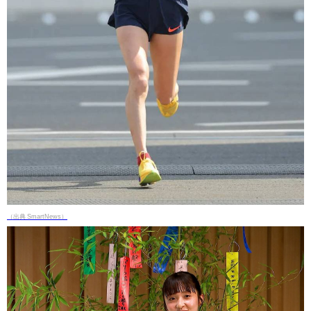
（出典 SmartNews）