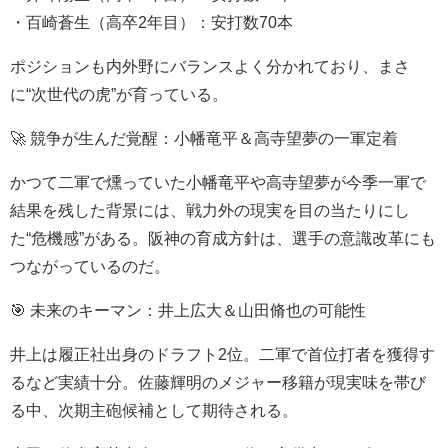
・百崎蒼生（高卒2年目）：安打数70本
ポジションも内外野にバランスよく分かれており、まさ
に“次世代の虎”が育っている。
🚀 競争が生んだ覚醒：小幡竜平＆高寺望夢の一軍定着
かつて二軍で燻っていた小幡竜平や高寺望夢が今季一軍で
結果を残した背景には、戦力外の現実を目の当たりにし
た“危機感”がある。阪神の育成方針は、選手の意識改革にも
つながっているのだ。
🎯 未来のキーマン：井上広大＆山田脩也の可能性
井上は履正社出身のドラフト2位。二軍で首位打者を獲得す
るなど実績十分。佐藤輝明のメジャー移籍が現実味を帯び
る中、次期主砲候補として期待される。