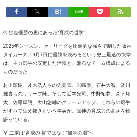
LINE
⚾ 独走優勝の裏にあった“育成の哲学”
2025年シーズン、セ・リーグを圧倒的な強さで制した阪神
タイガース。9月7日に優勝を決めるという史上最速の快挙
は、主力選手の安定した活躍と、盤石なチーム構成による
ものだった。
村上頌樹、才木浩人らの先発陣、岩崎優、石井大智、及川
雅貴らのリリーフ陣。そして近本光司、中野拓夢、森下翔
太、佐藤輝明、大山悠輔のクリーンアップ。これらの選手
がすべて生え抜きという事実が、阪神の育成力の高さを物
語っている。
💡 二軍は“育成の場”ではなく“競争の場”へ