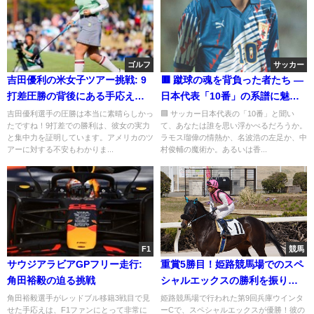
ゴルフ
サッカー
吉田優利の米女子ツアー挑戦: 9
🟥 蹴球の魂を背負った者たち ―
打差圧勝の背後にある手応えと
日本代表「10番」の系譜に魅せ
不安
られて『蹴球列島の軌跡 ― 日本
吉田優利選手の圧勝は本当に素晴らしかっ
🟦 サッカー日本代表の「10番」と聞い
たですね！9打差での勝利は、彼女の実力
て、あなたは誰を思い浮かべるだろうか。
サッカーの百年史』
と集中力を証明しています。アメリカのツ
ラモス瑠偉の情熱か、名波浩の左足か、中
アーに対する不安もわかりま...
村俊輔の魔術か。あるいは香...
F1
競馬
サウジアラビアGPフリー走行:
重賞5勝目！姫路競馬場でのスペ
角田裕毅の迫る挑戦
シャルエックスの勝利を振り返
る
角田裕毅選手がレッドブル移籍3戦目で見
姫路競馬場で行われた第9回兵庫ウインタ
せた手応えは、F1ファンにとって非常に
ーCで、スペシャルエックスが優勝！彼の