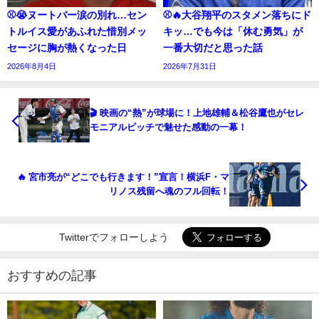
⚾😭ヌートバー涙の別れ…セン
⚾🔥大谷翔平のスタメン落ちにド
トルイス愛があふれた惜別メッ
キッ…でも今は「休む勇気」が
セージに胸が熱くなった日
一番大切だと思った話
2026年8月4日
2026年7月31日
🎬 映画の“熱”が球場に！上地雄輔＆松谷鷹也がセレ
モニアルピッチで魅せた感動の一幕！
🔥 宮市亮が“どこでも行きます！”宣言！横浜F・マ
リノス残留へ魂のフル回転！
Twitterでフォローしよう
おすすめの記事