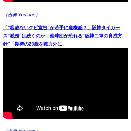
（出典 Youtube）
「“容赦ないクビ宣告”が若手に危機感？」阪神タイガー
ス“独走”は続くのか…他球団が恐れる“阪神二軍の育成方
針”「期待の23歳を戦力外に」
（出典 Youtube）