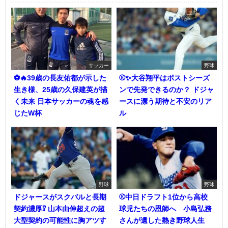
サッカー
野球
⚽🔥39歳の長友佑都が示した
⚾✨大谷翔平はポストシーズ
生き様、25歳の久保建英が描
ンで先発できるのか？ ドジャ
く未来 日本サッカーの魂を感
ースに漂う期待と不安のリア
じたW杯
ル
野球
野球
ドジャースがスクバルと長期
⚾中日ドラフト1位から高校
契約濃厚⁉︎ 山本由伸超えの超
球児たちの恩師へ 小島弘務
大型契約の可能性に胸アツす
さんが遺した熱き野球人生