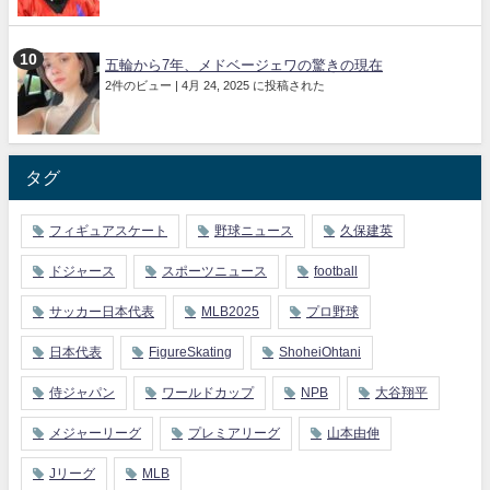
五輪から7年、メドベージェワの驚きの現在
2件のビュー
|
4月 24, 2025 に投稿された
タグ
フィギュアスケート
野球ニュース
久保建英
ドジャース
スポーツニュース
football
サッカー日本代表
MLB2025
プロ野球
日本代表
FigureSkating
ShoheiOhtani
侍ジャパン
ワールドカップ
NPB
大谷翔平
メジャーリーグ
プレミアリーグ
山本由伸
Jリーグ
MLB