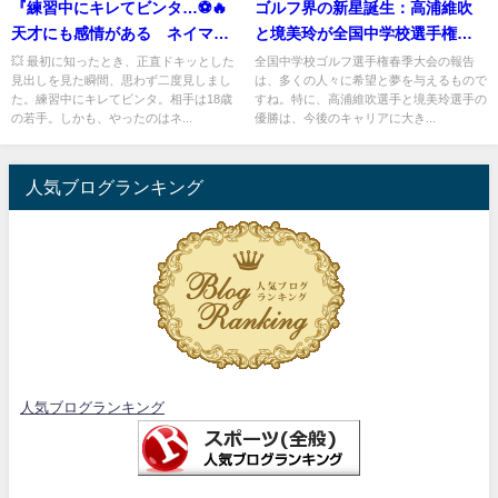
『練習中にキレてビンタ…⚽🔥
ゴルフ界の新星誕生：高浦維吹
天才にも感情がある ネイマー
と境美玲が全国中学校選手権で
ルと18歳の一瞬の衝突が残した
初戴冠
💥 最初に知ったとき、正直ドキッとした
全国中学校ゴルフ選手権春季大会の報告
見出しを見た瞬間、思わず二度見しまし
は、多くの人々に希望と夢を与えるもので
もの
た。練習中にキレてビンタ。相手は18歳
すね。特に、高浦維吹選手と境美玲選手の
の若手。しかも、やったのはネ...
優勝は、今後のキャリアに大き...
人気ブログランキング
人気ブログランキング