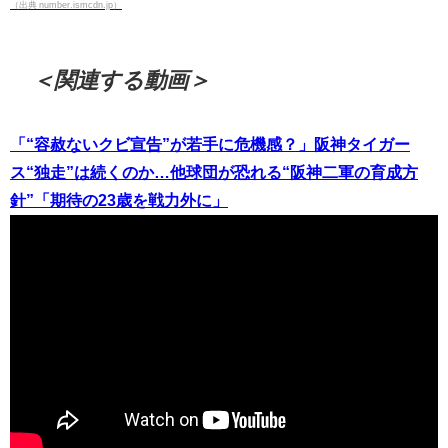
（出典 number.ismcdn.jp）
＜関連する動画＞
「“容赦ないクビ宣告”が若手に危機感？」阪神タイガー
ス“独走”は続くのか…他球団が恐れる“阪神二軍の育成方
針”「期待の23歳を戦力外に」