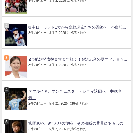
3件のビュー
|
3月 2, 2026 に投稿された
⚾中日ドラフト1位から高校球児たちの恩師へ 小島弘...
3件のビュー
|
8月 7, 2026 に投稿された
⛳✨結婚発表後ますます輝く！金沢志奈の夏オフショッ...
3件のビュー
|
8月 4, 2026 に投稿された
デブルイネ、マンチェスター・シティ退団へ 本拠地
最...
2件のビュー
|
5月 21, 2025 に投稿された
宮間あや、9年ぶりの復帰—その決断の背景にあるもの
2件のビュー
|
6月 7, 2025 に投稿された