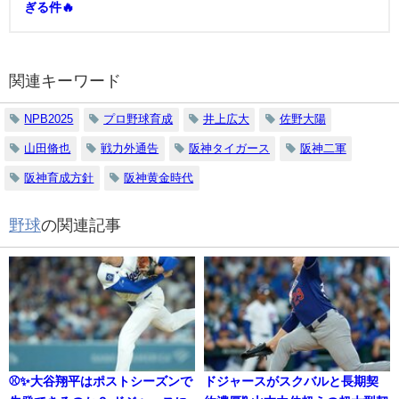
ぎる件🔥
関連キーワード
NPB2025
プロ野球育成
井上広大
佐野大陽
山田脩也
戦力外通告
阪神タイガース
阪神二軍
阪神育成方針
阪神黄金時代
野球
の関連記事
⚾✨大谷翔平はポストシーズンで
ドジャースがスクバルと長期契