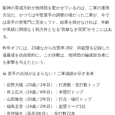
阪神の育成方針が他球団を驚かせているのは、二軍の運用
方法だ。かつては中堅選手の調整の場だった二軍が、今で
は若手の登竜門に完全シフト。結果を残せなければ、年齢
や実績に関係なく戦力外となる“容赦なき現実”がそこにはあ
る。
昨年オフには、23歳ながら出塁率.392、30盗塁を記録した
遠藤成を自由契約に。この決断は、他球団の編成担当者に
も衝撃を与えたという。
📊 若手の台頭が止まらない！二軍成績が示す未来
・佐野大陽（23歳／1年目）：打席数・安打数トップ
・井上広大（24歳／6年目）：本塁打トップ
・山田脩也（20歳／2年目）：打点・犠打トップ
・福島圭音（24歳／2年目）：盗塁リーグ1位
・井坪陽生（高卒3年目）：安打数72本