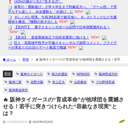
ホーム
野球
🔥 阪神タイガースの“育成革命”が他球団を震撼させる！若手に
突きつけられた“容赦なき現実”とは？
野球
阪神タイガース
戦力外通告
NPB2025
阪神育成方針
阪神二軍
佐野大陽
井上広大
山田脩也
プロ野球育成
阪神黄金時代
🔥 阪神タイガースの“育成革命”が他球団を震撼さ
せる！若手に突きつけられた“容赦なき現実”と
は？
2025年9月26日
2025年9月26日