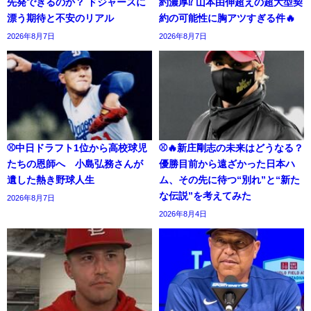
先発できるのか？ ドジャースに
約濃厚⁉︎ 山本由伸超えの超大型契
漂う期待と不安のリアル
約の可能性に胸アツすぎる件🔥
2026年8月7日
2026年8月7日
⚾中日ドラフト1位から高校球児
⚾🔥新庄剛志の未来はどうなる？
たちの恩師へ 小島弘務さんが
優勝目前から遠ざかった日本ハ
遺した熱き野球人生
ム、その先に待つ“別れ”と“新た
な伝説”を考えてみた
2026年8月7日
2026年8月4日