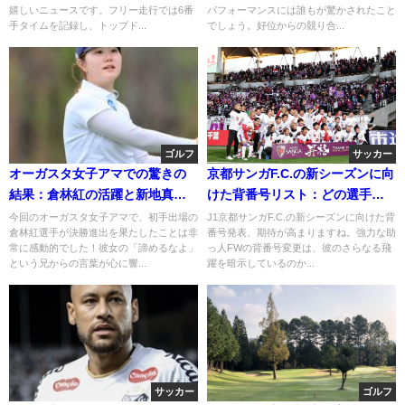
嬉しいニュースです。フリー走行では6番
パフォーマンスには誰もが驚かされたこと
手タイムを記録し、トップド...
でしょう。好位からの競り合...
ゴルフ
サッカー
オーガスタ女子アマでの驚きの
京都サンガF.C.の新シーズンに向
結果：倉林紅の活躍と新地真美
けた背番号リスト：どの選手が
夏の決勝進出
注目か？
今回のオーガスタ女子アマで、初手出場の
J1京都サンガF.C.の新シーズンに向けた背
倉林紅選手が決勝進出を果たしたことは非
番号発表、期待が高まりますね。強力な助
常に感動的でした！彼女の「諦めるなよ」
っ人FWの背番号変更は、彼のさらなる飛
という兄からの言葉が心に響...
躍を暗示しているのか...
サッカー
ゴルフ