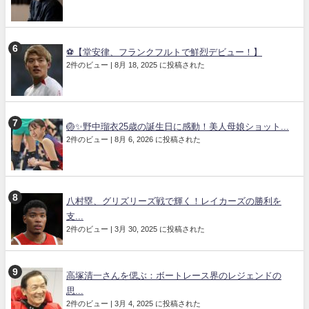
⚽【堂安律、フランクフルトで鮮烈デビュー！】
2件のビュー
|
8月 18, 2025 に投稿された
🏐✨野中瑠衣25歳の誕生日に感動！美人母娘ショット...
2件のビュー
|
8月 6, 2026 に投稿された
八村塁、グリズリーズ戦で輝く！レイカーズの勝利を
支...
2件のビュー
|
3月 30, 2025 に投稿された
高塚清一さんを偲ぶ：ボートレース界のレジェンドの
思...
2件のビュー
|
3月 4, 2025 に投稿された