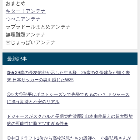
おまとめ
キター！アンテナ
つべこアンテナ
ラブラドールまとめアンテナ
無理難題アンテナ
甘じょっぱいアンテナ
最新記事
⚽🔥39歳の長友佑都が示した生き様、25歳の久保建英が描く未
来 日本サッカーの魂を感じたW杯
⚾✨大谷翔平はポストシーズンで先発できるのか？ ドジャース
に漂う期待と不安のリアル
ドジャースがスクバルと長期契約濃厚⁉︎ 山本由伸超えの超大型契
約の可能性に胸アツすぎる件🔥
⚾中日ドラフト1位から高校球児たちの恩師へ 小島弘務さんが