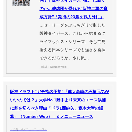
感？」阪神タイガース“独走”は続く
のか…他球団が恐れる“阪神二軍の育
成方針”「期待の23歳を戦力外に」
…セ・リーグをぶっちぎりで制した
阪神タイガース。これから始まるク
ライマックス・シリーズ、そして見
据える日本シリーズでも強さを発揮
できるだろうか。少し気…
（出典：Number Web）
阪神ドラフト“ガチ指名予想”「健大高崎の石垣元気が
いいのでは？」大学No.1野手より未来のエース候補
に舵を切るべき理由「ドラ1西純矢、森木大智の誤
算」（Number Web） - ｄメニューニュース
（出典：ｄメニューニュース）