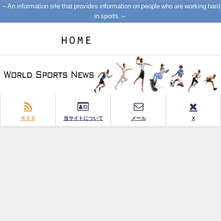
～An information site that provides information on people who are working hard
in sports.～
ＲＳＳ
当サイトについて
メール
X