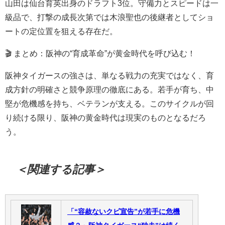
山田は仙台育英出身のドラフト3位。守備力とスピードは一
級品で、打撃の成長次第では木浪聖也の後継者としてショ
ートの定位置を狙える存在だ。
🎬 まとめ：阪神の“育成革命”が黄金時代を呼び込む！
阪神タイガースの強さは、単なる戦力の充実ではなく、育
成方針の明確さと競争原理の徹底にある。若手が育ち、中
堅が危機感を持ち、ベテランが支える。このサイクルが回
り続ける限り、阪神の黄金時代は現実のものとなるだろ
う。
＜関連する記事＞
「“容赦ないクビ宣告”が若手に危機