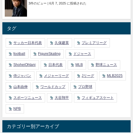
3件のビュー
|
6月 7, 2025 に投稿された
タグ
サッカー日本代表
久保建英
プレミアリーグ
football
FigureSkating
ドジャース
ShoheiOhtani
日本代表
MLB
野球ニュース
侍ジャパン
メジャーリーグ
Jリーグ
MLB2025
山本由伸
ワールドカップ
プロ野球
スポーツニュース
大谷翔平
フィギュアスケート
NPB
カテゴリー別アーカイブ