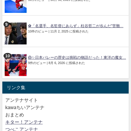
⚽「名選手、名監督にあらず」柱谷哲二が歩んだ“苦難...
10件のビュー
|
11月 2, 2025 に投稿された
🏐✨日本バレーの歴史は挑戦の物語だった！東洋の魔女...
9件のビュー
|
8月 6, 2026 に投稿された
リンク集
アンテナサイト
kawaちいアンテナ
おまとめ
キター！アンテナ
つべこアンテナ