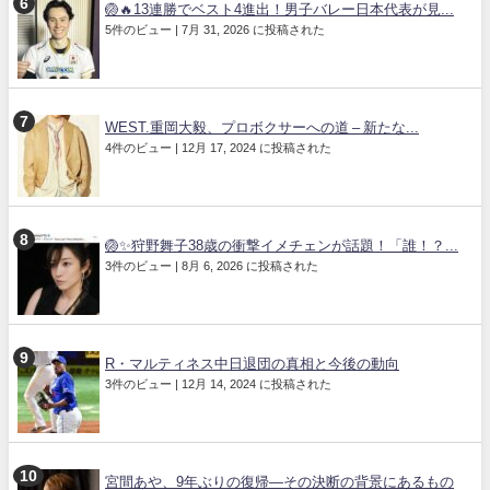
🏐🔥13連勝でベスト4進出！男子バレー日本代表が見...
5件のビュー
|
7月 31, 2026 に投稿された
WEST.重岡大毅、プロボクサーへの道 – 新たな...
4件のビュー
|
12月 17, 2024 に投稿された
🏐✨狩野舞子38歳の衝撃イメチェンが話題！「誰！？...
3件のビュー
|
8月 6, 2026 に投稿された
R・マルティネス中日退団の真相と今後の動向
3件のビュー
|
12月 14, 2024 に投稿された
宮間あや、9年ぶりの復帰—その決断の背景にあるもの