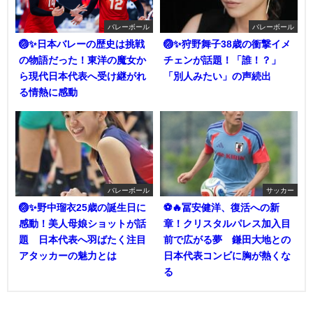
バレーボール
バレーボール
🏐✨日本バレーの歴史は挑戦
🏐✨狩野舞子38歳の衝撃イメ
の物語だった！東洋の魔女か
チェンが話題！「誰！？」
ら現代日本代表へ受け継がれ
「別人みたい」の声続出
る情熱に感動
バレーボール
サッカー
🏐✨野中瑠衣25歳の誕生日に
⚽🔥冨安健洋、復活への新
感動！美人母娘ショットが話
章！クリスタルパレス加入目
題 日本代表へ羽ばたく注目
前で広がる夢 鎌田大地との
アタッカーの魅力とは
日本代表コンビに胸が熱くな
る