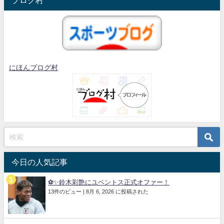
にほんブログ村
今日の人気記事
⚽✨鈴木彩艶にユベントス正式オファー！
13件のビュー
|
8月 6, 2026 に投稿された