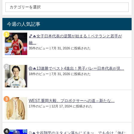
今週の人気記事
🏀🔥女子日本代表の逆襲が始まる！ベテランと若手が
融...
35件のビュー
|
7月 31, 2026 に投稿された
🏐🔥13連勝でベスト4進出！男子バレー日本代表が見...
18件のビュー
|
7月 31, 2026 に投稿された
WEST.重岡大毅、プロボクサーへの道 – 新たな...
17件のビュー
|
12月 17, 2024 に投稿された
⚾🔥大谷翔平のスタメン落ちにドキッ…でも今は「休む...