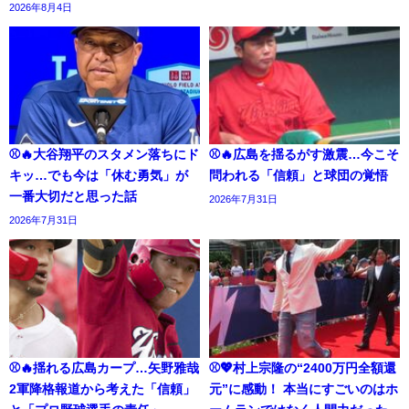
2026年8月4日
⚾🔥大谷翔平のスタメン落ちにド
⚾🔥広島を揺るがす激震…今こそ
キッ…でも今は「休む勇気」が
問われる「信頼」と球団の覚悟
一番大切だと思った話
2026年7月31日
2026年7月31日
⚾🔥揺れる広島カープ…矢野雅哉
⚾💖村上宗隆の“2400万円全額還
2軍降格報道から考えた「信頼」
元”に感動！ 本当にすごいのはホ