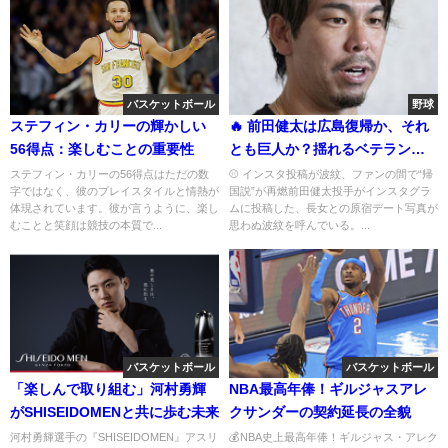
バスケットボール
野球
ステフィン・カリーの輝かしい
🔥 前田健太は広島復帰か、それ
56得点：楽しむことの重要性
とも巨人か？揺れるベテラン右
腕の“帰国プラン”に注目集まる
ステフィン・カリーの56得点はただの数
⚾ インスタ投稿が波紋、ファンの間で“帰
字ではなく、彼のプレイスタイルと情熱が
国説”が再燃前田健太投手がインスタグラ
体現されています。彼が言うように、楽し
ムに投稿した、長女との原宿デート写真が
むことと笑顔は競技の本質で...
思わぬ波紋を呼んでいる。...
バスケットボール
バスケットボール
「楽しんで取り組む」河村勇輝
NBA最高年俸！ギルジャスアレ
がSHISEIDOMENと共に歩む未来
クサンダーの契約延長の全貌
河村勇輝選手の『SHISEIDOMEN』アスリ
💰NBA史上最高年俸！ギルジャス・アレク