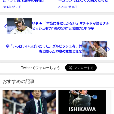
と「プロ野球選手の責任」
ームランではなく人間力だった
2026年7月21日
2026年7月15日
⚾🧠 🔥 「本当に尊敬しかない」マチャドが語るダル
ビッシュ有の“魂の投球”と苦闘の1年 ⚾🧠
🥲「いっぱいいっぱいだった」ダルビッシュ有、肘
痛と闘った39歳の覚悟と無念
Twitterでフォローしよう
おすすめの記事