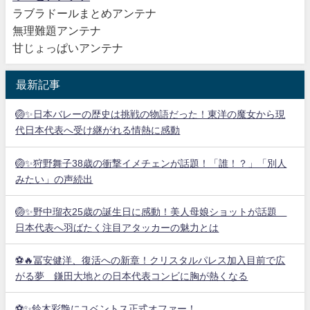
ラブラドールまとめアンテナ
無理難題アンテナ
甘じょっぱいアンテナ
最新記事
🏐✨日本バレーの歴史は挑戦の物語だった！東洋の魔女から現
代日本代表へ受け継がれる情熱に感動
🏐✨狩野舞子38歳の衝撃イメチェンが話題！「誰！？」「別人
みたい」の声続出
🏐✨野中瑠衣25歳の誕生日に感動！美人母娘ショットが話題
日本代表へ羽ばたく注目アタッカーの魅力とは
⚽🔥冨安健洋、復活への新章！クリスタルパレス加入目前で広
がる夢 鎌田大地との日本代表コンビに胸が熱くなる
⚽✨鈴木彩艶にユベントス正式オファー！