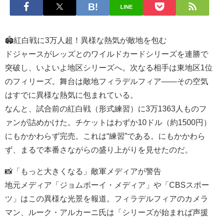
LINE
🏟️紅白戦に3万人超！異様な熱気が敵地を包む
ドジャースがレッズとのワイルドカードシリーズを連勝で
突破し、いよいよ地区シリーズへ。次なる相手は東地区1位
のフィリーズ。舞台は敵地フィラデルフィア――その空気
はすでに異様な熱気に包まれている。
なんと、試合前の紅白戦（形式練習）に3万1363人ものフ
ァンが詰めかけた。チケットはわずか10ドル（約1500円）
にもかかわらず完売。これは“練習”である。にもかかわら
ず、まるで本番さながらの盛り上がりを見せたのだ。
📸「もっと大きくなる」敵軍メディアが警告
地元メディア「ジョムボーイ・メディア」や「CBSスポー
ツ」はこの異様な光景を報道。フィラデルフィアのカメラ
マン、ルーク・アルカーニ氏は「シリーズが始まれば声援