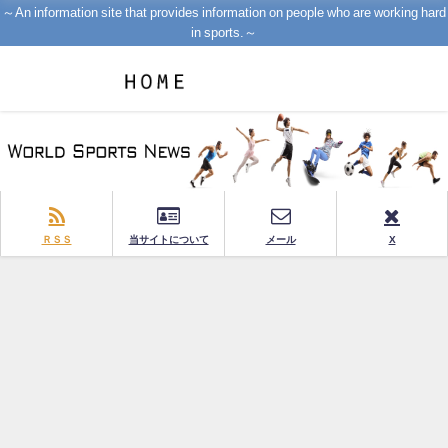
～An information site that provides information on people who are working hard
in sports.～
ＲＳＳ
当サイトについて
メール
X