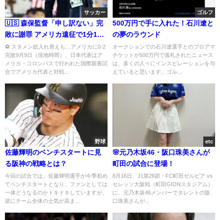
サッカー
ゴルフ
🇺🇸 森保監督「申し訳ない」完
500万円で手に入れた！石川遼と
敗に謝罪 アメリカ遠征で1分1
の夢のラウンド
敗…2試合無得点の苦い結果に悔
⚽ スタメン総入れ替えも…アメリカに0-2
オークションでの石川遼選手とのプロアマ
完敗9月9日（現地時間）、日本代表はア
チケットが500万円で落札されたニュース
しさ滲む
メリカ・コロンバスで行われた国際親善試
は、多くの人々にインスピレーションを与
合でアメリカ代表と対戦...
えていると思います。ゴル...
野球
etc
佐藤輝明のベンチスタートに見
🌸元乃木坂46・阪口珠美さんが
る阪神の戦略とは？
町田の試合に登場！
今回の試合では、佐藤輝明選手が今季初め
8月16日、J1第26節・FC町田ゼルビア vs
てベンチスタートとなり、ファンとしては
セレッソ大阪戦（町田GIONスタジアム）
一体どうなるのかドキドキしていますが、
に、元乃木坂46メンバーでタレントの阪
逆にチーム全体の士気が高ま...
口珠美さんが...