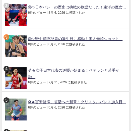
🏐✨日本バレーの歴史は挑戦の物語だった！東洋の魔女...
9件のビュー
|
8月 6, 2026 に投稿された
🏐✨野中瑠衣25歳の誕生日に感動！美人母娘ショット...
8件のビュー
|
8月 6, 2026 に投稿された
🏀🔥女子日本代表の逆襲が始まる！ベテランと若手が
融...
6件のビュー
|
7月 31, 2026 に投稿された
⚽🔥冨安健洋、復活への新章！クリスタルパレス加入目...
6件のビュー
|
8月 6, 2026 に投稿された