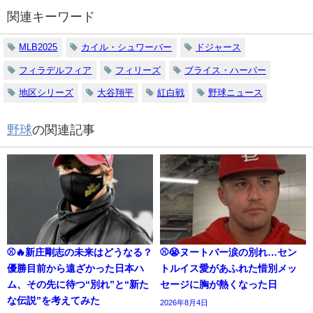
関連キーワード
MLB2025
カイル・シュワーバー
ドジャース
フィラデルフィア
フィリーズ
ブライス・ハーパー
地区シリーズ
大谷翔平
紅白戦
野球ニュース
野球
の関連記事
⚾🔥新庄剛志の未来はどうなる？
⚾😭ヌートバー涙の別れ…セン
優勝目前から遠ざかった日本ハ
トルイス愛があふれた惜別メッ
ム、その先に待つ“別れ”と“新た
セージに胸が熱くなった日
な伝説”を考えてみた
2026年8月4日