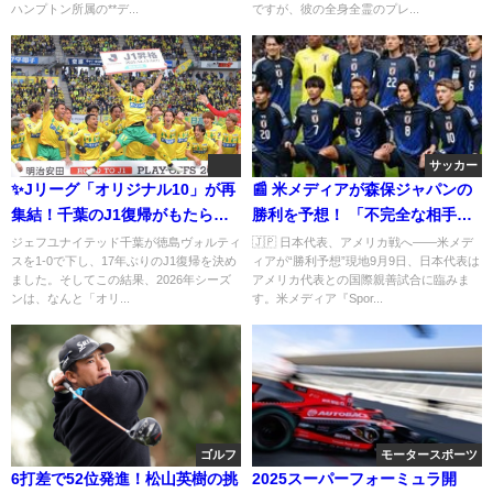
ハンプトン所属の**デ...
ですが、彼の全身全霊のプレ...
サッカー
✨Jリーグ「オリジナル10」が再
📰 米メディアが森保ジャパンの
集結！千葉のJ1復帰がもたらす
勝利を予想！ 「不完全な相手を
2026年の歴史的瞬間
うまく利用」――アメリカ戦の
ジェフユナイテッド千葉が徳島ヴォルティ
🇯🇵 日本代表、アメリカ戦へ――米メデ
スを1-0で下し、17年ぶりのJ1復帰を決め
ィアが“勝利予想”現地9月9日、日本代表は
スコアは2-1？注目の一戦を徹底
ました。そしてこの結果、2026年シーズ
アメリカ代表との国際親善試合に臨みま
プレビュー
ンは、なんと「オリ...
す。米メディア『Spor...
ゴルフ
モータースポーツ
6打差で52位発進！松山英樹の挑
2025スーパーフォーミュラ開