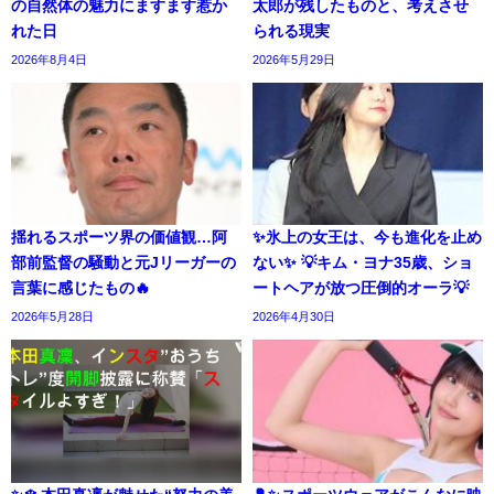
の自然体の魅力にますます惹か
太郎が残したものと、考えさせ
れた日
られる現実
2026年8月4日
2026年5月29日
揺れるスポーツ界の価値観…阿
✨氷上の女王は、今も進化を止め
部前監督の騒動と元Jリーガーの
ない✨ 💡キム・ヨナ35歳、ショ
言葉に感じたもの🔥
ートヘアが放つ圧倒的オーラ💡
2026年5月28日
2026年4月30日