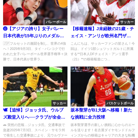
バレーボール
サッカー
🏐【アジアの誇り】女子バレー
【移籍速報】J未経験の21歳・チ
日本代表が15年ぶりのメダルへ
ェイス・アンリが欧州名門ザル
王手！中国メディアも絶賛「石
ツブルクへ！移籍金は3億円超💸
🇯🇵フルセットの激闘を制し、世界の4強
こんにちは、サッカーファンの皆さん！今
へ！2025年9月3日、タイ・バンコクで行
回は、ドイツ1部シュツットガルトに所属
川真佑は本当に素晴らしい」
われた女子バレーボール世界選手権準々決
する**日本人DFチェイス・アンリ選手
勝で、日本代表が世界ラ...
（21）**の移籍報道につ...
サッカー
バスケットボール
🕊️【追悼】ジョッタ氏、ウルブ
坂本聖芽がB1大阪へ移籍！新た
ズ殿堂入りへ──クラブが全会一
な挑戦に全力投球
致で決定した“異例の栄誉”
🚗 突然の悲報…ジョッタ氏、交通事故で
坂本聖芽選手の新しい挑戦に心からのエー
急逝2025年7月3日、スペイン・サモラ州
ルを送ります！名古屋ダイヤモンドドルフ
で発生した交通事故により、元ウルヴァー
ィンズからの移籍はキャリアの大きな転機