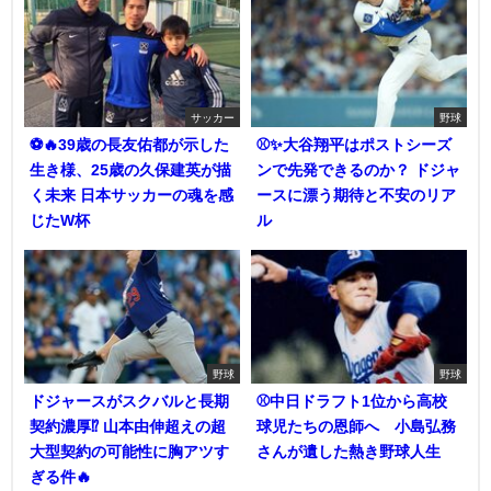
サッカー
野球
⚽🔥39歳の長友佑都が示した
⚾✨大谷翔平はポストシーズ
生き様、25歳の久保建英が描
ンで先発できるのか？ ドジャ
く未来 日本サッカーの魂を感
ースに漂う期待と不安のリア
じたW杯
ル
野球
野球
ドジャースがスクバルと長期
⚾中日ドラフト1位から高校
契約濃厚⁉︎ 山本由伸超えの超
球児たちの恩師へ 小島弘務
大型契約の可能性に胸アツす
さんが遺した熱き野球人生
ぎる件🔥