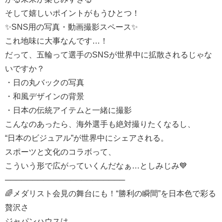
そして嬉しいポイントがもうひとつ！
✨SNS用の写真・動画撮影スペース✨
これ地味に大事なんです…！
だって、五輪って選手のSNSが世界中に拡散されるじゃな
いですか？
・日の丸バックの写真
・和風デザインの背景
・日本の伝統アイテムと一緒に撮影
こんなのあったら、海外選手も絶対撮りたくなるし、
“日本のビジュアル”が世界中にシェアされる。
スポーツと文化のコラボって、
こういう形で広がっていくんだなぁ…としみじみ💙
──────────────────────
🌈メダリスト会見の舞台にも！“勝利の瞬間”を日本色で彩る
贅沢さ
ジャパンハウスは、