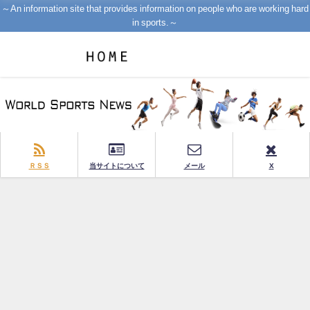
～An information site that provides information on people who are working hard
in sports.～
ＲＳＳ
当サイトについて
メール
X