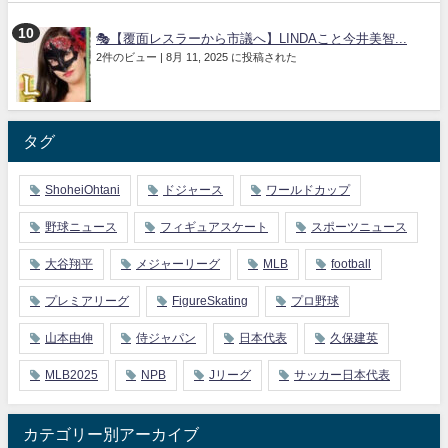
🎭【覆面レスラーから市議へ】LINDAこと今井美智...
2件のビュー
|
8月 11, 2025 に投稿された
タグ
ShoheiOhtani
ドジャース
ワールドカップ
野球ニュース
フィギュアスケート
スポーツニュース
大谷翔平
メジャーリーグ
MLB
football
プレミアリーグ
FigureSkating
プロ野球
山本由伸
侍ジャパン
日本代表
久保建英
MLB2025
NPB
Jリーグ
サッカー日本代表
カテゴリー別アーカイブ