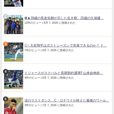
⚽🔥39歳の長友佑都が示した生き様、25歳の久保建...
12件のビュー
|
8月 7, 2026 に投稿された
⚾✨大谷翔平はポストシーズンで先発できるのか？ ド...
7件のビュー
|
8月 7, 2026 に投稿された
ドジャースがスクバルと長期契約濃厚⁉︎ 山本由伸超...
4件のビュー
|
8月 7, 2026 に投稿された
涙のラストダンス…C・ロナウドが終えた最後のワール...
3件のビュー
|
7月 7, 2026 に投稿された