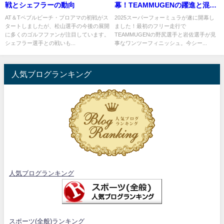
戦とシェフラーの動向
幕！TEAMMUGENの躍進と混戦
の行方
AT＆Tペブルビーチ・プロアマの初戦がス
2025スーパーフォーミュラが遂に開幕し
タートしましたが、松山選手の今後の展開
ました！最初のフリー走行で
に多くのゴルフファンが注目しています。
TEAMMUGENの野尻選手と岩佐選手が見
シェフラー選手との戦いも...
事なワンツーフィニッシュ。今シー...
人気ブログランキング
人気ブログランキング
スポーツ(全般)ランキング