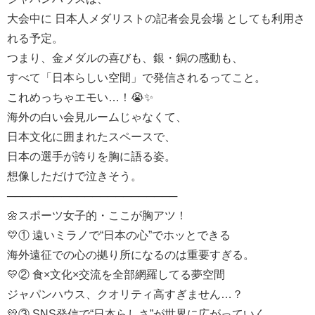
大会中に 日本人メダリストの記者会見会場 としても利用さ
れる予定。
つまり、金メダルの喜びも、銀・銅の感動も、
すべて「日本らしい空間」で発信されるってこと。
これめっちゃエモい…！😭✨
海外の白い会見ルームじゃなくて、
日本文化に囲まれたスペースで、
日本の選手が誇りを胸に語る姿。
想像しただけで泣きそう。
──────────────────────
🌼スポーツ女子的・ここが胸アツ！
💛① 遠いミラノで“日本の心”でホッとできる
海外遠征での心の拠り所になるのは重要すぎる。
💛② 食×文化×交流を全部網羅してる夢空間
ジャパンハウス、クオリティ高すぎません…？
💛③ SNS発信で“日本らしさ”が世界に広がっていく