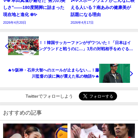
✨❄️ 本田真凜が魅せた“努力の美
🎾✨スポーツウェアがこんなに映
しさ”――180度開脚に詰まった
える人いる？南あみの健康美が
現在地と進化 ❄️✨
話題になる理由
2026年4月20日
2026年4月17日
！！韓国サッカーファンがザワついた！「日本はイ
ングランドと戦うのに…」3月の対戦相手をめぐる波
紋と本音を深掘り！
🔥✨阪神・石井大智へのエールが止まらない…！藤
川監督の涙に胸が震えた私の物語✨🔥
Twitterでフォローしよう
おすすめの記事