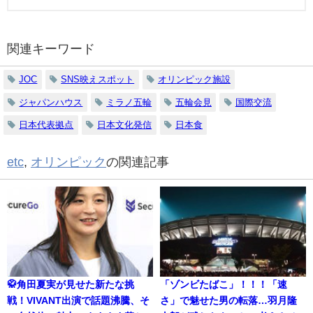
関連キーワード
JOC
SNS映えスポット
オリンピック施設
ジャパンハウス
ミラノ五輪
五輪会見
国際交流
日本代表拠点
日本文化発信
日本食
etc
,
オリンピック
の関連記事
🥋角田夏実が見せた新たな挑
「ゾンビたばこ」！！！「速
戦！VIVANT出演で話題沸騰、そ
さ」で魅せた男の転落…羽月隆