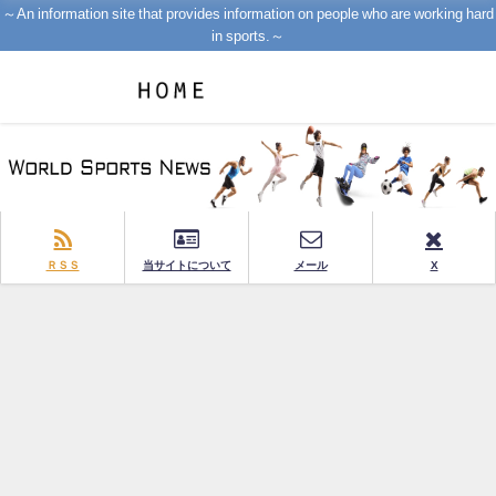
～An information site that provides information on people who are working hard
in sports.～
ＲＳＳ
当サイトについて
メール
X