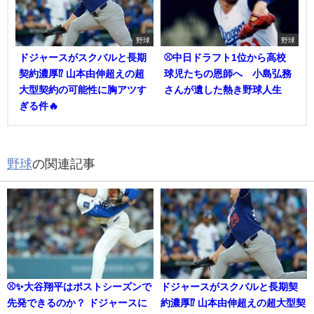
野球
野球
ドジャースがスクバルと長期
⚾中日ドラフト1位から高校
契約濃厚⁉︎ 山本由伸超えの超
球児たちの恩師へ 小島弘務
大型契約の可能性に胸アツす
さんが遺した熱き野球人生
ぎる件🔥
野球
の関連記事
⚾✨大谷翔平はポストシーズンで
ドジャースがスクバルと長期契
先発できるのか？ ドジャースに
約濃厚⁉︎ 山本由伸超えの超大型契