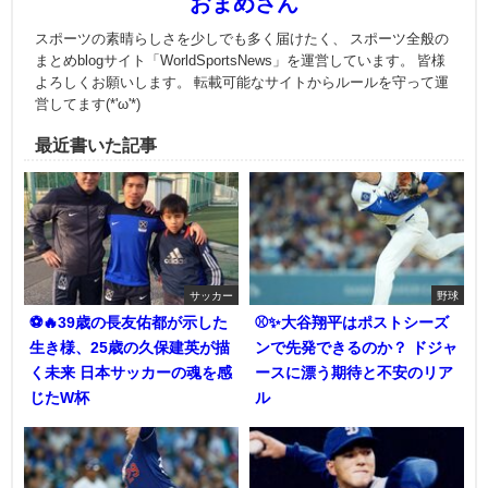
おまめさん
スポーツの素晴らしさを少しでも多く届けたく、 スポーツ全般の
まとめblogサイト「WorldSportsNews」を運営しています。 皆様
よろしくお願いします。 転載可能なサイトからルールを守って運
営してます(*'ω'*)
最近書いた記事
サッカー
野球
⚽🔥39歳の長友佑都が示した
⚾✨大谷翔平はポストシーズ
生き様、25歳の久保建英が描
ンで先発できるのか？ ドジャ
く未来 日本サッカーの魂を感
ースに漂う期待と不安のリア
じたW杯
ル