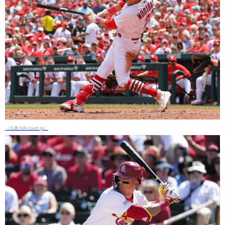
（出典 full-count.jp）