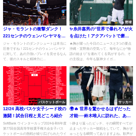
野球
ジャ・モラントの衝撃ダンク！
✨糸井嘉男の“世界で暴れろ”が火
221センチのウェンバンヤマを超
を点けた！アクアバットで磨く
えた瞬間
佐藤輝明の“広角×破壊力”進化論
ジャ・モラントのダンクシュートは本当に
🔥胸が躍った今日のニュースと3つの要点
圧巻ですね！221センチのウェンバンヤマ
沖縄・宜野座の空気って、毎年なにか“物
✨
に対して、あの力強いプレイを見せるなん
語の始まり”を連れてくる気がするの。そ
て、彼のスキルと精神力に...
の主役は、今年も阪神タイガ...
バスケットボール
サッカー
12/24 高校バスケ女子シード校の
🌍🔥 世界を驚かせるはずだった
激闘！試合日程と見どころ紹介
才能──鈴木唯人に訪れた、あま
りにも残酷な現実
SoftBank ウインターカップ2024令和6年度
✨静まり返ったピッチ、その瞬間すべてが
第77回全国高等学校選手権大会女子バス
止まったサッカー観戦をしていて、胸がぎ
ケットボールの熱戦が繰り広げられたウイ
ゅっとなる瞬間ってありますよね。歓声が