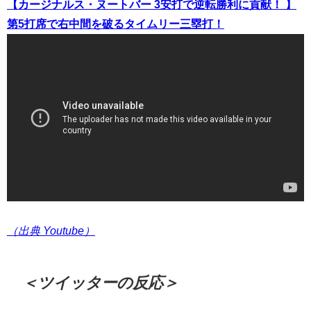
【カージナルス・ヌートバー 3安打で逆転勝利に貢献！ 】
第5打席で右中間を破るタイムリー三塁打！
（出典 Youtube）
＜ツイッターの反応＞