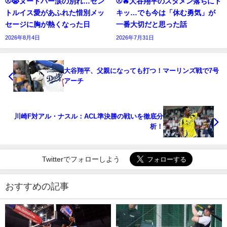
⚾😭ヌートバー涙の別れ…セン
⚾🔥大谷翔平のスタメン落ちにド
トルイス愛があふれた惜別メッ
キッ…でも今は「休む勇気」が
セージに胸が熱くなった日
一番大切だと思った話
2026年8月4日
2026年7月31日
大谷翔平、父親になっても打つ！マーリンズ戦で7号
アーチ
川崎F対アル・ナスル：ACL準決勝の戦いを徹底分
析！
Twitterでフォローしよう
おすすめの記事