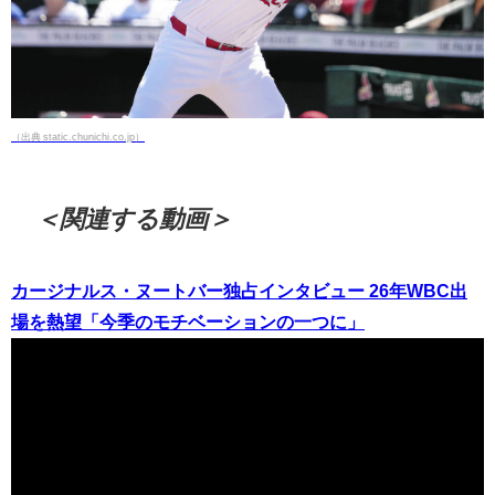
（出典 static.chunichi.co.jp）
＜関連する動画＞
カージナルス・ヌートバー独占インタビュー 26年WBC出
場を熱望「今季のモチベーションの一つに」