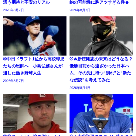
漂う期待と不安のリアル
約の可能性に胸アツすぎる件🔥
2026年8月7日
2026年8月7日
⚾中日ドラフト1位から高校球児
⚾🔥新庄剛志の未来はどうなる？
たちの恩師へ 小島弘務さんが
優勝目前から遠ざかった日本ハ
遺した熱き野球人生
ム、その先に待つ“別れ”と“新た
な伝説”を考えてみた
2026年8月7日
2026年8月4日