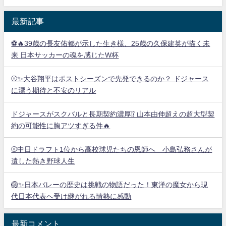
最新記事
⚽🔥39歳の長友佑都が示した生き様、25歳の久保建英が描く未
来 日本サッカーの魂を感じたW杯
⚾✨大谷翔平はポストシーズンで先発できるのか？ ドジャース
に漂う期待と不安のリアル
ドジャースがスクバルと長期契約濃厚⁉︎ 山本由伸超えの超大型契
約の可能性に胸アツすぎる件🔥
⚾中日ドラフト1位から高校球児たちの恩師へ 小島弘務さんが
遺した熱き野球人生
🏐✨日本バレーの歴史は挑戦の物語だった！東洋の魔女から現
代日本代表へ受け継がれる情熱に感動
最新コメント