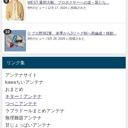
WEST.重岡大毅、プロボクサーへの道 – 新たな...
9件のビュー
|
12月 17, 2024 に投稿された
⚾ プロ野球2軍、来季から3リーグ制へ再編成！移動...
8件のビュー
|
5月 28, 2025 に投稿された
リンク集
アンテナサイト
kawaちいアンテナ
おまとめ
キター！アンテナ
つべこアンテナ
ラブラドールまとめアンテナ
無理難題アンテナ
甘じょっぱいアンテナ