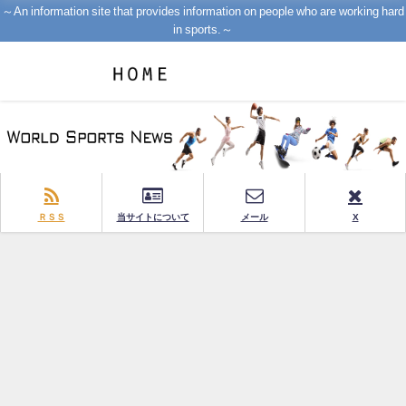
～An information site that provides information on people who are working hard
in sports.～
ＲＳＳ
当サイトについて
メール
X