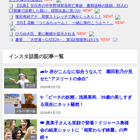
インスタ話題の記事一覧
🚗✨ 赤がこんなに似合うなんて 園田彩乃が見
せた“アスリートの余白”
テニス
2026年5月7日
✨「ビーチの妖精」浅尾美和、39歳の美しすぎ
る現在にネット騒然！
バレーボール
2026年1月7日
👑 真美子さんも笑顔で登場！ドジャース奥様
会の結束ショットに「相変わらず綺麗」の声
続々
etc