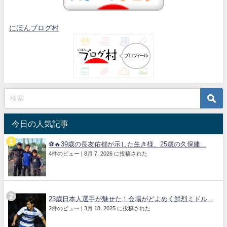
にほんブログ村
今日の人気記事
⚽🔥39歳の長友佑都が示した生き様、25歳の久保建...
4件のビュー
|
8月 7, 2026 に投稿された
23歳日本人選手が魅せた！会場がどよめく鮮烈ミドル...
2件のビュー
|
3月 18, 2025 に投稿された