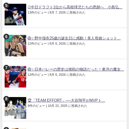
⚾中日ドラフト1位から高校球児たちの恩師へ 小島弘...
13件のビュー
|
8月 7, 2026 に投稿された
🏐✨野中瑠衣25歳の誕生日に感動！美人母娘ショット...
12件のビュー
|
8月 6, 2026 に投稿された
🏐✨日本バレーの歴史は挑戦の物語だった！東洋の魔女...
12件のビュー
|
8月 6, 2026 に投稿された
🏆「TEAM EFFORT」──大谷翔平がMVPト...
9件のビュー
|
10月 22, 2025 に投稿された