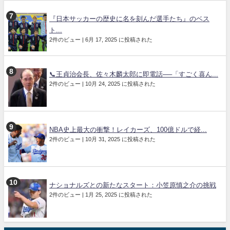
『日本サッカーの歴史に名を刻んだ選手たち』のベス
ト...
2件のビュー
|
6月 17, 2025 に投稿された
📞王貞治会長、佐々木麟太郎に即電話──「すごく喜ん...
2件のビュー
|
10月 24, 2025 に投稿された
NBA史上最大の衝撃！レイカーズ、100億ドルで経...
2件のビュー
|
10月 31, 2025 に投稿された
ナショナルズとの新たなスタート：小笠原慎之介の挑戦
2件のビュー
|
1月 25, 2025 に投稿された