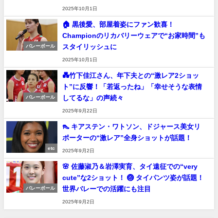
2025年10月1日
🏠 黒後愛、部屋着姿にファン歓喜！
Championのリカバリーウェアで“お家時間”も
スタイリッシュに
バレーボール
2025年10月1日
💑竹下佳江さん、年下夫との“激レア2ショッ
ト”に反響！「若返ったね」「幸せそうな表情
してるな」の声続々
バレーボール
2025年9月22日
👠 キアステン・ワトソン、ドジャース美女リ
ポーターの“激レア”全身ショットが話題！
etc
2025年9月2日
🌸 佐藤淑乃＆岩澤実育、タイ遠征での“very
cute”な2ショット！ 🏐 タイパンツ姿が話題！
世界バレーでの活躍にも注目
バレーボール
2025年9月2日