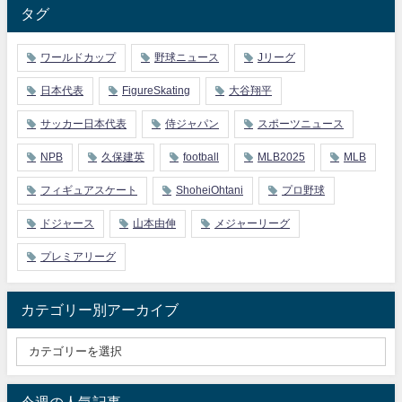
タグ
ワールドカップ
野球ニュース
Jリーグ
日本代表
FigureSkating
大谷翔平
サッカー日本代表
侍ジャパン
スポーツニュース
NPB
久保建英
football
MLB2025
MLB
フィギュアスケート
ShoheiOhtani
プロ野球
ドジャース
山本由伸
メジャーリーグ
プレミアリーグ
カテゴリー別アーカイブ