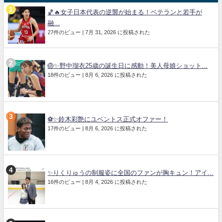
🏀🔥女子日本代表の逆襲が始まる！ベテランと若手が
融...
27件のビュー
|
7月 31, 2026 に投稿された
🏐✨野中瑠衣25歳の誕生日に感動！美人母娘ショット...
18件のビュー
|
8月 6, 2026 に投稿された
⚽✨鈴木彩艶にユベントス正式オファー！
17件のビュー
|
8月 6, 2026 に投稿された
✨りくりゅうの制服姿に全国のファンが胸キュン！アイ...
16件のビュー
|
8月 4, 2026 に投稿された