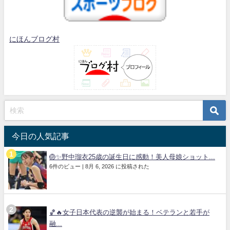
にほんブログ村
今日の人気記事
🏐✨野中瑠衣25歳の誕生日に感動！美人母娘ショット...
6件のビュー
|
8月 6, 2026 に投稿された
🏀🔥女子日本代表の逆襲が始まる！ベテランと若手が
融...