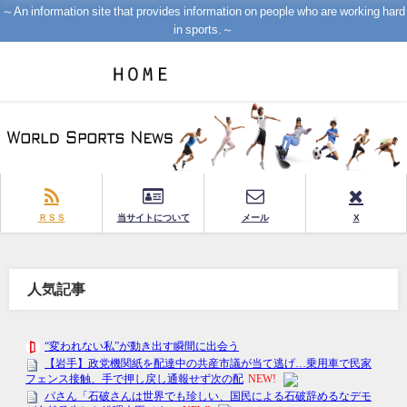
～An information site that provides information on people who are working hard
in sports.～
ＲＳＳ
当サイトについて
メール
X
人気記事