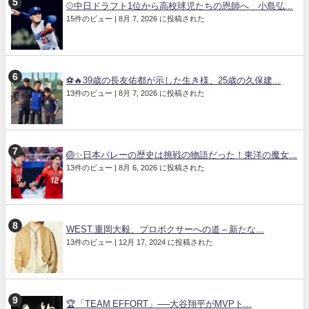
⚾中日ドラフト1位から高校球児たちの恩師へ 小島弘...
15件のビュー
|
8月 7, 2026 に投稿された
⚽🔥39歳の長友佑都が示した生き様、25歳の久保建...
13件のビュー
|
8月 7, 2026 に投稿された
🏐✨日本バレーの歴史は挑戦の物語だった！東洋の魔女...
13件のビュー
|
8月 6, 2026 に投稿された
WEST.重岡大毅、プロボクサーへの道 – 新たな...
13件のビュー
|
12月 17, 2024 に投稿された
🏆「TEAM EFFORT」──大谷翔平がMVPト...