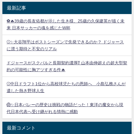
最新記事
⚽🔥39歳の長友佑都が示した生き様、25歳の久保建英が描く未
来 日本サッカーの魂を感じたW杯
⚾✨大谷翔平はポストシーズンで先発できるのか？ ドジャース
に漂う期待と不安のリアル
ドジャースがスクバルと長期契約濃厚⁉︎ 山本由伸超えの超大型契
約の可能性に胸アツすぎる件🔥
⚾中日ドラフト1位から高校球児たちの恩師へ 小島弘務さんが
遺した熱き野球人生
🏐✨日本バレーの歴史は挑戦の物語だった！東洋の魔女から現
代日本代表へ受け継がれる情熱に感動
最新コメント