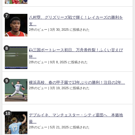
八村塁、グリズリーズ戦で輝く！レイカーズの勝利を
支...
2件のビュー
|
3月 30, 2025 に投稿された
🎣三国ボートレース初日、万舟券炸裂！ふくい甘えび
杯...
2件のビュー
|
9月 8, 2025 に投稿された
横浜高校、春の甲子園で13年ぶりの勝利！注目の2年...
2件のビュー
|
3月 19, 2025 に投稿された
デブルイネ、マンチェスター・シティ退団へ 本拠地
最...
2件のビュー
|
5月 21, 2025 に投稿された