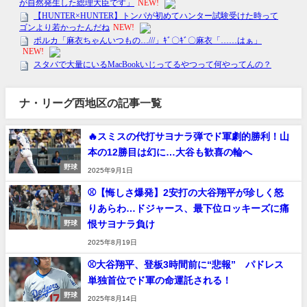
ナ・リーグ西地区の記事一覧
🔥スミスの代打サヨナラ弾でド軍劇的勝利！山
本の12勝目は幻に…大谷も歓喜の輪へ
野球
2025年9月1日
⚾【悔しさ爆発】2安打の大谷翔平が珍しく怒
りあらわ…ドジャース、最下位ロッキーズに痛
恨サヨナラ負け
野球
2025年8月19日
⚾大谷翔平、登板3時間前に“悲報” パドレス
単独首位でド軍の命運託される！
野球
2025年8月14日