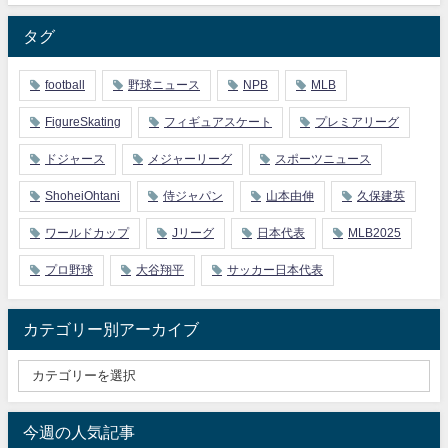
タグ
football
野球ニュース
NPB
MLB
FigureSkating
フィギュアスケート
プレミアリーグ
ドジャース
メジャーリーグ
スポーツニュース
ShoheiOhtani
侍ジャパン
山本由伸
久保建英
ワールドカップ
Jリーグ
日本代表
MLB2025
プロ野球
大谷翔平
サッカー日本代表
カテゴリー別アーカイブ
今週の人気記事