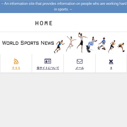
～An information site that provides information on people who are working hard
in sports.～
ＲＳＳ
当サイトについて
メール
X