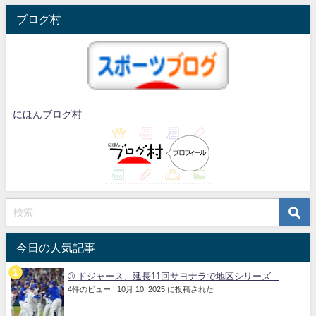
ブログ村
にほんブログ村
今日の人気記事
⚾️ ドジャース、延長11回サヨナラで地区シリーズ...
4件のビュー
|
10月 10, 2025 に投稿された