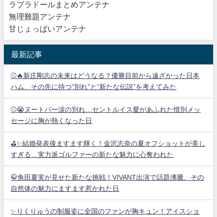
ラブラドールまとめアンテナ
無理難題アンテナ
甘じょっぱいアンテナ
最新記事
⚾🔥新庄剛志の未来はどうなる？優勝目前から遠ざかった日本
ハム、その先に待つ“別れ”と“新たな伝説”を考えてみた
⚾😭ヌートバー涙の別れ…セントルイス愛があふれた惜別メッ
セージに胸が熱くなった日
⛳✨結婚発表後ますます輝く！金沢志奈の夏オフショットが美し
すぎる…実力派ゴルファーの新たな魅力に心奪われた
🥋角田夏実が見せた新たな挑戦！VIVANT出演で話題沸騰、その
自然体の魅力にますます惹かれた日
✨りくりゅうの制服姿に全国のファンが胸キュン！アイスショ