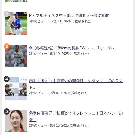
R・マルティネス中日退団の真相と今後の動向
3件のビュー
|
12月 14, 2024 に投稿された
⚽【移籍速報】189cmの長身FWレレ、Jリーグへ...
3件のビュー
|
6月 10, 2025 に投稿された
志田千陽と五十嵐有紗の関係性：シダマツ、涙のラス
ト...
2件のビュー
|
7月 9, 2025 に投稿された
🏐🌟佐藤淑乃、私服姿でリフレッシュ！日本バレーの
新...
2件のビュー
|
9月 16, 2025 に投稿された