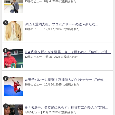
13件のビュー
|
8月 4, 2026 に投稿された
WEST.重岡大毅、プロボクサーへの道 – 新たな...
13件のビュー
|
12月 17, 2024 に投稿された
⚾🔥広島を揺るがす激震…今こそ問われる「信頼」と球...
12件のビュー
|
7月 31, 2026 に投稿された
🍌男子バレーに衝撃！宮浦健人の“バナナサーブ”が炸...
10件のビュー
|
10月 30, 2025 に投稿された
⚽「名選手、名監督にあらず」柱谷哲二が歩んだ“苦難...
9件のビュー
|
11月 2, 2025 に投稿された