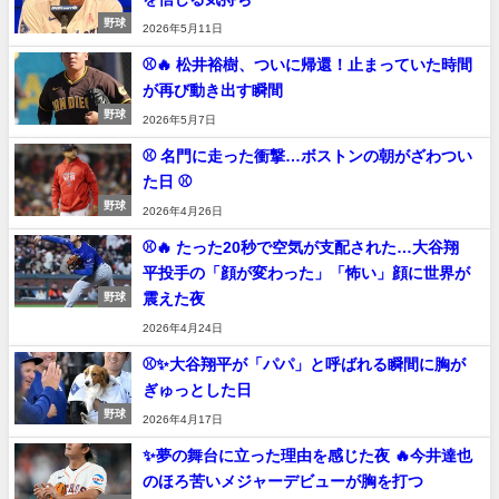
野球
2026年5月11日
⚾🔥 松井裕樹、ついに帰還！止まっていた時間
が再び動き出す瞬間
野球
2026年5月7日
⚾ 名門に走った衝撃…ボストンの朝がざわつい
た日 ⚾
野球
2026年4月26日
⚾🔥 たった20秒で空気が支配された…大谷翔
平投手の「顔が変わった」「怖い」顔に世界が
震えた夜
野球
2026年4月24日
⚾✨大谷翔平が「パパ」と呼ばれる瞬間に胸が
ぎゅっとした日
野球
2026年4月17日
✨夢の舞台に立った理由を感じた夜 🔥今井達也
のほろ苦いメジャーデビューが胸を打つ