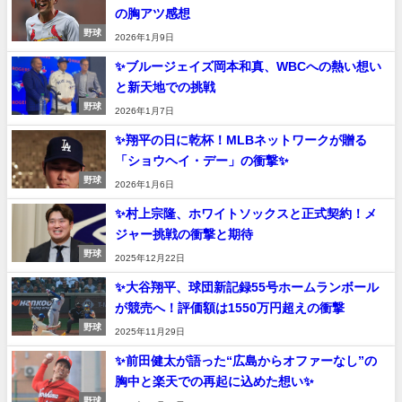
の胸アツ感想
野球
2026年1月9日
✨ブルージェイズ岡本和真、WBCへの熱い想い
と新天地での挑戦
野球
2026年1月7日
✨翔平の日に乾杯！MLBネットワークが贈る
「ショウヘイ・デー」の衝撃✨
野球
2026年1月6日
✨村上宗隆、ホワイトソックスと正式契約！メ
ジャー挑戦の衝撃と期待
野球
2025年12月22日
✨大谷翔平、球団新記録55号ホームランボール
が競売へ！評価額は1550万円超えの衝撃
野球
2025年11月29日
✨前田健太が語った“広島からオファーなし”の
胸中と楽天での再起に込めた想い✨
野球