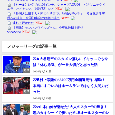
メジャーリーグの記事一覧
⚾🔥大谷翔平のスタメン落ちにドキッ…でも今
は「休む勇気」が一番大切だと思った話
野球
2026年7月31日
⚾💖村上宗隆の“2400万円全額還元”に感動！
本当にすごいのはホームランではなく人間力だ
った
野球
2026年7月15日
⚾✨山本由伸が魅せた“大人のスター”の輝き！
黒のタキシードで歩いたMLBオールスターのレ