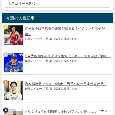
今週の人気記事
🏀🔥女子日本代表の逆襲が始まる！ベテランと若手が
融...
31件のビュー
|
7月 31, 2026 に投稿された
⚾🔥大谷翔平のスタメン落ちにドキッ…でも今は「休む...
15件のビュー
|
7月 31, 2026 に投稿された
🏐🔥13連勝でベスト4進出！男子バレー日本代表が見...
14件のビュー
|
7月 31, 2026 に投稿された
✨りくりゅうの制服姿に全国のファンが胸キュン！アイ...