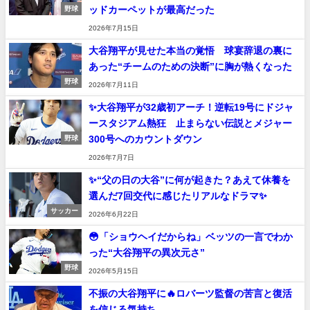
ッドカーペットが最高だった
野球
2026年7月15日
大谷翔平が見せた本当の覚悟 球宴辞退の裏に
あった“チームのための決断”に胸が熱くなった
野球
2026年7月11日
✨大谷翔平が32歳初アーチ！逆転19号にドジャ
ースタジアム熱狂 止まらない伝説とメジャー
300号へのカウントダウン
野球
2026年7月7日
✨“父の日の大谷”に何が起きた？あえて休養を
選んだ7回交代に感じたリアルなドラマ✨
サッカー
2026年6月22日
😳「ショウヘイだからね」ベッツの一言でわか
った“大谷翔平の異次元さ”
野球
2026年5月15日
不振の大谷翔平に🔥ロバーツ監督の苦言と復活
を信じる気持ち