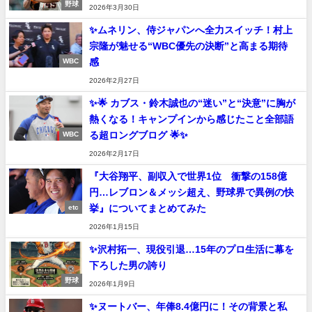
野球
2026年3月30日
✨ムネリン、侍ジャパンへ全力スイッチ！村上
宗隆が魅せる“WBC優先の決断”と高まる期待
感
WBC
2026年2月27日
✨🌟 カブス・鈴木誠也の“迷い”と“決意”に胸が
熱くなる！キャンプインから感じたこと全部語
る超ロングブログ 🌟✨
WBC
2026年2月17日
『大谷翔平、副収入で世界1位 衝撃の158億
円…レブロン＆メッシ超え、野球界で異例の快
挙』についてまとめてみた
etc
2026年1月15日
✨沢村拓一、現役引退…15年のプロ生活に幕を
下ろした男の誇り
野球
2026年1月9日
✨ヌートバー、年俸8.4億円に！その背景と私