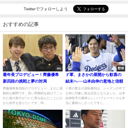
Twitterでフォローしよう
おすすめの記事
etc
野球
最年長プロデビュー！齊藤優希
ド軍、まさかの展開から歓喜の
新四段の挑戦と夢の対局
結末へ──山本由伸の意地と信頼
齊藤優希新四段のプロデビュー、まさに感
ド軍の驚きの逆転勝利は、シーズンの中で
動的な瞬間です。長い間挑戦を続けてこら
も特に印象に残る試合となりました。山本
れた彼の努力がついに実を結んだことに心
由伸投手の素晴らしいパフォーマンスも本
から拍手を送りたいです。特...
当に素晴らしかったですし、...