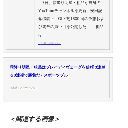
7日、霜降り明星・粗品が自身の
YouTubeチャンネルを更新。安田記
念(3歳上・GI・芝1600m)の予想およ
び馬券の買い目を公開した。 粗品
は…
（出典：netkeiba）
霜降り明星・粗品はブレイディヴェーグを信頼 3連単
＆3連複で勝負だ - スポーツブル
（出典：スポーツブル）
＜関連する画像＞