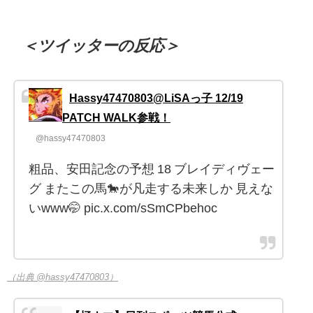
＜ツイッターの反応＞
Hassy47470803@LiSAっ子 12/19
PATCH WALK参戦！
@hassy47470803
粗品、安田記念の予想 18 ブレイディヴェー
グ またこの馬🐎が凡走する未来しか 見えな
いwww🤭 pic.x.com/sSmCPbehoc
（出典 @hassy47470803）