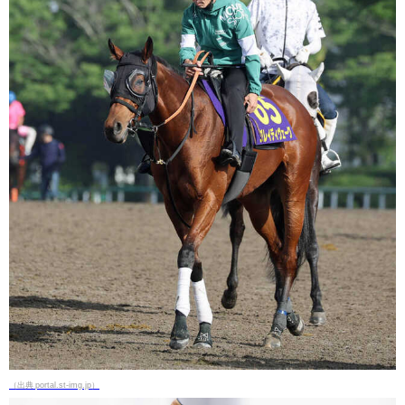
（出典 portal.st-img.jp）