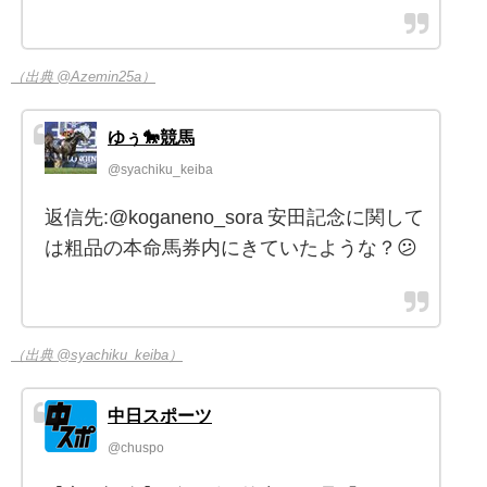
（出典 @Azemin25a）
ゆぅ🐎競馬
@syachiku_keiba
返信先:@koganeno_sora 安田記念に関して
は粗品の本命馬券内にきていたような？😕
（出典 @syachiku_keiba）
中日スポーツ
@chuspo