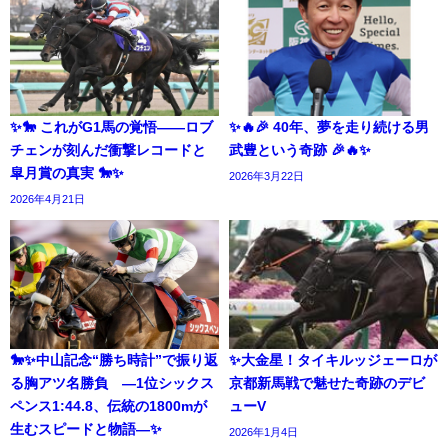
✨🐎 これがG1馬の覚悟――ロブ
✨🔥🎉 40年、夢を走り続ける男
チェンが刻んだ衝撃レコードと
武豊という奇跡 🎉🔥✨
皐月賞の真実 🐎✨
2026年3月22日
2026年4月21日
🐎✨中山記念“勝ち時計”で振り返
✨大金星！タイキルッジェーロが
る胸アツ名勝負 —1位シックス
京都新馬戦で魅せた奇跡のデビ
ペンス1:44.8、伝統の1800mが
ューV
生むスピードと物語—✨
2026年1月4日