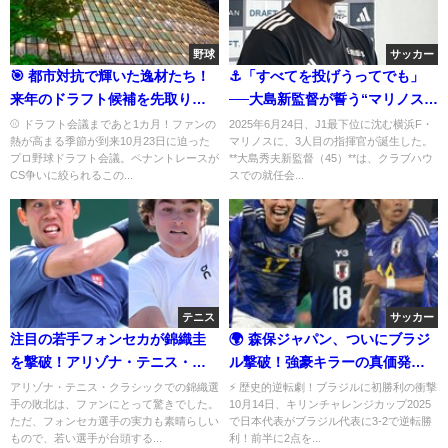
野球
サッカー
🎯 都市対抗で輝いた逸材たち！
⚓「すべてを投げうってでも」
来年のドラフト候補を先取りチ
──大島新監督が誓う“マリノス再
ェック！
生”の覚悟
⚾ ドラフト会議まであと1カ月！ファンの
2025年6月24日、J1最下位に沈む横浜F・
熱が高まる季節が到来10月23日に迫った
マリノスに、3人目の指揮官が誕生した。
プロ野球ドラフト会議。ペナントレースが
**大島秀夫新監督（45）**は、クラブハウ
CS争いに絞られるこの...
スでの就任会...
テニス
サッカー
注目の若手フォンセカが錦織圭
🌍 森保ジャパン、ついにブラジ
を撃破！アリゾナ・テニス・ク
ル撃破！強豪キラーの真価発
ラシック決勝について
揮！
アリゾナ・テニス・クラシックでの錦織選
⚡ 歴史的逆転劇！ブラジルに初勝利の衝撃
手の敗北は、ファンにとって驚きでした。
10月14日、キリンチャレンジカップ2025
ただ、フォンセカ選手の実力も素晴らしい
で日本代表がブラジル代表に3-2で逆転勝
もので、若い選手が台頭する...
利！前半に2点を...