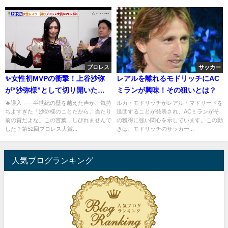
プロレス
サッカー
✨女性初MVPの衝撃！上谷沙弥
レアルを離れるモドリッチにAC
が“沙弥様”として切り開いたプ
ミランが興味！その狙いとは？
ロレス新時代
🔥導入——半世紀の壁を越えた声が、気持
ルカ・モドリッチがレアル・マドリードを
ちよすぎた「沙弥様のことだから、当たり
退団することが発表され、ACミランがそ
前の賞だよな」この言葉、しびれませんで
の獲得に強い関心を示しています。この動
した？第52回プロレス大賞...
きは、モドリッチのサッカー...
人気ブログランキング