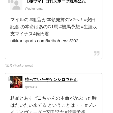
【極ウマ】日刊スポーツ競馬公式
@goku_uma
マイルの #粗品 が本領発揮のV2へ！#安田
記念 の本命はあのG1馬 #競馬予想 #生涯収
支マイナス4億円君
nikkansports.com/keiba/news/202…
（出典 @goku_uma）
待っていたぞケンシロウたん
@kt538k
粗品とあすピヨちゃんの本命がかぶった時
はだいたい来てる ということは・・ #ブレ
イディヴェーグ #安田記念 #競馬予想