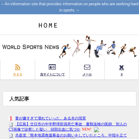
～An information site that provides information on people who are working hard
in sports.～
ＲＳＳ
当サイトについて
メール
X
人気記事