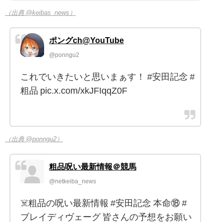
（出典 @keibas_news）
ポングch@YouTube
@ponngu2
これでいきたいと思いまぁす！ #安田記念 #
粗品 pic.x.com/xkJFIqqZ0F
（出典 @ponngu2）
粗品呪い最新情報＠競馬
@netkeiba_news
☠️粗品の呪い最新情報 #安田記念 本命⑱ #
ブレイディヴェーグ 皆さんの予想をお願い