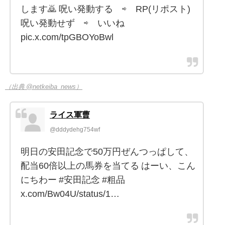
します🙇 呪い発動する ⇨ RP(リポスト)
呪い発動せず ⇨ いいね
pic.x.com/tpGBOYoBwl
（出典 @netkeiba_news）
ライス軍曹
@dddydehg754wf
明日の安田記念で50万円ぜんつっぱして、
配当60倍以上の馬券を当てる はーい、こん
にちわー #安田記念 #粗品
x.com/Bw04U/status/1…