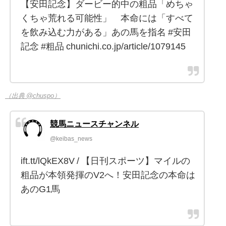
【安田記念】ダービー的中の粗品「めちゃ
くちゃ荒れる可能性」 本命には「すべて
を飲み込む力がある」あの馬を指名 #安田
記念 #粗品 chunichi.co.jp/article/1079145
（出典 @chuspo）
競馬ニュースチャンネル
@keibas_news
ift.tt/lQkEX8V / 【日刊スポーツ】マイルの
粗品が本領発揮のV2へ！安田記念の本命は
あのG1馬