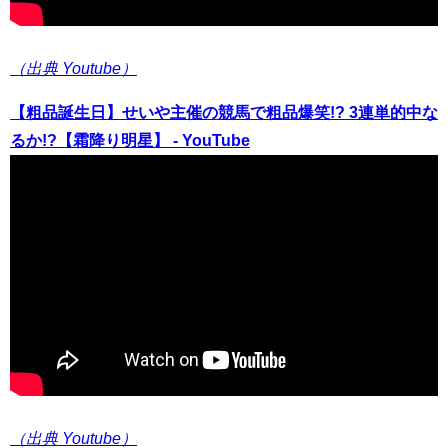
（出典 Youtube）
【粗品誕生日】せいや主催の競馬で粗品爆笑!? 3連単的中な
るか!?【霜降り明星】 - YouTube
（出典 Youtube）