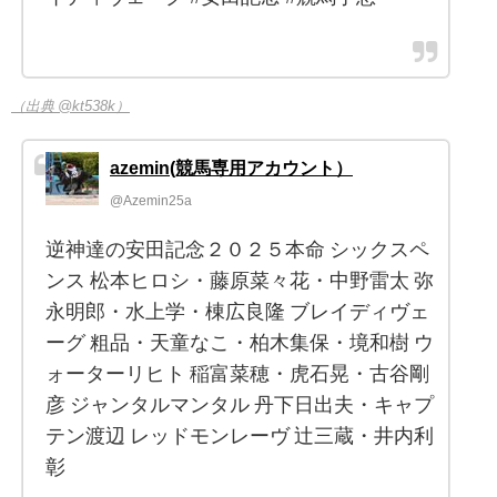
（出典 @kt538k）
azemin(競馬専用アカウント）
@Azemin25a
逆神達の安田記念２０２５本命 シックスペ
ンス 松本ヒロシ・藤原菜々花・中野雷太 弥
永明郎・水上学・棟広良隆 ブレイディヴェ
ーグ 粗品・天童なこ・柏木集保・境和樹 ウ
ォーターリヒト 稲富菜穂・虎石晃・古谷剛
彦 ジャンタルマンタル 丹下日出夫・キャプ
テン渡辺 レッドモンレーヴ 辻三蔵・井内利
彰