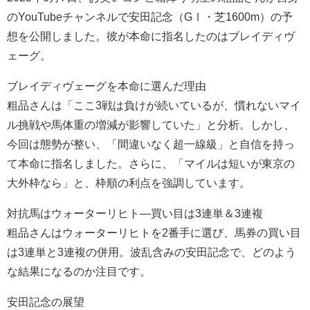
のYouTubeチャンネルで安田記念（GⅠ・芝1600m）の予
想を公開しました。彼が本命に指名したのはブレイディヴ
ェーグ。
ブレイディヴェーグを本命に選んだ理由
粗品さんは「ここ3戦は負けが続いているが、慣れないマイ
ル挑戦や馬体重の増減が影響していた」と分析。しかし、
今回は態勢が整い、「間違いなく超一線級」と自信を持っ
て本命に指名しました。さらに、「マイルは短いが東京の
大外枠なら」と、枠順の利点を強調しています。
対抗馬はウォーターリヒト—買い目は3連単＆3連複
粗品さんはウォーターリヒトを2番手に選び、馬券の買い目
は3連単と3連複の併用。波乱含みの安田記念で、どのよう
な結果になるのか注目です。
安田記念の展望