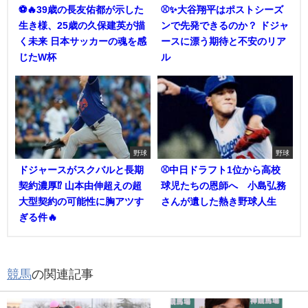
⚽🔥39歳の長友佑都が示した
⚾✨大谷翔平はポストシーズ
生き様、25歳の久保建英が描
ンで先発できるのか？ ドジャ
く未来 日本サッカーの魂を感
ースに漂う期待と不安のリア
じたW杯
ル
野球
野球
ドジャースがスクバルと長期
⚾中日ドラフト1位から高校
契約濃厚⁉︎ 山本由伸超えの超
球児たちの恩師へ 小島弘務
大型契約の可能性に胸アツす
さんが遺した熱き野球人生
ぎる件🔥
競馬
の関連記事