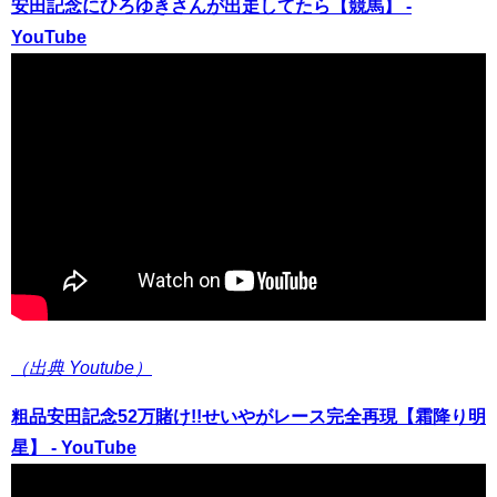
安田記念にひろゆきさんが出走してたら【競馬】 -
YouTube
（出典 Youtube）
粗品安田記念52万賭け!!せいやがレース完全再現【霜降り明
星】 - YouTube