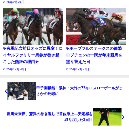
2026年2月24日
✨有馬記念前日オッズに異変！ロ
✨ホープフルステークスの衝撃
イヤルファミリー馬券が巻き起
ロブチェンの一閃が年末競馬を
こした熱狂の理由✨
塗り替えた日
2025年12月28日
2025年12月27日
甲子園騒然！阪神・大竹の73キロスローボールがま
さかの死球に
堀川未来夢、驚異の巻き返しで首位浮上—安定感を
取り戻した3日目