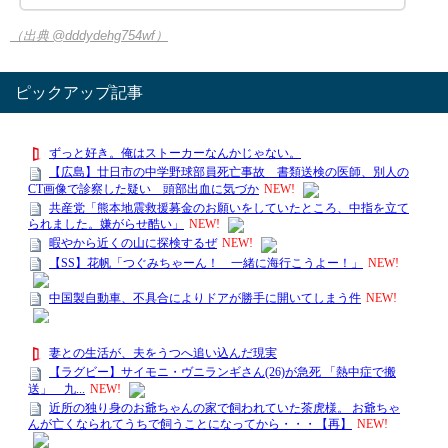
（出典 @dddydehg754wf）
ピックアップ記事