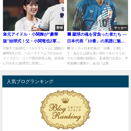
野球
サッカー
🎤元アイドル・小関舞が“豪華
🟥 蹴球の魂を背負った者たち ―
版”始球式！父・小関竜也2軍監
日本代表「10番」の系譜に魅せ
督との夢のバッテリーが実現
られて『蹴球列島の軌跡 ― 日本
⚾親子で始球式！ベルーナドームに感動の
🟦 サッカー日本代表の「10番」と聞い
瞬間9月17日、ベルーナドームで行われた
て、あなたは誰を思い浮かべるだろうか。
サッカーの百年史』
イースタン・リーグ西武対巨人戦。試合前
ラモス瑠偉の情熱か、名波浩の左足か、中
に行われた始球式に登場し...
村俊輔の魔術か。あるいは香...
人気ブログランキング