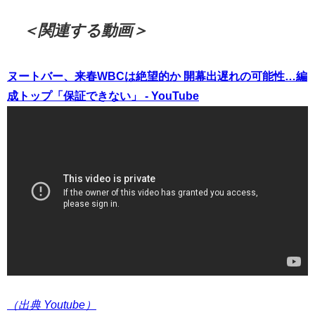
＜関連する動画＞
ヌートバー、来春WBCは絶望的か 開幕出遅れの可能性…編
成トップ「保証できない」 - YouTube
（出典 Youtube）