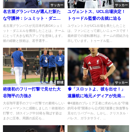
サッカー
サッカー
名古屋グランパスが選んだ新た
ユヴェントス、UCL出場決定！
な守護神：シュミット・ダニエ
トゥードル監督の去就に迫る
ルの挑戦
名古屋グランパスが元日本代表GKシュミ
ユヴェントスがUCL出場を果たしたこと
ット・ダニエルを獲得したことは、チーム
は、ファンにとって嬉しいニュースです！
にとって大きな戦力アップを意味します。
最終節での逆転勝利は、チームの団結力を
彼の経験と技術は、若手選手...
示しています。トゥードル監...
野球
サッカー
術後初のフリー打撃で見せた大
🧠「スロットよ、彼を出せ！」
谷翔平の力強さ
遠藤航に地元メディアが先発起
用を提言──リバプールの中盤に
大谷翔平選手のフリー打撃での素晴らしい
⚽4連敗のプレミア王者に求められる“守備
パフォーマンスに感動しました！術後初の
的司令塔”開幕から公式戦7連勝と快進撃を
安定を
打撃で、18スイング中10発を飛ばす姿は
見せたリバプール。しかし、クリスタル・
まさに圧巻。周囲の反応も...
パレス、ガラタサライ、...