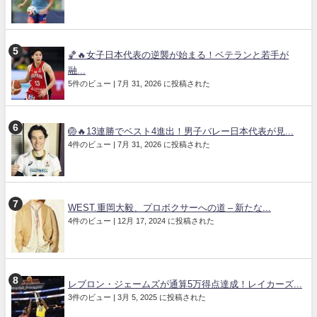
🏀🔥女子日本代表の逆襲が始まる！ベテランと若手が
融...
5件のビュー
|
7月 31, 2026 に投稿された
🏐🔥13連勝でベスト4進出！男子バレー日本代表が見...
4件のビュー
|
7月 31, 2026 に投稿された
WEST.重岡大毅、プロボクサーへの道 – 新たな...
4件のビュー
|
12月 17, 2024 に投稿された
レブロン・ジェームズが通算5万得点達成！レイカーズ...
3件のビュー
|
3月 5, 2025 に投稿された