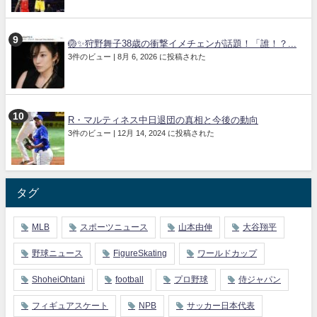
🏐✨狩野舞子38歳の衝撃イメチェンが話題！「誰！？...
3件のビュー
|
8月 6, 2026 に投稿された
R・マルティネス中日退団の真相と今後の動向
3件のビュー
|
12月 14, 2024 に投稿された
タグ
MLB
スポーツニュース
山本由伸
大谷翔平
野球ニュース
FigureSkating
ワールドカップ
ShoheiOhtani
football
プロ野球
侍ジャパン
フィギュアスケート
NPB
サッカー日本代表