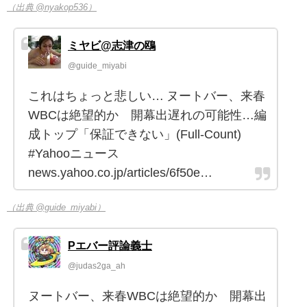
（出典 @nyakop536）
ミヤビ@志津の鴎
@guide_miyabi
これはちょっと悲しい… ヌートバー、来春
WBCは絶望的か 開幕出遅れの可能性…編
成トップ「保証できない」(Full-Count)
#Yahooニュース
news.yahoo.co.jp/articles/6f50e…
（出典 @guide_miyabi）
Pエバー評論義士
@judas2ga_ah
ヌートバー、来春WBCは絶望的か 開幕出