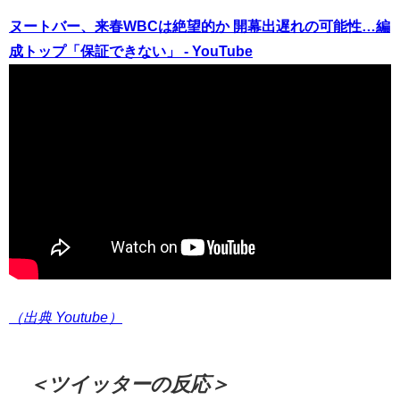
ヌートバー、来春WBCは絶望的か 開幕出遅れの可能性…編
成トップ「保証できない」 - YouTube
（出典 Youtube）
＜ツイッターの反応＞