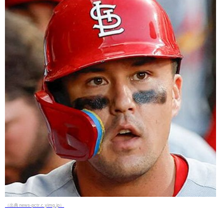
（出典 news-pctr.c.yimg.jp）