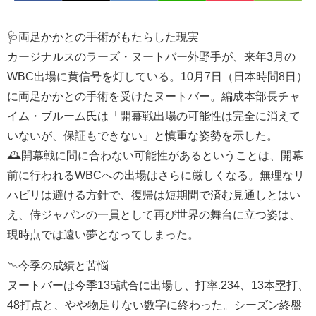
🩺両足かかとの手術がもたらした現実
カージナルスのラーズ・ヌートバー外野手が、来年3月の
WBC出場に黄信号を灯している。10月7日（日本時間8日）
に両足かかとの手術を受けたヌートバー。編成本部長チャ
イム・ブルーム氏は「開幕戦出場の可能性は完全に消えて
いないが、保証もできない」と慎重な姿勢を示した。
🕰️開幕戦に間に合わない可能性があるということは、開幕
前に行われるWBCへの出場はさらに厳しくなる。無理なリ
ハビリは避ける方針で、復帰は短期間で済む見通しとはい
え、侍ジャパンの一員として再び世界の舞台に立つ姿は、
現時点では遠い夢となってしまった。
📉今季の成績と苦悩
ヌートバーは今季135試合に出場し、打率.234、13本塁打、
48打点と、やや物足りない数字に終わった。シーズン終盤