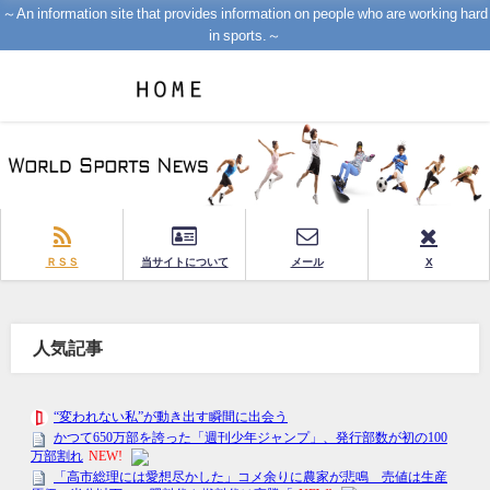
～An information site that provides information on people who are working hard
in sports.～
ＲＳＳ
当サイトについて
メール
X
人気記事