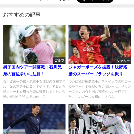
おすすめの記事
ゴルフ
サッカー
男子国内ツアー開幕戦：石川兄
ジャガーポーズを披露！浅野拓
弟の首位争いに注目！
磨のスーパーゴラッソを振り返
る
石川遼選手の弟・航選手も注目の存在です
ついに浅野拓磨選手がスペインでの初ゴー
ね！兄の遼選手に負けず劣らず、初日から
ルをマーク！強烈な右足ボレーは、サッカ
好スタートを切った姿に興奮しました。今
ーファンの心を掴む素晴らしい一打でし
後の展開がどうなるのか、目...
た。このゴールを機に、さらな...