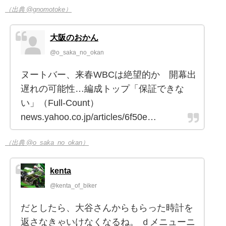
（出典 @gnomotoke）
大阪のおかん
@o_saka_no_okan
ヌートバー、来春WBCは絶望的か 開幕出
遅れの可能性…編成トップ「保証できな
い」（Full-Count）
news.yahoo.co.jp/articles/6f50e…
（出典 @o_saka_no_okan）
kenta
@kenta_of_biker
だとしたら、大谷さんからもらった時計を
返さなきゃいけなくなるね。 ｄメニューニ