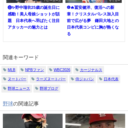
バレーボール
サッカー
🏐✨野中瑠衣25歳の誕生日に
⚽🔥冨安健洋、復活への新
感動！美人母娘ショットが話
章！クリスタルパレス加入目
題 日本代表へ羽ばたく注目
前で広がる夢 鎌田大地との
アタッカーの魅力とは
日本代表コンビに胸が熱くな
る
関連キーワード
MLB
NPBファン
WBC2026
カージナルス
ヌートバー
ラーズヌートバー
侍ジャパン
日本代表
野球ニュース
野球ブログ
野球
の関連記事