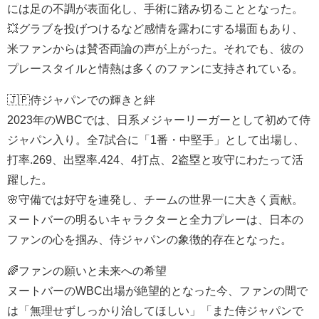
には足の不調が表面化し、手術に踏み切ることとなった。
💥グラブを投げつけるなど感情を露わにする場面もあり、
米ファンからは賛否両論の声が上がった。それでも、彼の
プレースタイルと情熱は多くのファンに支持されている。
🇯🇵侍ジャパンでの輝きと絆
2023年のWBCでは、日系メジャーリーガーとして初めて侍
ジャパン入り。全7試合に「1番・中堅手」として出場し、
打率.269、出塁率.424、4打点、2盗塁と攻守にわたって活
躍した。
🌸守備では好守を連発し、チームの世界一に大きく貢献。
ヌートバーの明るいキャラクターと全力プレーは、日本の
ファンの心を掴み、侍ジャパンの象徴的存在となった。
🌈ファンの願いと未来への希望
ヌートバーのWBC出場が絶望的となった今、ファンの間で
は「無理せずしっかり治してほしい」「また侍ジャパンで