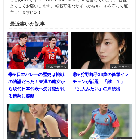
よろしくお願いします。 転載可能なサイトからルールを守って運
営してます(*'ω'*)
最近書いた記事
バレーボール
バレーボール
🏐✨日本バレーの歴史は挑戦
🏐✨狩野舞子38歳の衝撃イメ
の物語だった！東洋の魔女か
チェンが話題！「誰！？」
ら現代日本代表へ受け継がれ
「別人みたい」の声続出
る情熱に感動