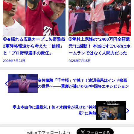
⚾🔥揺れる広島カープ…矢野雅哉
⚾💖村上宗隆の“2400万円全額還
2軍降格報道から考えた「信頼」
元”に感動！ 本当にすごいのはホ
と「プロ野球選手の責任」
ームランではなく人間力だった
2026年7月21日
2026年7月15日
🌸佐藤駿「千本桜」で魅了！渡辺倫果はインド映画
の世界へ――重慶が沸いたGP中国杯エキシビション
🌟山本由伸に最敬礼！佐々木朗希が見せた“神対
応”に胸熱
Twitterでフォローしよう