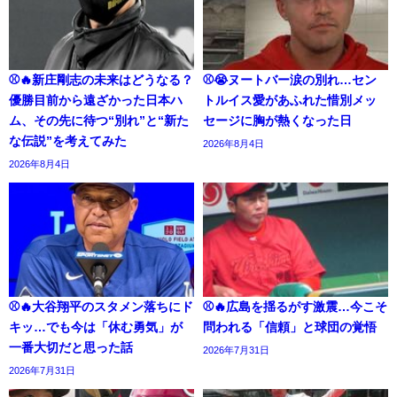
⚾🔥新庄剛志の未来はどうなる？
⚾😭ヌートバー涙の別れ…セン
優勝目前から遠ざかった日本ハ
トルイス愛があふれた惜別メッ
ム、その先に待つ“別れ”と“新た
セージに胸が熱くなった日
な伝説”を考えてみた
2026年8月4日
2026年8月4日
⚾🔥大谷翔平のスタメン落ちにド
⚾🔥広島を揺るがす激震…今こそ
キッ…でも今は「休む勇気」が
問われる「信頼」と球団の覚悟
一番大切だと思った話
2026年7月31日
2026年7月31日