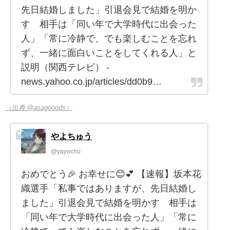
先日結婚しました」引退会見で結婚を明か
す 相手は「同い年で大学時代に出会った
人」「常に冷静で、でも楽しむことを忘れ
ず、一緒に面白いことをしてくれる人」と
説明（関西テレビ） -
news.yahoo.co.jp/articles/dd0b9…
（出典 @asagooods）
やよちゅう
@yayochu
おめでとう🎉 お幸せに😊💕︎︎ 【速報】坂本花
織選手「私事ではありますが、先日結婚し
ました」引退会見で結婚を明かす 相手は
「同い年で大学時代に出会った人」「常に