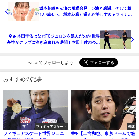
坂本花織さん涙の引退会見 ✨涙と感謝、そして新
しい幸せへ 坂本花織が選んだ美しすぎるフィナー
レ
⚽🔥 本田圭佑はなぜFCジュロンを選んだのか 世界
基準がクラブに注ぎ込まれる瞬間！本田圭佑の今ま
での事もまとめてみました。
Twitterでフォローしよう
おすすめの記事
フィギュアスケート
野球
フィギュアスケート世界ジュニ
⚾✨【二宮和也、東京ドームで魅