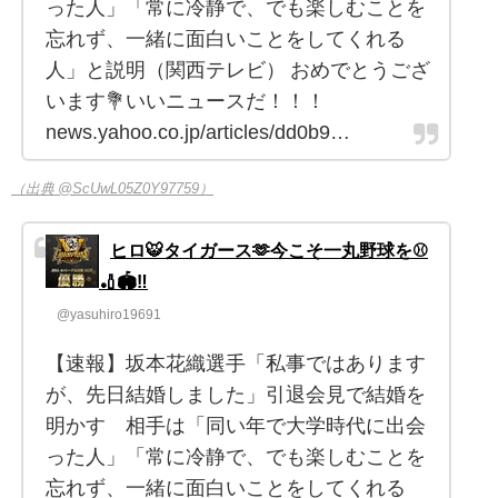
った人」「常に冷静で、でも楽しむことを
忘れず、一緒に面白いことをしてくれる
人」と説明（関西テレビ） おめでとうござ
います💐いいニュースだ！！！
news.yahoo.co.jp/articles/dd0b9…
（出典 @ScUwL05Z0Y97759）
ヒロ🐯タイガース🫶今こそ一丸野球を⚾️
🏏🏟️‼️
@yasuhiro19691
【速報】坂本花織選手「私事ではあります
が、先日結婚しました」引退会見で結婚を
明かす 相手は「同い年で大学時代に出会
った人」「常に冷静で、でも楽しむことを
忘れず、一緒に面白いことをしてくれる