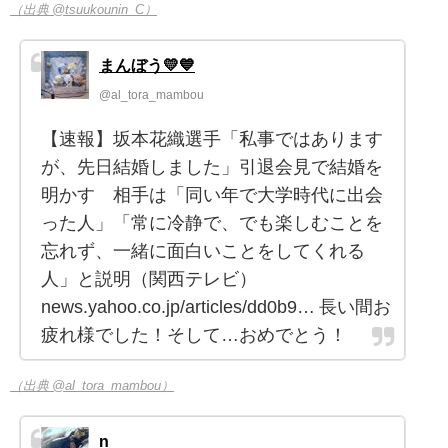
（出典 @tsuukounin_C）
まんぼう💛💙
@al_tora_mambou
【速報】坂本花織選手「私事ではあります
が、先日結婚しました」引退会見で結婚を
明かす 相手は「同い年で大学時代に出会
った人」「常に冷静で、でも楽しむことを
忘れず、一緒に面白いことをしてくれる
人」と説明（関西テレビ）
news.yahoo.co.jp/articles/dd0b9… 長い間お
疲れ様でした！そして…おめでとう！
（出典 @al_tora_mambou）
n