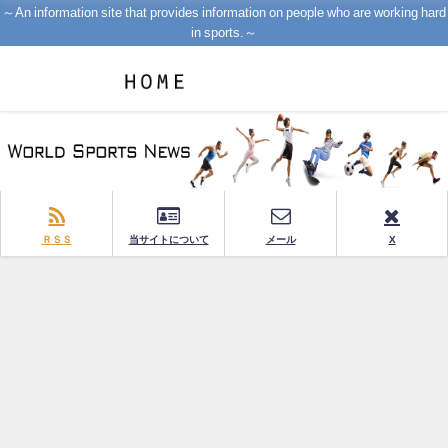
～An information site that provides information on people who are working hard
in sports.～
ＲＳＳ
当サイトについて
メール
X