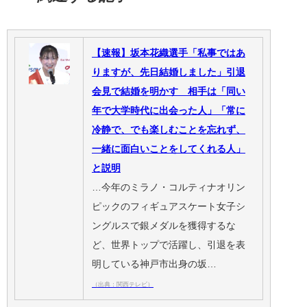
【速報】坂本花織選手「私事ではあ
りますが、先日結婚しました」引退
会見で結婚を明かす 相手は「同い
年で大学時代に出会った人」「常に
冷静で、でも楽しむことを忘れず、
一緒に面白いことをしてくれる人」
と説明
…今年のミラノ・コルティナオリン
ピックのフィギュアスケート女子シ
ングルスで銀メダルを獲得するな
ど、世界トップで活躍し、引退を表
明している神戸市出身の坂…
（出典：関西テレビ）