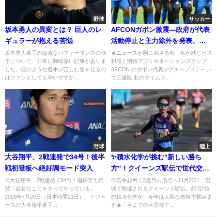
野球
サッカー
坂本勇人の異変とは？ 巨人のレ
AFCONガボン激震—政府が代表
ギュラーが抱える苦悩
活動停止と主力除外を発表、オ
ーバメヤンが放った真実の矢
坂本勇人選手の急激なパフォーマンスの低
🔥ニュースが胸に刺さる朝—私が感じた違
下について、非常に興味深い記事がありま
和感と期待アフリカネーションズカップ
した。彼のような選手が苦しむ姿を見るの
AFCON のガボン代表がグループステージ
はファンとしても辛いですが...
で三連敗 私のタイムラ...
野球
陸上
大谷翔平、2戦連発で34号！後半
✨積水化学が挑む“新しい勝ち
戦初登板へ絶好調モード突入
方”！クイーンズ駅伝で世代交代
の勝負
⚾️大谷翔平、2戦連発で34号！指揮官も絶
💡若手起用で3度目の頂点へ11月23日、宮
賛「必要なことをすべてやっている」
城で開催されるクイーンズ駅伝。前回2位
2025年7月20日（日本時間21日）、ドジャ
の積水化学が、今年は大胆な布陣で挑みま
ースの大谷翔平選手...
す🔥「今までの大黒柱で...