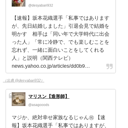
@desyabari932
【速報】坂本花織選手「私事ではあります
が、先日結婚しました」引退会見で結婚を
明かす 相手は「同い年で大学時代に出会
った人」「常に冷静で、でも楽しむことを
忘れず、一緒に面白いことをしてくれる
人」と説明（関西テレビ）
news.yahoo.co.jp/articles/dd0b9…
（出典 @desyabari932）
マリスン【造形師】
@asagooods
マジか、絶対幸せ家族なるじゃん㊗️ 【速
報】坂本花織選手「私事ではありますが、