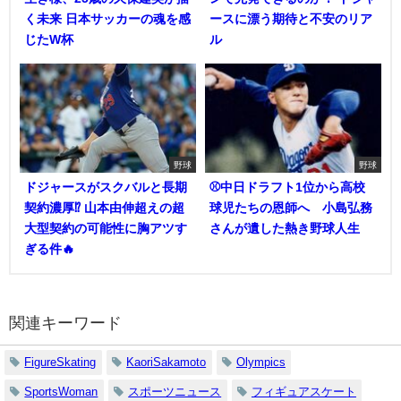
く未来 日本サッカーの魂を感
ースに漂う期待と不安のリア
じたW杯
ル
野球
野球
ドジャースがスクバルと長期
⚾中日ドラフト1位から高校
契約濃厚⁉︎ 山本由伸超えの超
球児たちの恩師へ 小島弘務
大型契約の可能性に胸アツす
さんが遺した熱き野球人生
ぎる件🔥
関連キーワード
FigureSkating
KaoriSakamoto
Olympics
SportsWoman
スポーツニュース
フィギュアスケート