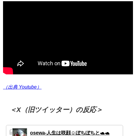
（出典 Youtube）
＜X（旧ツイッター）の反応＞
osewa-人生は咲顔☺️ぼちぼちと🐢🐢