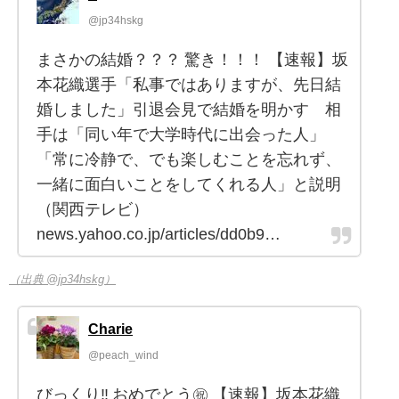
@jp34hskg
まさかの結婚？？？ 驚き！！！ 【速報】坂
本花織選手「私事ではありますが、先日結
婚しました」引退会見で結婚を明かす 相
手は「同い年で大学時代に出会った人」
「常に冷静で、でも楽しむことを忘れず、
一緒に面白いことをしてくれる人」と説明
（関西テレビ）
news.yahoo.co.jp/articles/dd0b9…
（出典 @jp34hskg）
Charie
@peach_wind
びっくり‼️ おめでとう㊗️ 【速報】坂本花織