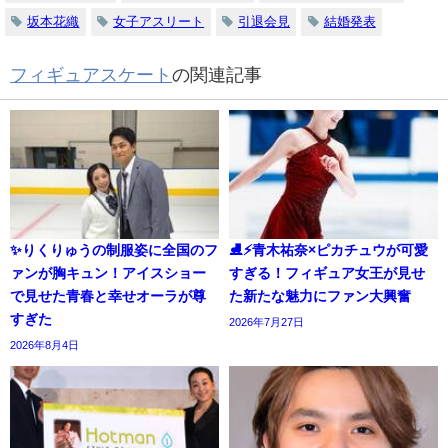
坂本花織
女子アスリート
引退会見
結婚発表
フィギュアスケート
の関連記事
✨りくりゅうの制服姿に全国のフ
⛸️⚡青木祐奈×ピカチュウが可愛
ァンが胸キュン！アイスショー
すぎる！フィギュア女王が見せ
で見せた青春と幸せオーラが尊
た新たな魅力にファン大興奮
すぎた
2026年7月27日
2026年8月4日