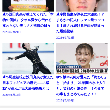
⛸️✨浅田真央が教えてくれた「本
⛸️宇野昌磨が深夜に大激怒！？
物の価値」 タオル愛から伝わる
まさかの犯人にファン総ツッコ
変わらない美しさと挑戦の日々
ミ！愛され続ける理由が詰まっ
た爆笑投稿
2026年7月21日
2026年7月13日
⛸️✨羽生結弦と浅田真央が変えた
❄️✨ 坂本花織が選んだ「終わり」
日本フィギュアの歴史――“感
と「始まり」 21年間の氷上人生
動”が生んだ巨大経済効果とは
と、笑顔の引退会見！！今まで
の事もまとめてみたよ！！
2026年5月15日
2026年5月14日