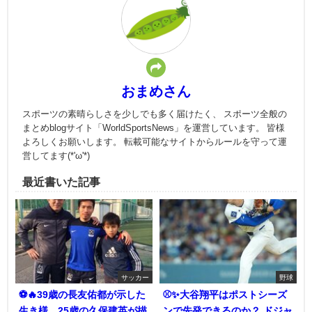
おまめさん
スポーツの素晴らしさを少しでも多く届けたく、 スポーツ全般の
まとめblogサイト「WorldSportsNews」を運営しています。 皆様
よろしくお願いします。 転載可能なサイトからルールを守って運
営してます(*'ω'*)
最近書いた記事
サッカー
野球
⚽🔥39歳の長友佑都が示した
⚾✨大谷翔平はポストシーズ
生き様、25歳の久保建英が描
ンで先発できるのか？ ドジャ