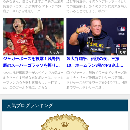
るみなさん、信じられますか？あの三浦知
込む平良選手。そのシンデレラボーイとし
良選手（カズ）が所属する アトレチコ鈴
ての復活劇は、多くのファンに勇気を与え
鹿が、JFLから地域リーグ...
ていることでしょう。彼の二...
サッカー
野球
ジャガーポーズを披露！浅野拓
🎯大谷翔平、伝説の夜。三振
磨のスーパーゴラッソを振り返
10、ホームラン3発でPS史上最
る
高のパフォーマンス！
ついに浅野拓磨選手がスペインでの初ゴー
💥ドジャース、無敗でワールドシリーズ進
ルをマーク！強烈な右足ボレーは、サッカ
出！ナ・リーグ優勝決定シリーズ第4戦。
ーファンの心を掴む素晴らしい一打でし
ドジャースがブルワーズを5-1で下し、4連
た。このゴールを機に、さらな...
勝でワールドシリーズ進...
人気ブログランキング