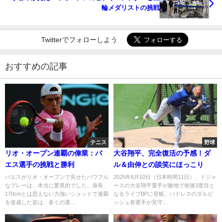
輪メダリストの挑戦
Twitterでフォローしよう
おすすめの記事
テニス
野球
リオ・オープン連覇の偉業：バ
大谷翔平、完全復活の予感！ダ
エス選手の挑戦と勝利
ル＆由伸との談笑にほっこり
バエスがリオ・オープンで見せたパワフル
2025年6月10日（日本時間11日）、ドジャ
なプレーは、本当に驚異的でした。身長
ースの大谷翔平選手が敵地で術後3度目と
170cmとは思えない力強いショットで連覇
なるライブBPに登板。パドレスのダルビ
を達成した姿は、多くの選...
ッシュ有選手が見守...