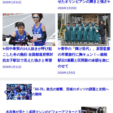
せたオリンピアンの輝きと強さ✨
2026年1月31日
2026年1月20日
✨田中希実の14人抜きが呼び起
✨青学の「輝け世代」、原晋監督
こした冬の熱狂 全国都道府県対
の卒業旅行に胸キュン！—箱根
抗女子駅伝で見えた強さと希望
駅伝3連覇と区間新の余韻を旅に
のせて
2026年1月11日
2026年1月5日
「60-78」敗北の衝撃、茨城ロボッツの課題と次戦へ
の期待
水谷隼が見た！卓球マシンのビフォーアフターと五