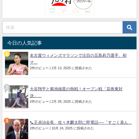
今日の人気記事
名古屋ウィメンズマラソンで注目の五島莉乃選手、初
マ...
2件のビュー
|
2月 13, 2025 に投稿された
大谷翔平と菊池雄星の熱戦！オープン戦「花巻東対
決」...
2件のビュー
|
2月 28, 2025 に投稿された
📞王貞治会長、佐々木麟太郎に即電話──「すごく喜ん...
2件のビュー
|
10月 24, 2025 に投稿された