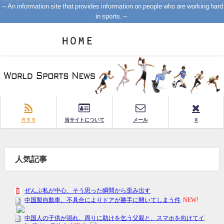
～An information site that provides information on people who are working hard
in sports.～
ＲＳＳ
当サイトについて
メール
X
人気記事