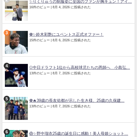
✨りくりゅうの制服姿に全国のファンが胸キュン！アイ...
16件のビュー
|
8月 4, 2026 に投稿された
⚽✨鈴木彩艶にユベントス正式オファー！
15件のビュー
|
8月 6, 2026 に投稿された
⚾中日ドラフト1位から高校球児たちの恩師へ 小島弘...
13件のビュー
|
8月 7, 2026 に投稿された
⚽🔥39歳の長友佑都が示した生き様、25歳の久保建...
13件のビュー
|
8月 7, 2026 に投稿された
🏐✨野中瑠衣25歳の誕生日に感動！美人母娘ショット...