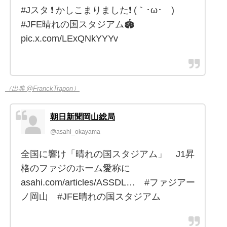
#Jスタ ❗️ かしこまりました❗️ (｀･ω･´)ゞ
#JFE晴れの国スタジアム🏟️
pic.x.com/LExQNkYYYv
（出典 @FranckTrapon）
朝日新聞岡山総局
@asahi_okayama
全国に響け「晴れの国スタジアム」 J1昇
格のファジのホーム愛称に
asahi.com/articles/ASSDL… #ファジアー
ノ岡山 #JFE晴れの国スタジアム