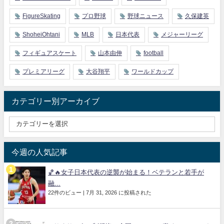
FigureSkating
プロ野球
野球ニュース
久保建英
ShoheiOhtani
MLB
日本代表
メジャーリーグ
フィギュアスケート
山本由伸
football
プレミアリーグ
大谷翔平
ワールドカップ
カテゴリー別アーカイブ
今週の人気記事
🏀🔥女子日本代表の逆襲が始まる！ベテランと若手が
融...
22件のビュー
|
7月 31, 2026 に投稿された