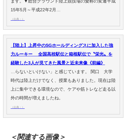
ます。▼総合グラウンド陸上競技場の愛称の変遷平成
15年5月～平成22年2月…
（出典：）
【陸上】上昇中のSGホールディングスに加入した強
力ルーキー 全国高校駅伝と箱根駅伝で〝栄光〟を
経験した3人が見てきた風景と近未来像《前編》
…らないといけない」と感じています。 関口 大学
時代は陸上だけでなく、授業もありました。現在は陸
上に集中できる環境なので、ケアや筋トレなど走る以
外の時間が増えましたね。
（出典：）
＜関連する画像＞