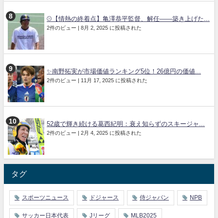
⚾【情熱の終着点】亀澤恭平監督、解任――築き上げた...
2件のビュー
|
8月 2, 2025 に投稿された
✨南野拓実が市場価値ランキング5位！26億円の価値...
2件のビュー
|
11月 17, 2025 に投稿された
52歳で輝き続ける葛西紀明：衰え知らずのスキージャ...
2件のビュー
|
2月 4, 2025 に投稿された
タグ
スポーツニュース
ドジャース
侍ジャパン
NPB
サッカー日本代表
Jリーグ
MLB2025