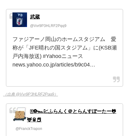
武蔵
@Vvr9P3HLRF2Pqq9
ファジアーノ岡山のホームスタジアム 愛
称が「JFE晴れの国スタジアム」に(KSB瀬
戸内海放送) #Yahooニュース
news.yahoo.co.jp/articles/b9c04…
（出典 @Vvr9P3HLRF2Pqq9）
🀄️⚽️🏎️💹ふらんく＠とらんすぽーたー🐸
🦌🥫📕
@FranckTrapon