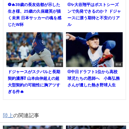
⚽🔥39歳の長友佑都が示した
⚾✨大谷翔平はポストシーズ
生き様、25歳の久保建英が描
ンで先発できるのか？ ドジャ
く未来 日本サッカーの魂を感
ースに漂う期待と不安のリア
じたW杯
ル
野球
野球
ドジャースがスクバルと長期
⚾中日ドラフト1位から高校
契約濃厚⁉︎ 山本由伸超えの超
球児たちの恩師へ 小島弘務
大型契約の可能性に胸アツす
さんが遺した熱き野球人生
ぎる件🔥
陸上
の関連記事