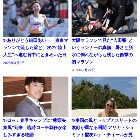
✨ありがとう細田あい――東京マ
大阪マラソンで見た“吉田響”と
ラソンで流した涙と、次の“陸上
いうランナーの真価 暑さと脱
人生”へ進む背中にときめいた日
水に倒れながらも残した衝撃の
初マラソン
2026年3月2日
2026年2月22日
✨ロッテ春季キャンプに“稼頭央
✨南国の風とトップアスリートの
旋風”到来！臨時コーチ就任が楽
素顔が重なる瞬間 アリカ・シュ
しみすぎる物語
ミット盟友ルナ・ティールが見