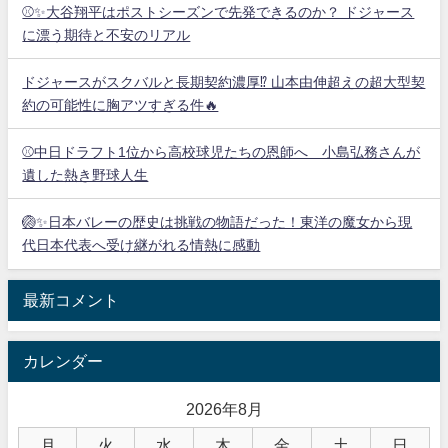
⚾✨大谷翔平はポストシーズンで先発できるのか？ ドジャース
に漂う期待と不安のリアル
ドジャースがスクバルと長期契約濃厚⁉︎ 山本由伸超えの超大型契
約の可能性に胸アツすぎる件🔥
⚾中日ドラフト1位から高校球児たちの恩師へ 小島弘務さんが
遺した熱き野球人生
🏐✨日本バレーの歴史は挑戦の物語だった！東洋の魔女から現
代日本代表へ受け継がれる情熱に感動
最新コメント
カレンダー
2026年8月
月
火
水
木
金
土
日