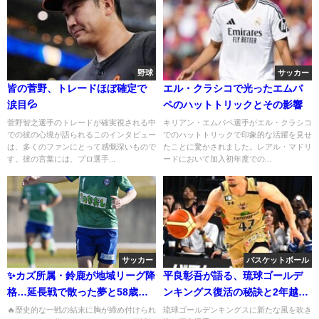
野球
サッカー
皆の菅野、トレードほぼ確定で
エル・クラシコで光ったエムバ
涙目💦
ペのハットトリックとその影響
菅野智之選手のトレードが確実視される中
キリアン・エムバペ選手がエル・クラシコ
での彼の心境が語られるこのインタビュー
でのハットトリックで印象的な活躍を見せ
は、多くのファンにとって感慨深いもので
たことに驚かされました。レアル・マドリ
す。彼の言葉には、プロ選手...
ードにおいて加入初年度での...
サッカー
バスケットボール
✨カズ所属・鈴鹿が地域リーグ降
平良彰吾が語る、琉球ゴールデ
格…延長戦で散った夢と58歳の
ンキングス復活の秘訣と2年越し
挑戦
の決意
🔥歴史的な一戦の結末に胸が締め付けられ
琉球ゴールデンキングスに新たな風を吹き