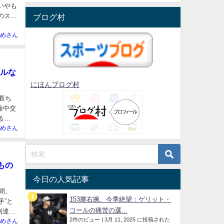
いやも
のスー
ブログ村
めさん
アルな
にほんブログ村
直ち
途中交
る
めさん
もの
今日の人気記事
間、
153勝右腕、今季絶望：ゲリット・
手”と
コールの痛苦の選...
到達ま
2件のビュー
|
3月 11, 2025 に投稿された
めさん