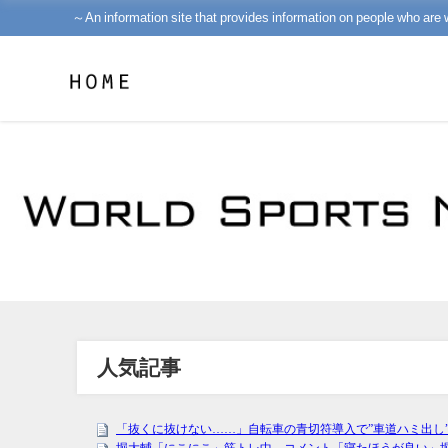
～An information site that provides information on people who are 
人気記事