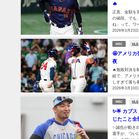
🔥
正直、金額を
の値段。でも
ね」って。ワ
2026年3月23日
を知っている人
MLB
WBC
🤩アメリ
夜
🔥無敗対決
組で、アメリ
しすぎて落ち
2026年3月10日
ッジ、そして怪
MLB
WBC
✨🌟 カ
じたこと全
✨誠也が動き
選手が、つい