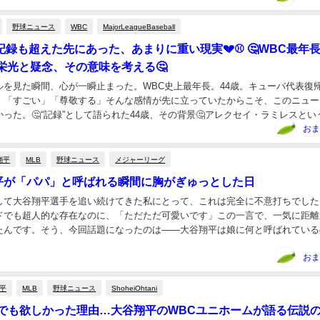
野球ニュース
WBC
MajorLeagueBaseball
記録も超えた先にあった、あまりに重い現実💔⚾ 🤔WBC最年長
栄光と疑念、その意味を考える🤔
ルを見た瞬間、心が一瞬止まった。WBC史上最年長。44歳。キューバ代表復
、「すごい」「尊敬する」そんな感情が先に立っていたからこそ、このニュー
った。🤔“記録”として語られた44歳、その背景🤔アレクセイ・ラミレスとい
なら一度は聞いたことがあるはず。メジャ...
おま
翔平
MLB
野球ニュース
メジャーリーグ
平が「パパ」と呼ばれる瞬間に胸がぎゅっとした日
して大谷翔平選手を追い続けてきた私にとって、これは完全に不意打ちでした
ドでも超人的な存在なのに、「ただただ可愛いです」この一言で、一気に距離
たんです。そう、今回話題になったのは――大谷翔平は娘に何と呼ばれている
ってもシンプルで、でも驚くほど温かい言葉でした。💡...
おま
平
MLB
野球ニュース
ShoheiOhtani
億円でも欲しかった理由…大谷翔平のWBCユニホームが語る伝説