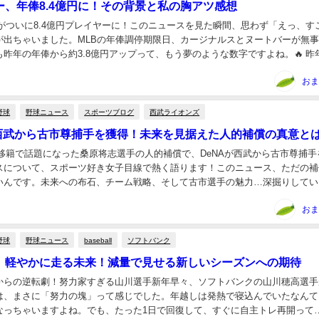
ー、年俸8.4億円に！その背景と私の胸アツ感想
ーがついに8.4億円プレイヤーに！このニュースを見た瞬間、思わず「えっ、す
が出ちゃいました。MLBの年俸調停期限日、カージナルスとヌートバーが無
昨年の年俸から約3.8億円アップって、もう夢のような数字ですよね。🔥 昨
したヌートバー昨年は希望額295...
おま
野球
野球ニュース
スポーツブログ
西武ライオンズ
が西武から古市尊捕手を獲得！未来を見据えた人的補償の真意と
A移籍で話題になった桑原将志選手の人的補償で、DeNAが西武から古市尊捕手
スについて、スポーツ好き女子目線で熱く語ります！このニュース、ただの補
いんです。未来への布石、チーム戦略、そして古市選手の魅力…深掘りしてい
のポイントは「捕手層のバランス」と「守備力」D...
おま
野球
野球ニュース
baseball
ソフトバンク
、軽やかに走る未来！減量で見せる新しいシーズンへの期待
熱からの逆転劇！努力家すぎる山川選手新年早々、ソフトバンクの山川穂高選手
は、まさに「努力の塊」って感じでした。年越しは発熱で寝込んでいたなんて
なっちゃいますよね。でも、たった1日で回復して、すぐに自主トレ再開って