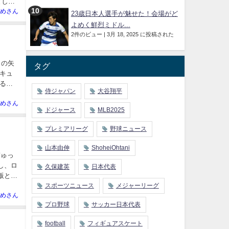
として
めさん
23歳日本人選手が魅せた！会場がど
よめく鮮烈ミドル...
2件のビュー
|
3月 18, 2025 に投稿された
トの矢
タグ
キュ
るも
侍ジャパン
大谷翔平
めさん
ドジャース
MLB2025
プレミアリーグ
野球ニュース
山本由伸
ShoheiOhtani
ぎゅっ
し、ロ
久保建英
日本代表
板とい
スポーツニュース
メジャーリーグ
めさん
プロ野球
サッカー日本代表
football
フィギュアスケート