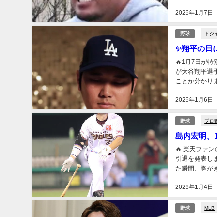
すぎません？普
2026年1月7日
ドジ
野球
✨翔平の日
🔥1月7日が
が大谷翔平選
ことか分かり
17にちなんだ
2026年1月6日
プロ
野球
島内宏明、
🔥 楽天ファ
引退を発表し
た瞬間、胸が
ットを置く――
2026年1月4日
MLB
野球