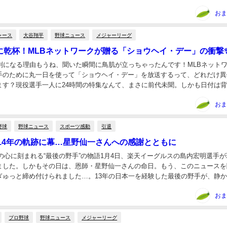
通なら「もう少し休もうかな」ってなるところを、...
おま
ャース
大谷翔平
野球ニュース
メジャーリーグ
に乾杯！MLBネットワークが贈る「ショウヘイ・デー」の衝撃
特別になる理由もうね、聞いた瞬間に鳥肌が立っちゃったんです！MLBネット
手のために丸一日を使って「ショウヘイ・デー」を放送するって、どれだけ異
ます？現役選手一人に24時間の特集なんて、まさに前代未聞。しかも日付は
1月7日。数字までドラマチックで、翔平ファ...
おま
野球
野球ニュース
スポーツ感動
引退
14年の軌跡に幕…星野仙一さんへの感謝とともに
ンの心に刻まれる“最後の野手”の物語1月4日、楽天イーグルスの島内宏明選手
ました。しかもその日は、恩師・星野仙一さんの命日。もう、このニュースを
ぎゅっと締め付けられました…。13年の日本一を経験した最後の野手が、静
その背景には、深い絆と感謝の想いがありま...
おま
プロ野球
野球ニュース
メジャーリーグ