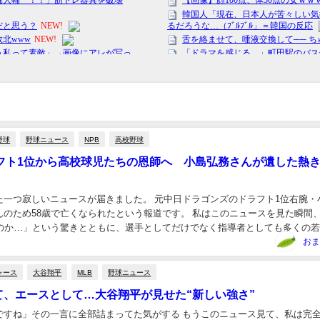
野球
野球ニュース
NPB
高校野球
フト1位から高校球児たちの恩師へ 小島弘務さんが遺した熱
た一つ寂しいニュースが届きました。 元中日ドラゴンズのドラフト1位右腕・
んのため58歳で亡くなられたという報道です。 私はこのニュースを見た瞬間
たのか…」という驚きとともに、選手としてだけでなく指導者としても多くの
きた人生の重みを強く感じました。 プロ...
おま
ャース
大谷翔平
MLB
野球ニュース
て、エースとして…大谷翔平が見せた“新しい強さ”
いですね」その一言に全部詰まってた気がする もうこのニュース見て、私は完