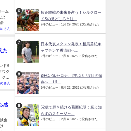
ホーム
短距離戦の未来を占う！シルクロー
だよ
ドSの見どころと注...
瞬間
2件のビュー
|
1月 29, 2025 に投稿された
めさん
日本代表スタメン発表！相馬勇紀キ
えた
ャプテンで香港戦へ...
2件のビュー
|
7月 8, 2025 に投稿された
ンドB
クワク
⚽️FCバルセロナ、2年ぶり7度目の頂
・ジャ
点へ！ U1...
めさん
2件のビュー
|
8月 22, 2025 に投稿された
ら感
52歳で輝き続ける葛西紀明：衰え知
らずのスキージャ...
2件のビュー
|
2月 4, 2025 に投稿された
木誠也
け