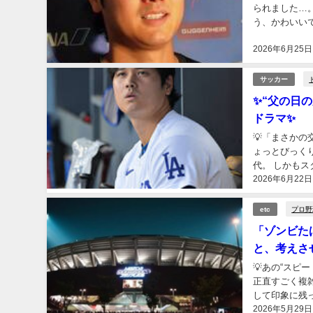
られました…。
う、かわいい
パースターなの
2026年6月25日
サッカー
✨“父の日
ドラマ✨
💡「まさかの
ょっとびっく
代。 しかもス
2026年6月22日
の？」 「まだ
プロ野
etc
「ゾンビた
と、考えさ
💡あの“スピ
正直すごく複雑
して印象に残
2026年5月29日
でのあの速さ 