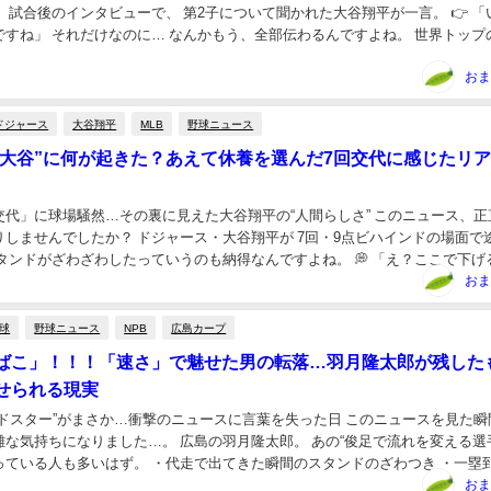
 試合後のインタビューで、 第2子について聞かれた大谷翔平が一言。 👉 「
ですね」 それだけなのに… なんかもう、全部伝わるんですよね。 世界トップ
に、 ちゃんと“パパの顔”してる...
おま
ドジャース
大谷翔平
MLB
野球ニュース
の大谷”に何が起きた？あえて休養を選んだ7回交代に感じたリ
交代」に球場騒然…その裏に見えた大谷翔平の“人間らしさ” このニュース、正
りしませんでしたか？ ドジャース・大谷翔平が 7回・9点ビハインドの場面で
タンドがざわざわしたっていうのも納得なんですよね。 💭 「え？ここで下げ
打席来るんじゃないの？」 そんな空気...
おま
球
野球ニュース
NPB
広島カープ
ばこ」！！！「速さ」で魅せた男の転落…羽月隆太郎が残した
せられる現実
ードスター”がまさか…衝撃のニュースに言葉を失った日 このニュースを見た瞬
な気持ちになりました…。 広島の羽月隆太郎。 あの“俊足で流れを変える選
っている人も多いはず。 ・代走で出てきた瞬間のスタンドのざわつき ・一塁
・ギリギリのスタートで盗塁を決める...
おま