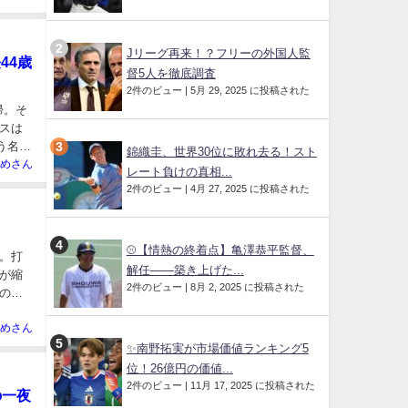
Jリーグ再来！？フリーの外国人監
44歳
督5人を徹底調査
2件のビュー
|
5月 29, 2025 に投稿された
帰。そ
スは
う名前
錦織圭、世界30位に敗れ去る！スト
めさん
レート負けの真相...
2件のビュー
|
4月 27, 2025 に投稿された
⚾【情熱の終着点】亀澤恭平監督、
。打
解任――築き上げた...
が縮
2件のビュー
|
8月 2, 2025 に投稿された
の
めさん
✨南野拓実が市場価値ランキング5
位！26億円の価値...
2件のビュー
|
11月 17, 2025 に投稿された
の一夜