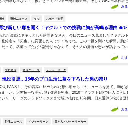
だの始動じゃなくて、彼にとってメジャー契約最終年。そしてWBC日本代表
ズン。実は……そのWBC参加には“少し迷いが...
おま
野球
野球ニュース
NPB
スポーツ女子
也、再び新しい扉を開く！ヤクルトでの挑戦に胸が高鳴る理由 🔥✨
込められた決意にドキッとした瞬間みなさん、今日のニュース見ました？ヤクル
、登録名を「拓也」に変更したんです！もうね、この一報を聞いた瞬間、胸が
。だって、名前ってただの記号じゃなくて、その人の覚悟や想いが詰まってい
か？✨🎉 記事のポイント：変化の背景にあるスト...
おま
プロ野球
野球ニュース
メジャーリーグ
、現役引退…15年のプロ生活に幕を下ろした男の誇り
NK YOU, FANS！」その言葉に込められた想い朝からこのニュースを見て、胸が
れました。沢村拓一投手が現役引退を発表。2010年ドラフト1位で巨人に入団
メジャーリーグのレッドソックスまで駆け抜けた15年間。日米通算549試合登
努力と覚悟の証です。🎉...
おま
野球ニュース
メジャーリーグ
日本人メジャーリーガー