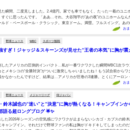
見た瞬間、二度見しました。2.4億円。家でも車でもなく、たった一着のユニ
、すぐに思ったんです。「ああ…それ、大谷翔平の“あの夜”のユニホームなん
ールド・ベースボール・クラシック。東京ドーム。満塁。フルスイング。あの
なら、この金額に、きっとただの驚き以上の感...
おま
野球ニュース
WBC
スポーツ観戦
カ強すぎ！ジャッジ＆スキーンズが見せた“王者の本気”に胸が震
を制したアメリカの圧倒的インパクト…私が一番ワクワクした瞬間WBC1次ラウ
カとメキシコの“全勝対決”がついに激突しちゃいましたね！もう試合前からワ
着かなかったんですけど、結果は…アメリカが圧巻の3連勝。とくにアーロン
物右腕ポール・スキーンズ。この2人が、...
おま
野球ニュース
メジャーリーグ
侍ジャパン
ブス・鈴木誠也の“迷い”と“決意”に胸が熱くなる！キャンプインか
部語る超ロングブログ 🌟✨
出した2026年シーズンの空気感にワクワクが止まらないシカゴ・カブスの鈴
にキャンプイン。それだけで野球ファンの私は胸がドキドキしてしまったのだ