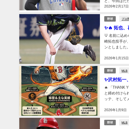
ど、今回はた
2026年2月17日
戦う大事なシー
プロ
野球
✨🔥 拓
💡 名前に
崎拓也投手が
ンとしました
のじゃないです
2026年1月15日
MLB
野球
✨沢村拓一
🔥 「THA
と締め付けら
ッテ、そして
う数字は、彼の
2026年1月9日
MLB
野球