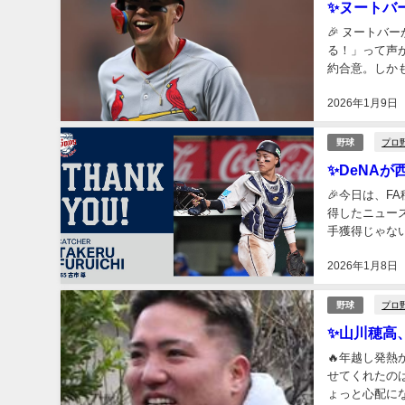
✨ヌートバ
🎉 ヌートバ
る！」って声
約合意。しかも
俸調停で“勝利”
2026年1月9日
プロ
野球
✨DeNA
🎉今日は、F
得したニュー
手獲得じゃな
すね。🔥今回
2026年1月8日
プロ
野球
✨山川穂高
🔥年越し発
せてくれたの
ょっと心配に