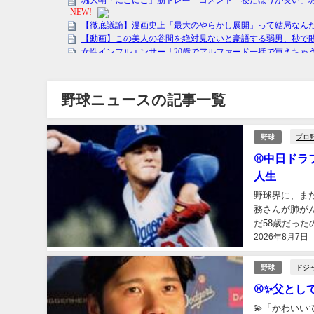
野球ニュースの記事一覧
プロ
野球
⚾中日ドラ
人生
野球界に、ま
務さんが肺が
だ58歳だっ
2026年8月7日
ちと向き合って
ドジ
野球
⚾✨父とし
💫「かわい