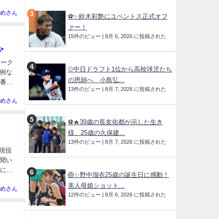
めさん
⚽✨鈴木彩艶にユベントス正式オフ
ァー！
15件のビュー
|
8月 6, 2026 に投稿された
✨
ワーク
⚾中日ドラフト1位から高校球児たち
例な
の恩師へ 小島弘...
背番号
13件のビュー
|
8月 7, 2026 に投稿された
めさん
⚽🔥39歳の長友佑都が示した生き
様、25歳の久保建...
13件のビュー
|
8月 7, 2026 に投稿された
が現役
聞い
かにバ
🏐✨野中瑠衣25歳の誕生日に感動！
美人母娘ショット...
めさん
12件のビュー
|
8月 6, 2026 に投稿された