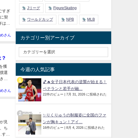
Jリーグ
FigureSkating
ごすぎ
事に契
ワールドカップ
NPB
MLB
年は年
めさん
カテゴリー別アーカイブ
は？
を獲
今週の人気記事
償選
きま
🏀🔥女子日本代表の逆襲が始まる！
ベテランと若手が融...
めさん
22件のビュー
|
7月 31, 2026 に投稿された
✨りくりゅうの制服姿に全国のファ
が見
ンが胸キュン！アイ...
16件のビュー
|
8月 4, 2026 に投稿された
、ち
…すご