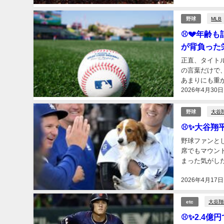
MLB
野球
⚾💔年齢も
が背負った
正直、タイト
の言葉だけで
あまりにも重か
2026年4月30日
は、野球ファン
大谷
野球
⚾✨大谷翔
野球ファンと
席でもマウン
まった気がし
か。答えは、と
2026年4月17日
大谷翔
etc
⚾✨2.4