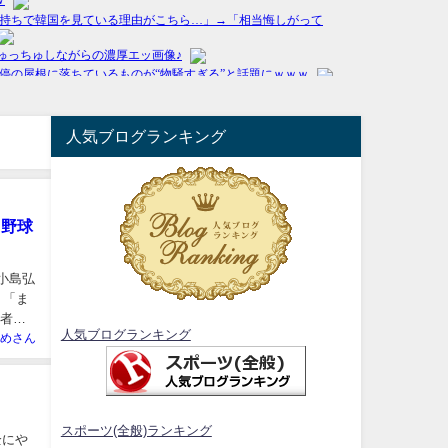
人気ブログランキング
き野球
小島弘
、「ま
若者た
人気ブログランキング
めさん
スポーツ(全般)ランキング
全にや