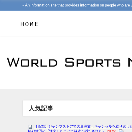
～An information site that provides information on people who are 
人気記事