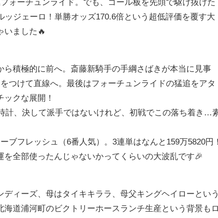
気フォーチュンライド。でも、ゴール板を先頭で駆け抜けた
ルッジェーロ！単勝オッズ170.6倍という超低評価を覆す大
いました🔥
から積極的に前へ。斎藤新騎手の手綱さばきが本当に見事
いをつけて直線へ。最後はフォーチュンライドの猛追をアタ
チックな展開！
の時計、決して派手ではないけれど、初戦でこの落ち着き…
ブフレッシュ（6番人気）。3連単はなんと159万5820円
運を全部使ったんじゃないかってくらいの大波乱です🎉
ンディーズ、母はタイキキララ、母父キングヘイローとい
北海道浦河町のビクトリーホースランチ生産という背景も