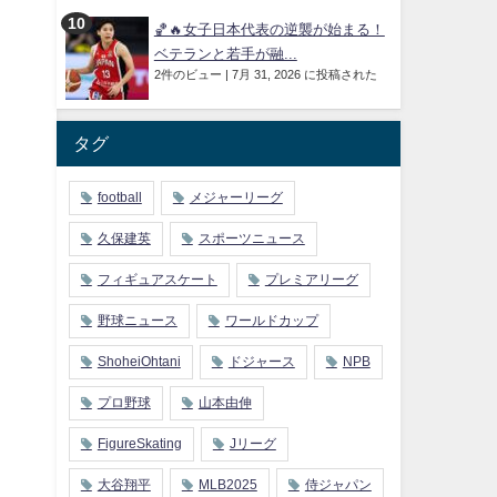
🏀🔥女子日本代表の逆襲が始まる！
ベテランと若手が融...
2件のビュー
|
7月 31, 2026 に投稿された
タグ
football
メジャーリーグ
久保建英
スポーツニュース
フィギュアスケート
プレミアリーグ
野球ニュース
ワールドカップ
ShoheiOhtani
ドジャース
NPB
プロ野球
山本由伸
FigureSkating
Jリーグ
大谷翔平
MLB2025
侍ジャパン