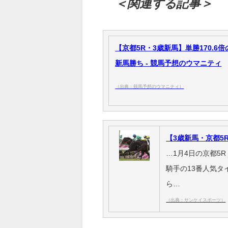
＜関連する記事＞
【京都5R・3歳新馬】単勝170.
新馬勝ち - 競馬予想のウマニティ
（出典：競馬予想のウマニティ）
【3歳新馬・京都5
…1月4日の京都5
騎手の13番人気タ
ら…
（出典：サンケイスポーツ）