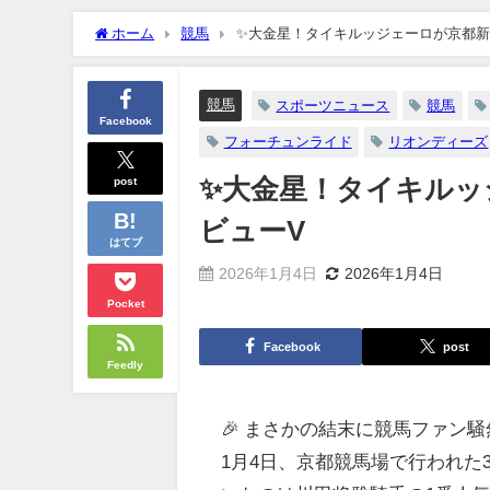
ホーム
競馬
✨大金星！タイキルッジェーロが京都新
競馬
スポーツニュース
競馬
Facebook
フォーチュンライド
リオンディーズ
post
✨大金星！タイキルッ
ビューV
はてブ
2026年1月4日
2026年1月4日
Pocket
Facebook
post
Feedly
🎉 まさかの結末に競馬ファン騒
1月4日、京都競馬場で行われた3