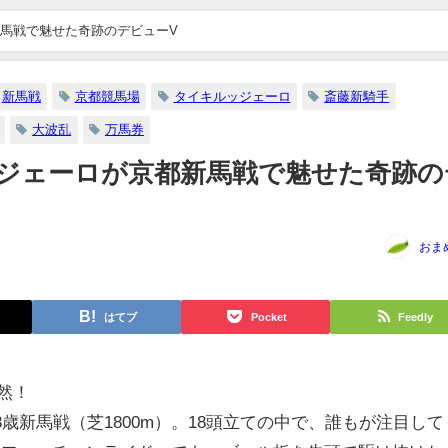
馬戦で魅せた奇跡のデビューV
新馬戦
京都競馬場
タイキルッジェーロ
斎藤新騎手
大波乱
万馬券
ジェーロが京都新馬戦で魅せた奇跡の
おま
はてブ
Pocket
Feedly
然！
歳新馬戦（芝1800m）。18頭立ての中で、誰もが注目して