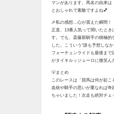
マンがあります。馬名の由来は
とおしゃれで素敵ですよね💕
🎉私の感想…心が震えた瞬間！
正直、13番人気って聞いたと
す。でも、斎藤新騎手の積極的
した。こういう“誰も予想しな
フォーチュンライドも最後まで
がタイキルッジェーロに微笑ん
💡まとめ
このレースは「競馬は何が起こ
血統や騎手の思いが重なれば奇跡
ちゃいました！次走も絶対チェッ