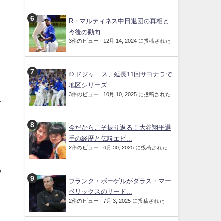
っ
R・マルティネス中日退団の真相と
今後の動向
3件のビュー
|
12月 14, 2024 に投稿された
ま
⚾️ ドジャース、延長11回サヨナラで
地区シリーズ...
3件のビュー
|
10月 10, 2025 に投稿された
命
今だからこそ振り返る！大谷翔平選
手の経歴と伝説エピ...
2件のビュー
|
6月 30, 2025 に投稿された
、
っ
フランク・ボーゲルがダラス・マー
ベリックスのリード...
2件のビュー
|
7月 3, 2025 に投稿された