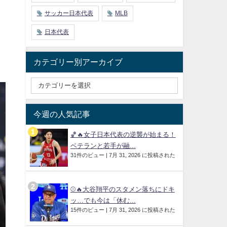
サッカー日本代表
MLB
日本代表
カテゴリー別アーカイブ
今週の人気記事
🏀🔥女子日本代表の逆襲が始まる！
ベテランと若手が融...
31件のビュー
|
7月 31, 2026 に投稿された
⚾🔥大谷翔平のスタメン落ちにドキ
ッ…でも今は「休む...
15件のビュー
|
7月 31, 2026 に投稿された