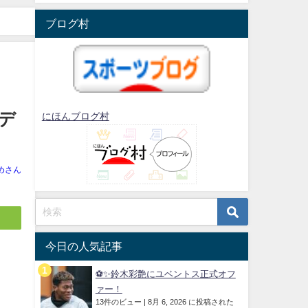
ブログ村
デ
にほんブログ村
めさん
今日の人気記事
⚽✨鈴木彩艶にユベントス正式オフ
ァー！
13件のビュー
|
8月 6, 2026 に投稿された