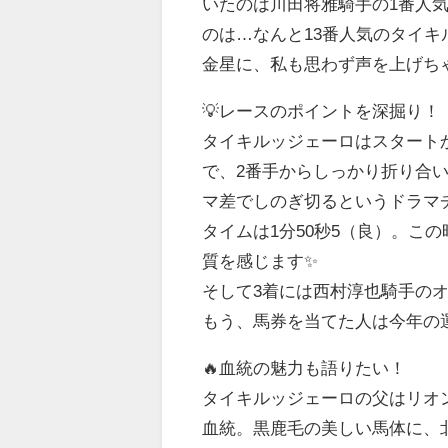
いたのは川田将雅騎手の1番人
のは…なんと13番人気のタイキ
金星に、私も思わず声を上げちゃ
💡レースのポイントを深掘り！
タイキルッジェーロはスタート
で、2番手からしっかり折り合
マ差でしのぎ切るというドラマ
タイムは1分50秒5（良）。こ
質を感じます✨
そして3着には西村淳也騎手のオー
もう、馬券を当てた人は今年の
🔥血統の魅力も語りたい！
タイキルッジェーロの父はリオ
血統。黒鹿毛の美しい馬体に、