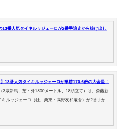
6倍の13番人気タイキルッジェーロが2番手追走から抜け出し
R】13番人気タイキルッジェーロが単勝170.6倍の大金星！
R（3歳新馬、芝・外1800メートル、18頭立て）は、斎藤新
イキルッジェーロ（牡、栗東・高野友和厩舎）が2番手か