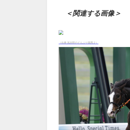
＜関連する画像＞
（出典 浅次郎のどんぶり競馬２）