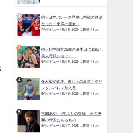
🏐✨日本バレーの歴史は挑戦の物語
だった！東洋の魔女...
7件のビュー
|
8月 6, 2026 に投稿された
🏐✨野中瑠衣25歳の誕生日に感動！
美人母娘ショット...
6件のビュー
|
8月 6, 2026 に投稿された
素
⚽🔥冨安健洋、復活への新章！クリ
！
スタルパレス加入目...
5件のビュー
|
8月 6, 2026 に投稿された
宮間あや、9年ぶりの復帰—その決
う
断の背景にあるもの
3件のビュー
|
6月 7, 2025 に投稿された
ロ