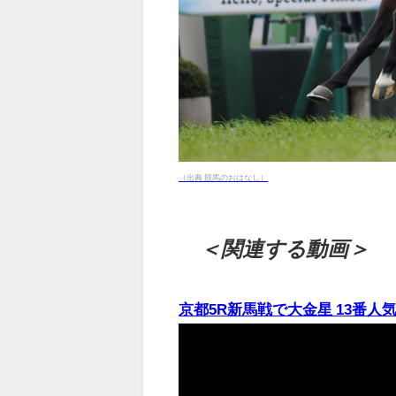
（出典 競馬のおはなし）
＜関連する動画＞
京都5R新馬戦で大金星 13番人気V -