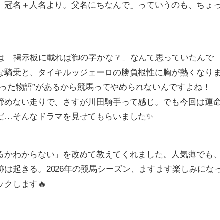
「冠名＋人名より。父名にちなんで」っていうのも、ちょ
きは「掲示板に載れば御の字かな？」なんて思っていたんで
な騎乗と、タイキルッジェーロの勝負根性に胸が熱くなり
かった物語”があるから競馬ってやめられないんですよね！
諦めない走りで、さすが川田騎手って感じ。でも今回は運
だ…そんなドラマを見せてもらいました✨
るかわからない」を改めて教えてくれました。人気薄でも
は起きる。2026年の競馬シーズン、ますます楽しみにな
クします🔥