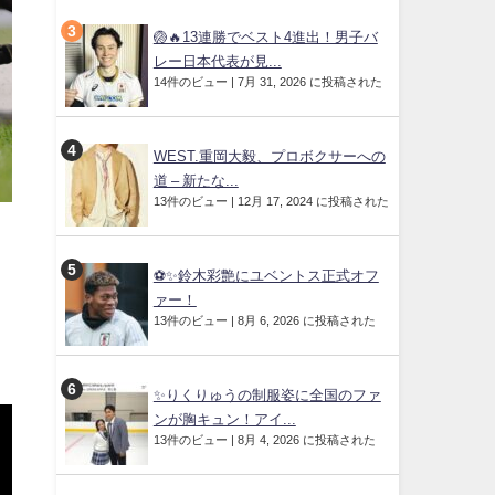
🏐🔥13連勝でベスト4進出！男子バ
レー日本代表が見...
14件のビュー
|
7月 31, 2026 に投稿された
WEST.重岡大毅、プロボクサーへの
道 – 新たな...
13件のビュー
|
12月 17, 2024 に投稿された
⚽✨鈴木彩艶にユベントス正式オフ
ァー！
13件のビュー
|
8月 6, 2026 に投稿された
✨りくりゅうの制服姿に全国のファ
ンが胸キュン！アイ...
13件のビュー
|
8月 4, 2026 に投稿された