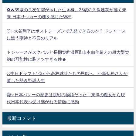
⚽🔥39歳の長友佑都が示した生き様、25歳の久保建英が描く未
来 日本サッカーの魂を感じたW杯
⚾✨大谷翔平はポストシーズンで先発できるのか？ ドジャース
に漂う期待と不安のリアル
ドジャースがスクバルと長期契約濃厚⁉︎ 山本由伸超えの超大型契
約の可能性に胸アツすぎる件🔥
⚾中日ドラフト1位から高校球児たちの恩師へ 小島弘務さんが
遺した熱き野球人生
🏐✨日本バレーの歴史は挑戦の物語だった！東洋の魔女から現
代日本代表へ受け継がれる情熱に感動
最新コメント