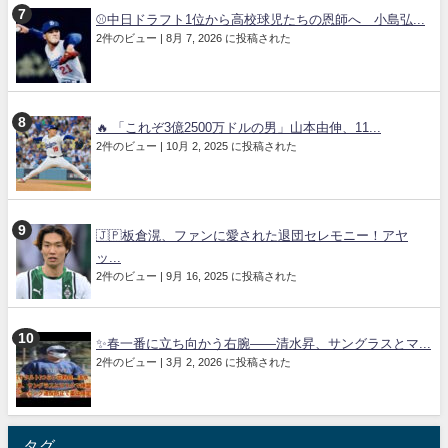
⚾中日ドラフト1位から高校球児たちの恩師へ 小島弘...
2件のビュー
|
8月 7, 2026 に投稿された
🔥 「これぞ3億2500万ドルの男」山本由伸、11...
2件のビュー
|
10月 2, 2025 に投稿された
🇯🇵板倉滉、ファンに愛された退団セレモニー！アヤ
ッ...
2件のビュー
|
9月 16, 2025 に投稿された
✨春一番に立ち向かう右腕——清水昇、サングラスとマ...
2件のビュー
|
3月 2, 2026 に投稿された
タグ