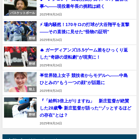
事へ――現役最年長の挑戦は続く
バスケットボール
2025年9月24日
⚡ 場内騒然！170キロの打球が大谷翔平を直撃
――その直後に見せた“怪物の証明”
野球
2025年9月24日
🔥 ガーディアンズ15.5ゲーム差をひっくり返
した“奇跡の逆転劇”が現実に！
野球
2025年9月24日
🌟世界陸上女子 競技者からモデルへ――中島
ひとみの“もう一つの顔”が話題に
陸上
2025年9月24日
『「給料3倍上がりますね」 新庄監督が絶賛
した28歳🗣️ 新庄監督が語った“ゾッとするほど
の存在”とは？
野球
2025年9月24日