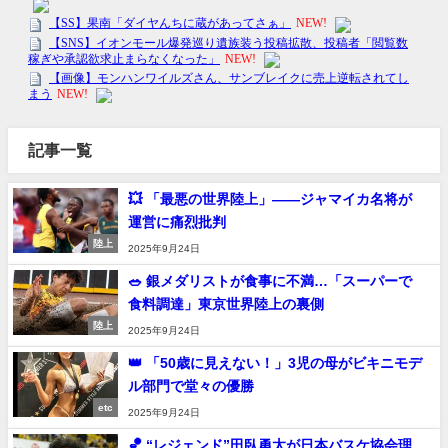
記事一覧
💥 「最悪の世界陸上」――ジャマイカ名将が
運営に痛烈批判
陸上
2025年9月24日
🥗 銀メダリストが食事に不満…「スーパーで
食料調達」東京世界陸上の裏側
陸上
2025年9月24日
👑 「50歳に見えない！」3児の母がビキニモデ
ル部門で堂々の優勝
etc
2025年9月24日
🏀 “レジェンド”田臥勇太が日本バスケ協会理