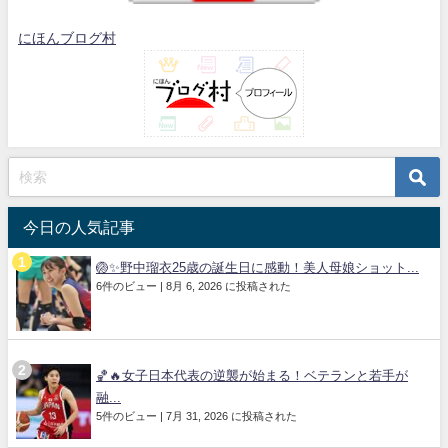
にほんブログ村
今日の人気記事
🏐✨野中瑠衣25歳の誕生日に感動！美人母娘ショット...
6件のビュー
|
8月 6, 2026 に投稿された
🏀🔥女子日本代表の逆襲が始まる！ベテランと若手が
融...
5件のビュー
|
7月 31, 2026 に投稿された