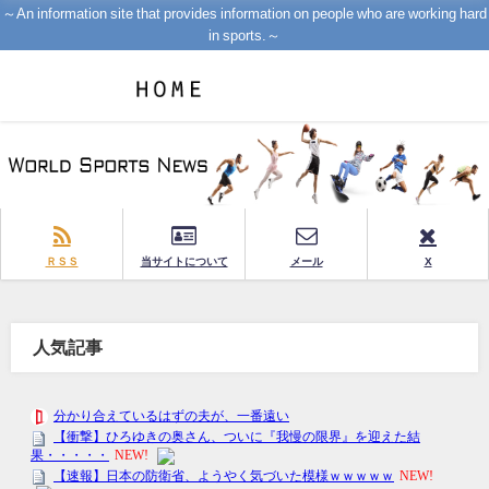
～An information site that provides information on people who are working hard
in sports.～
ＲＳＳ
当サイトについて
メール
X
人気記事