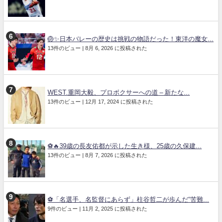
🏐✨日本バレーの歴史は挑戦の物語だった！東洋の魔女...
13件のビュー
|
8月 6, 2026 に投稿された
WEST.重岡大毅、プロボクサーへの道 – 新たな...
13件のビュー
|
12月 17, 2024 に投稿された
⚽🔥39歳の長友佑都が示した生き様、25歳の久保建...
13件のビュー
|
8月 7, 2026 に投稿された
⚽「名選手、名監督にあらず」柱谷哲二が歩んだ“苦難...
9件のビュー
|
11月 2, 2025 に投稿された