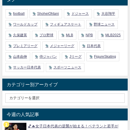
football
ShoheiOhtani
ドジャース
大谷翔平
ワールドカップ
フィギュアスケート
野球ニュース
久保建英
プロ野球
MLB
NPB
MLB2025
プレミアリーグ
メジャーリーグ
日本代表
山本由伸
侍ジャパン
Jリーグ
FigureSkating
サッカー日本代表
スポーツニュース
カテゴリー別アーカイブ
今週の人気記事
🏀🔥女子日本代表の逆襲が始まる！ベテランと若手が